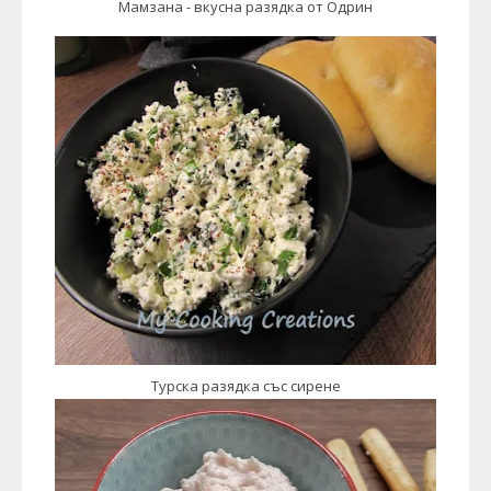
Мамзана - вкусна разядка от Одрин
Турска разядка със сирене