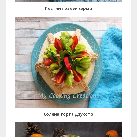
Постни лозови сарми
Солена торта Дзукото