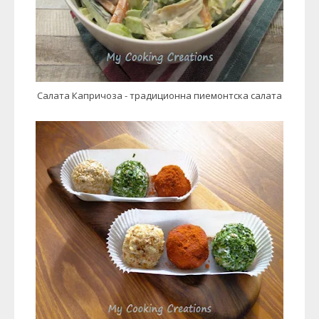
Салата Капричоза - традиционна пиемонтска салата