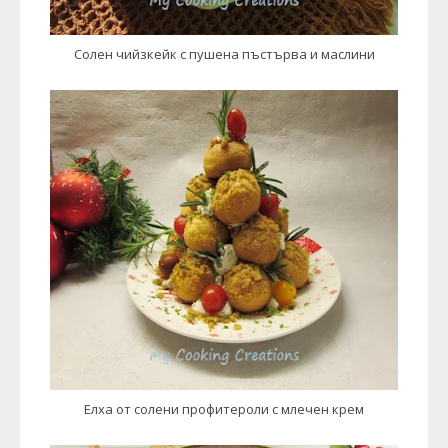
Солен чийзкейк с пушена пъстърва и маслини
Елха от солени профитероли с млечен крем