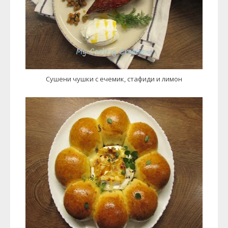
Сушени чушки с ечемик, стафиди и лимон