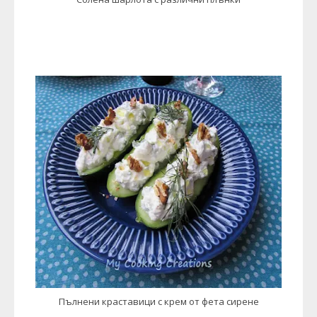
Пълнени краставици с крем от фета сирене