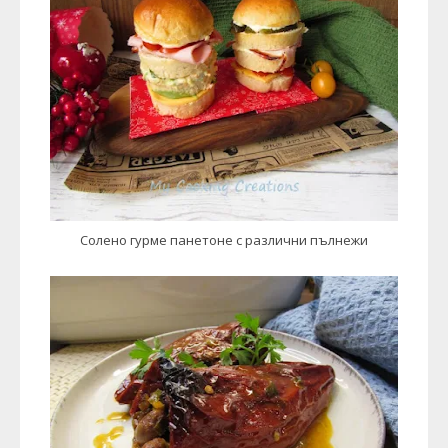
Солено гурме панетоне с различни пълнежи