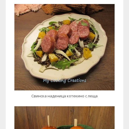
Свинска наденица котекино с леща