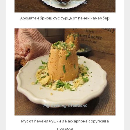
р
Ароматен бриош със сърце от печен камембе
Мус от печени чушки и маскарпоне с хрупкава
поръска