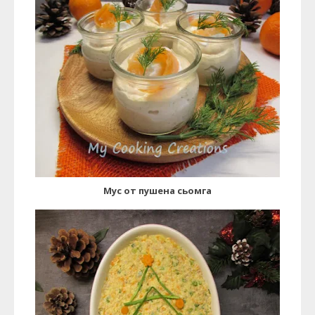
Мус от пушена сьомга