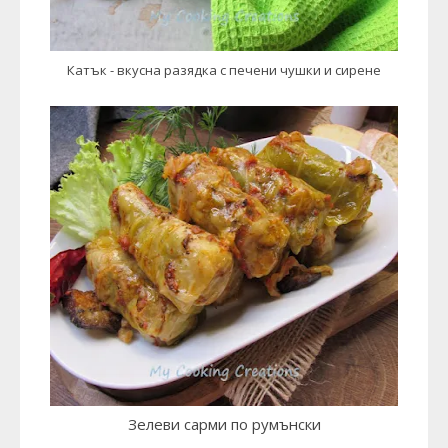
Катък - вкусна разядка с печени чушки и сирене
Зелеви сарми по румънски