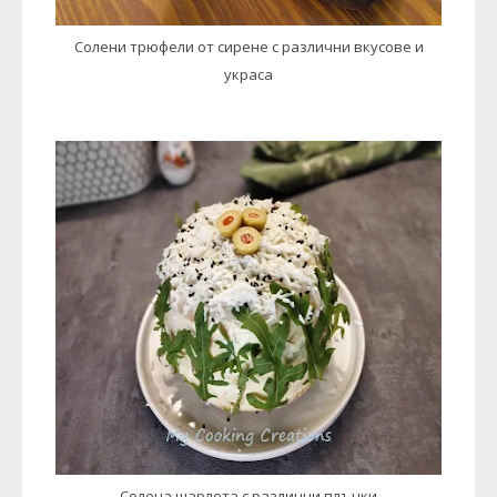
Солени трюфели от сирене с различни вкусове и
украса
Солена шарлота с различни плънки