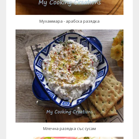
Мухаммара - арабска разядка
Млечна разядка със сусам