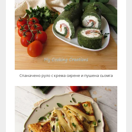
Спаначено руло с крема сирене и пушена сьомга