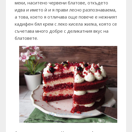
меки, наситено червени блатове, откъдето
идва и името ѝ и я прави лесно разпознаваема,
а това, което я отличава още повече е нежният
кадифен бял крем с леко кисела жилка, която се
съчетава много добре с деликатния вкус на
блатовете.