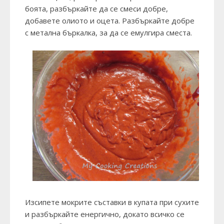
боята, разбъркайте да се смеси добре,
добавете олиото и оцета. Разбъркайте добре
с метална бъркалка, за да се емулгира сместа.
Изсипете мокрите съставки в купата при сухите
и разбъркайте енергично, докато всичко се