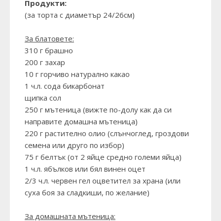
Продукти:
(за торта с диаметър 24/26см)
За блатовете:
310 г брашно
200 г захар
10 г горчиво натурално какао
1 ч.л. сода бикарбонат
щипка сол
250 г мътеница (вижте по-долу как да си
направите домашна мътеница)
220 г растително олио (слънчоглед, гроздови
семена или друго по избор)
75 г белтък (от 2 яйце средно големи яйца)
1 ч.л. ябълков или бял винен оцет
2/3 ч.л. червен гел оцветител за храна (или
суха боя за сладкиши, по желание)
За домашната мътеница: