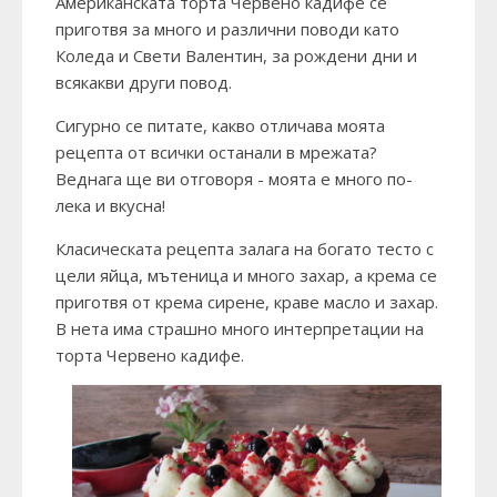
Американската торта Червено кадифе се
приготвя за много и различни поводи като
Коледа и Свети Валентин, за рождени дни и
всякакви други повод.
Сигурно се питате, какво отличава моята
рецепта от всички останали в мрежата?
Веднага ще ви отговоря - моята е много по-
лека и вкусна!
Класическата рецепта залага на богато тесто с
цели яйца, мътеница и много захар, а крема се
приготвя от крема сирене, краве масло и захар.
В нета има страшно много интерпретации на
торта Червено кадифе.