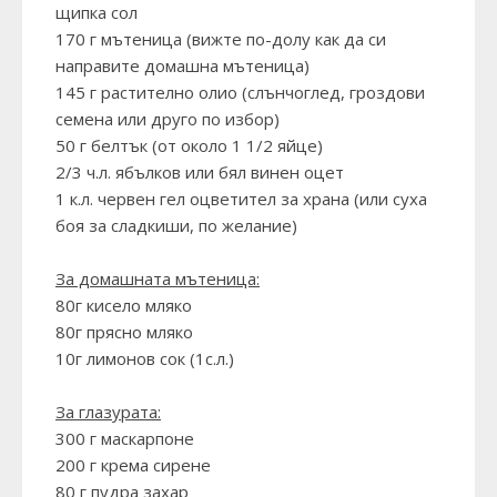
щипка сол
170 г мътеница (вижте по-долу как да си
направите домашна мътеница)
145 г растително олио (слънчоглед, гроздови
семена или друго по избор)
50 г белтък (от около 1 1/2 яйце)
2/3 ч.л. ябълков или бял винен оцет
1 к.л. червен гел оцветител за храна (или суха
боя за сладкиши, по желание)
За домашната мътеница:
80г кисело мляко
80г прясно мляко
10г лимонов сок (1с.л.)
За глазурата:
300 г маскарпоне
200 г крема сирене
80 г пудра захар