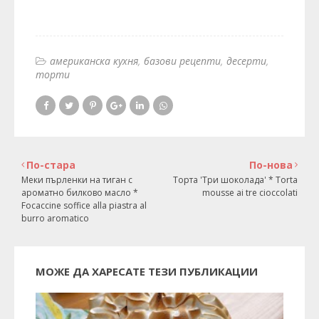
американска кухня
базови рецепти
десерти
торти
По-стара
По-нова
Меки пърленки на тиган с
Торта 'Три шоколада' * Torta
ароматно билково масло *
mousse ai tre cioccolati
Focaccine soffice alla piastra al
burro aromatico
МОЖЕ ДА ХАРЕСАТЕ ТЕЗИ ПУБЛИКАЦИИ