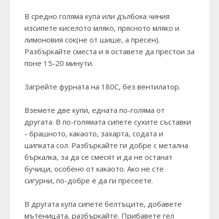
В средно голяма купа или дълбока чиния
изсипете киселото мляко, прясното мляко и
лимоновия сок(не от шише, а пресен).
Разбъркайте сместа и я оставете да престои за
поне 15-20 минути.
Загрейте фурната на 180С, без вентилатор.
Вземете две купи, едната по-голяма от
другата. В по-голямата сипете сухите съставки
- брашното, какаото, захарта, содата и
шипката сол. Разбъркайте ги добре с метална
бъркалка, за да се смесят и да не останат
бучици, особено от какаото. Ако не сте
сигурни, по-добре е да ги пресеете.
В другата купа сипете белтъците, добавете
мътеницата, разбъркайте. Прибавете гел