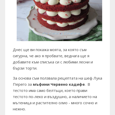
Днес ще ви покажа моята, за която съм
сигурна, че ако я пробвате, веднага ще я
добавите към списъка си с любими лесни и
бързи торти.
За основа съм ползвала рецептата на шеф Лука
Перего за
мъфини Червено кадифе
. В
тестото има само белтъци, което прави
тестото по-леко и въздушно, а наличието на
мътеница и растително олио - много сочно и
нежно.