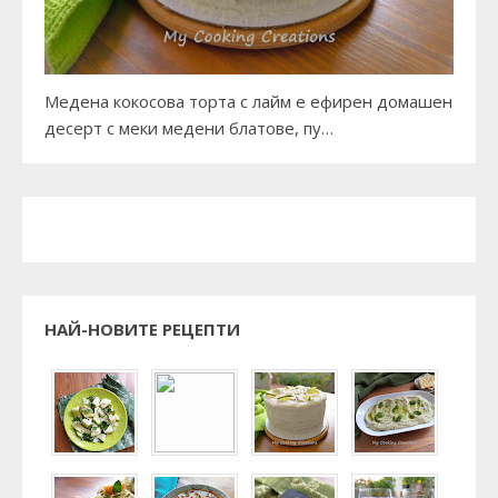
Медена кокосова торта с лайм е ефирен домашен
десерт с меки медени блатове, пу…
НАЙ-НОВИТЕ РЕЦЕПТИ