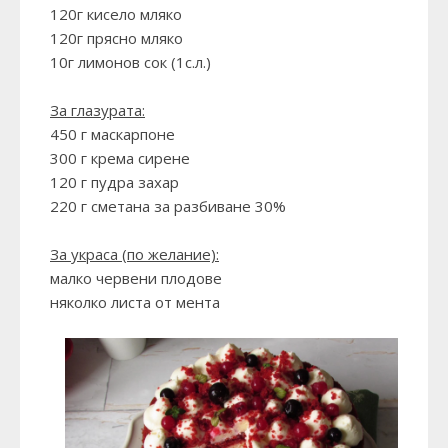
120г кисело мляко
120г прясно мляко
10г лимонов сок (1с.л.)
За глазурата:
450 г маскарпоне
300 г крема сирене
120 г пудра захар
220 г сметана за разбиване 30%
За украса (по желание):
малко червени плодове
няколко листа от мента