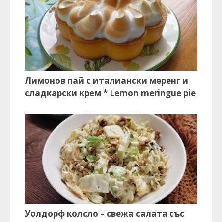
Лимонов пай с италиански меренг и
сладкарски крем * Lemon meringue pie
Уолдорф колсло – свежа салата със