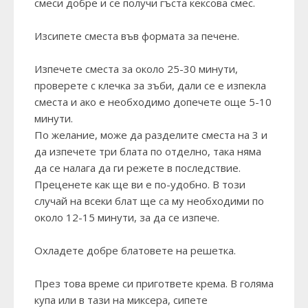
смеси добре и се получи гъста кексова смес.
Изсипете сместа във формата за печене.
Изпечете сместа за около 25-30 минути,
проверете с клечка за зъби, дали се е изпекла
сместа и ако е необходимо допечете още 5-10
минути.
По желание, може да разделите сместа на 3 и
да изпечете три блата по отделно, така няма
да се налага да ги режете в последствие.
Преценете как ще ви е по-удобно. В този
случай на всеки блат ще са му необходими по
около 12-15 минути, за да се изпече.
Охладете добре блатовете на решетка.
През това време си пригответе крема. В голяма
купа или в тази на миксера, сипете