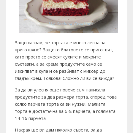
Защо казвам, че тортата е много лесна за
приготвяне? Защото блатовете се приготвят,
като просто се смесят сухите и мокрите
съставки, а за крема продуктите само се
изсипват в купа и се разбиват с миксер до
гладък крем. Толкова! Сложно ли ви се вижда?
За да ви улесня още повече съм написала
продуктите за два размера торта, според това
колко парчета торта са ви нужни. Малката
торта е достатъчна за 6-8 парчета, а голямата
14-16 парчета.
Накрая ще ви дам няколко съвета, за да