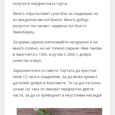
получите перфектната торта.
Много хора ползват сухи бои за сладкиши, но
аз предпочитам гел боите. Много добър
резултат постигам с червена гел боя от
Змееборец.
За крема сирене използвайте натурално и не
много солено, но не топено сирене. Има такова
в пакетчета х 100г, в кутии х 200г с добро
качество и вкус.
Задължително оставете тортата да престои
поне 12 часа в хладилник, за да може кремът
да попие добре в блатовете. Те са достатъчно
сочни, но така се смесват перфектно двете
части, за да се превърнат в неустоима наслада!