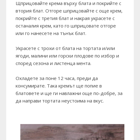
Щприцовайте крема върху блата и покрийте с
втория блат. Отгоре шприцовайте с още крем,
покрийте с третия блат и накрая украсете с
останалия крем, като го шприцовате отгоре
или го нанесете на тънък блат.
Украсете с трохи от блата на тортата и/или
ягоди, малини или горски плодове по избор и
според сезона и листенца мента.
Охладете за поне 12 часа, преди да
консумирате. Така кремът ще попие в
блатовете и ще ги навлажни още по-добре, за
да направи тортата неустоима на вкус.