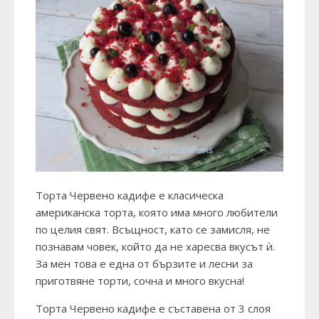
Торта Червено кадифе е класическа
американска торта, която има много любители
по целия свят. Всъщност, като се замисля, не
познавам човек, който да не харесва вкусът ѝ.
За мен това е една от бързите и лесни за
приготвяне торти, сочна и много вкусна!
Торта Червено кадифе е съставена от 3 слоя