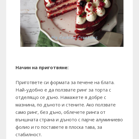
Начин на приготвяне:
Пригответе си формата за печене на блата.
Най-удобно е да ползвате ринг за торта с
отделящо се дъно. Намажете я добре с
мазнина, по дъното и стените. Ако ползвате
само ринг, без дъно, облечете ринга от
външната страна и дъното с парче алуминиево
фолио и го поставете в плоска тава, за
стабилност.