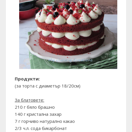
Продукти:
(за торта с диаметър 18/20см)
За блатовете:
210 г бяло брашно
140 г кристална захар
7 г горчиво натурално какао
2/3 ч.л. сода бикарбонат