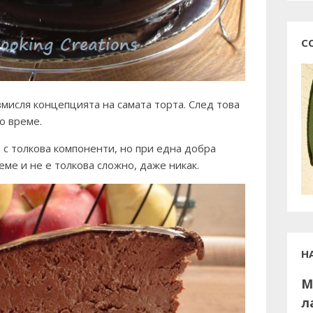
С
змисля концепцията на самата торта. След това
го време.
 с толкова компоненти, но при една добра
еме и не е толкова сложно, даже никак.
Н
М
л