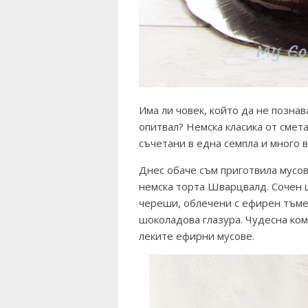
Има ли човек, който да не позна
опитвал? Немска класика от смет
съчетани в една семпла и много в
Днес обаче съм приготвила мусо
немска торта Шварцвалд. Сочен ш
череши, облечени с ефирен тъме
шоколадова глазура. Чудесна ко
леките ефирни мусове.