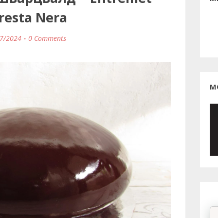
resta Nera
7/2024
0 Comments
М