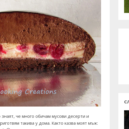
С
о знаят, че много обичам мусови десерти и
риготвям такива у дома. Както казва моят мъж: