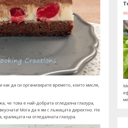
T
Ma
и как да си организирате времето, които мисля,
Ме
еф
ме
жа, че това е най-добрата огледална глазура,
вкусната! Мога да я ям с лъжицата директно. Не
, кралицата на огледалната глазура.