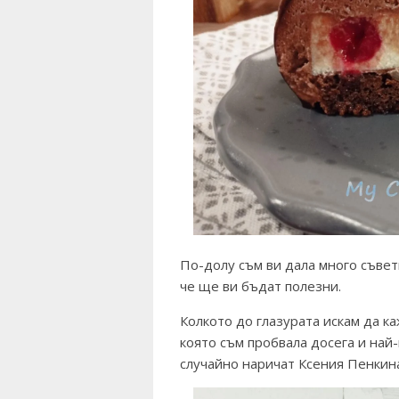
По-долу съм ви дала много съвет
че ще ви бъдат полезни.
Колкото до глазурата искам да ка
която съм пробвала досега и най-
случайно наричат Ксения Пенкина