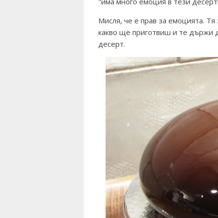
"има много емоция в тези десерти
Мисля, че е прав за емоцията. Тя 
какво ще приготвиш и те държи д
десерт.