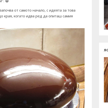
". 😁
започва от самото начало, с идеята за това
о края, когато идва ред да опиташ самия
Я