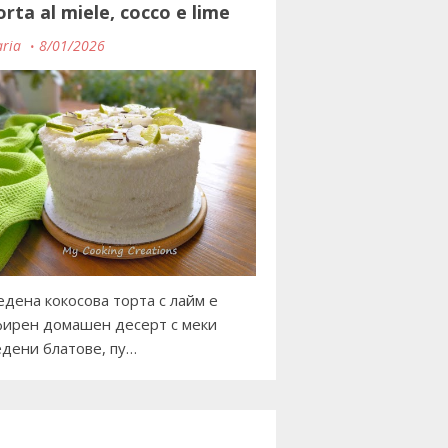
orta al miele, cocco e lime
ria
8/01/2026
дена кокосова торта с лайм е
ирен домашен десерт с меки
дени блатове, пу…