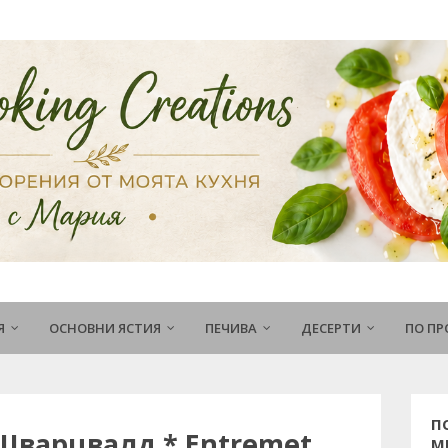
Я
ОСНОВНИ ЯСТИЯ
ПЕЧИВА
ДЕСЕРТИ
ПО П
П
Шварцвалд * Entremet
М