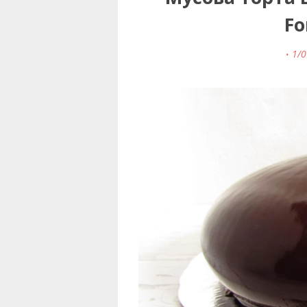
Fo
1/0