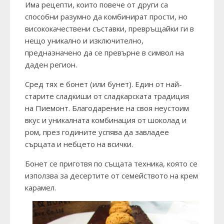
Има рецепти, които повече от други са
способни разумно да комбинират прости, но
висококачествени съставки, превръщайки ги в
нещо уникално и изключително,
предназначено да се превърне в символ на
даден регион.
Сред тях е бонет (или бунет). Един от най-
старите сладкиши от сладкарската традиция
на Пиемонт. Благодарение на своя неустоим
вкус и уникалната комбинация от шоколад и
ром, през годините успява да завладее
сърцата и небцето на всички.
Бонет се приготвя по същата техника, която се
използва за десертите от семейството на крем
карамел.