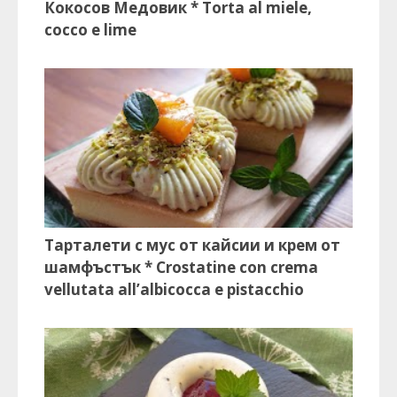
Кокосов Медовик * Torta al miele,
cocco e lime
Тарталети с мус от кайсии и крем от
шамфъстък * Crostatine con crema
vellutata all’albicocca e pistacchio