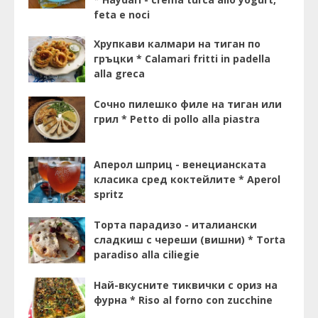
feta e noci
Хрупкави калмари на тиган по
гръцки * Calamari fritti in padella
alla greca
Сочно пилешко филе на тиган или
грил * Petto di pollo alla piastra
Аперол шприц - венецианската
класика сред коктейлите * Aperol
spritz
Торта парадизо - италиански
сладкиш с череши (вишни) * Torta
paradiso alla ciliegie
Най-вкусните тиквички с ориз на
фурна * Riso al forno con zucchine