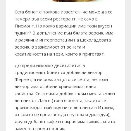
Сега бонет е толкова известен, че може да се
намери във всеки ресторант, не само в
Пиемонт. Но колко вариации има този вкусен
пудинг? В допълнение към бялата версия, има
и различни интерпретации на шоколадовата
версия, в зависимост от зоната и
креативността на тези, които я приготвят.
До преди няколко десетилетия в
традиционият бонет са добавяли ликьор
Фернет, а не ром, защото се смята, че този
ликьор има особени храносмилателни
свойства. Сега някои добавят към сместа смлян
лешник от Ланге (това е зоната, където се
произвеждат най-вкусните лешници в Италия,
от които се произвеждат нутела и джандуя),
други добавят кафе и накрая има такива, които
заместват рома с коняк.