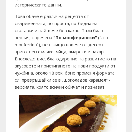
историческите данни.
Това обаче е различна рецепта от
съвременната, по-проста, по-бедна на
съставки и най-вече без какао. Тази бяла
версия, наречена
"По монферински"
("alla
monferrina"), не е нищо повече от десерт,
приготвен с мляко, яйца, амарети и захар.
Впоследствие, благодарение на развитието на
вкусовете и пристигането на нови продукти от
чужбина, около 18 век, боне променя формата
си, превръщайки се в „шоколадов карамел“ -
версията, която всички обичат и познават.