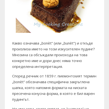
Какво означава „bonèt“ (или „bunèt“) и откъде
произлиза името на този изкусителен пудинг?
Мнозина са обсъждали произхода на това
конкретно име и дори днес няма точно
определена интерпретация.
Според речник от 1859 г. пиемонтският термин
„bonèt“ обозначава специфична закръглена
шапка, която напомня формата на ниската
пресечена конусна форма, в която е бил варен
пудингът.
Но има хора, които смятат, че "шапката" не