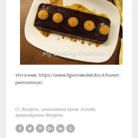
Източник:
https://www.ilgiornaledelcibo.it/bonet-
piemontese/
десерти
италианска кухня
Коледа
кремообразни десерти