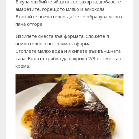
В купа разбийте яйцата със захарта, добавете
амаретите, горещото мляко и алкохола.
Бъркайте внимателно да не се образува много
пяна отгоре.
Изсипете сместа във формата. Сложете я
внимателно в по-голямата форма.
Стоплете малко вода и я сипете във външната
тава. Водата трябва да покрива 2/3 от сместа с
крема.