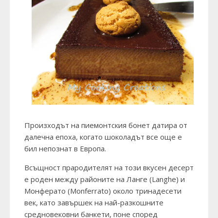
Произходът на пиемонтския бонет датира от
далечна епоха, когато шоколадът все още е
бил непознат в Европа.
Всъщност прародителят на този вкусен десерт
е роден между районите на Ланге (Langhe) и
Монферато (Monferrato) около тринадесети
век, като завършек на най-разкошните
средновековни банкети, поне според