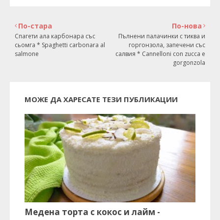
По-стара
По-нова
Спагети ала карбонара със
Пълнени палачинки с тиква и
сьомга * Spaghetti carbonara al
горгонзола, запечени със
salmone
салвия * Cannelloni con zucca e
gorgonzola
МОЖЕ ДА ХАРЕСАТЕ ТЕЗИ ПУБЛИКАЦИИ
Медена торта с кокос и лайм -