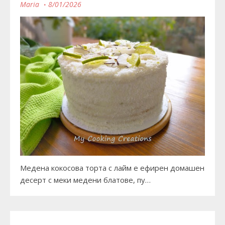
Maria
8/01/2026
Медена кокосова торта с лайм е ефирен домашен
десерт с меки медени блатове, пу…