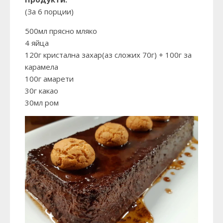
(За 6 порции)
500мл прясно мляко
4 яйца
120г кристална захар(аз сложих 70г) + 100г за
карамела
100г амарети
30г какао
30мл ром