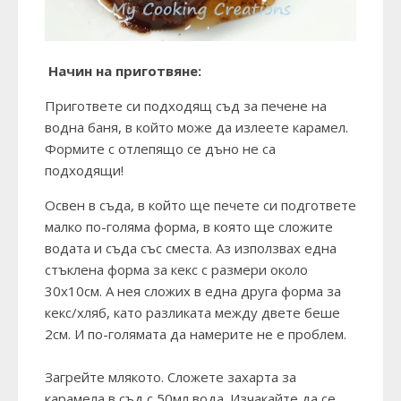
Начин на приготвяне:
Пригответе си подходящ съд за печене на
водна баня, в който може да излеете карамел.
Формите с отлепящо се дъно не са
подходящи!
Освен в съда, в който ще печете си подгответе
малко по-голяма форма, в която ще сложите
водата и съда със сместа. Аз използвах една
стъклена форма за кекс с размери около
30х10см. А нея сложих в една друга форма за
кекс/хляб, като разликата между двете беше
2см. И по-голямата да намерите не е проблем.
Загрейте млякото. Сложете захарта за
карамела в съд с 50мл вода. Изчакайте да се