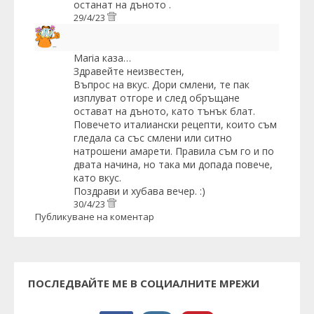
останат на дъното .
29/4/23
Maria
каза…
Здравейте неизвестен,
Въпрос на вкус. Дори смлени, те пак
изплуват отгоре и след обръщане
остават на дъното, като тънък блат.
Повечето италиански рецепти, които съм
гледала са със смлени или ситно
натрошени амарети. Правила съм го и по
двата начина, но така ми допада повече,
като вкус.
Поздрави и хубава вечер. :)
30/4/23
Публикуване на коментар
ПОСЛЕДВАЙТЕ МЕ В СОЦИАЛНИТЕ МРЕЖИ