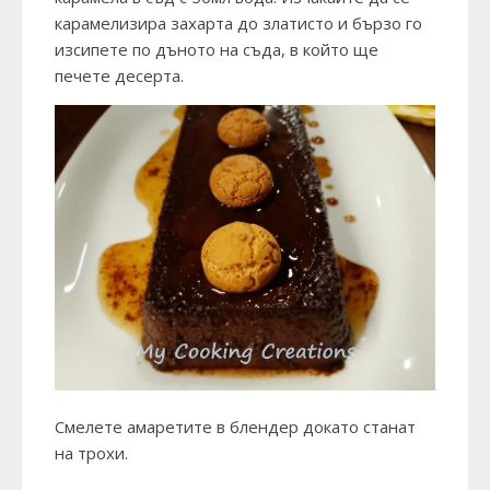
карамелизира захарта до златисто и бързо го
изсипете по дъното на съда, в който ще
печете десерта.
Смелете амаретите в блендер докато станат
на трохи.