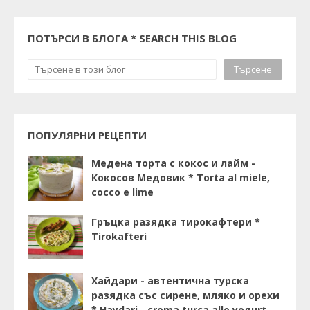
ПОТЪРСИ В БЛОГА * SEARCH THIS BLOG
ПОПУЛЯРНИ РЕЦЕПТИ
Медена торта с кокос и лайм -
Кокосов Медовик * Torta al miele,
cocco e lime
Гръцка разядка тирокафтери *
Tirokafteri
Хайдари - автентична турска
разядка със сирене, мляко и орехи
* Haydari - crema turca allo yogurt,