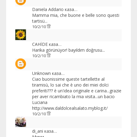
Daniela Addario
каза…
Mamma mia, che buone e belle sono questi
tartisü...
10/2/10
CAHİDE
каза…
Harika görünüyor! bayıldım doğrusu...
10/2/10
Unknown
каза…
Ciao buonissime queste tartellette al
tiramisù, lo sai che è uno dei miei dolci
preferiti??? è un'idea originale e carina...grazie
per aver ricambiato la mia visita...un bacio
Luciana
http://www.daldolcealsalato.myblog.it/
10/2/10
di_ani
каза…
Мими,