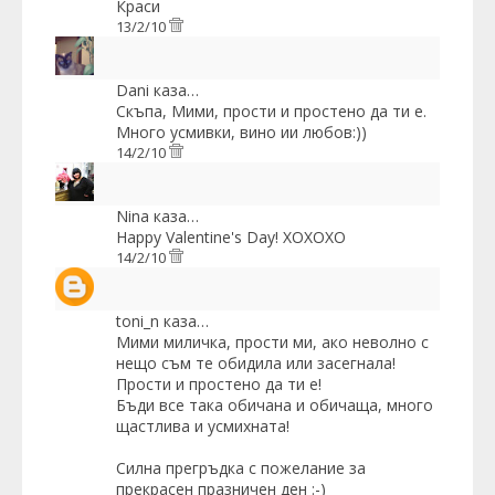
Краси
13/2/10
Dani
каза…
Скъпа, Мими, прости и простено да ти е.
Много усмивки, вино ии любов:))
14/2/10
Nina
каза…
Happy Valentine's Day! XOXOXO
14/2/10
toni_n
каза…
Мими миличка, прости ми, ако неволно с
нещо съм те обидила или засегнала!
Прости и простено да ти е!
Бъди все така обичана и обичаща, много
щастлива и усмихната!
Силна прегръдка с пожелание за
прекрасен празничен ден :-)