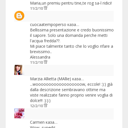
Maria,un premiu pentru tine,te rog sa-l ridici!
11/2/10
cuocaatempoperso
каза…
Bellissima presentazione e credo buonissimo
il sapore. Solo una domanda perche metti
l'acqua fredda??.
Mi piace talmente tanto che lo voglio rifare a
brevissimo..
Alessandra
11/2/10
Marzia Allietta (MAllie)
каза…
...woooooooooooooooooow, eccole! :):) già
dalla descrizione sembravano ottime ma
viste realizzate fanno proprio venire voglia di
dolce!!! :):):)
12/2/10
Carmen
каза…
Wow, superb!