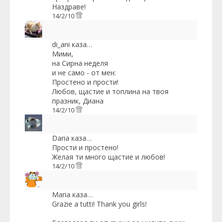
Наздраве!
14/2/10
di_ani
каза…
Мими,
на Сирна неделя
и не само - от мен:
Простено и прости!
Любов, щастие и топлина на твоя
празник, Диана
14/2/10
Daria
каза…
Прости и простено!
Желая ти много щастие и любов!
14/2/10
Maria
каза…
Grazie a tutti! Thank you girls!