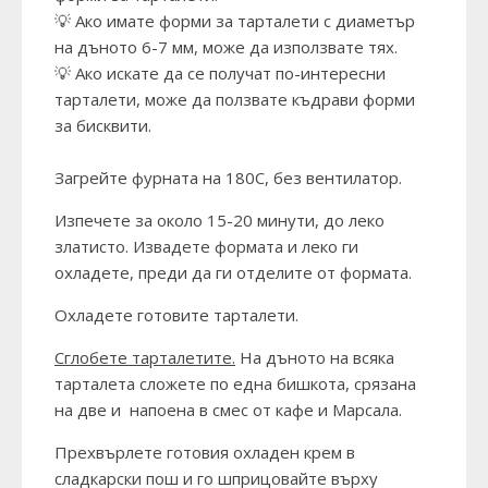
💡 Ако имате форми за тарталети с диаметър
на дъното 6-7 мм, може да използвате тях.
💡 Ако искате да се получат по-интересни
тарталети, може да ползвате къдрави форми
за бисквити.
Загрейте фурната на 180С, без вентилатор.
Изпечете за около 15-20 минути, до леко
златисто. Извадете формата и леко ги
охладете, преди да ги отделите от формата.
Охладете готовите тарталети.
Сглобете тарталетите.
На дъното на всяка
тарталета сложете по една бишкота, срязана
на две и напоена в смес от кафе и Марсала.
Прехвърлете готовия охладен крем в
сладкарски пош и го шприцовайте върху