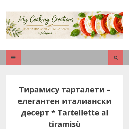
Тирамису тарталети –
елегантен италиански
десерт * Tartellette al
tiramisù