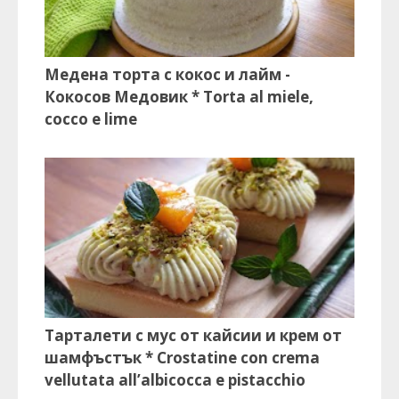
Медена торта с кокос и лайм -
Кокосов Медовик * Torta al miele,
cocco e lime
Тарталети с мус от кайсии и крем от
шамфъстък * Crostatine con crema
vellutata all’albicocca e pistacchio