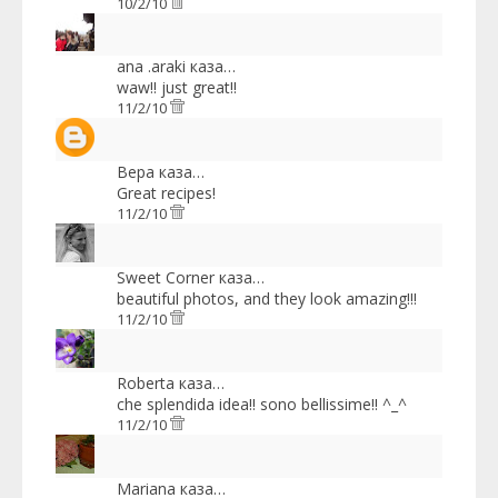
10/2/10
ana .araki
каза…
waw!! just great!!
11/2/10
Вера
каза…
Great recipes!
11/2/10
Sweet Corner
каза…
beautiful photos, and they look amazing!!!
11/2/10
Roberta
каза…
che splendida idea!! sono bellissime!! ^_^
11/2/10
Mariana
каза…