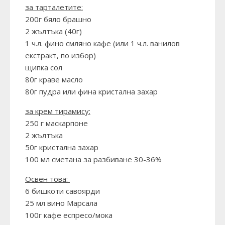
за тарталетите:
200г бяло брашно
2 жълтъка (40г)
1 ч.л. фино смляно кафе (или 1 ч.л. ванилов
екстракт, по избор)
щипка сол
80г краве масло
80г пудра или фина кристална захар
за крем тирамису:
250 г маскарпоне
2 жълтъка
50г кристална захар
100 мл сметана за разбиване 30-36%
Освен това:
6 бишкоти савоярди
25 мл вино Марсала
100г кафе еспресо/мока