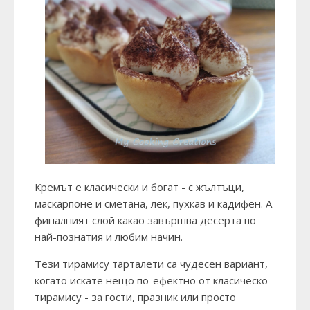
Кремът е класически и богат - с жълтъци,
маскарпоне и сметана, лек, пухкав и кадифен. А
финалният слой какао завършва десерта по
най-познатия и любим начин.
Тези тирамису тарталети са чудесен вариант,
когато искате нещо по-ефектно от класическо
тирамису - за гости, празник или просто