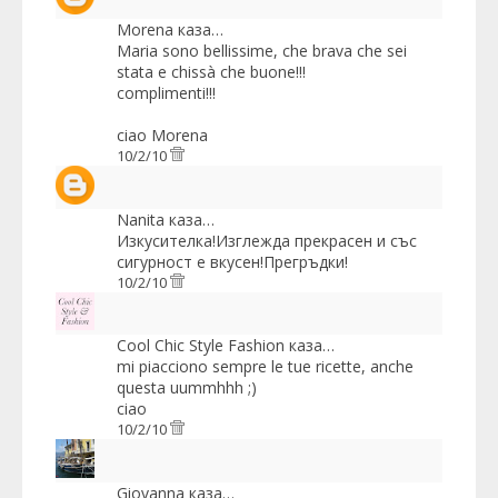
Morena
каза…
Maria sono bellissime, che brava che sei
stata e chissà che buone!!!
complimenti!!!
ciao Morena
10/2/10
Nanita
каза…
Изкусителка!Изглежда прекрасен и със
сигурност е вкусен!Прегръдки!
10/2/10
Cool Chic Style Fashion
каза…
mi piacciono sempre le tue ricette, anche
questa uummhhh ;)
ciao
10/2/10
Giovanna
каза…