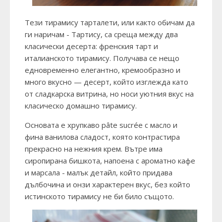
Тези тирамису тарталети, или както обичам да
ги наричам - Тартису, са среща между два
класически десерта: френския тарт и
италианското тирамису. Получава се нещо
едновременно елегантно, кремообразно и
много вкусно — десерт, който изглежда като
от сладкарска витрина, но носи уютния вкус на
класическо домашно тирамису.
Основата е хрупкаво pâte sucrée с масло и
фина ванилова сладост, която контрастира
прекрасно на нежния крем. Вътре има
сиропирана бишкота, напоена с ароматно кафе
и марсала - малък детайл, който придава
дълбочина и онзи характерен вкус, без който
истинското тирамису не би било същото.