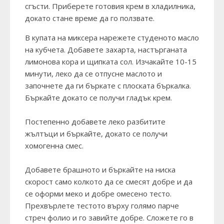
сгъсти. Приберете готовия крем в хладилника,
докато стане време да го ползвате.
В купата на миксера нарежете студеното масло
на кубчета. Добавете захарта, настърганата
лимонова кора и щипката сол. Изчакайте 10-15
минути, леко да се отпусне маслото и
започнете да ги бъркате с плоската бъркалка.
Бъркайте докато се получи гладък крем.
Постепенно добавете леко разбитите
жълтъци и бъркайте, докато се получи
хомогенна смес.
Добавете брашното и бъркайте на ниска
скорост само колкото да се смесят добре и да
се оформи меко и добре омесено тесто.
Прехвърлете тестото върху голямо парче
стреч фолио и го завийте добре. Сложете го в