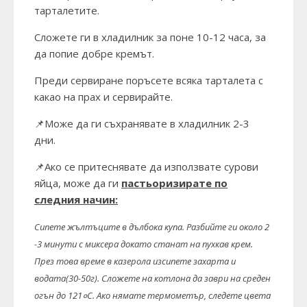
тарталетите.
Сложете ги в хладилник за поне 10-12 часа, за
да попие добре кремът.
Преди сервиране поръсете всяка тарталета с
какао на прах и сервирайте.
📌Може да ги съхранявате в хладилник 2-3
дни.
📌Ако се притеснявате да използвате сурови
яйца, може да ги
пастьоризирате по
следния начин:
Сипете жълтъците в дълбока купа. Разбийте ги около 2
-3 минути с миксера докато станат на пухкав крем.
През това време в казерола изсипете захарта и
водата(30-50г). Сложете на котлона да заври на среден
огън до 121०С. Ако нямате термометър, следете цвета