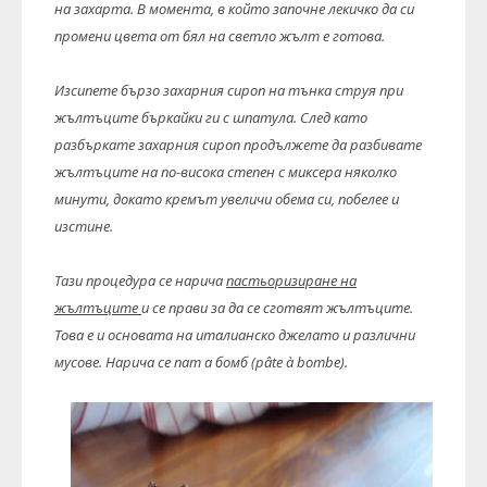
на захарта. В момента, в който започне лекичко да си
промени цвета от бял на светло жълт е готова.
Изсипете бързо захарния сироп на тънка струя при
жълтъците бъркайки ги с шпатула. След като
разбъркате захарния сироп продължете да разбивате
жълтъците на по-висока степен с миксера няколко
минути, докато кремът увеличи обема си, побелее и
изстине.
Тази процедура се нарича
пастьоризиране на
жълтъците
и се прави за да се сготвят жълтъците.
Това е и основата на италианско джелато и различни
мусове. Нарича се пат а бомб (pâte à bombe).