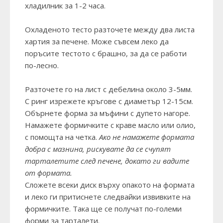
хладилник за 1-2 часа.
Охладеното тесто разточете между два листа
хартия за печене. Може съвсем леко да
поръсите тестото с брашно, за да се работи
по-лесно.
Разточете го на лист с дебелина около 3-5мм.
С ринг изрежете кръгове с диаметър 12-15см.
Обърнете форма за мъфини с дупето нагоре.
Намажете формичките с краве масло или олио,
с помощта на четка.
Ако не намажете формата
добра с мазнина, рискувате да се счупят
тарталетите след печене, докато ги вадите
от формата.
Сложете всеки диск върху опакото на формата
и леко ги притиснете следвайки извивките на
формичките. Така ще се получат по-големи
форми за тарталети.