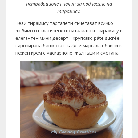
нетрадиционен начин за поднасяне на
тирамису.
Тези тирамису тарталети съчетават всичко
любимо от класическото италианско тирамису в
елегантен мини десерт - хрупкаво pâte sucrée,
сиропирана бишкота с кафе и марсала обвити в
нежен крем с маскарпоне, жълтъци и сметана.