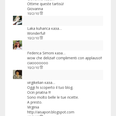
Ottime queste tartisù!
Giovanna
10/2/10
Laka kuharica
каза…
Wonderful!
10/2/10
Federica Simoni
каза…
wow che delizia!! complimenti con applauso!!
ciaooooooo
10/2/10
virgikelian
каза…
Oggi hi scoperto il tuo blog.
Ocin priatna !!!
Sono molto belle le tue ricette.
A presto.
Virginia
http://aisapori.blogspot.com