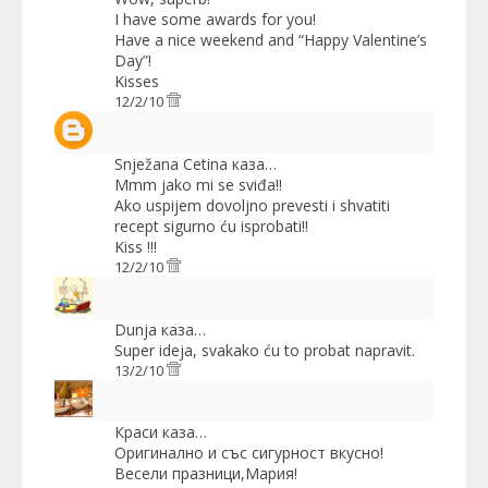
I have some awards for you!
Have a nice weekend and “Happy Valentine’s
Day”!
Kisses
12/2/10
Snježana Cetina
каза…
Mmm jako mi se sviđa!!
Ako uspijem dovoljno prevesti i shvatiti
recept sigurno ću isprobati!!
Kiss !!!
12/2/10
Dunja
каза…
Super ideja, svakako ću to probat napravit.
13/2/10
Краси
каза…
Оригинално и със сигурност вкусно!
Весели празници,Мария!