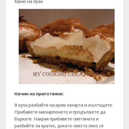
Какао на прах
Начин на приготвяне:
В купа разбийте на крем захарта и жълтъците.
Прибавете маскарпонето и продължете да
бъркате. Накрая прибавете сметаната и
разбийте за кратко, докато сместа леко се