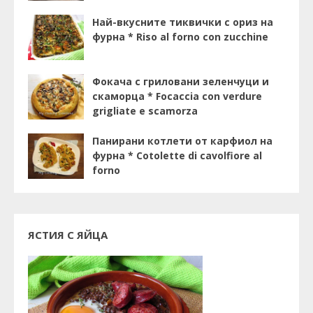
Най-вкусните тиквички с ориз на
фурна * Riso al forno con zucchine
Фокача с гриловани зеленчуци и
скаморца * Focaccia con verdure
grigliate e scamorza
Панирани котлети от карфиол на
фурна * Cotolette di cavolfiore al
forno
ЯСТИЯ С ЯЙЦА