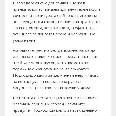
В тази версия съм добавила и шунка в
плънката, която придава допълнителен вкус и
сочност, а гарнитурата от бързо приготвени
зеленчуци носи свежест и приятна хрупкавост.
Това е рецепта, която изглежда ефектно, но
всъщност се приготвя лесно и без излишно
усложнение.
Ако нямате пуешко месо, спокойно може да
използвате пилешко филе – резултатът също
ще бъде много вкусен, като времето за
термична обработка ще бъде по-кратко.
Подходящо както за делнична вечеря, така и
за по-специален повод, това руло със
сигурност ще се хареса на всички у дома.
Рецептата е лесна за приготвяне и позволява
различни вариации според наличните
продукти. Подходяща както за всекидневно