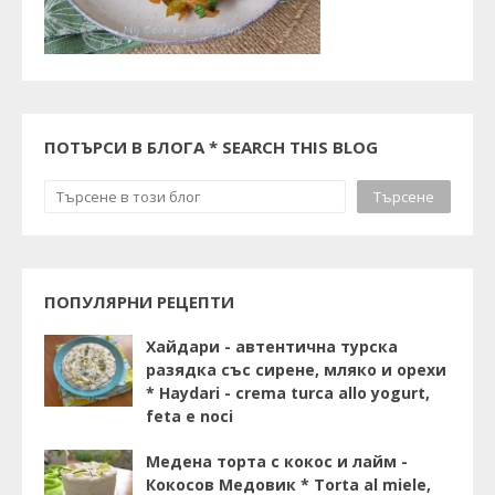
ПОТЪРСИ В БЛОГА * SEARCH THIS BLOG
ПОПУЛЯРНИ РЕЦЕПТИ
Хайдари - автентична турска
разядка със сирене, мляко и орехи
* Haydari - crema turca allo yogurt,
feta e noci
Медена торта с кокос и лайм -
Кокосов Медовик * Torta al miele,