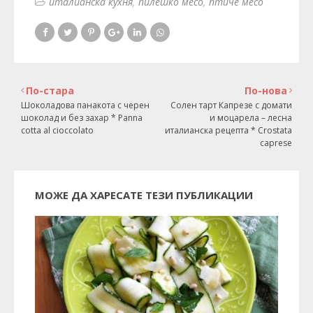
италианска кухня
пилешко месо
птиче месо
По-стара
По-нова
Шоколадова панакота с черен
Солен тарт Капрезе с домати
шоколад и без захар * Panna
и моцарела – лесна
cotta al cioccolato
италианска рецепта * Crostata
caprese
МОЖЕ ДА ХАРЕСАТЕ ТЕЗИ ПУБЛИКАЦИИ