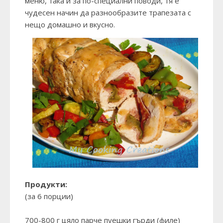
меню, така и за по-специални поводи, тя е
чудесен начин да разнообразите трапезата с
нещо домашно и вкусно.
Продукти:
(за 6 порции)
700-800 г цяло парче пуешки гърди (филе)