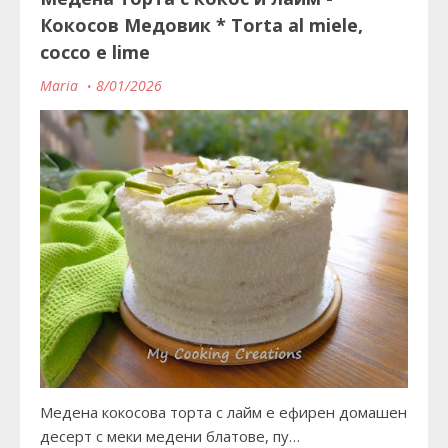
Кокосов Медовик * Torta al miele,
cocco e lime
Maria
8/01/2026
Медена кокосова торта с лайм е ефирен домашен
десерт с меки медени блатове, пу…