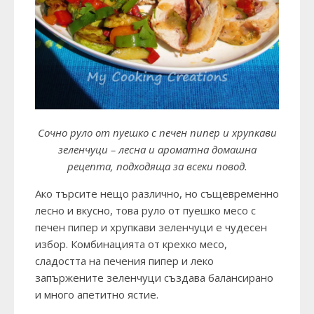
Сочно руло от пуешко с печен пипер и хрупкави
зеленчуци – лесна и ароматна домашна
рецепта, подходяща за всеки повод.
Ако търсите нещо различно, но същевременно
лесно и вкусно, това руло от пуешко месо с
печен пипер и хрупкави зеленчуци е чудесен
избор. Комбинацията от крехко месо,
сладостта на печения пипер и леко
запържените зеленчуци създава балансирано
и много апетитно ястие.