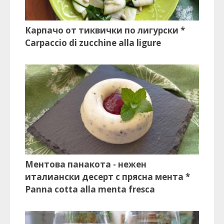
Карпачо от тиквички по лигурски *
Carpaccio di zucchine alla ligure
Ментова панакота - нежен
италиански десерт с прясна мента *
Panna cotta alla menta fresca