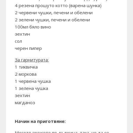
4 резена прошуто котто (варена шунка)
2 червени чушки, печени и обелени
2 зелени чушки, печени и обелени
100мл бяло вино
зехтин
сол
черен пипер
За гарнитурата:
1 тиквичка
2 моркова
1 червена чушка
1 зелена чушка
зехтин
магданоз
Начин на приготвяне:
Месото срежете по дължина, така, че да се