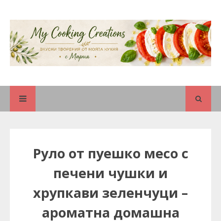
Руло от пуешко месо с
печени чушки и
хрупкави зеленчуци –
ароматна домашна