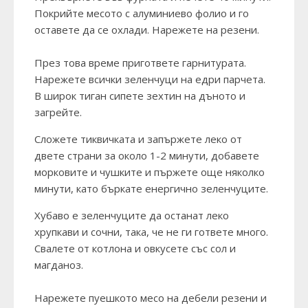
Покрийте месото с алуминиево фолио и го
оставете да се охлади. Нарежете на резени.
През това време пригответе гарнитурата.
Нарежете всички зеленчуци на едри парчета.
В широк тиган сипете зехтин на дъното и
загрейте.
Сложете тиквичката и запържете леко от
двете страни за около 1-2 минути, добавете
морковите и чушките и пържете още няколко
минути, като бъркате енергично зеленчуците.
Хубаво е зеленчуците да останат леко
хрупкави и сочни, така, че не ги гответе много.
Свалете от котлона и овкусете със сол и
магданоз.
Нарежете пуешкото месо на дебели резени и