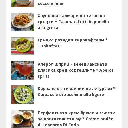
cocco e lime
Хрупкави калмари на тиган по
гръцки * Calamari fritti in padella
alla greca
Гръцка разядка тирокафтери *
Tirokafteri
Аперол шприц - венецианската
класика сред коктейлите * Aperol
spritz
Карпачо от тиквички по лигурски *
Carpaccio di zucchine alla ligure
Перфектното крем брюле и съвети
за приготвянето му * Crème brulée
di Leonardo Di Carlo