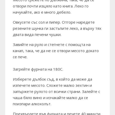
отвори почти изцяло като книга. Леко го
начукайте, ако е много дебело.
Овкусете със сол и пипер. Отгоре наредете
резените шунка ги застъпите леко, а върху тях
двата вида печени чушки.
Завийте на руло и стегнете с помощта на
канап, така, че да не се отвори месото докато
се пече.
Загрейте фурната на 180С.
Изберете дълбок съд, в който да може да
изпечете месото. Сложете малко зехтин и
запържете рулото от всички страни. Залейте с
чаша бяло вино и изчакайте малко да се
поизпари алкохолът.
Прехвърлете във фурната и печете 40 минути.