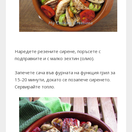
Наредете резените сирене, поръсете с
подправките и с малко зехтин (олио).
Запечете сача във фурната на функция грил за
15-20 минути, докато се позапече сиренето.
Сервирайте топло.