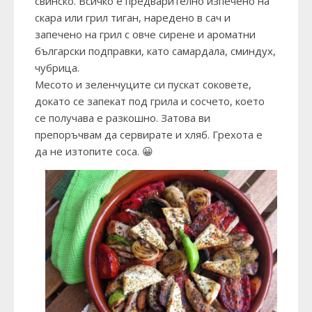
свинско. Всичко е предварително изпечено на
скара или грил тиган, наредено в сач и
запечено на грил с овче сирене и ароматни
български подправки, като самардала, сминдух,
чубрица.
Месото и зеленчуците си пускат соковете,
докато се запекат под грила и сосчето, което
се получава е разкошно. Затова ви
препоръчвам да сервирате и хляб. Грехота е
да не изтопите соса. 😀