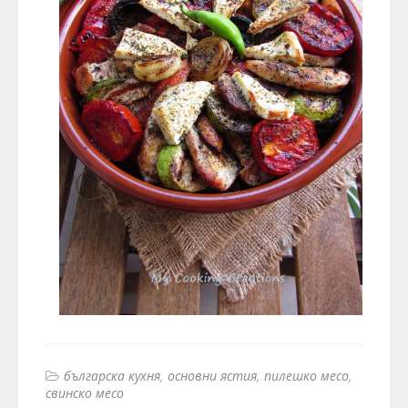
българска кухня
основни ястия
пилешко месо
свинско месо