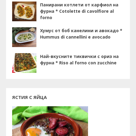
Панирани котлети от карфиол на
фурна * Cotolette di cavolfiore al
forno
Хумус от боб канелини и авокадо *
Hummus di cannellini e avocado
Най-вкусните тиквички с ориз на
фурна * Riso al forno con zucchine
ЯСТИЯ С ЯЙЦА