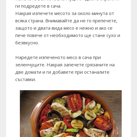
ги подредете в сача.
Накрая изпечете месото за около минута от
всяка страна. Внимавайте да не го препечете,
защото и двата вида месо е нежно и ако се
пече повече от необходимото ще стане сухо и
безвкусно.
Наредете изпеченото месо в сача при
зеленчуците. Накрая запечете срязаните на
две домати и ги добавете при останалите
съставки.