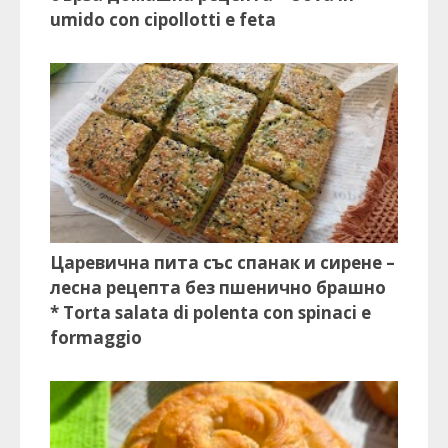
umido con cipollotti e feta
Царевична пита със спанак и сирене –
лесна рецепта без пшенично брашно
* Torta salata di polenta con spinaci e
formaggio