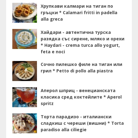
Хрупкави калмари на тиган по
гръцки * Calamari fritti in padella
alla greca
Хайдари - автентична турска
разядка със сирене, мляко и орехи
* Haydari - crema turca allo yogurt,
feta e noci
Сочно пилешко филе на тиган или
грил * Petto di pollo alla piastra
Аперол шприц - венецианската
класика сред коктейлите * Aperol
spritz
Торта парадизо - италиански
сладкиш с череши (вишни) * Torta
paradiso alla ciliegie