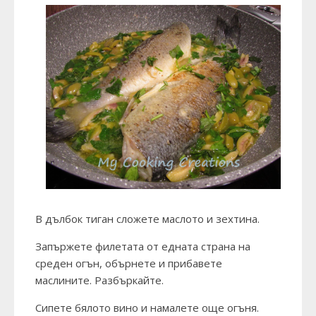
В дълбок тиган сложете маслото и зехтина.
Запържете филетата от едната страна на
среден огън, обърнете и прибавете
маслините. Разбъркайте.
Сипете бялото вино и намалете още огъня.