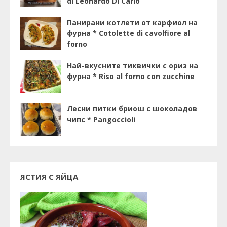
di Leonardo Di Carlo
Панирани котлети от карфиол на
фурна * Cotolette di cavolfiore al
forno
Най-вкусните тиквички с ориз на
фурна * Riso al forno con zucchine
Лесни питки бриош с шоколадов
чипс * Pangoccioli
ЯСТИЯ С ЯЙЦА