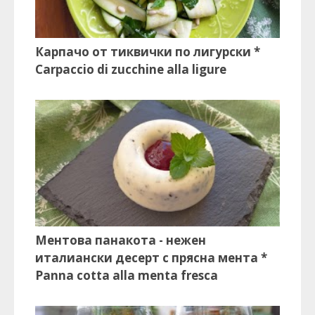
Карпачо от тиквички по лигурски *
Carpaccio di zucchine alla ligure
Ментова панакота - нежен
италиански десерт с прясна мента *
Panna cotta alla menta fresca