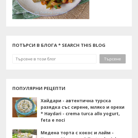
ПОТЪРСИ В БЛОГА * SEARCH THIS BLOG
ПОПУЛЯРНИ РЕЦЕПТИ
Хайдари - автентична турска
разядка със сирене, мляко и орехи
* Haydari - crema turca allo yogurt,
feta e noci
Медена торта с кокос и лайм -