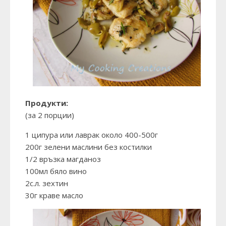
Продукти:
(за 2 порции)
1 ципура или лаврак около 400-500г
200г зелени маслини без костилки
1/2 връзка магданоз
100мл бяло вино
2с.л. зехтин
30г краве масло