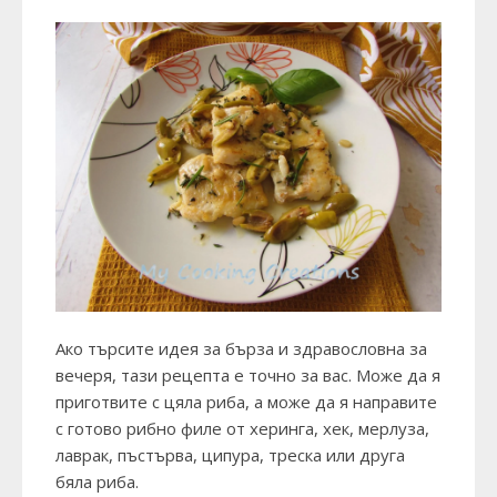
Ако търсите идея за бърза и здравословна за
вечеря, тази рецепта е точно за вас. Може да я
приготвите с цяла риба, а може да я направите
с готово рибно филе от херинга, хек, мерлуза,
лаврак, пъстърва, ципура, треска или друга
бяла риба.