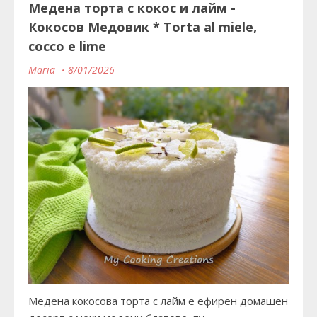
Медена торта с кокос и лайм -
Кокосов Медовик * Torta al miele,
cocco e lime
Maria
8/01/2026
Медена кокосова торта с лайм е ефирен домашен