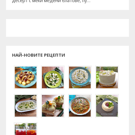
десерт с меки медени блатове, пу…
НАЙ-НОВИТЕ РЕЦЕПТИ