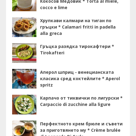
Кокосов Медовик * Torta al miele,
cocco e lime
Хрупкави калмари на тиган по
гръцки * Calamari fritti in padella
alla greca
Гръцка разядка тирокафтери *
Tirokafteri
Аперол шприц - венецианската
класика сред коктейлите * Aperol
spritz
Карпачо от тиквички по лигурски *
Carpaccio di zucchine alla ligure
Перфектното крем брюле и съвети
за приготвянето му * Crème brulée