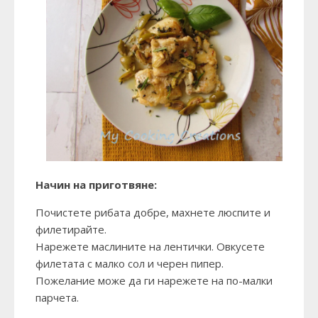
Начин на приготвяне:
Почистете рибата добре, махнете люспите и
филетирайте.
Нарежете маслините на лентички. Овкусете
филетата с малко сол и черен пипер.
Пожелание може да ги нарежете на по-малки
парчета.