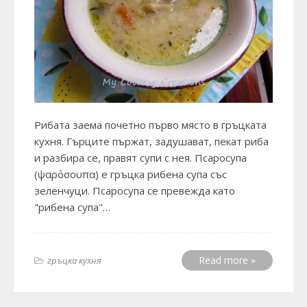
Рибата заема почетно първо място в гръцката
кухня. Гърците пържат, задушават, пекат риба
и разбира се, правят супи с нея. Псаросупа
(ψαρόσουπα) е гръцка рибена супа със
зеленчуци. Псаросупа се превежда като
"рибена супа"…
Read more »
гръцка кухня