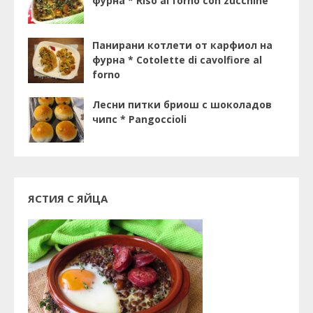
фурна * Riso al forno con zucchine
Панирани котлети от карфиол на
фурна * Cotolette di cavolfiore al
forno
Лесни питки бриош с шоколадов
чипс * Pangoccioli
ЯСТИЯ С ЯЙЦА