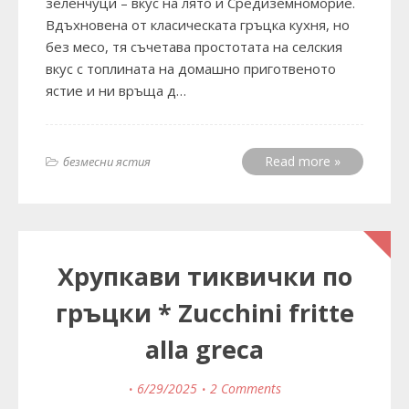
зеленчуци – вкус на лято и Средиземноморие.
Вдъхновена от класическата гръцка кухня, но
без месо, тя съчетава простотата на селския
вкус с топлината на домашно приготвеното
ястие и ни връща д…
Read more »
безмесни ястия
Хрупкави тиквички по
гръцки * Zucchini fritte
alla greca
6/29/2025
2 Comments