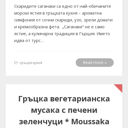
Скаридите саганаки са едно от най-обичаните
морски ястия в гръцката кухня – ароматна
симфония от сочни скариди, узо, зрели домати
и кремообразна фета. „Саганаки“ не е само
ястие, а кулинарна традиция в Гърция. Името
идва от турс…
Read more »
гръцка кухня
Гръцка вегетарианска
мусака с печени
зеленчуци * Moussaka