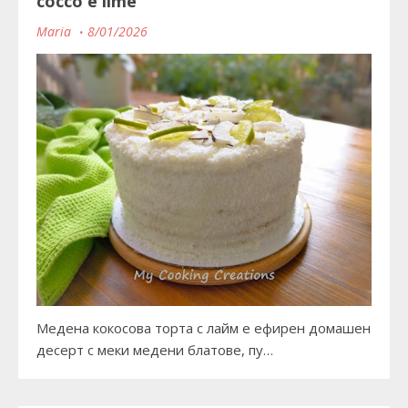
cocco e lime
Maria
8/01/2026
Медена кокосова торта с лайм е ефирен домашен
десерт с меки медени блатове, пу…