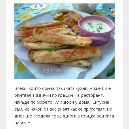
Всеки, който обича гръцката кухня, може би е
опитвал тиквички по гръцки – в ресторант,
някъде по морето, или дори у дома. Сигурна
съм, че някои от вас знаят как се приготвят, но
днес ще споделя традиционна гръцка рецепта
на изве…