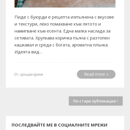
Пиде с буюрди е рецепта изпълнена с вкусове
и текстури, леко помахване към лятото и
намигване към есента. Една малка наслада за
сетивата. Хрупкава коричка пълна с разтопен
кашкавал и среда с богата, ароматна плънка.
Идеята вид…
Read more »
гръцка кухня
По-стари публикации
ПОСЛЕДВАЙТЕ МЕ В СОЦИАЛНИТЕ МРЕЖИ