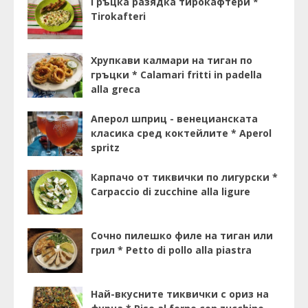
Гръцка разядка тирокафтери *
Tirokafteri
Хрупкави калмари на тиган по
гръцки * Calamari fritti in padella
alla greca
Аперол шприц - венецианската
класика сред коктейлите * Aperol
spritz
Карпачо от тиквички по лигурски *
Carpaccio di zucchine alla ligure
Сочно пилешко филе на тиган или
грил * Petto di pollo alla piastra
Най-вкусните тиквички с ориз на