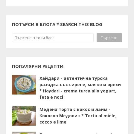
ПОТЪРСИ В БЛОГА * SEARCH THIS BLOG
ПОПУЛЯРНИ РЕЦЕПТИ
Хайдари - автентична турска
разядка със сирене, мляко и орехи
* Haydari - crema turca allo yogurt,
feta e noci
Медена торта с кокос и лайм -
Кокосов Медовик * Torta al miele,
cocco e lime