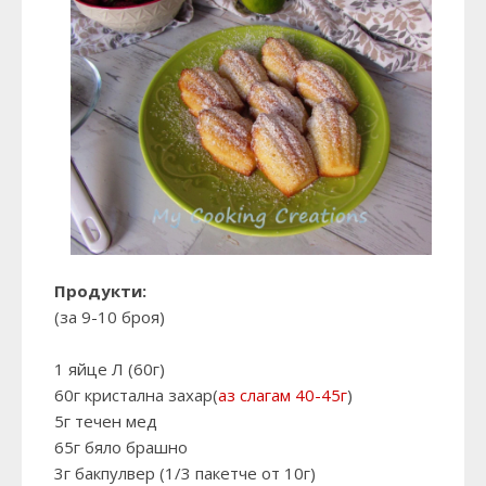
Продукти:
(за 9-10 броя)
1 яйце Л (60г)
60г кристална захар(
аз слагам 40-45г
)
5г течен мед
65г бяло брашно
3г бакпулвер (1/3 пакетче от 10г)