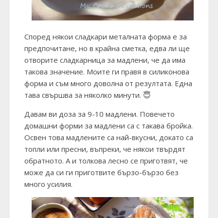
Според някои сладкари металната форма е за
предпочитане, но в крайна сметка, едва ли ще
отворите сладкарница за мадлени, че да има
такова значение. Моите ги правя в силиконова
форма и съм много доволна от резултата. Една
тава свършва за няколко минути. 😇
Давам ви доза за 9-10 мадлени. Повечето
домашни форми за мадлени са с такава бройка.
Освен това мадлените са най-вкусни, докато са
топли или пресни, въпреки, че някои твърдят
обратното. А и толкова лесно се приготвят, че
може да си ги приготвите бързо-бързо без
много усилия.