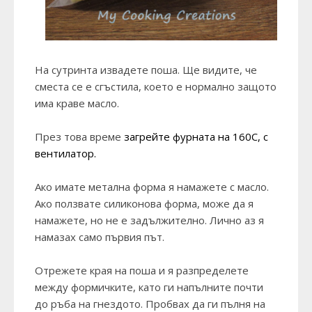
На сутринта извадете поша. Ще видите, че
сместа се е сгъстила, което е нормално защото
има краве масло.
През това време
загрейте фурната на 160С,
с
вентилатор.
Ако имате метална форма я намажете с масло.
Ако ползвате силиконова форма, може да я
намажете, но не е задължително. Лично аз я
намазах само първия път.
Отрежете края на поша и я разпределете
между формичките, като ги напълните почти
до ръба на гнездото. Пробвах да ги пълня на