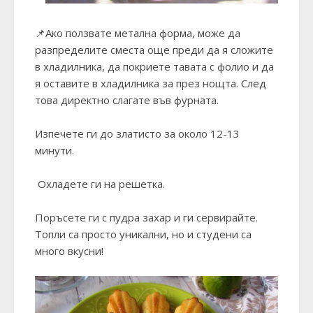
📌Ако ползвате метална форма, може да
разпределите сместа още преди да я сложите
в хладилника, да покриете тавата с фолио и да
я оставите в хладилника за през нощта. След
това директно слагате във фурната.
Изпечете ги до златисто за около 12-13
минути.
Охладете ги на решетка.
Поръсете ги с пудра захар и ги сервирайте.
Топли са просто уникални, но и студени са
много вкусни!