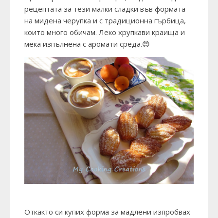
рецептата за тези малки сладки във формата
на мидена черупка и с традиционна гърбица,
които много обичам. Леко хрупкави краища и
мека изпълнена с аромати среда.😍
Откакто си купих форма за мадлени изпробвах