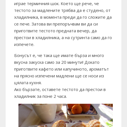
играе термичния шок. Което ще рече, че
тестото за мадлените трябва да е студено, от
хладилника, в момента преди да го сложите да
се пече. Затова ви препоръчвам ви да си
приготвите тестото предната вечер, да
престои в хладилника, а на сутринта само да го
изпечете.
Бонусът е, че така ще имате бърза и много
вкусна закуска само за 20 минути! Докато
приготвите кафето или капучиното, ароматът
на прясно изпечени мадлени ще се носи из
цялата кухня.
Ако бързате, оставете тестото да престои в
хладилник за поне 2 часа.