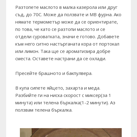
Разтопете маслото в малка казерола или друг
съд, до 70С. Може да ползвате и МВ фурна. Ако
нямате термометър може да се ориентирате,
по това, че като се разтопи маслото и се
отдели суроватката, значи е готово. Добавете
към него ситно настърганата кора от портокал
или лимон. Така ще се ароматизира добре
сместа. Оставете настрани да се охлади.
Пресейте брашното и бакпулвера.
В купа сипете яйцето, захарта и меда.
Разбийте ги на ниска скорост с миксер(за 1
минута) или телена бъркалка(1-2 минути). Аз
ползвам телена бъркалка.