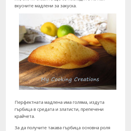
вкусните мадлени за закуска.
Перфектната мадлена има голяма, издута
гърбица в средата и златисти, препечени
крайчета.
За да получите такава гърбица основна роля