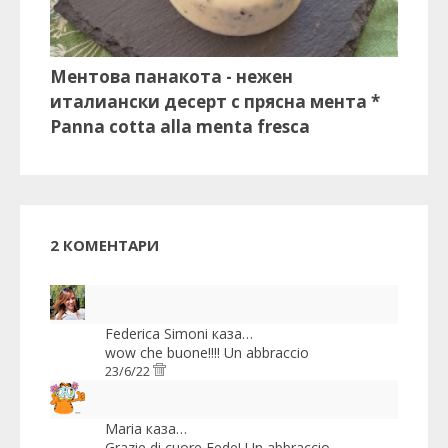
Ментова панакота - нежен
италиански десерт с прясна мента *
Panna cotta alla menta fresca
2 КОМЕНТАРИ
Federica Simoni
каза…
wow che buone!!!! Un abbraccio
23/6/22
Maria
каза…
Grazie di cuore Fede! Un abbraccio.