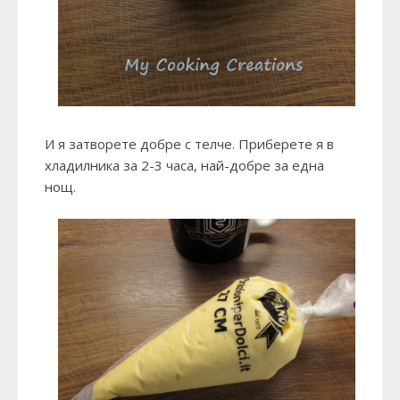
И я затворете добре с телче. Приберете я в
хладилника за 2-3 часа, най-добре за една
нощ.