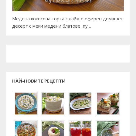
Медена кокосова торта с лайм е ефирен домашен
десерт с меки медени блатове, пу…
НАЙ-НОВИТЕ РЕЦЕПТИ