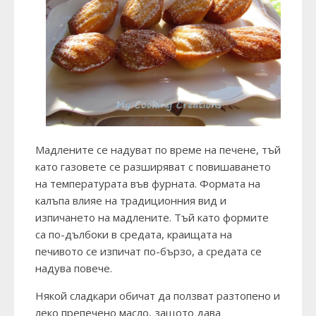
Мадлените се надуват по време на печене, тъй
като газовете се разширяват с повишаването
на температурата във фурната. Формата на
калъпа влияе на традиционния вид и
изпичането на мадлените. Тъй като формите
са по-дълбоки в средата, краищата на
печивото се изпичат по-бързо, а средата се
надува повече.
Някой сладкари обичат да ползват разтопено и
леко препечено масло, защото дава