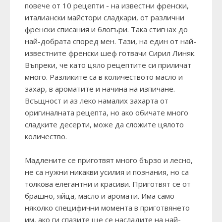
повече от 10 рецепти - на известни френски,
италиански майстори сладкари, от различни
френски списания и блогъри. Така стигнах до
най-добрата според мен. Тази, на един от най-
известните френски шеф готвачи Сирил Линяк.
Въпреки, че като цяло рецептите си приличат
много. Разликите са в количеството масло и
захар, в ароматите и начина на изпичане.
Всъщност и аз леко намалих захарта от
оригиналната рецепта, но ако обичате много
сладките десерти, може да сложите цялото
количество.
Мадлените се приготвят много бързо и лесно,
не са нужни никакви усилия и познания, но са
толкова елегантни и красиви. Приготвят се от
брашно, яйца, масло и аромати. Има само
няколко специфични момента в приготвянето
им, ако ги спазите ще се насладите на най-