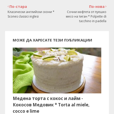
По-стара
По-нова
Класически английски скони *
Сочни кюфтета от пуешко
Scones classici inglesi
месо на тиган * Polpette di
tacchino in padella
МОЖЕ ДА ХАРЕСАТЕ ТЕЗИ ПУБЛИКАЦИИ
Медена торта с кокос и лайм -
Кокосов Медовик * Torta al miele,
cocco e lime