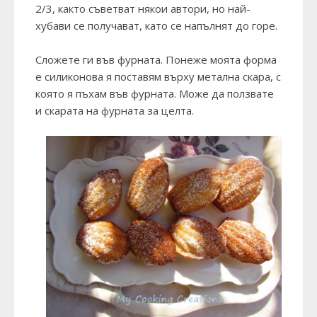
2/3, както съветват някои автори, но най-
хубави се получават, като се напълнят до горе.
Сложете ги във фурната. Понеже моята форма
е силиконова я поставям върху метална скара, с
която я пъхам във фурната. Може да ползвате
и скарата на фурната за целта.