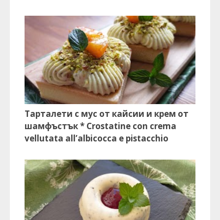
Тарталети с мус от кайсии и крем от
шамфъстък * Crostatine con crema
vellutata all’albicocca e pistacchio