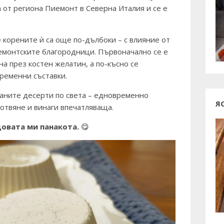
а от региона
Пиемонт
в Северна Италия и се е
 корените ѝ са още по-дълбоки – с влияние от
иемонтските благородници. Първоначално се е
на през костен желатин, а по-късно се
ременни съставки.
чаните десерти по света – едновременно
Я
готвяне и винаги впечатляваща.
овата ми панакота.
😋