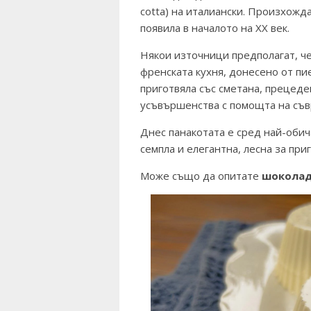
cotta
) на италиански. Произхожд
появила в началото на XX век.
Някои източници предполагат, че
френската кухня, донесено от п
приготвяла със сметана, прецеде
усъвършенства с помощта на съв
Днес панакотата е сред най-оби
семпла и елегантна, лесна за при
Може също да опитате
шоколад