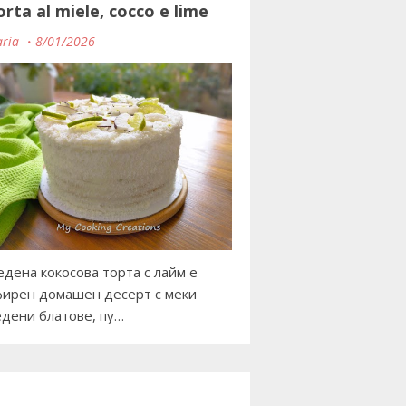
orta al miele, cocco e lime
ria
8/01/2026
дена кокосова торта с лайм е
ирен домашен десерт с меки
дени блатове, пу…