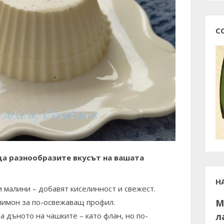
С
да разнообразите вкусът на вашата
Н
и малини – добавят киселинност и свежест.
М
 лимон за по-освежаващ профил.
л
а дъното на чашките – като флан, но по-