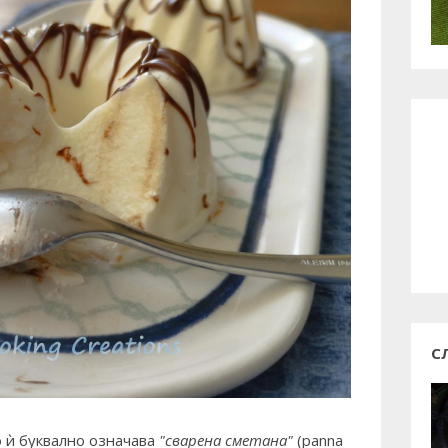
С
о ѝ буквално означава
"сварена сметана"
(
panna