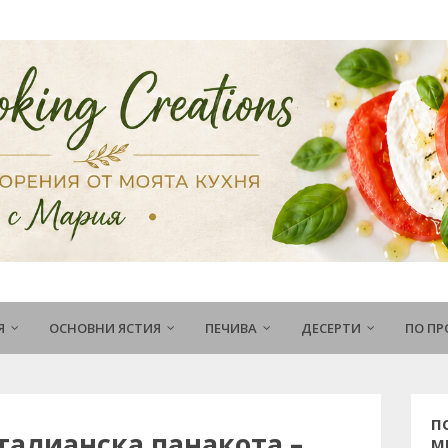
Я
ОСНОВНИ ЯСТИЯ
ПЕЧИВА
ДЕСЕРТИ
ПО П
П
талианска панакота –
М