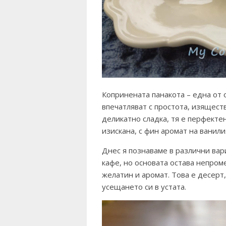
Копринената панакота – една от 
впечатляват с простота, изяществ
деликатно сладка, тя е перфектен
изискана, с фин аромат на ванили
Днес я познаваме в различни вар
кафе, но основата остава непром
желатин и аромат
. Това е десерт
усещането си в устата.