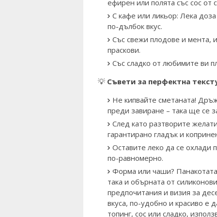
ефирен или полята със сос от 
С кафе или ликьор: Лека доз
по-дълбок вкус.
Със свежи плодове и мента, и
праскови.
Със сладко от любимите ви п
💡
Съвети за перфектна текст
Не кипвайте сметаната! Дръж
преди завиране – така ще се з
След като разтворите желати
гарантирано гладък и коприне
Оставите леко да се охлади 
по-равномерно.
Форма или чаши? Панакотата 
така и обърната от силиконов
предпочитания и визия за десе
вкуса, по-удобно и красиво е д
топинг, сос или сладко, изпол