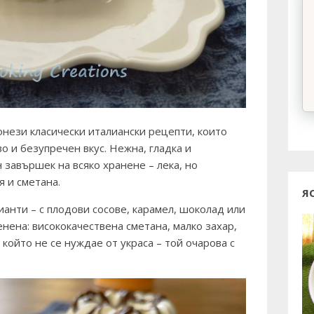
онези класически италиански рецепти, които
о и безупречен вкус. Нежна, гладка и
 завършек на всяко хранене – лека, но
я и сметана.
Я
ианти – с плодови сосове, карамел, шоколад или
енена:
висококачествена сметана, малко захар,
, който не се нуждае от украса – той очарова с