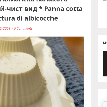
й-чист вид * Panna cotta
tura di albicocche
5/2009
6 Comments
М