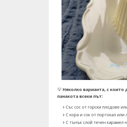
💡
Няколко варианта, с които 
панакота всеки път:
Със сос от горски плодове ил
С кора и сок от портокал или
С тънък слой течен карамел н