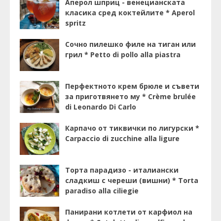
Аперол шприц - венецианската
класика сред коктейлите * Aperol
spritz
Сочно пилешко филе на тиган или
грил * Petto di pollo alla piastra
Перфектното крем брюле и съвети
за приготвянето му * Crème brulée
di Leonardo Di Carlo
Карпачо от тиквички по лигурски *
Carpaccio di zucchine alla ligure
Торта парадизо - италиански
сладкиш с череши (вишни) * Torta
paradiso alla ciliegie
Панирани котлети от карфиол на