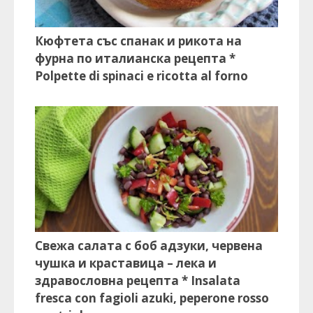
Кюфтета със спанак и рикота на
фурна по италианска рецепта *
Polpette di spinaci e ricotta al forno
Свежа салата с боб адзуки, червена
чушка и краставица – лека и
здравословна рецепта * Insalata
fresca con fagioli azuki, peperone rosso