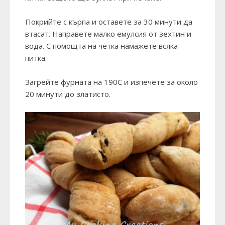
Покрийте с кърпа и оставете за 30 минути да
втасат. Направете малко емулсия от зехтин и
вода. С помощта на четка намажете всяка
питка.
Загрейте фурната на 190С и изпечете за около
20 минути до златисто.