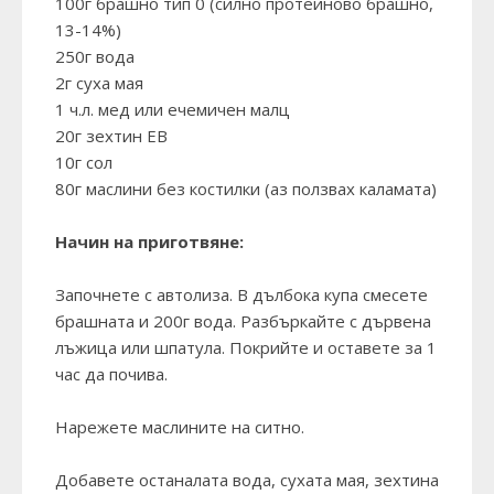
100г брашно тип 0 (силно протеиново брашно,
13-14%)
250г вода
2г суха мая
1 ч.л. мед или ечемичен малц
20г зехтин ЕВ
10г сол
80г маслини без костилки (аз ползвах каламата)
Начин на приготвяне:
Започнете с автолиза. В дълбока купа смесете
брашната и 200г вода. Разбъркайте с дървена
лъжица или шпатула. Покрийте и оставете за 1
час да почива.
Нарежете маслините на ситно.
Добавете останалата вода, сухата мая, зехтина