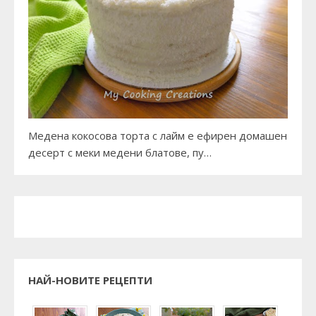
Медена кокосова торта с лайм е ефирен домашен
десерт с меки медени блатове, пу…
НАЙ-НОВИТЕ РЕЦЕПТИ