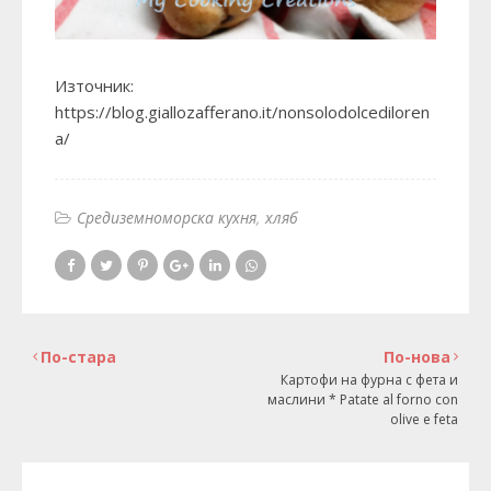
Източник:
https://blog.giallozafferano.it/nonsolodolcediloren
a/
Средиземноморска кухня
хляб
По-стара
По-нова
Картофи на фурна с фета и
маслини * Patate al forno con
olive e feta