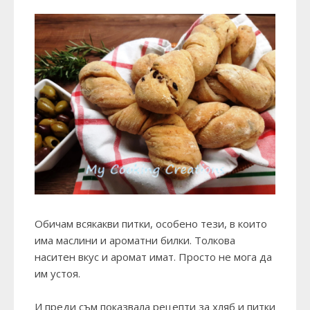
Обичам всякакви питки, особено тези, в които
има маслини и ароматни билки. Толкова
наситен вкус и аромат имат. Просто не мога да
им устоя.
И преди съм показвала рецепти за хляб и питки