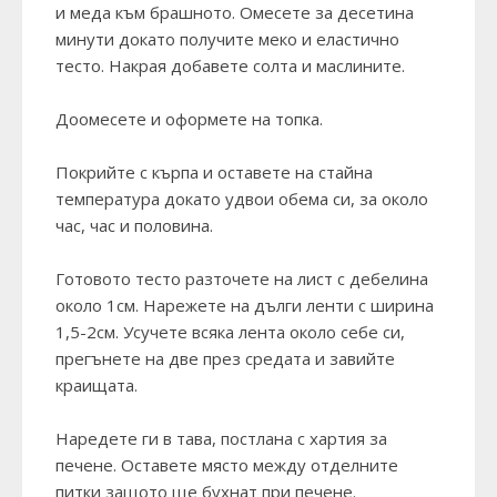
и меда към брашното. Омесете за десетина
минути докато получите меко и еластично
тесто. Накрая добавете солта и маслините.
Доомесете и оформете на топка.
Покрийте с кърпа и оставете на стайна
температура докато удвои обема си, за около
час, час и половина.
Готовото тесто разточете на лист с дебелина
около 1см. Нарежете на дълги ленти с ширина
1,5-2см. Усучете всяка лента около себе си,
прегънете на две през средата и завийте
краищата.
Наредете ги в тава, постлана с хартия за
печене. Оставете място между отделните
питки защото ще бухнат при печене.