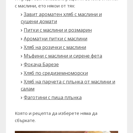
с маслини, ето някои от тях:
Завит ароматен хляб с маслини и
сушени домати
Питки с маслини и розмарин
Ароматни питки с маслини
Хляб на розички с маслини
Мъфини с маслини и сирене фета
Фокача Барезе
Хляб по средиземноморски
Хляб на парчета с плънка от маслини и
салам
Фаготини с пица плънка
Която и рецепта да изберете няма да
сбъркате.