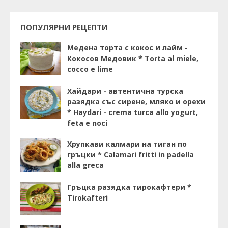
ПОПУЛЯРНИ РЕЦЕПТИ
Медена торта с кокос и лайм -
Кокосов Медовик * Torta al miele,
cocco e lime
Хайдари - автентична турска
разядка със сирене, мляко и орехи
* Haydari - crema turca allo yogurt,
feta e noci
Хрупкави калмари на тиган по
гръцки * Calamari fritti in padella
alla greca
Гръцка разядка тирокафтери *
Tirokafteri