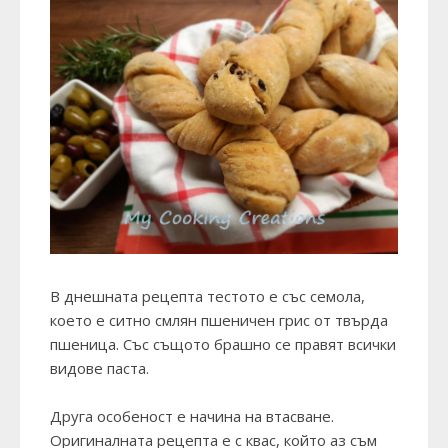
В днешната рецепта тестото е със семола,
което е ситно смлян пшеничен грис от твърда
пшеница. Със същото брашно се правят всички
видове паста.
Друга особеност е начина на втасване.
Оригиналната рецепта е с квас, който аз съм