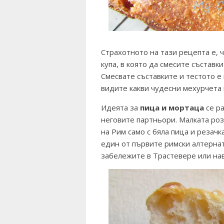
Страхотното на тази рецепта е, 
купа, в която да смесите съставки
Смесвате съставките и тестото е 
видите какви чудесни мехурчета 
Идеята за
пица и мортаца
се р
неговите партньори. Малката роз
на Рим само с бяла пица и резачк
един от първите римски алтернат
забележите в Трастевере или нав