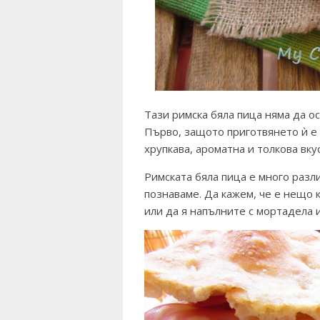
Тази римска бяла пица няма да о
Първо, защото приготвянето ѝ е 
хрупкава, ароматна и толкова вку
Римската бяла пица е много разли
познаваме. Да кажем, че е нещо 
или да я напълните с мортадела 