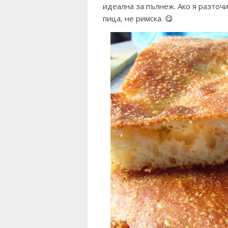
идеална за пълнеж. Ако я разточ
пица, не римска. 😋