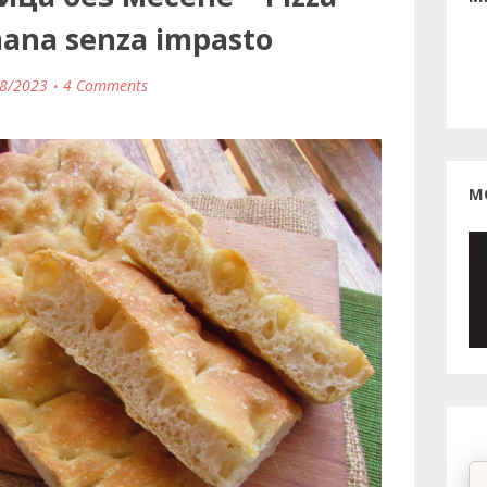
mana senza impasto
8/2023
4 Comments
М