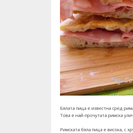
Бялата пица е известна сред римл
Това е най-прочутата римска ули
Римската бяла пица е висока, с х