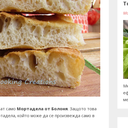
T
Ma
Ме
еф
ме
ват само
Мортадела от Болоня
. Защото това
тадела, който може да се произвежда само в