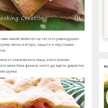
стави никой любител на тестото равнодушен.
супер лесно и второ, защото е неустоима -
сна.
чна от класическата пица, която всички
като мека бяла фокача, която да ядете директно
Я
или шунка.