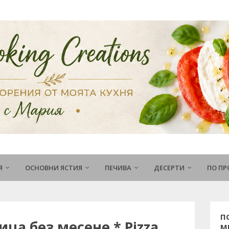
Я
ОСНОВНИ ЯСТИЯ
ПЕЧИВА
ДЕСЕРТИ
ПО П
П
ица без месене * Pizza
М