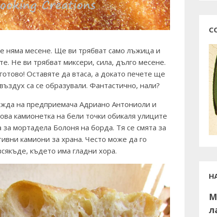
С
че няма месене. Ще ви трябват само лъжица и
те. Не ви трябват миксери, сила, дълго месене.
готово! Оставяте да втаса, а докато печете ще
въздух са се образували. Фантастично, нали?
ажда на предприемача Адриано Антониоли и
ова камионетка на бели точки обикаля улиците
а за мортадела Болоня на борда. Тя се смята за
ивни камиони за храна. Често може да го
сякъде, където има гладни хора.
Н
М
л