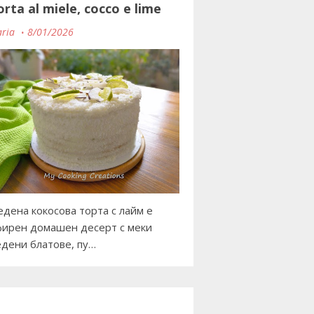
orta al miele, cocco e lime
ria
8/01/2026
дена кокосова торта с лайм е
ирен домашен десерт с меки
дени блатове, пу…