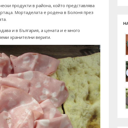
ески продукти в района, който представлява
ортаца. Мортаделата е родена в Болоня през
ата.
Н
дава и в България, а цената и е много
олеми хранителни вериги.