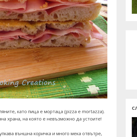
С
яните, като пица е мортаца (pizza e mortazza).
чна храна, на която е невъзможно да устоите!
рупкава външна коричка и много мека отвътре,