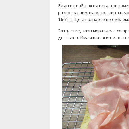
Един от най-важните гастрономич
разпознаваемата марка пица е м
1661 г. Ще я познаете по емблем
За щастие, тази мортадела се про
достъпна. Има я във всички по-г