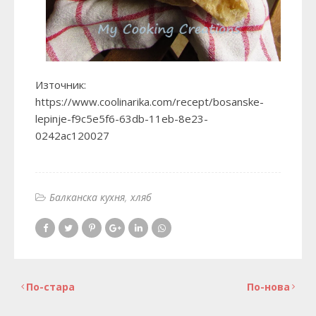
Източник:
https://www.coolinarika.com/recept/bosanske-
lepinje-f9c5e5f6-63db-11eb-8e23-
0242ac120027
Балканска кухня
хляб
По-стара
По-нова