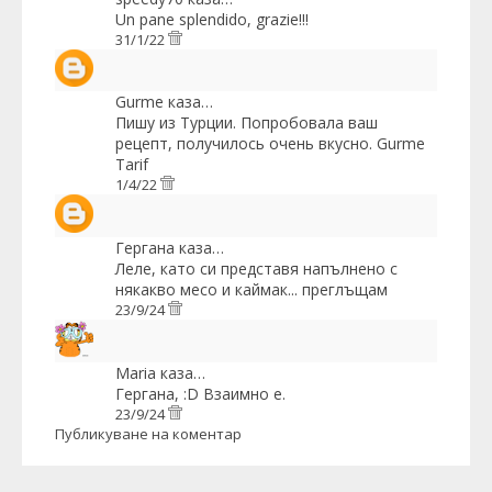
Un pane splendido, grazie!!!
31/1/22
Gurme
каза…
Пишу из Турции. Попробовала ваш
рецепт, получилось очень вкусно.
Gurme
Tarif
1/4/22
Гергана
каза…
Леле, като си представя напълнено с
някакво месо и каймак... преглъщам
23/9/24
Maria
каза…
Гергана, :D Взаимно е.
23/9/24
Публикуване на коментар