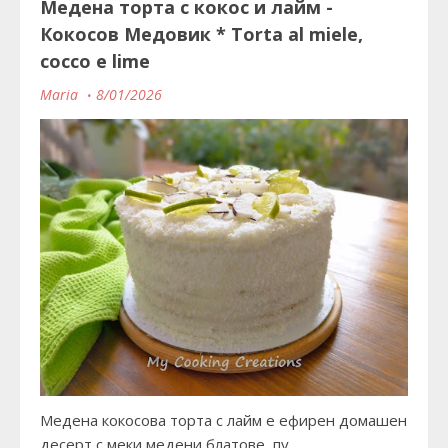
Медена торта с кокос и лайм -
Кокосов Медовик * Torta al miele,
cocco e lime
Maria
8/01/2026
Медена кокосова торта с лайм е ефирен домашен
десерт с меки медени блатове, пу…