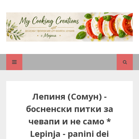
Лепиня (Сомун) -
босненски питки за
чевапи и не само *
Lepinja - panini dei