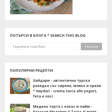
ПОТЪРСИ В БЛОГА * SEARCH THIS BLOG
ПОПУЛЯРНИ РЕЦЕПТИ
Хайдари - автентична турска
разядка със сирене, мляко и орехи
* Haydari - crema turca allo yogurt,
feta e noci
Медена торта с кокос и лайм -
Кокосов Медовик * Torta al miele,