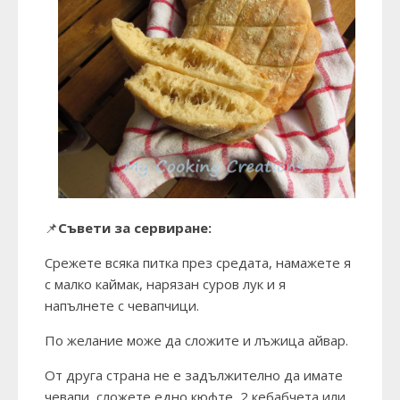
📌
Съвети за сервиране:
Срежете всяка питка през средата, намажете я
с малко каймак, нарязан суров лук и я
напълнете с чевапчици.
По желание може да сложите и лъжица айвар.
От друга страна не е задължително да имате
чевапи, сложете едно кюфте, 2 кебабчета или