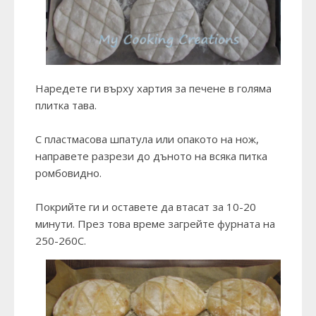
Наредете ги върху хартия за печене в голяма
плитка тава.
С пластмасова шпатула или опакото на нож,
направете разрези до дъното на всяка питка
ромбовидно.
Покрийте ги и оставете да втасат за 10-20
минути. През това време загрейте фурната на
250-260С.