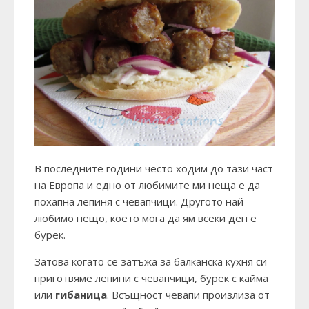
В последните години често ходим до тази част
на Европа и едно от любимите ми неща е да
похапна лепиня с чевапчици. Другото най-
любимо нещо, което мога да ям всеки ден е
бурек.
Затова когато се затъжа за балканска кухня си
приготвяме лепини с чевапчици,
бурек с кайма
или
гибаница
. Всъщност чевапи произлиза от