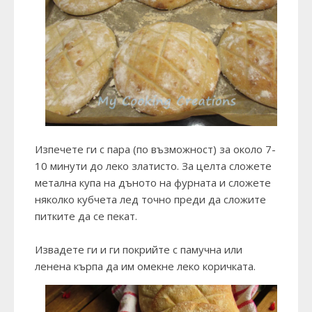
Изпечете ги с пара (по възможност) за около 7-
10 минути до леко златисто. За целта сложете
метална купа на дъното на фурната и сложете
няколко кубчета лед точно преди да сложите
питките да се пекат.
Извадете ги и ги покрийте с памучна или
ленена кърпа да им омекне леко коричката.