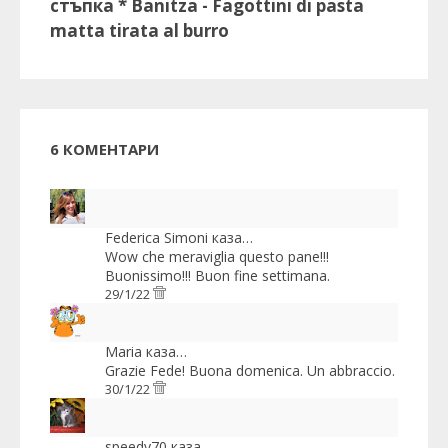
стъпка * Banitza - Fagottini di pasta
matta tirata al burro
6 КОМЕНТАРИ
Federica Simoni
каза…
Wow che meraviglia questo pane!!!
Buonissimo!!! Buon fine settimana.
29/1/22
Maria
каза…
Grazie Fede! Buona domenica. Un abbraccio.
30/1/22
speedy70
каза…