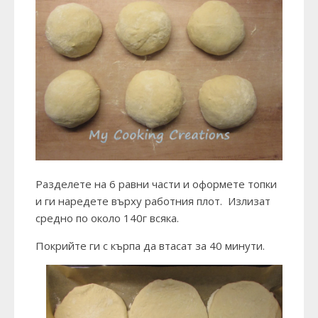
Разделете на 6 равни части и оформете топки
и ги наредете върху работния плот. Излизат
средно по около 140г всяка.
Покрийте ги с кърпа да втасат за 40 минути.