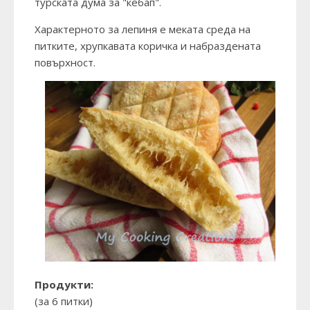
турската дума за "кебап".
Характерното за лепиня е меката среда на
питките, хрупкавата коричка и набраздената
повърхност.
Продукти:
(за 6 питки)