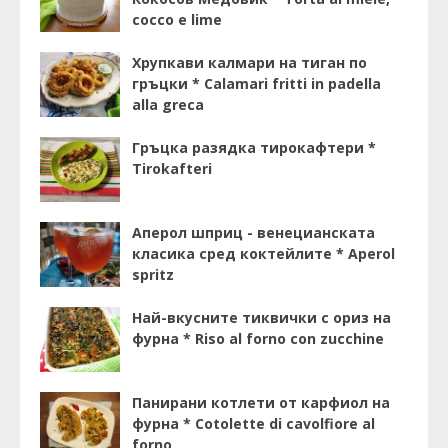
cocco e lime
Хрупкави калмари на тиган по
гръцки * Calamari fritti in padella
alla greca
Гръцка разядка тирокафтери *
Tirokafteri
Аперол шприц - венецианската
класика сред коктейлите * Aperol
spritz
Най-вкусните тиквички с ориз на
фурна * Riso al forno con zucchine
Панирани котлети от карфиол на
фурна * Cotolette di cavolfiore al
forno