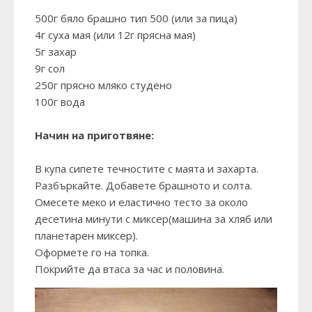
500г бяло брашно тип 500 (или за пица)
4г суха мая (или 12г прясна мая)
5г захар
9г сол
250г прясно мляко студено
100г вода
Начин на приготвяне:
В купа сипете течностите с маята и захарта.
Разбъркайте. Добавете брашното и солта.
Омесете меко и еластично тесто за около
десетина минути с миксер(машина за хляб или
планетарен миксер).
Оформете го на топка.
Покрийте да втаса за час и половина.