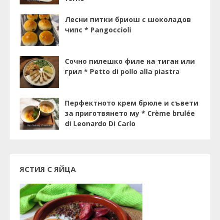
Лесни питки бриош с шоколадов
чипс * Pangoccioli
Сочно пилешко филе на тиган или
грил * Petto di pollo alla piastra
Перфектното крем брюле и съвети
за приготвянето му * Crème brulée
di Leonardo Di Carlo
ЯСТИЯ С ЯЙЦА