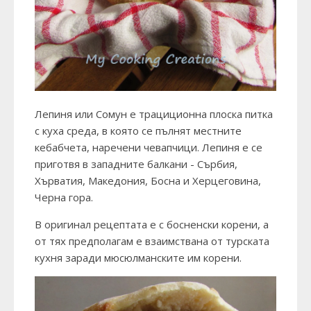
Лепиня или Сомун е трациционна плоска питка
с куха среда, в която се пълнят местните
кебабчета, наречени чевапчици. Лепиня е се
приготвя в западните балкани - Сърбия,
Хърватия, Македония, Босна и Херцеговина,
Черна гора.
В оригинал рецептата е с босненски корени, а
от тях предполагам е взаимствана от турската
кухня заради мюсюлманските им корени.