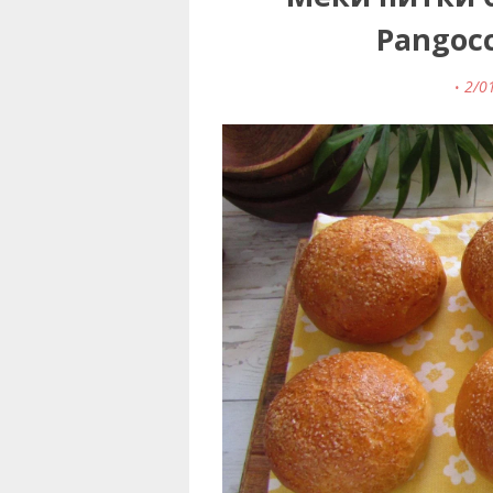
Pangocci
2/0