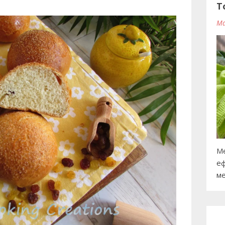
T
Ma
Ме
еф
ме