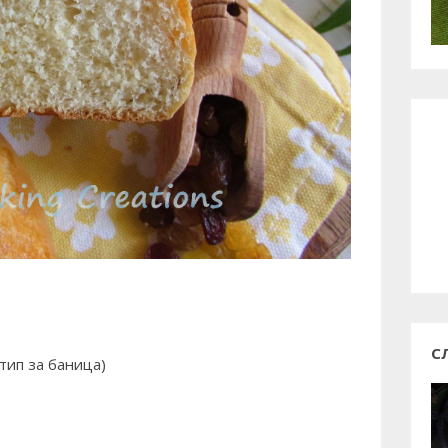
С
тип за баница)