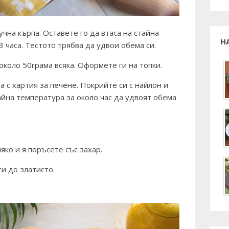
чна кърпа. Оставете го да втаса на стайна
Н
3 часа. Тестото трябва да удвои обема си.
около 50грама всяка. Оформете ги на топки.
а с хартия за печене. Покрийте си с найлон и
айна температура за около час да удвоят обема
яко и я поръсете със захар.
и до златисто.