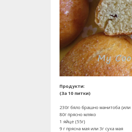
Продукти:
(За 10 питки)
230г бяло брашно манитоба (или 
80г прясно мляко
1 яйце (55г)
9 г прясна мая или 3г суха мая