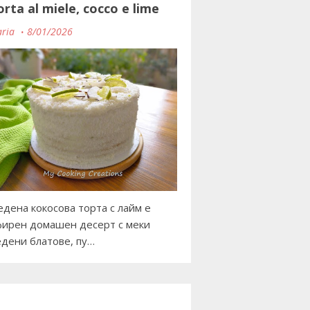
orta al miele, cocco e lime
ria
8/01/2026
дена кокосова торта с лайм е
ирен домашен десерт с меки
дени блатове, пу…