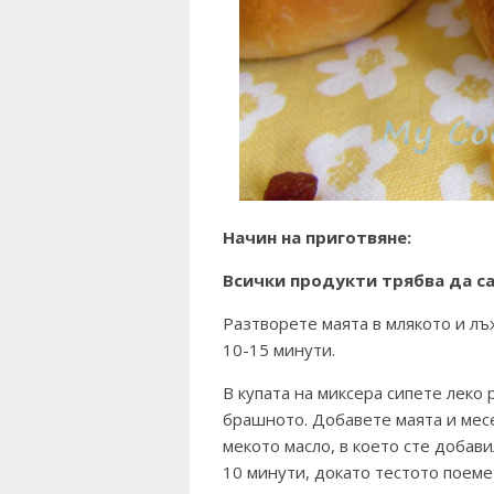
Начин на приготвяне:
Всички продукти трябва да са
Разтворете маята в млякото и лъж
10-15 минути.
В купата на миксера сипете леко 
брашното. Добавете маята и мес
мекото масло, в което сте добав
10 минути, докато тестото поеме 