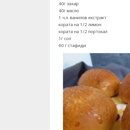
40г захар
40г масло
1 ч.л. ванилов екстракт
кората на 1/2 лимон
кората на 1/2 портокал
1г сол
60 г стафиди