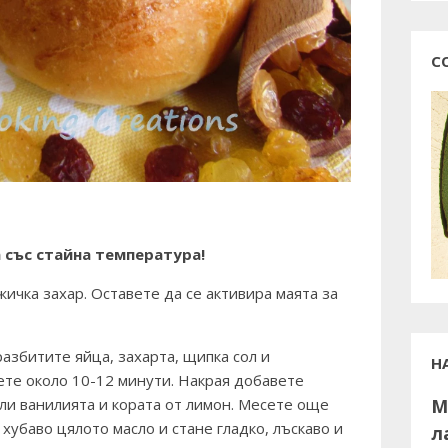
С
 със стайна температура!
ичка захар. Оставете да се активира маята за
разбитите яйца, захарта, щипка сол и
Н
ете около 10-12 минути. Накрая добавете
М
или ванилията и кората от лимон. Месете още
хубаво цялото масло и стане гладко, лъскаво и
л