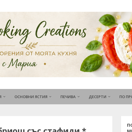
Я
ОСНОВНИ ЯСТИЯ
ПЕЧИВА
ДЕСЕРТИ
ПО П
П
бриош със стафиди *
М