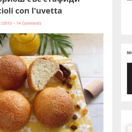
oli con l'uvetta
1/2010
14 Comments
М