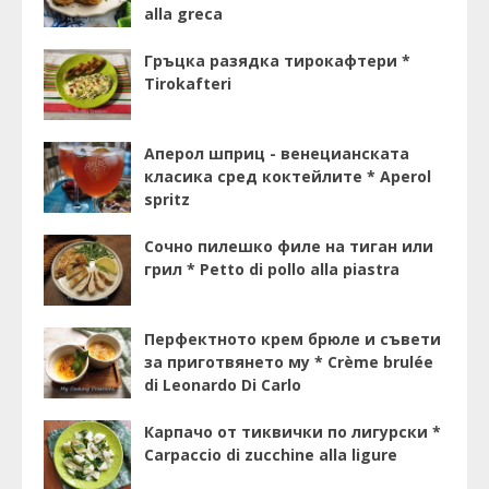
alla greca
Гръцка разядка тирокафтери *
Tirokafteri
Аперол шприц - венецианската
класика сред коктейлите * Aperol
spritz
Сочно пилешко филе на тиган или
грил * Petto di pollo alla piastra
Перфектното крем брюле и съвети
за приготвянето му * Crème brulée
di Leonardo Di Carlo
Карпачо от тиквички по лигурски *
Carpaccio di zucchine alla ligure