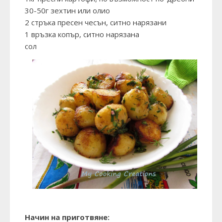
30-50г зехтин или олио
2 стръка пресен чесън, ситно нарязани
1 връзка копър, ситно нарязана
сол
Начин на приготвяне: