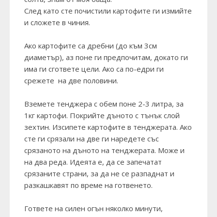
След като сте почистили картофите ги измийте
и сложете в чиния.
Ако картофите са дребни (до към 3см
диаметър), аз поне ги предпочитам, докато ги
има ги сгответе цели. Ако са по-едри ги
срежете на две половини.
Вземете тенджера с обем поне 2-3 литра, за
1кг картофи. Покрийте дъното с тънък слой
зехтин. Изсипете картофите в тенджерата. Ако
сте ги срязали на две ги наредете със
срязаното на дъното на тенджерата. Може и
на два реда. Идеята е, да се запечатат
срязаните страни, за да не се разпаднат и
разкашкавят по време на готвенето.
Гответе на силен огън няколко минути,