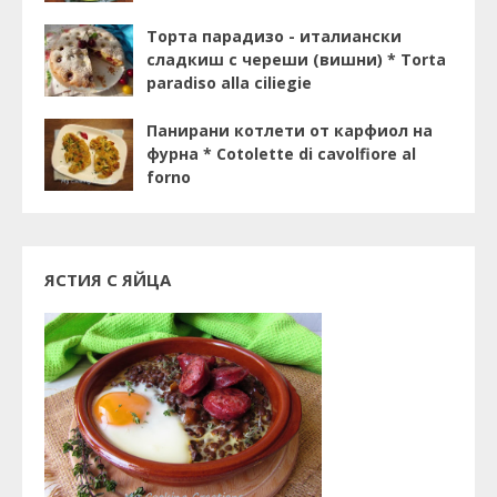
Торта парадизо - италиански
сладкиш с череши (вишни) * Torta
paradiso alla ciliegie
Панирани котлети от карфиол на
фурна * Cotolette di cavolfiore al
forno
ЯСТИЯ С ЯЙЦА