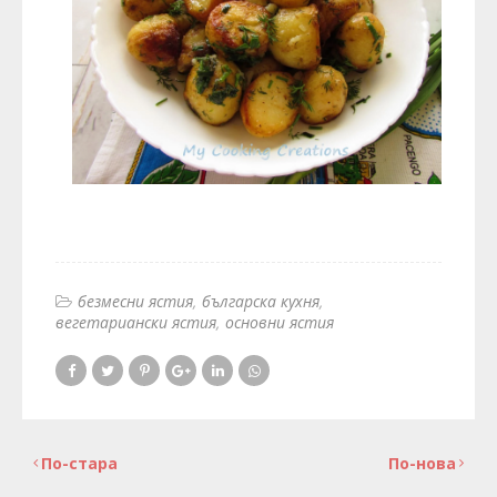
безмесни ястия
българска кухня
вегетариански ястия
основни ястия
По-стара
По-нова