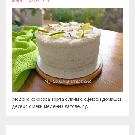
Maria
8/01/2026
Медена кокосова торта с лайм е ефирен домашен
десерт с меки медени блатове, пу…