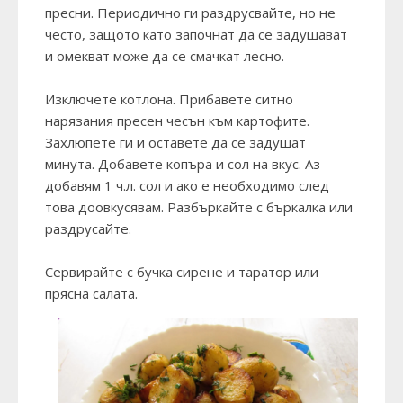
пресни. Периодично ги раздрусвайте, но не
често, защото като започнат да се задушават
и омекват може да се смачкат лесно.
Изключете котлона. Прибавете ситно
нарязания пресен чесън към картофите.
Захлюпете ги и оставете да се задушат
минута. Добавете копъра и сол на вкус. Аз
добавям 1 ч.л. сол и ако е необходимо след
това доовкусявам. Разбъркайте с бъркалка или
раздрусайте.
Сервирайте с бучка сирене и таратор или
прясна салата.