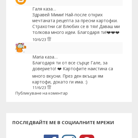
Галя
каза…
Здравей Мими! Най-после открих
мечтаната рецепта за пресни картофки.
Страхотни са! Влюбих се в тях! Даваш ми
толкова много идеи. Благодаря ти!❤️❤️❤️
10/6/23
Maria
каза…
Благодаря ти от все сърце Гале, за
доверието! ❤️ Картофите наистина са
много вкусни. През ден вкъщи ям
картофи, докато ги има. :)
11/6/23
Публикуване на коментар
ПОСЛЕДВАЙТЕ МЕ В СОЦИАЛНИТЕ МРЕЖИ