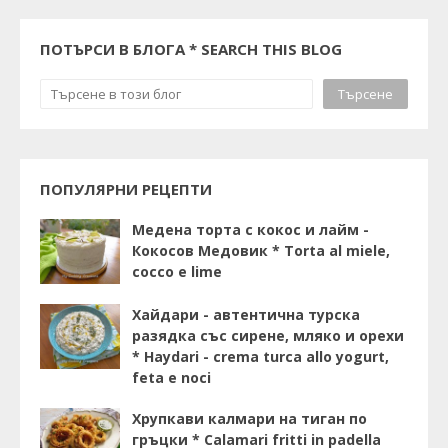
ПОТЪРСИ В БЛОГА * SEARCH THIS BLOG
ПОПУЛЯРНИ РЕЦЕПТИ
Медена торта с кокос и лайм -
Кокосов Медовик * Torta al miele,
cocco e lime
Хайдари - автентична турска
разядка със сирене, мляко и орехи
* Haydari - crema turca allo yogurt,
feta e noci
Хрупкави калмари на тиган по
гръцки * Calamari fritti in padella