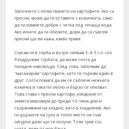
Започнете с почистването на картофите. Ако са
пресни, може да ги оставите с кожичката, само
да ги измиете добре с четка под течаща вода.
Ако искате да ги обелите, дори да са съвсем
пресни ще ви кажа, какво правя.
Слагам ги в торба и вътре сипвам 3-4-5 с.л. сол.
Раздрусвам торбата, да може солта да
попадне навсякъде. След това, започвам да
"масажирам" картофите, като ги търкам един в
друг. Солта помага да им се съблече нежната
кожичка и така по-лесно и бързо се обелват.
Това става с пресни картофи, изкарани от
земята максимум до преди 10-тина дни и
съхранявани на хладно, като в хладилник. Ако
ги държите на сухо и топло място не съм
сигурна дали ще се получи. Този трик със
солта, знам от моя баща.