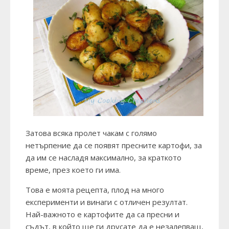
Затова всяка пролет чакам с голямо
нетърпение да се появят пресните картофи, за
да им се насладя максимално, за краткото
време, през което ги има.
Това е моята рецепта, плод на много
експерименти и винаги с отличен резултат.
Най-важното е картофите да са пресни и
съдът, в който ще ги друсате да е незалепващ,