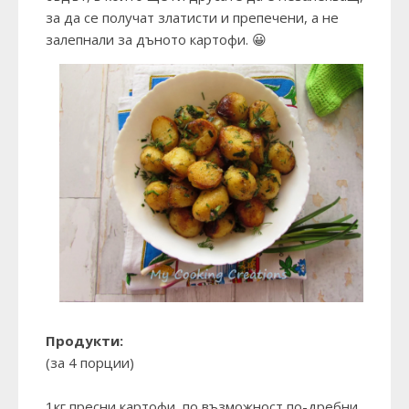
за да се получат златисти и препечени, а не
залепнали за дъното картофи. 😀
Продукти:
(за 4 порции)
1кг пресни картофи, по възможност по-дребни