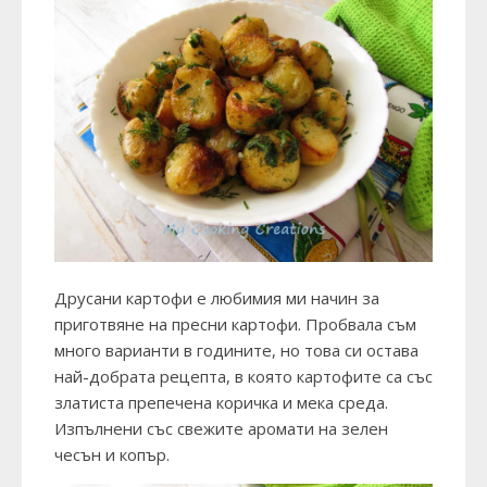
Друсани картофи е любимия ми начин за
приготвяне на пресни картофи. Пробвала съм
много варианти в годините, но това си остава
най-добрата рецепта, в която картофите са със
златиста препечена коричка и мека среда.
Изпълнени със свежите аромати на зелен
чесън и копър.