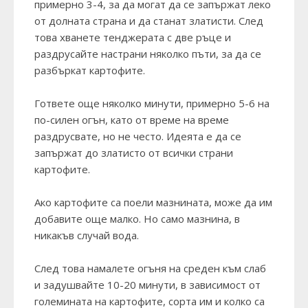
примерно 3-4, за да могат да се запържат леко
от долната страна и да станат златисти. След
това хванете тенджерата с две ръце и
раздрусайте настрани няколко пъти, за да се
разбъркат картофите.
Гответе още няколко минути, примерно 5-6 на
по-силен огън, като от време на време
раздрусвате, но не често. Идеята е да се
запържат до златисто от всички страни
картофите.
Ако картофите са поели мазнината, може да им
добавите още малко. Но само мазнина, в
никакъв случай вода.
След това намалете огъня на среден към слаб
и задушвайте 10-20 минути, в зависимост от
големината на картофите, сорта им и колко са