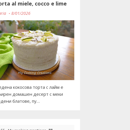
orta al miele, cocco e lime
ria
8/01/2026
дена кокосова торта с лайм е
ирен домашен десерт с меки
дени блатове, пу…