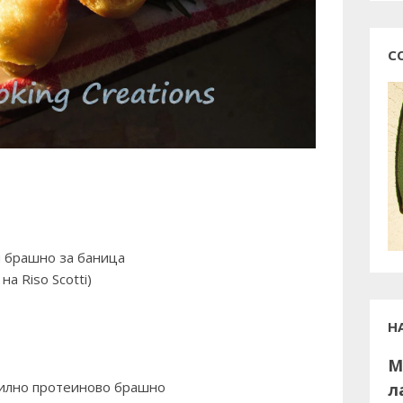
С
и брашно за баница
м на
Riso Scotti
)
Н
М
 силно протеиново брашно
л