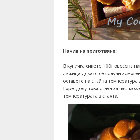
Начин на приготвяне:
В купичка сипете 100г овесена на
лъжица докато се получи хомоген
оставете на стайна температура 
Горе-долу това става за час, мож
температурата в стаята.