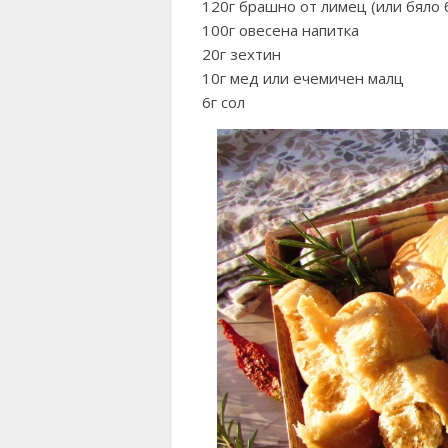
120г брашно от лимец (или бяло 
100г овесена напитка
20г зехтин
10г мед или ечемичен малц
6г сол