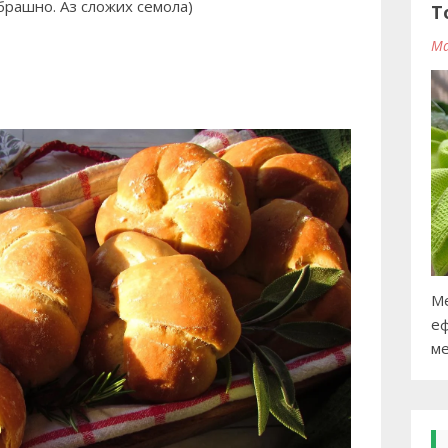
брашно. Аз сложих семола)
T
Ma
Ме
еф
ме