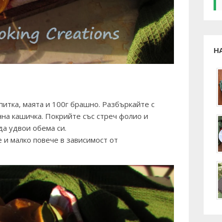
Н
питка, маята и 100г брашно. Разбъркайте с
на кашичка. Покрийте със стреч фолио и
да удвои обема си.
е и малко повече в зависимост от