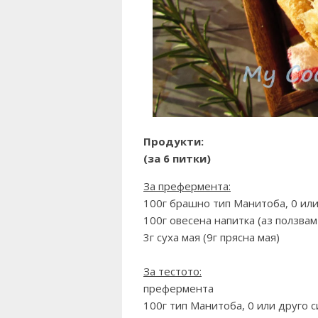
Продукти:
(за 6 питки)
За префермента:
100г брашно тип Манитоба, 0 ил
100г овесена напитка (аз ползва
3г суха мая (9г прясна мая)
За тестото:
префермента
100г тип Манитоба, 0 или друго