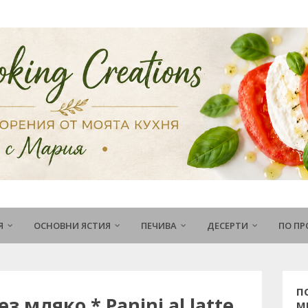
Я
ОСНОВНИ ЯСТИЯ
ПЕЧИВА
ДЕСЕРТИ
ПО П
П
 мляко * Panini al latte
М