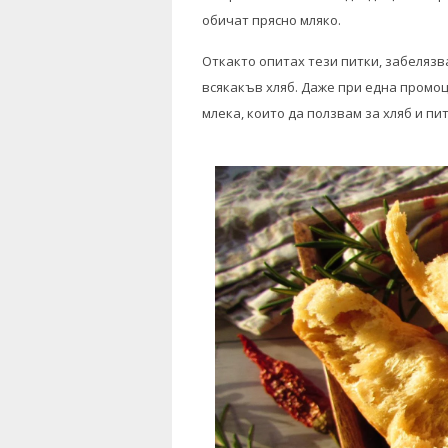
обичат прясно мляко.
Откакто опитах тези питки, забелязв
всякакъв хляб. Даже при една промоц
млека, които да ползвам за хляб и пи