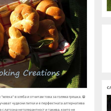
С
"млека" в хляба и отчитам това за голяма грешка. 😀
олучават чудесни питки и е перфектната алтернатива
а с латозна нетолерантност и такива, които не