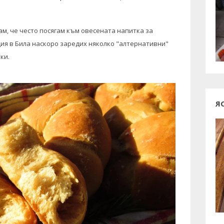
ам, че често посягам към овесената напитка за
ия в Била наскоро заредих няколко "алтернативни"
тки.
Я