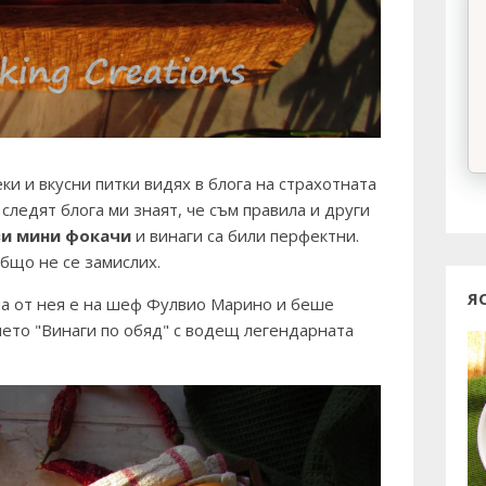
ки и вкусни питки видях в блога на страхотната
следят блога ми знаят, че съм правила и други
ви мини фокачи
и винаги са били перфектни.
общо не се замислих.
Я
а от нея е на шеф Фулвио Марино и беше
нето "Винаги по обяд" с водещ легендарната