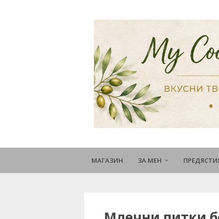
МАГАЗИН
ЗА МЕН
ПРЕДЯСТИ
Млечни питки без