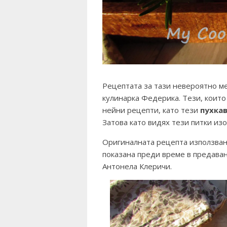
Рецептата за тази невероятно ме
кулинарка Федерика. Тези, които 
нейни рецепти, като тези
пухка
Затова като видях тези питки из
Оригиналната рецепта използван
показана преди време в предава
Антонела Клеричи.