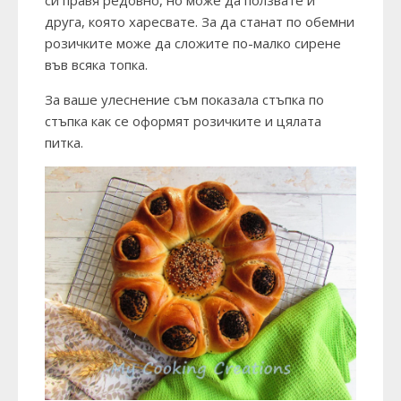
си правя редовно, но може да ползвате и
друга, която харесвате. За да станат по обемни
розичките може да сложите по-малко сирене
във всяка топка.
За ваше улеснение съм показала стъпка по
стъпка как се оформят розичките и цялата
питка.