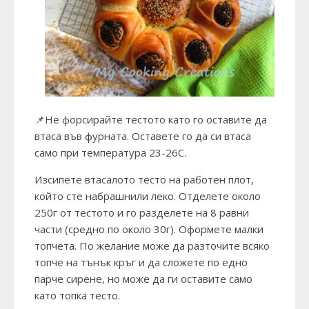
📌Не форсирайте тестото като го оставите да
втаса във фурната. Оставете го да си втаса
само при температура 23-26С.
Изсипете втасалото тесто на работен плот,
който сте набрашнили леко. Отделете около
250г от тестото и го разделете на 8 равни
части (средно по около 30г). Оформете малки
топчета. По желание може да разточите всяко
топче на тънък кръг и да сложете по едно
парче сирене, но може да ги оставите само
като топка тесто.