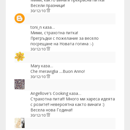
Весели празници!
30/12/10
toni_n
каза…
Мими, страхотна питка!
Прегръдки с пожелание за весело
посрещане на Новата гогина :-)
30/12/10
Mary
каза…
Che meraviglia ....Buon Anno!
30/12/10
Angellove's Cooking
каза…
Страхотна пита!!! Много ми хареса идеята
с розите!! невероятна както винаги :)
Весела нова Година!!
30/12/10