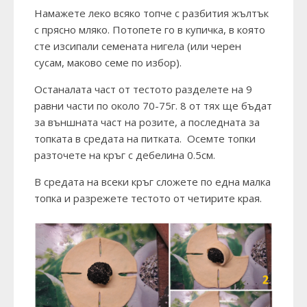
Намажете леко всяко топче с разбития жълтък
с прясно мляко. Потопете го в купичка, в която
сте изсипали семената нигела (или черен
сусам, маково семе по избор).
Останалата част от тестото разделете на 9
равни части по около 70-75г. 8 от тях ще бъдат
за външната част на розите, а последната за
топката в средата на питката. Осемте топки
разточете на кръг с дебелина 0.5см.
В средата на всеки кръг сложете по една малка
топка и разрежете тестото от четирите края.