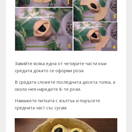
Завийте всяка една от четирите части към
средата докато се оформи роза.
В средата сложете последната десета топка, а
около нея наредете 8-те рози.
Намажете питката с жълтък и поръсете
средната част със сусам.