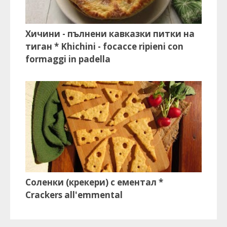
Хичини - пълнени кавказки питки на
тиган * Khichini - focacce ripieni con
formaggi in padella
Соленки (крекери) с ементал *
Crackers all'emmental