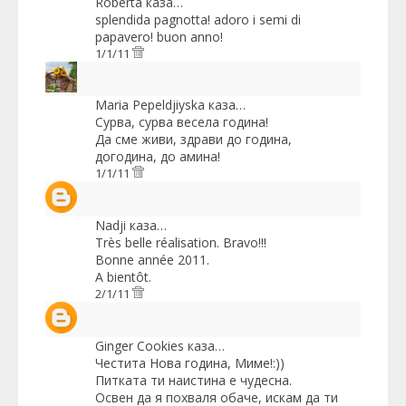
Roberta
каза…
splendida pagnotta! adoro i semi di
papavero! buon anno!
1/1/11
Maria Pepeldjiyska
каза…
Сурва, сурва весела година!
Да сме живи, здрави до година,
догодина, до амина!
1/1/11
Nadji
каза…
Très belle réalisation. Bravo!!!
Bonne année 2011.
A bientôt.
2/1/11
Ginger Cookies
каза…
Честита Нова година, Миме!:))
Питката ти наистина е чудесна.
Освен да я похваля обаче, искам да ти