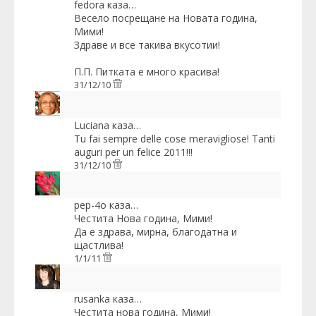
fedora
каза…
Весело посрещане на Новата година,
Мими!
Здраве и все такива вкусотии!
П.П. Питката е много красива!
31/12/10
Luciana
каза…
Tu fai sempre delle cose meravigliose! Tanti
auguri per un felice 2011!!!
31/12/10
pep-4o
каза…
Честита Нова година, Мими!
Да е здрава, мирна, благодатна и
щастлива!
1/1/11
rusanka
каза…
Честита нова година, Мими!