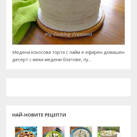
Медена кокосова торта с лайм е ефирен домашен
десерт с меки медени блатове, пу…
НАЙ-НОВИТЕ РЕЦЕПТИ