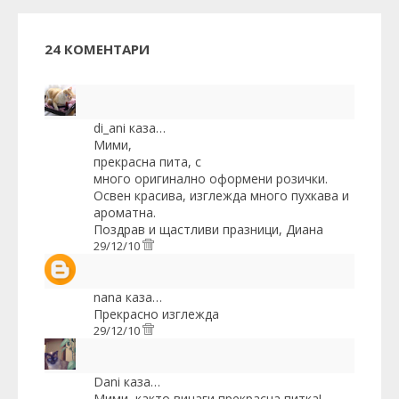
24 КОМЕНТАРИ
di_ani
каза…
Мими,
прекрасна пита, с
много оригинално оформени розички.
Освен красива, изглежда много пухкава и
ароматна.
Поздрав и щастливи празници, Диана
29/12/10
nana
каза…
Прекрасно изглежда
29/12/10
Dani
каза…
Мими, както винаги прекрасна питка!