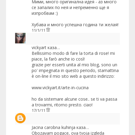
Мими, много оригинална идея - аз много
се запалих по нея и непременно ще я
изпробвам :)
Хубава и много успешна година ти желая!
11/1/11
vickyart
каза…
Bellissimo modo di fare la torta di rose! mi
piace, la farò anche io così!
grazie per esserti unita al mio blog, sono un
po' impegnata in questo periodo, stamattina
è on-line il mio sito web a questo indirizzo:
www.vickyart.it/arte-in-cucina
ho da sistemare alcune cose.. se ti va passa
a trovarmi, ritorno presto. ciao!
17/1/11
Jacina carobna kuhinja
каза…
Obozavam pogace, ova tvoja izgleda