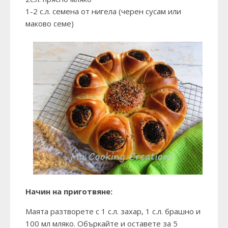
1-2 с.л. семена от нигела (черен сусам или
маково семе)
Начин на приготвяне:
Маята разтворете с 1 с.л. захар, 1 с.л. брашно и
100 мл мляко. Объркайте и оставете за 5