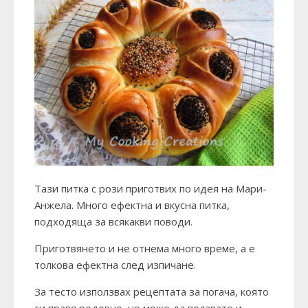
Тази питка с рози приготвих по идея на
Мари-
Анжела
. Много ефектна и вкусна питка,
подходяща за всякакви поводи.
Приготвянето и не отнема много време, а е
толкова ефектна след изпичане.
За тесто използвах рецептата за
погача
, която