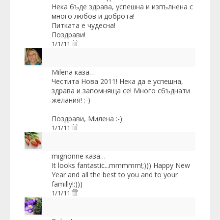
Нека бъде здрава, успешна и изпълнена с
много любов и доброта!
Питката е чудесна!
Поздрави!
1/1/11
Milena
каза…
Честита Нова 2011! Нека да е успешна,
здрава и запомняща се! Много сбъднати
желания! :-)
Поздрави, Милена :-)
1/1/11
mignonne
каза…
It looks fantastic...mmmmm!;))) Happy New
Year and all the best to you and to your
familly!;)))
1/1/11