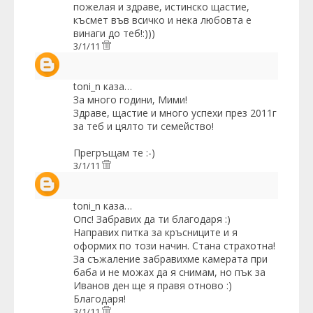
пожелая и здраве, истинско щастие,
късмет във всичко и нека любовта е
винаги до теб!:)))
3/1/11
toni_n
каза…
За много години, Мими!
Здраве, щастие и много успехи през 2011г
за теб и цялто ти семейство!
Прегръщам те :-)
3/1/11
toni_n
каза…
Опс! Забравих да ти благодаря :)
Направих питка за кръсниците и я
оформих по този начин. Стана страхотна!
За съжаление забравихме камерата при
баба и не можах да я снимам, но пък за
Иванов ден ще я правя отново :)
Благодаря!
3/1/11