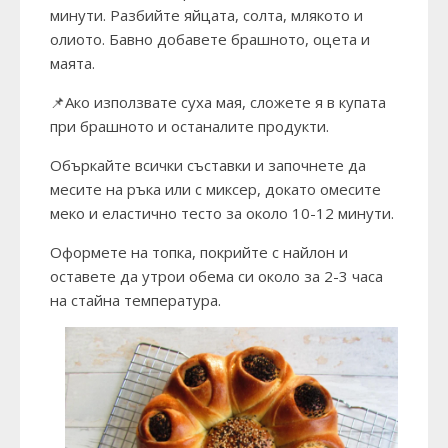
минути. Разбийте яйцата, солта, млякото и
олиото. Бавно добавете брашното, оцета и
маята.
📌Ако използвате суха мая, сложете я в купата
при брашното и останалите продукти.
Объркайте всички съставки и започнете да
месите на ръка или с миксер, докато омесите
меко и еластично тесто за около 10-12 минути.
Оформете на топка, покрийте с найлон и
оставете да утрои обема си около за 2-3 часа
на стайна температура.