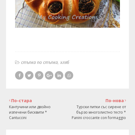
стъпка по стъпка
хляб
По-стара
По-нова
Кантучини или двойно
Турски питки със сирене от
изпечени бисквити *
бързо многолистно тесто *
Cantuccini
Panini croccante con formaggio