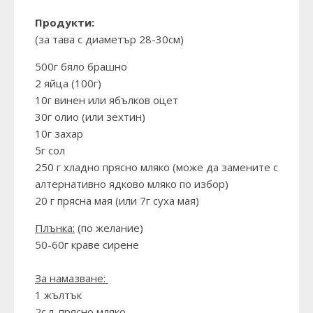
Продукти:
(за тава с диаметър 28-30см)
500г бяло брашно
2 яйца (100г)
10г винен или ябълков оцет
30г олио (или зехтин)
10г захар
5г сол
250 г хладно прясно мляко (може да замените с
алтернативно ядково мляко по избор)
20 г прясна мая (или 7г суха мая)
Плънка:
(по желание)
50-60г краве сирене
За намазване:
1 жълтък
2с.л. прясно мляко