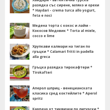
разядка със сирене, мляко и орехи
* Haydari - crema turca allo yogurt,
feta e noci
Медена торта с кокос и лайм -
Кокосов Медовик * Torta al miele,
cocco e lime
Хрупкави калмари на тиган по
гръцки * Calamari fritti in padella
alla greca
Гръцка разядка тирокафтери *
Tirokafteri
Аперол шприц - венецианската
класика сред коктейлите * Aperol
spritz
Карпачо от тиквички по лигурски *