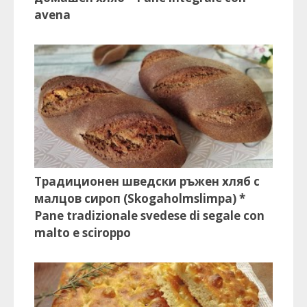
avena
Традиционен шведски ръжен хляб с
малцов сироп (Skogaholmslimpa) *
Pane tradizionale svedese di segale con
malto e sciroppo