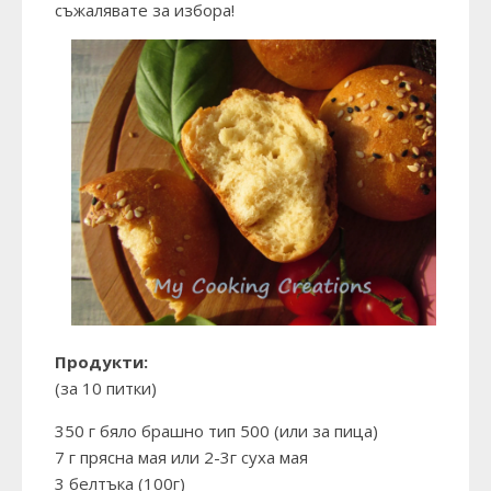
съжалявате за избора!
Продукти:
(за 10 питки)
350 г бяло брашно тип 500 (или за пица)
7 г прясна мая или 2-3г суха мая
3 белтъка (100г)