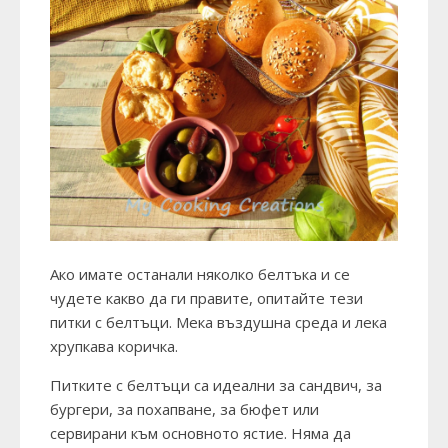
Ако имате останали няколко белтъка и се
чудете какво да ги правите, опитайте тези
питки с белтъци. Мека въздушна среда и лека
хрупкава коричка.
Питките с белтъци са идеални за сандвич, за
бургери, за похапване, за бюфет или
сервирани към основното ястие. Няма да