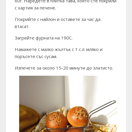
60г. Наредете в плитка тава, която сте покрили
с хартия за печене.
Покрийте с найлон и оставете за час да
втасат.
Загрейте фурната на 190С.
Намажете с малко жълтък с 1 с.л. мляко и
поръсете със сусам.
Изпечете за около 15-20 минути до златисто.