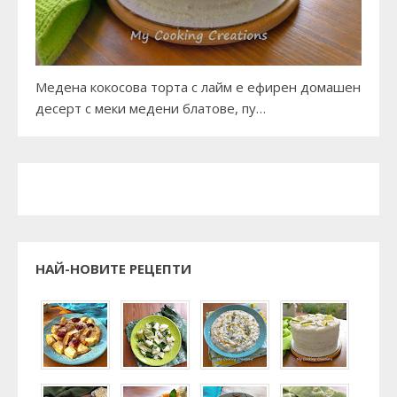
Медена кокосова торта с лайм е ефирен домашен
десерт с меки медени блатове, пу…
НАЙ-НОВИТЕ РЕЦЕПТИ