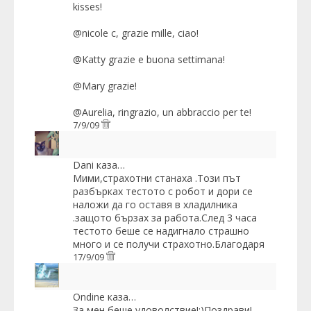
kisses!
@nicole c, grazie mille, ciao!
@Katty grazie e buona settimana!
@Mary grazie!
@Aurelia, ringrazio, un abbraccio per te!
7/9/09
Dani
каза…
Мими,страхотни станаха .Този път
разбърках тестото с робот и дори се
наложи да го оставя в хладилника
.защото бързах за работа.След 3 часа
тестото беше се надигнало страшно
много и се получи страхотно.Благодаря
17/9/09
Ondine
каза…
За мен беше удоволствие!;)Поздрави!