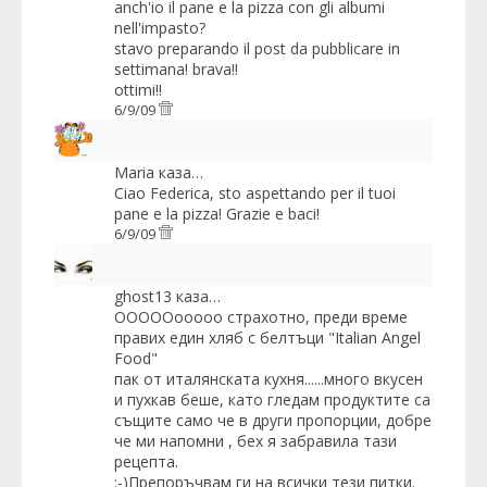
anch'io il pane e la pizza con gli albumi
nell'impasto?
stavo preparando il post da pubblicare in
settimana! brava!!
ottimi!!
6/9/09
Maria
каза…
Ciao Federica, sto aspettando per il tuoi
pane e la pizza! Grazie e baci!
6/9/09
ghost13
каза…
ОООООооооо страхотно, преди време
правих един хляб с белтъци "Italian Angel
Food"
пак от италянската кухня......много вкусен
и пухкав беше, като гледам продуктите са
същите само че в други пропорции, добре
че ми напомни , бех я забравила тази
рецепта.
:-)Препоръчвам ги на всички тези питки.