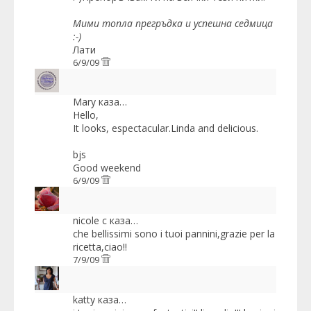
Мими топла прегръдка и успешна седмица
:-)
Лати
6/9/09
Mary
каза…
Hello,
It looks, espectacular.Linda and delicious.
bjs
Good weekend
6/9/09
nicole c
каза…
che bellissimi sono i tuoi pannini,grazie per la
ricetta,ciao!!
7/9/09
katty
каза…