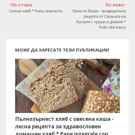
По-стара
По-нова
Селски хляб * Pane casereccio
Пиле по баски - традиционна
рецепта от Страната на
баските с чушки и домати *
Pollo alla basca
МОЖЕ ДА ХАРЕСАТЕ ТЕЗИ ПУБЛИКАЦИИ
Пълнозърнест хляб с овесена каша -
лесна рецепта за здравословен
домашен хляб * Pane integrale con