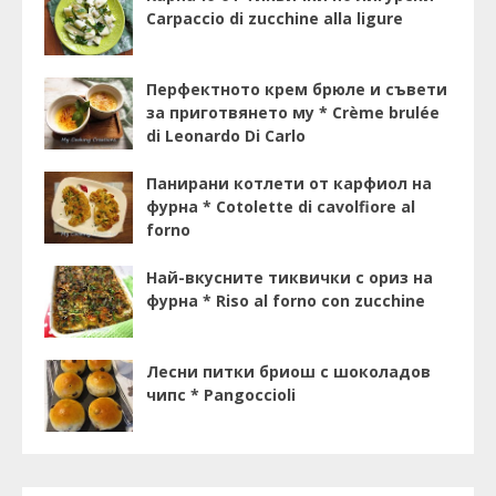
Carpaccio di zucchine alla ligure
Перфектното крем брюле и съвети
за приготвянето му * Crème brulée
di Leonardo Di Carlo
Панирани котлети от карфиол на
фурна * Cotolette di cavolfiore al
forno
Най-вкусните тиквички с ориз на
фурна * Riso al forno con zucchine
Лесни питки бриош с шоколадов
чипс * Pangoccioli