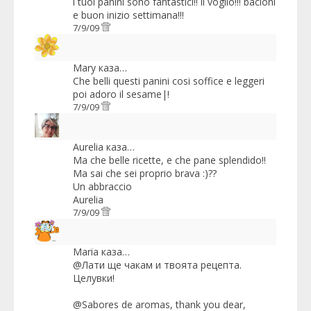
i tuoi panini sono fantastici!! li voglio!!! bacioni
e buon inizio settimana!!!
7/9/09
Mary
каза…
Che belli questi panini cosi soffice e leggeri
poi adoro il sesame|!
7/9/09
Aurelia
каза…
Ma che belle ricette, e che pane splendido!!
Ma sai che sei proprio brava :)??
Un abbraccio
Aurelia
7/9/09
Maria
каза…
@Лати ще чакам и твоята рецепта.
Целувки!
@Sabores de aromas, thank you dear,