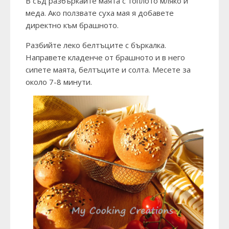
В съд разбъркайте маята с топлото мляко и
меда. Ако ползвате суха мая я добавете
директно към брашното.
Разбийте леко белтъците с бъркалка.
Направете кладенче от брашното и в него
сипете маята, белтъците и солта. Месете за
около 7-8 минути.