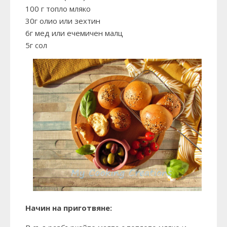
100 г топло мляко
30г олио или зехтин
6г мед или ечемичен малц
5г сол
Начин на приготвяне: