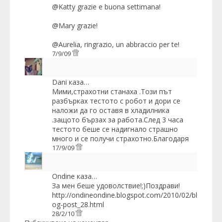
@Katty grazie e buona settimana!
@Mary grazie!
@Aurelia, ringrazio, un abbraccio per te!
7/9/09
Dani
каза…
Мими,страхотни станаха .Този път
разбърках тестото с робот и дори се
наложи да го оставя в хладилника
.защото бързах за работа.След 3 часа
тестото беше се надигнало страшно
много и се получи страхотно.Благодаря
17/9/09
Ondine
каза…
За мен беше удоволствие!;)Поздрави!
http://ondineondine.blogspot.com/2010/02/bl
og-post_28.html
28/2/10