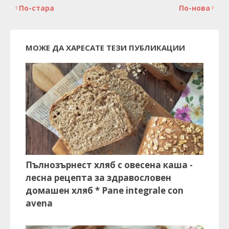
По-стара
По-нова
МОЖЕ ДА ХАРЕСАТЕ ТЕЗИ ПУБЛИКАЦИИ
Пълнозърнест хляб с овесена каша -
лесна рецепта за здравословен
домашен хляб * Pane integrale con
avena