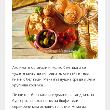
Ако имате останали няколко белтъка и се
чудете какво да ги правите, опитайте тези
питки с белтъци. Мека въздушна среда и лека
хрупкава коричка.
Питките с белтъци са идеални за сандвич, за
бургери, за похапване, за бюфет или
сервирани към основното ястие. Няма да