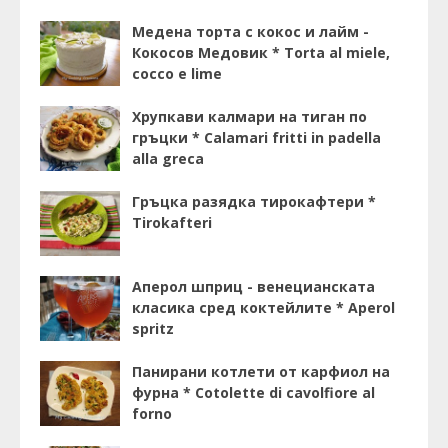
Медена торта с кокос и лайм -
Кокосов Медовик * Torta al miele,
cocco e lime
Хрупкави калмари на тиган по
гръцки * Calamari fritti in padella
alla greca
Гръцка разядка тирокафтери *
Tirokafteri
Аперол шприц - венецианската
класика сред коктейлите * Aperol
spritz
Панирани котлети от карфиол на
фурна * Cotolette di cavolfiore al
forno