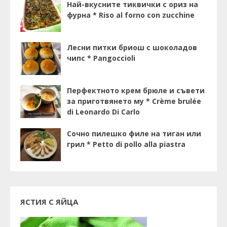
Най-вкусните тиквички с ориз на
фурна * Riso al forno con zucchine
Лесни питки бриош с шоколадов
чипс * Pangoccioli
Перфектното крем брюле и съвети
за приготвянето му * Crème brulée
di Leonardo Di Carlo
Сочно пилешко филе на тиган или
грил * Petto di pollo alla piastra
ЯСТИЯ С ЯЙЦА