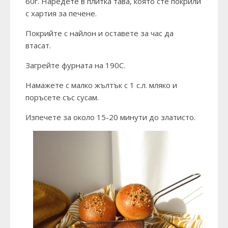
60г. Наредете в плитка тава, която сте покрили
с хартия за печене.
Покрийте с найлон и оставете за час да
втасат.
Загрейте фурната на 190С.
Намажете с малко жълтък с 1 с.л. мляко и
поръсете със сусам.
Изпечете за около 15-20 минути до златисто.