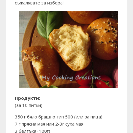
съжалявате за избора!
Продукти:
(за 10 питки)
350 г бяло брашно тип 500 (или за пица)
7 г прясна мая или 2-3г суха мая
3 белтъка (100г)