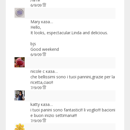
6/9/09
Mary
каза…
Hello,
It looks, espectacular.Linda and delicious.
bjs
Good weekend
6/9/09
nicole c
каза…
che bellissimi sono i tuoi pannini,grazie per la
ricetta,ciao!!
7/9/09
katty
каза…
i tuoi panini sono fantastici!! li voglio!!! bacioni
e buon inizio settimana!!!
7/9/09