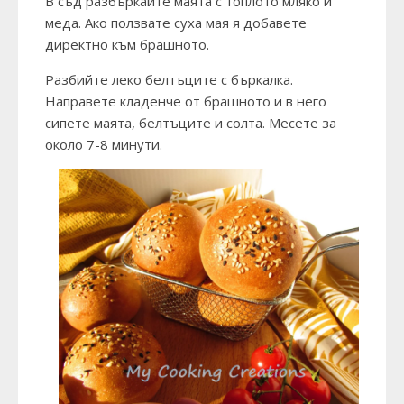
В съд разбъркайте маята с топлото мляко и
меда. Ако ползвате суха мая я добавете
директно към брашното.
Разбийте леко белтъците с бъркалка.
Направете кладенче от брашното и в него
сипете маята, белтъците и солта. Месете за
около 7-8 минути.