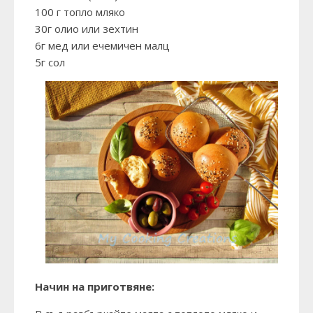
100 г топло мляко
30г олио или зехтин
6г мед или ечемичен малц
5г сол
Начин на приготвяне: