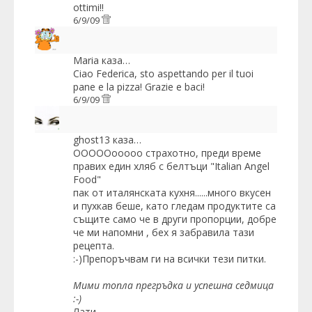
ottimi!!
6/9/09
Maria
каза…
Ciao Federica, sto aspettando per il tuoi
pane e la pizza! Grazie e baci!
6/9/09
ghost13
каза…
ОООООооооо страхотно, преди време
правих един хляб с белтъци "Italian Angel
Food"
пак от италянската кухня......много вкусен
и пухкав беше, като гледам продуктите са
същите само че в други пропорции, добре
че ми напомни , бех я забравила тази
рецепта.
:-)Препоръчвам ги на всички тези питки.
Мими топла прегръдка и успешна седмица
:-)
Лати