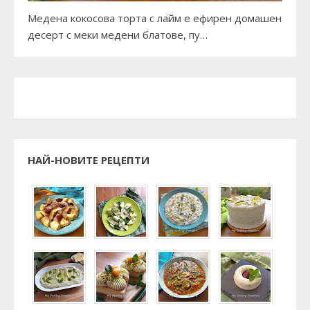
Медена кокосова торта с лайм е ефирен домашен
десерт с меки медени блатове, пу…
НАЙ-НОВИТЕ РЕЦЕПТИ