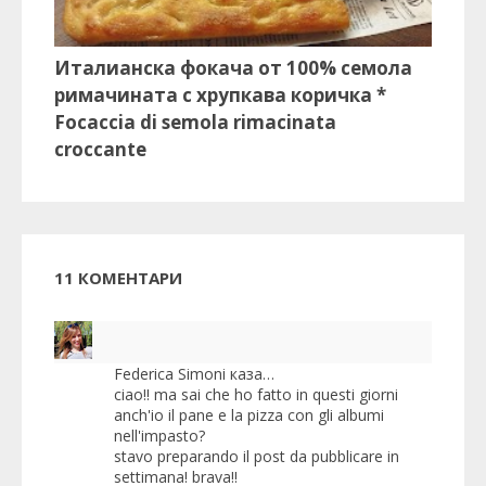
Италианска фокача от 100% семола
римачината с хрупкава коричка *
Focaccia di semola rimacinata
croccante
11 КОМЕНТАРИ
Federica Simoni
каза…
ciao!! ma sai che ho fatto in questi giorni
anch'io il pane e la pizza con gli albumi
nell'impasto?
stavo preparando il post da pubblicare in
settimana! brava!!