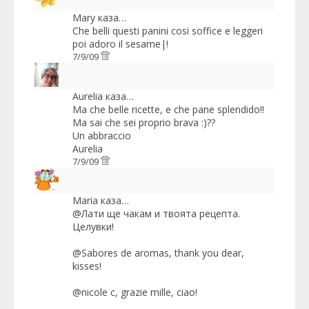
Mary
каза…
Che belli questi panini cosi soffice e leggeri
poi adoro il sesame|!
7/9/09
Aurelia
каза…
Ma che belle ricette, e che pane splendido!!
Ma sai che sei proprio brava :)??
Un abbraccio
Aurelia
7/9/09
Maria
каза…
@Лати ще чакам и твоята рецепта.
Целувки!
@Sabores de aromas, thank you dear,
kisses!
@nicole c, grazie mille, ciao!