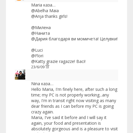
Maria
каза…
@Abelha Maia
@Anja thanks girls!
@Милена
@Нанита
@Дария благодаря ви момичета! Целувки!
@Luci
@Flori
@Katty grazie ragazze! Baci!
23/6/09
Nina
каза…
Hello Maria, I'm finely here, after such a long
time; my PC is not properly working...any
way, I'm in transit right now visiting as many
dear friends as I can before my PC is going
crazy again.
Maria, I've said it before and I will say it
again, your food and presentation is
absolutely gorgeous and is a pleasure to visit