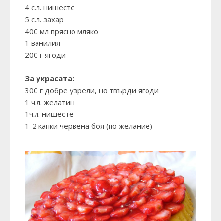
4 с.л. нишесте
5 с.л. захар
400 мл прясно мляко
1 ванилия
200 г ягоди
За украсата:
300 г добре узрели, но твърди ягоди
1 ч.л. желатин
1ч.л. нишесте
1-2 капки червена боя (по желание)