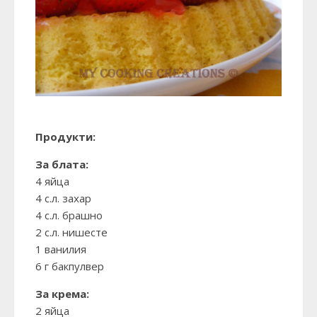
Продукти:
За блата:
4 яйца
4 с.л. захар
4 с.л. брашно
2 с.л. нишесте
1 ванилия
6 г бакпулвер
За крема:
2 яйца