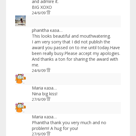
and admire it.
BIG XOXO
24/6/09
phanitha
каза…
This looks beautiful and mouthwatering.
I am very sorry that I did not publish the
award you passed on to me until today.Have
been really busy.Please accept my apologies.
And thanks a ton for sharing the award with
me.
24/6/09
Maria
каза…
Nina big kiss!
27/6/09
Maria
каза…
Phanitha thank you very much and no
problem! A hug for you!
27/6/09