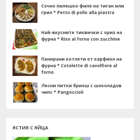
Сочно пилешко филе на тиган или
грил * Petto di pollo alla piastra
Най-вкусните тиквички с ориз на
фурна * Riso al forno con zucchine
Панирани котлети от карфиол на
фурна * Cotolette di cavolfiore al
forno
Лесни питки бриош с шоколадов
чипс * Pangoccioli
ЯСТИЯ С ЯЙЦА