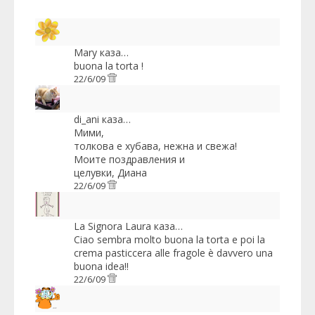
Mary
каза…
buona la torta !
22/6/09
di_ani
каза…
Мими,
толкова е хубава, нежна и свежа!
Моите поздравления и
целувки, Диана
22/6/09
La Signora Laura
каза…
Ciao sembra molto buona la torta e poi la
crema pasticcera alle fragole è davvero una
buona idea!!
22/6/09