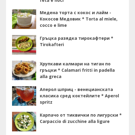
feta e noci
Медена торта с кокос и лайм -
Кокосов Медовик * Torta al miele,
cocco e lime
Гръцка разядка тирокафтери *
Tirokafteri
Хрупкави калмари на тиган по
гръцки * Calamari fritti in padella
alla greca
Аперол шприц - венецианската
класика сред коктейлите * Aperol
spritz
Карпачо от тиквички по лигурски *
Carpaccio di zucchine alla ligure