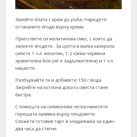
Залейте блата с крем до ръба. Наредете
останалите ягоди върху крема.
Пригответе си желатинова смес, с която да
залеете ягодите. За целта в малка казерола
сипете 1 ч.л. желатин, 1-2 капки червена
хранителна боя (не е задължителна) и 1 ч.л.
нишесте.
Разбъркайте ги и добавете 150 г вода.
Загрейте на котлона докато сместа стане
бистра.
С помощта на силиконова четка нанесете
горещата заливка върху плодовете.
Сложете готовия тарт в хладилника за един-
два часа да стегне.