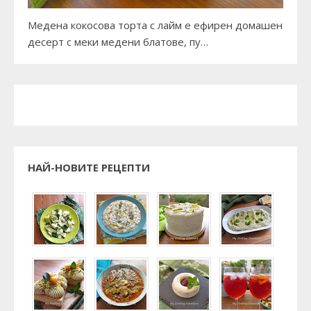
Медена кокосова торта с лайм е ефирен домашен
десерт с меки медени блатове, пу…
НАЙ-НОВИТЕ РЕЦЕПТИ