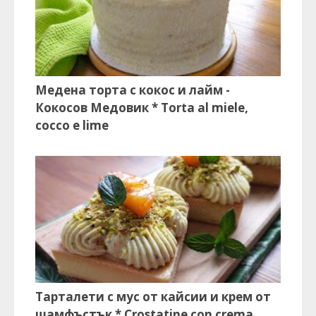
Медена торта с кокос и лайм -
Кокосов Медовик * Torta al miele,
cocco e lime
Тарталети с мус от кайсии и крем от
шамфъстък * Crostatine con crema