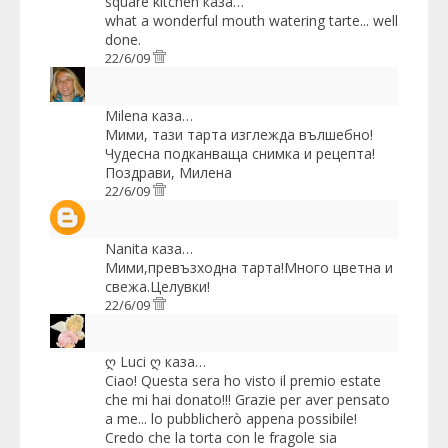
square kitchen
каза…
what a wonderful mouth watering tarte... well
done.
22/6/09
Milena
каза…
Мими, тази тарта изглежда вълшебно!
Чудесна подканваща снимка и рецепта!
Поздрави, Милена
22/6/09
Nanita
каза…
Мими,превъзходна тарта!Много цветна и
свежа.Целувки!
22/6/09
ღ Luci ღ
каза…
Ciao! Questa sera ho visto il premio estate
che mi hai donato!!! Grazie per aver pensato
a me... lo pubblicherò appena possibile!
Credo che la torta con le fragole sia