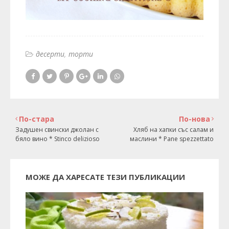
десерти
торти
По-стара
По-нова
Задушен свински джолан с
Хляб на хапки със салам и
бяло вино * Stinco delizioso
маслини * Pane spezzettato
МОЖЕ ДА ХАРЕСАТЕ ТЕЗИ ПУБЛИКАЦИИ