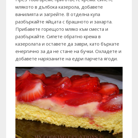
млякото в дълбока казерола, добавете
ванилията и загрейте. В отделна купа
разбъркайте яйцата с брашното и захарта.
Прибавете горещото мляко към сместа и
разбъркайте. Сипете обратно крема в
казеролата и оставете да заври, като бъркате
енергично за да не стане на бучки. Охладете и
добавете нарязаните на едри парчета ягоди.