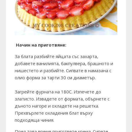
Начин на приготвяне:
За блата разбийте яйцата със захарта,
добавете ванилията, бакпулвера, брашното и
нишестето и разбийте. Сипвате в намазана с
олио форма за тарти 30 см диаметър.
Загрейте фурната на 180С. Изпечете до
златисто. Извадете от формата, обърнете с
дъното нагоре и охладете на решетка.
Прехвърлете охладения блат върху
подходяща чиния.
През това време пригответе крема. Сипете