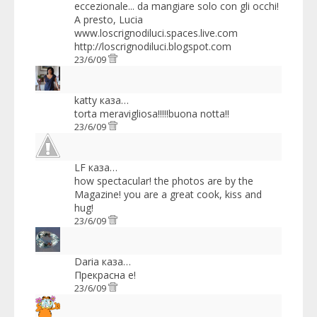
eccezionale... da mangiare solo con gli occhi!
A presto, Lucia
www.loscrignodiluci.spaces.live.com
http://loscrignodiluci.blogspot.com
23/6/09
katty
каза…
torta meravigliosa!!!!!buona notta!!
23/6/09
LF
каза…
how spectacular! the photos are by the
Magazine! you are a great cook, kiss and
hug!
23/6/09
Daria
каза…
Прекрасна е!
23/6/09