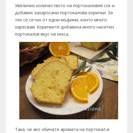
Увеличих количеството на портокаловия сок и
добавих захаросани портокалови корички. За
тях се сетих от едни мъфини, които много
харесвам. Коричките добавиха много наситен
портокалов вкус на кекса.
Така, че ако обичате аромата на портокал и