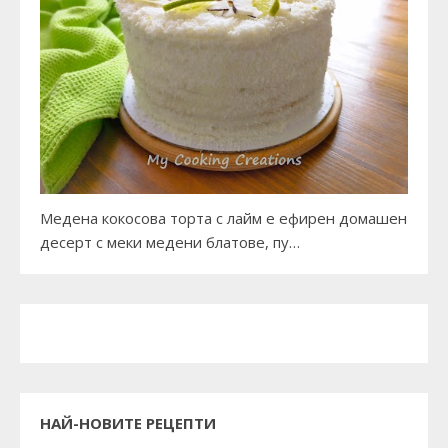
Медена кокосова торта с лайм е ефирен домашен
десерт с меки медени блатове, пу…
НАЙ-НОВИТЕ РЕЦЕПТИ