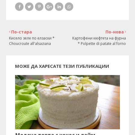
По-стара
По-нова
Кисело зеле по елзаски *
Картофени кюфтета на фурна
Choucroute all'alsaziana
* Polpette di patate al forno
МОЖЕ ДА ХАРЕСАТЕ ТЕЗИ ПУБЛИКАЦИИ