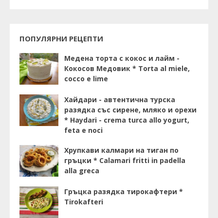
ПОПУЛЯРНИ РЕЦЕПТИ
Медена торта с кокос и лайм -
Кокосов Медовик * Torta al miele,
cocco e lime
Хайдари - автентична турска
разядка със сирене, мляко и орехи
* Haydari - crema turca allo yogurt,
feta e noci
Хрупкави калмари на тиган по
гръцки * Calamari fritti in padella
alla greca
Гръцка разядка тирокафтери *
Tirokafteri