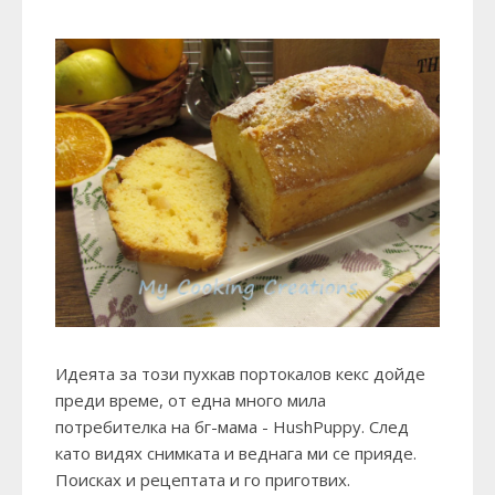
Идеята за този пухкав портокалов кекс дойде
преди време, от една много мила
потребителка на бг-мама - HushPuppy. След
като видях снимката и веднага ми се прияде.
Поисках и рецептата и го приготвих.