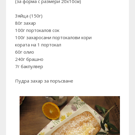
(за форма с размери 20х10см)
3яйца (150г)
80г захар
100г портокалов сок
100г захаросани портокалови кори
кората на 1 портокал
60г олио
240г брашно
7г бакпулвер
Пудра захар за поръсване