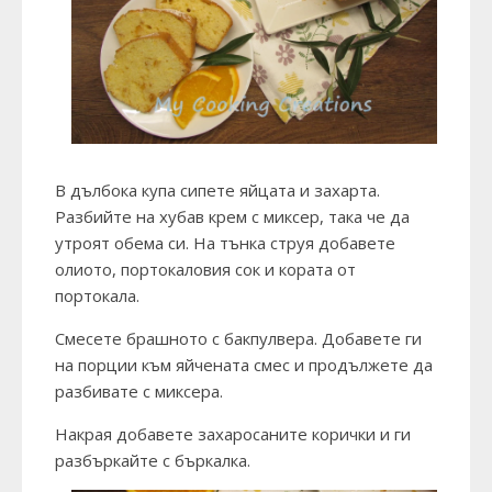
В дълбока купа сипете яйцата и захарта.
Разбийте на хубав крем с миксер, така че да
утроят обема си. На тънка струя добавете
олиото, портокаловия сок и кората от
портокала.
Смесете брашното с бакпулвера. Добавете ги
на порции към яйчената смес и продължете да
разбивате с миксера.
Накрая добавете захаросаните корички и ги
разбъркайте с бъркалка.