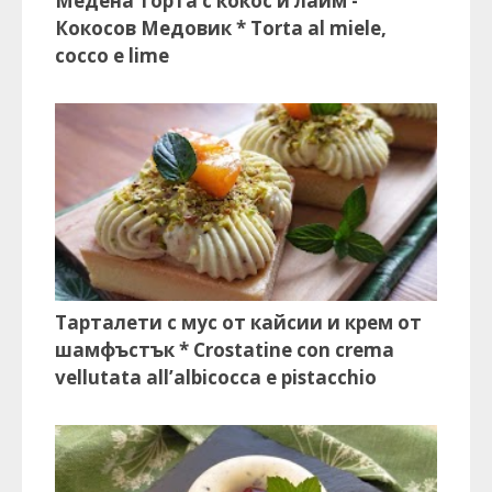
Медена торта с кокос и лайм -
Кокосов Медовик * Torta al miele,
cocco e lime
Тарталети с мус от кайсии и крем от
шамфъстък * Crostatine con crema
vellutata all’albicocca e pistacchio