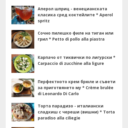
Аперол шприц - венецианската
класика сред коктейлите * Aperol
spritz
Сочно пилешко филе на тиган или
грил * Petto di pollo alla piastra
Карпачо от тиквички по лигурски *
Carpaccio di zucchine alla ligure
Перфектното крем брюле и съвети
за приготвянето му * Crème brulée
di Leonardo Di Carlo
Торта парадизо - италиански
сладкиш с череши (вишни) * Torta
paradiso alla ciliegie