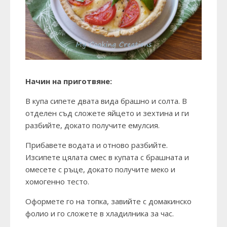
Начин на приготвяне:
В купа сипете двата вида брашно и солта. В
отделен съд сложете яйцето и зехтина и ги
разбийте, докато получите емулсия.
Прибавете водата и отново разбийте.
Изсипете цялата смес в купата с брашната и
омесете с ръце, докато получите меко и
хомогенно тесто.
Оформете го на топка, завийте с домакинско
фолио и го сложете в хладилника за час.