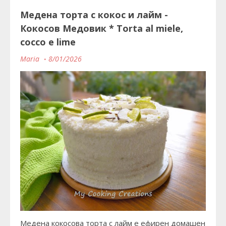
Медена торта с кокос и лайм -
Кокосов Медовик * Torta al miele,
cocco e lime
Maria
8/01/2026
Медена кокосова торта с лайм е ефирен домашен