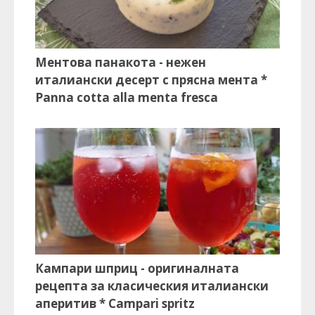
Ментова панакота - нежен
италиански десерт с прясна мента *
Panna cotta alla menta fresca
Кампари шприц - оригиналната
рецепта за класическия италиански
аперитив * Campari spritz