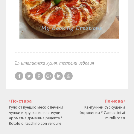
италианска кухня
тестени изделия
По-стара
По-нова
Руло от пуешко месо с печени
Кантучини със сушени
чушки и хрупкави зеленчуци –
боровинки * Cantuccini ai
ароматна домашна рецепта *
mirtilli rossi
Rotolo di tacchino con verdure