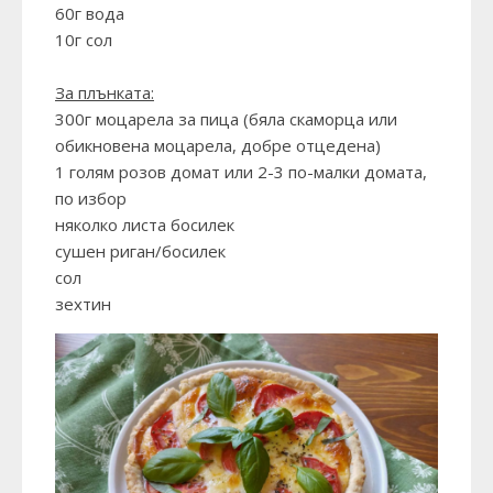
60г вода
10г сол
За плънката:
300г моцарела за пица (бяла скаморца или
обикновена моцарела, добре отцедена)
1 голям розов домат или 2-3 по-малки домата,
по избор
няколко листа босилек
сушен риган/босилек
сол
зехтин