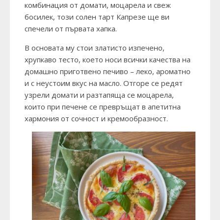
комбинация от домати, моцарела и свеж
босилек, този солен тарт Капрезе ще ви
спечели от първата хапка.
В основата му стои златисто изпечено,
хрупкаво тесто, което носи всички качества на
домашно приготвено печиво – леко, ароматно
и с неустоим вкус на масло. Отгоре се редят
узрели домати и разтапяща се моцарела,
които при печене се превръщат в апетитна
хармония от сочност и кремообразност.