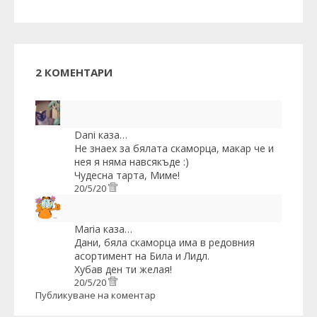
2 КОМЕНТАРИ
Dani
каза…
Не знаех за бялата скаморца, макар че и
нея я няма навсякъде :)
Чудесна тарта, Миме!
20/5/20
Maria
каза…
Дани, бяла скаморца има в редовния
асортимент на Била и Лидл.
Хубав ден ти желая!
20/5/20
Публикуване на коментар