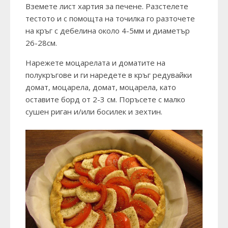
Вземете лист хартия за печене. Разстелете
тестото и с помощта на точилка го разточете
на кръг с дебелина около 4-5мм и диаметър
26-28см.
Нарежете моцарелата и доматите на
полукръгове и ги наредете в кръг редувайки
домат, моцарела, домат, моцарела, като
оставите борд от 2-3 см. Поръсете с малко
сушен риган и/или босилек и зехтин.