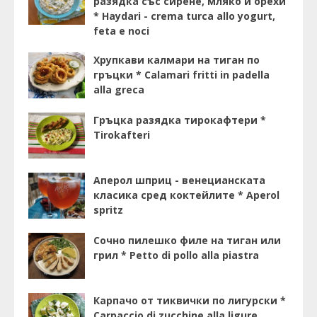
разядка със сирене, мляко и орехи
* Haydari - crema turca allo yogurt,
feta e noci
Хрупкави калмари на тиган по
гръцки * Calamari fritti in padella
alla greca
Гръцка разядка тирокафтери *
Tirokafteri
Аперол шприц - венецианската
класика сред коктейлите * Aperol
spritz
Сочно пилешко филе на тиган или
грил * Petto di pollo alla piastra
Карпачо от тиквички по лигурски *
Carpaccio di zucchine alla ligure