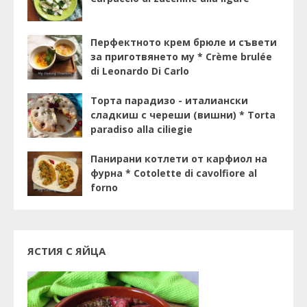
Перфектното крем брюле и съвети
за приготвянето му * Crème brulée
di Leonardo Di Carlo
Торта парадизо - италиански
сладкиш с череши (вишни) * Torta
paradiso alla ciliegie
Панирани котлети от карфиол на
фурна * Cotolette di cavolfiore al
forno
ЯСТИЯ С ЯЙЦА