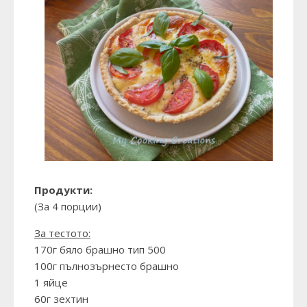
Продукти:
(За 4 порции)
За тестото:
170г бяло брашно тип 500
100г пълнозърнесто брашно
1 яйце
60г зехтин