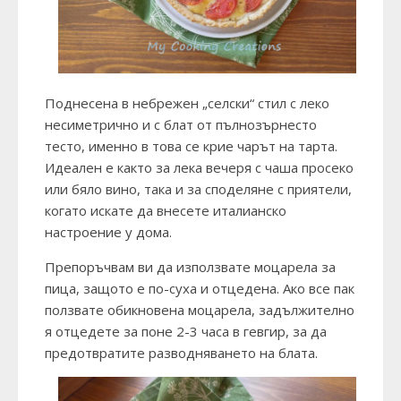
Поднесена в небрежен „селски“ стил с леко
несиметрично и с блат от пълнозърнесто
тесто, именно в това се крие чарът на тарта.
Идеален е както за лека вечеря с чаша просеко
или бяло вино, така и за споделяне с приятели,
когато искате да внесете италианско
настроение у дома.
Препоръчвам ви да използвате моцарела за
пица, защото е по-суха и отцедена. Ако все пак
ползвате обикновена моцарела, задължително
я отцедете за поне 2-3 часа в гевгир, за да
предотвратите разводняването на блата.