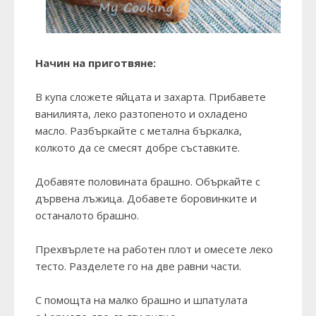
Начин на приготвяне:
В купа сложете яйцата и захарта. Прибавете
ванилията, леко разтопеното и охладено
масло. Разбъркайте с метална бъркалка,
колкото да се смесят добре съставките.
Добавяте половината брашно. Объркайте с
дървена лъжица. Добавете боровинките и
останалото брашно.
Прехвърлете на работен плот и омесете леко
тесто. Разделете го на две равни части.
С помощта на малко брашно и шпатулата