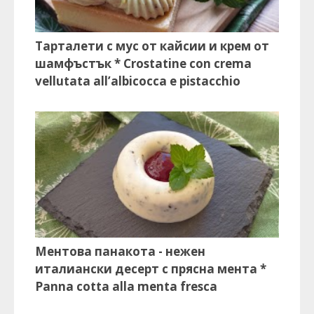
Тарталети с мус от кайсии и крем от
шамфъстък * Crostatine con crema
vellutata all’albicocca e pistacchio
Ментова панакота - нежен
италиански десерт с прясна мента *
Panna cotta alla menta fresca