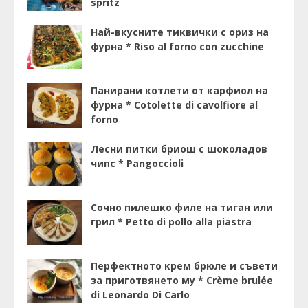
spritz
Най-вкусните тиквички с ориз на
фурна * Riso al forno con zucchine
Панирани котлети от карфиол на
фурна * Cotolette di cavolfiore al
forno
Лесни питки бриош с шоколадов
чипс * Pangoccioli
Сочно пилешко филе на тиган или
грил * Petto di pollo alla piastra
Перфектното крем брюле и съвети
за приготвянето му * Crème brulée
di Leonardo Di Carlo