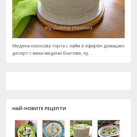
Медена кокосова торта с лайм е ефирен домашен
десерт с меки медени блатове, пу…
НАЙ-НОВИТЕ РЕЦЕПТИ