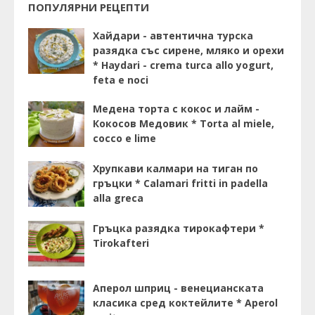
ПОПУЛЯРНИ РЕЦЕПТИ
Хайдари - автентична турска
разядка със сирене, мляко и орехи
* Haydari - crema turca allo yogurt,
feta e noci
Медена торта с кокос и лайм -
Кокосов Медовик * Torta al miele,
cocco e lime
Хрупкави калмари на тиган по
гръцки * Calamari fritti in padella
alla greca
Гръцка разядка тирокафтери *
Tirokafteri
Аперол шприц - венецианската
класика сред коктейлите * Aperol