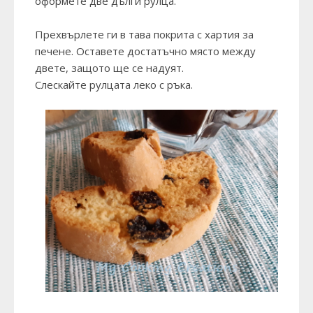
оформете две дълги рулца.
Прехвърлете ги в тава покрита с хартия за
печене. Оставете достатъчно място между
двете, защото ще се надуят.
Слескайте рулцата леко с ръка.