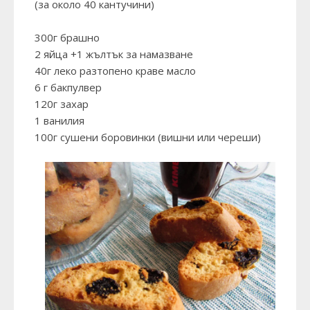
(за около 40 кантучини)
300г брашно
2 яйца +1 жълтък за намазване
40г леко разтопено краве масло
6 г бакпулвер
120г захар
1 ванилия
100г сушени боровинки (вишни или череши)