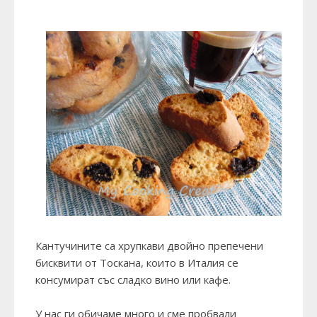
Кантучините са хрупкави двойно препечени
бисквити от Тоскана, които в Италия се
консумират със сладко вино или кафе.
У нас ги обичаме много и сме пробвали