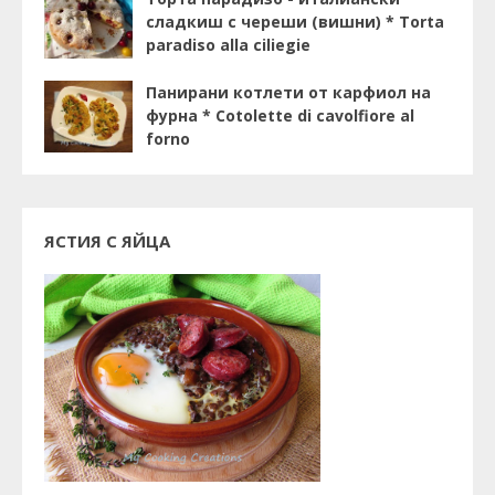
сладкиш с череши (вишни) * Torta
paradiso alla ciliegie
Панирани котлети от карфиол на
фурна * Cotolette di cavolfiore al
forno
ЯСТИЯ С ЯЙЦА