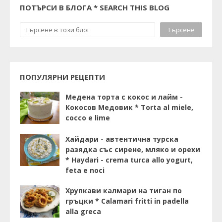
ПОТЪРСИ В БЛОГА * SEARCH THIS BLOG
ПОПУЛЯРНИ РЕЦЕПТИ
Медена торта с кокос и лайм -
Кокосов Медовик * Torta al miele,
cocco e lime
Хайдари - автентична турска
разядка със сирене, мляко и орехи
* Haydari - crema turca allo yogurt,
feta e noci
Хрупкави калмари на тиган по
гръцки * Calamari fritti in padella
alla greca