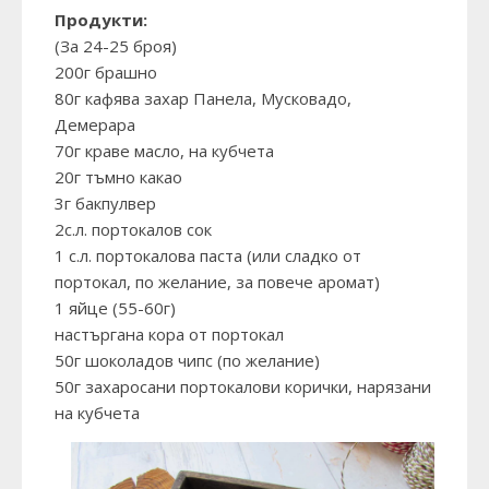
Продукти:
(За 24-25 броя)
200г брашно
80г кафява захар Панела, Мусковадо,
Демерара
70г краве масло, на кубчета
20г тъмно какао
3г бакпулвер
2с.л. портокалов сок
1 с.л. портокалова паста (или сладко от
портокал, по желание, за повече аромат)
1 яйце (55-60г)
настъргана кора от портокал
50г шоколадов чипс (по желание)
50г захаросани портокалови корички, нарязани
на кубчета