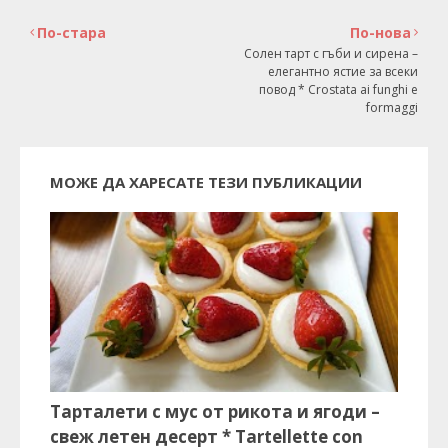
По-стара
По-нова
Солен тарт с гъби и сирена –
елегантно ястие за всеки
повод * Crostata ai funghi e
formaggi
МОЖЕ ДА ХАРЕСАТЕ ТЕЗИ ПУБЛИКАЦИИ
Тарталети с мус от рикота и ягоди –
свеж летен десерт * Tartellette con