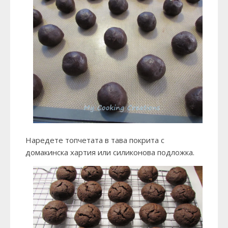
Наредете топчетата в тава покрита с
домакинска хартия или силиконова подложка.