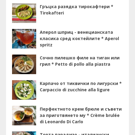
Гръцка разядка тирокафтери *
Tirokafteri
Аперол шприц - венецианската
класика сред коктейлите * Aperol
spritz
Сочно пилешко филе на тиган или
грил * Petto di pollo alla piastra
Карпачо от тиквички по лигурски *
Carpaccio di zucchine alla ligure
Перфектното крем брюле и съвети
за приготвянето му * Crème brulée
di Leonardo Di Carlo
Торта парадизо - италиански