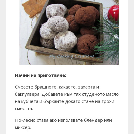
Начин на приготвяне:
Смесете брашното, какаото, захарта и
бакпулвера. Добавете към тях студеното масло
на кубчета и бъркайте докато стане на трохи
сместта.
По-лесно става ако използвате блендер или
миксер.