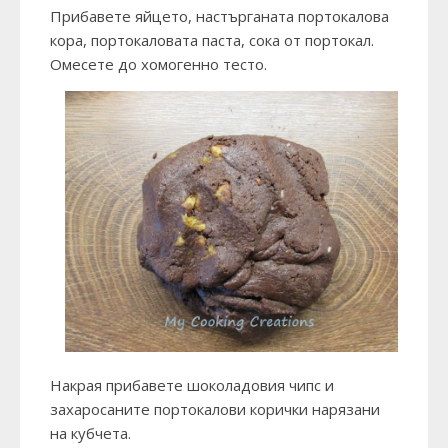
Прибавете яйцето, настърганата портокалова
кора, портокаловата паста, сока от портокал.
Омесете до хомогенно тесто.
Накрая прибавете шоколадовия чипс и
захаросаните портокалови корички нарязани
на кубчета.