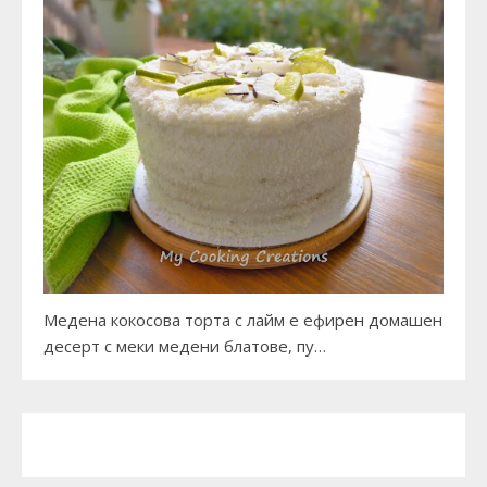
Медена кокосова торта с лайм е ефирен домашен
десерт с меки медени блатове, пу…