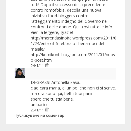
tutti! Dopo il successo della precedente
contro l’omofobia, decolla una nuova
iniziativa food-bloggers contro
l’atteggiamento indegno del Governo nei
confronti delle donne. Qui trovi tutte le info.
Vieni a leggere, grazie!
http://merendasinoira.wordpress.com/2011/0
1/24/entro-il-6-febbraio-liberiamoci-del-
maiale/
http://kemikonti.blogspot.com/2011/01/nuov
o-post.html
24/1/11
DEGRASSI Antonella
каза…
ciao cara maria, e' un po' che non ci si scrive.
ma ora sono qui, belli i tuoi panini.
spero che tu stia bene.
un bacio
25/1/11
Публикуване на коментар