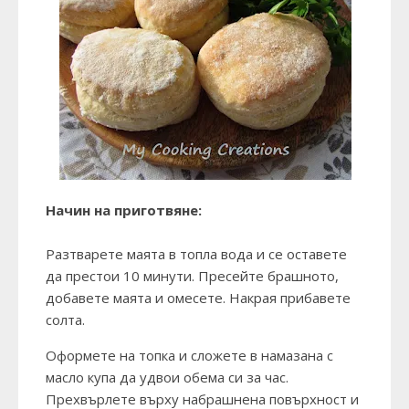
Начин на приготвяне:
Разтварете маята в топла вода и се оставете
да престои 10 минути. Пресейте брашното,
добавете маята и омесете. Накрая прибавете
солта.
Оформете на топка и сложете в намазана с
масло купа да удвои обема си за час.
Прехвърлете върху набрашнена повърхност и