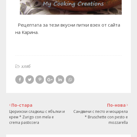
Рецептата за тези вкусни питки взех от сайта
на
Карина.
хляб
По-стара
По-нова
Цюрихски сладкиш с ябълки и
Сандвичи с песто и моцарела
крем * Zurigo con mela e
* Bruschette con pesto e
crema pasticcera
mozzarella