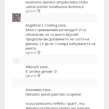
wow!sono davvero simpatici!idea molto
carina! prendo nota!buona domenica
22/1/11
Angellove's Cooking
каза…
Много примамливи изглеждат!! И се
обзалагам, че са много вкусни!!
Предполагам добавянето на солта на
финала :) е да не стопира набухването на
маята...
24/1/11
MilenaSt
каза…
E' un'idea geniale :D
24/1/11
Анонимен каза…
fantastici questi pani! ben scoperta!
Scusa tantissimo l’effetto “spam”, ma
abbiamo pochissimo tempo per avvisare