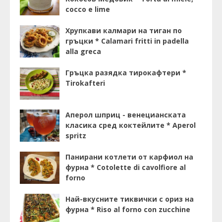
cocco e lime
Хрупкави калмари на тиган по
гръцки * Calamari fritti in padella
alla greca
Гръцка разядка тирокафтери *
Tirokafteri
Аперол шприц - венецианската
класика сред коктейлите * Aperol
spritz
Панирани котлети от карфиол на
фурна * Cotolette di cavolfiore al
forno
Най-вкусните тиквички с ориз на
фурна * Riso al forno con zucchine