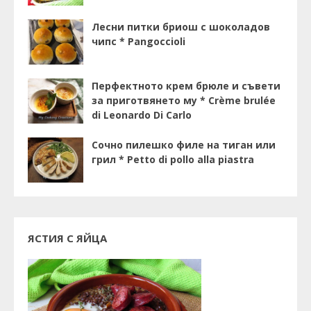
Лесни питки бриош с шоколадов
чипс * Pangoccioli
Перфектното крем брюле и съвети
за приготвянето му * Crème brulée
di Leonardo Di Carlo
Сочно пилешко филе на тиган или
грил * Petto di pollo alla piastra
ЯСТИЯ С ЯЙЦА