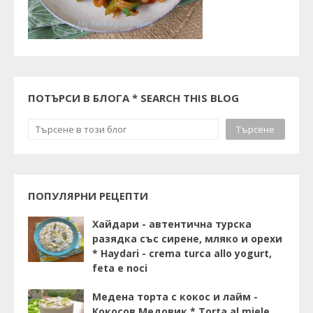
ПОТЪРСИ В БЛОГА * SEARCH THIS BLOG
ПОПУЛЯРНИ РЕЦЕПТИ
Хайдари - автентична турска
разядка със сирене, мляко и орехи
* Haydari - crema turca allo yogurt,
feta e noci
Медена торта с кокос и лайм -
Кокосов Медовик * Torta al miele,