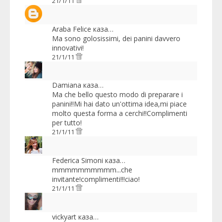
21/1/11
Araba Felice
каза…
Ma sono golosissimi, dei panini davvero
innovativi!
21/1/11
Damiana
каза…
Ma che bello questo modo di preparare i
panini!!Mi hai dato un'ottima idea,mi piace
molto questa forma a cerchi!!Complimenti
per tutto!
21/1/11
Federica Simoni
каза…
mmmmmmmmmm...che
invitante!complimenti!!!ciao!
21/1/11
vickyart
каза…