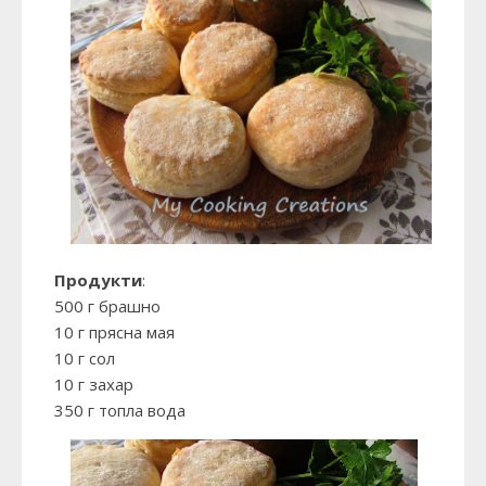
Продукти
:
500 г брашно
10 г прясна мая
10 г сол
10 г захар
350 г топла вода