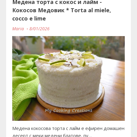
Медена торта с кокос и лайм -
Кокосов Медовик * Torta al miele,
cocco e lime
Maria
8/01/2026
Медена кокосова торта с лайм е ефирен домашен
десерт с меки медени блатове, пу…