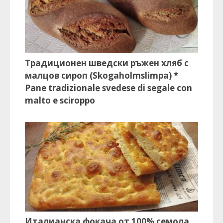
Традиционен шведски ръжен хляб с
малцов сироп (Skogaholmslimpa) *
Pane tradizionale svedese di segale con
malto e sciroppo
Италианска фокача от 100% семола