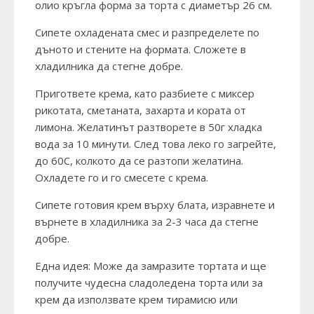
олио кръгла форма за торта с диаметър 26 см.
Сипете охладената смес и разпределете по
дъното и стените на формата. Сложете в
хладилника да стегне добре.
Пригответе крема, като разбиете с миксер
рикотата, сметаната, захарта и кората от
лимона. Желатинът разтворете в 50г хладка
вода за 10 минути. След това леко го загрейте,
до 60С, колкото да се разтопи желатина.
Охладете го и го смесете с крема.
Сипете готовия крем върху блата, изравнете и
върнете в хладилника за 2-3 часа да стегне
добре.
Една идея: Може да замразите тортата и ще
получите чудесна сладоледена торта или за
крем да използвате крем тирамисю или