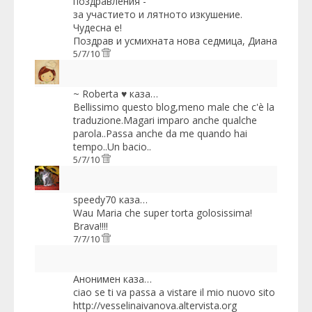
поздравления -
за участието и лятното изкушение.
Чудесна е!
Поздрав и усмихната нова седмица, Диана
5/7/10
~ Roberta ♥
каза…
Bellissimo questo blog,meno male che c'è la
traduzione.Magari imparo anche qualche
parola..Passa anche da me quando hai
tempo..Un bacio..
5/7/10
speedy70
каза…
Wau Maria che super torta golosissima!
Brava!!!!
7/7/10
Анонимен каза…
ciao se ti va passa a vistare il mio nuovo sito
http://vesselinaivanova.altervista.org