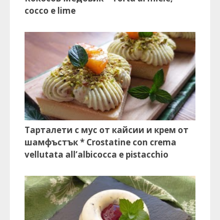
cocco e lime
Тарталети с мус от кайсии и крем от
шамфъстък * Crostatine con crema
vellutata all’albicocca e pistacchio