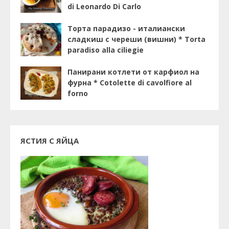
di Leonardo Di Carlo
Торта парадизо - италиански
сладкиш с череши (вишни) * Torta
paradiso alla ciliegie
Панирани котлети от карфиол на
фурна * Cotolette di cavolfiore al
forno
ЯСТИЯ С ЯЙЦА