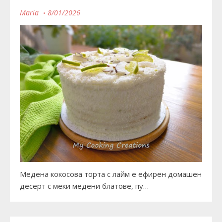
Maria
8/01/2026
Медена кокосова торта с лайм е ефирен домашен
десерт с меки медени блатове, пу…