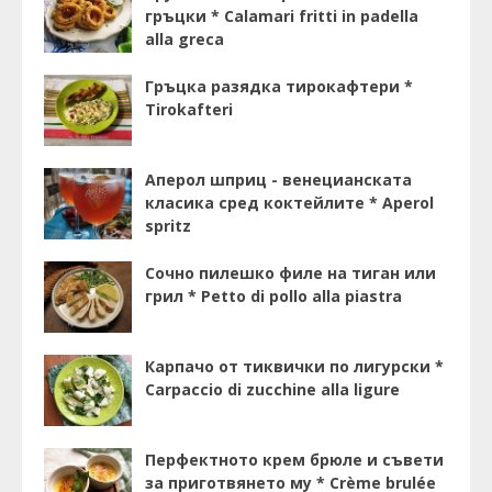
гръцки * Calamari fritti in padella
alla greca
Гръцка разядка тирокафтери *
Tirokafteri
Аперол шприц - венецианската
класика сред коктейлите * Aperol
spritz
Сочно пилешко филе на тиган или
грил * Petto di pollo alla piastra
Карпачо от тиквички по лигурски *
Carpaccio di zucchine alla ligure
Перфектното крем брюле и съвети
за приготвянето му * Crème brulée