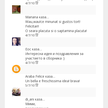
4/7/10
Mariana
каза…
Wau,wau!ce minunat si gustos tort!
Felicitari!
O seara placuta si o saptamina placuta!
4/7/10
Еoc
каза…
Интересна идея и поздравления за
участието в сборника :)
4/7/10
Araba Felice
каза…
Un bella e freschissima idea! brava!
5/7/10
di_ani
каза…
Мими,