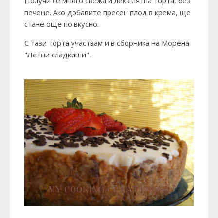
Получи се много свежа и лека лятна торта, без
печене. Ако добавите пресен плод в крема, ще
стане още по вкусно.
С тази торта участвам и в сборника на Морена
"Летни сладкиши".