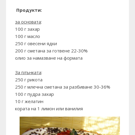
Продукти:
за основата
:
100 г захар
100 г масло
250 г овесени ядки
200 г сметана за готвене 22-30%
олио за намазване на формата
За плънката
:
250 г рикота
250 г млечна сметана за разбиване 30-36%
100 г пудра захар
10 г желатин
кората на 1 лимон или ванилия