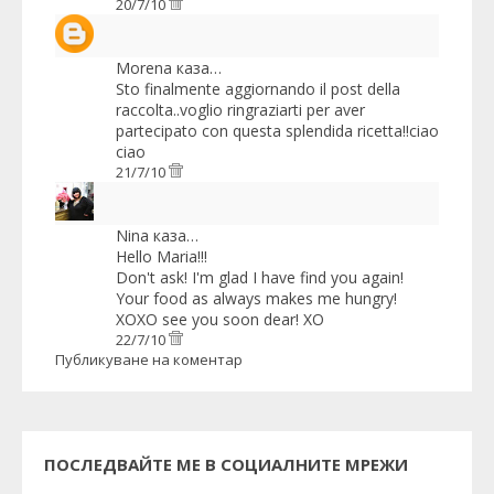
20/7/10
Morena
каза…
Sto finalmente aggiornando il post della
raccolta..voglio ringraziarti per aver
partecipato con questa splendida ricetta!!ciao
ciao
21/7/10
Nina
каза…
Hello Maria!!!
Don't ask! I'm glad I have find you again!
Your food as always makes me hungry!
XOXO see you soon dear! XO
22/7/10
Публикуване на коментар
ПОСЛЕДВАЙТЕ МЕ В СОЦИАЛНИТЕ МРЕЖИ