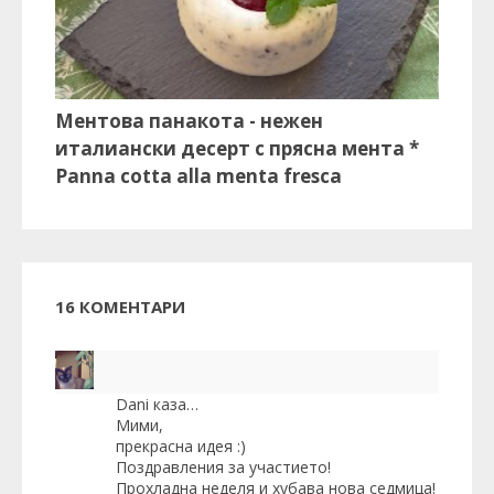
Ментова панакота - нежен
италиански десерт с прясна мента *
Panna cotta alla menta fresca
16 КОМЕНТАРИ
Dani
каза…
Мими,
прекрасна идея :)
Поздравления за участието!
Прохладна неделя и хубава нова седмица!