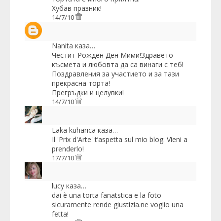
Хубав празник!
14/7/10
Nanita
каза…
Честит Рожден Ден Мими!Здравето
късмета и любовта да са винаги с теб!
Поздравления за участието и за тази
прекрасна торта!
Прегръдки и целувки!
14/7/10
Laka kuharica
каза…
Il 'Prix d'Arte' t’aspetta sul mio blog. Vieni a
prenderlo!
17/7/10
lucy
каза…
dai è una torta fanatstica e la foto
sicuramente rende giustizia.ne voglio una
fetta!