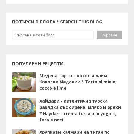
ПОТЪРСИ В БЛОГА * SEARCH THIS BLOG
ПОПУЛЯРНИ РЕЦЕПТИ
Медена торта с кокос и лайм -
Кокосов Медовик * Torta al miele,
cocco e lime
Хайдари - автентична турска
разядка със сирене, мляко и орехи
* Haydari - crema turca allo yogurt,
feta e noci
Хрупкави калмари на тиган по