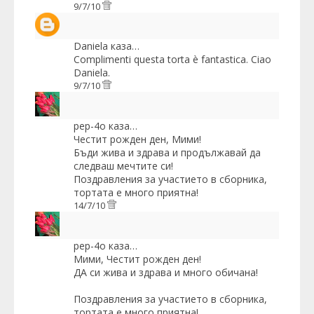
9/7/10
Daniela
каза…
Complimenti questa torta è fantastica. Ciao
Daniela.
9/7/10
pep-4o
каза…
Честит рожден ден, Мими!
Бъди жива и здрава и продължавай да
следваш мечтите си!
Поздравления за участието в сборника,
тортата е много приятна!
14/7/10
pep-4o
каза…
Мими, Честит рожден ден!
ДА си жива и здрава и много обичана!
Поздравления за участието в сборника,
тортата е много приятна!