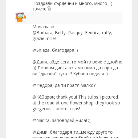
Поздрави сърдечни и много, много :-)
10/4/10
Maria
каза…
@Barbara, Betty, Pasquy, Fedrica, raffy,
grazie mille!
@Snjeza, благодаря :)
@Дани, айде сега..то мойто вече е двойно
:)) Почвам диета аз..ама няма да спра да
ви "дразня" тука :Р Хубава неделя :)
@Федора, да ти пратя малко?
@Κάθαρσις thank you! This tulips I pictured
at the road at one flower shop..they look so
gorgeous..I adore tulips!
@Nanita, заповядай мила! :)
@Дими, благодаря ти...между другото
вчера си купих новия брой на Меню и ти