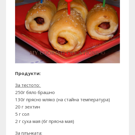
Продукти:
За тестото:
250г бяло брашно
130г прясно мляко (на стайна температура)
20 г зехтин
5 г сол
2 г суха мая (6г прясна мая)
За плънката: