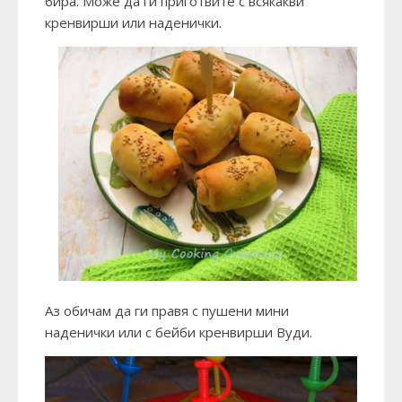
бира. Може да ги приготвите с всякакви
кренвирши или наденички.
Аз обичам да ги правя с пушени мини
наденички или с бейби кренвирши Вуди.