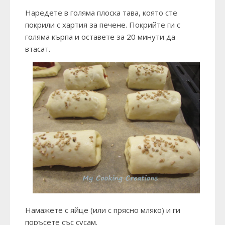
Наредете в голяма плоска тава, която сте
покрили с хартия за печене. Покрийте ги с
голяма кърпа и оставете за 20 минути да
втасат.
Намажете с яйце (или с прясно мляко) и ги
поръсете със сусам.