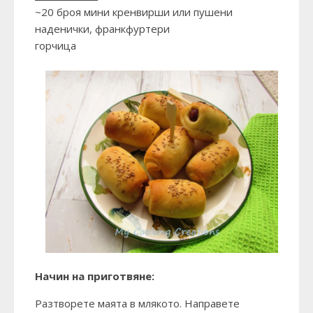
~20 броя мини кренвирши или пушени
наденички, франкфуртери
горчица
Начин на приготвяне:
Разтворете маята в млякото. Направете