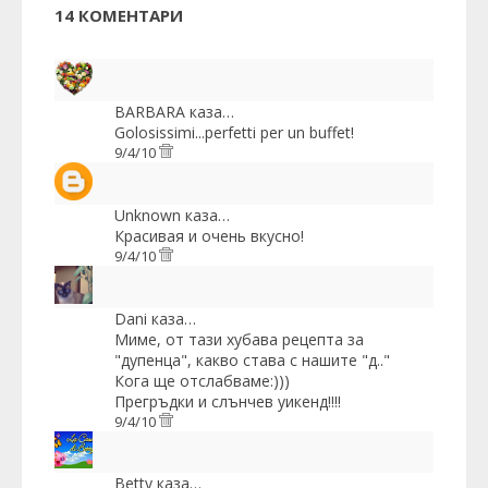
14 КОМЕНТАРИ
BARBARA
каза…
Golosissimi...perfetti per un buffet!
9/4/10
Unknown
каза…
Красивая и очень вкусно!
9/4/10
Dani
каза…
Миме, от тази хубава рецепта за
"дупенца", какво става с нашите "д.."
Кога ще отслабваме:)))
Прегръдки и слънчев уикенд!!!!
9/4/10
Betty
каза…