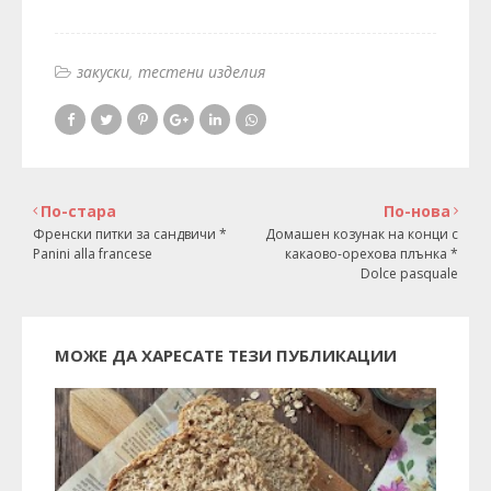
закуски
тестени изделия
По-стара
По-нова
Френски питки за сандвичи *
Домашен козунак на конци с
Panini alla francese
какаово-орехова плънка *
Dolce pasquale
МОЖЕ ДА ХАРЕСАТЕ ТЕЗИ ПУБЛИКАЦИИ