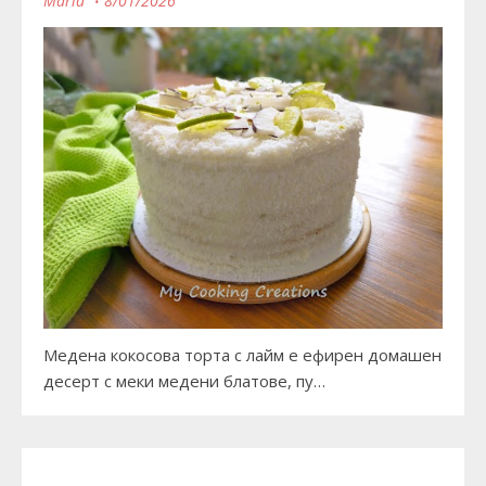
Maria
8/01/2026
Медена кокосова торта с лайм е ефирен домашен
десерт с меки медени блатове, пу…