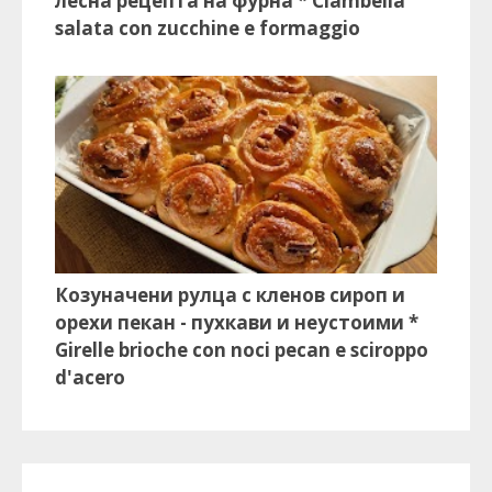
лесна рецепта на фурна * Ciambella
salata con zucchine e formaggio
Козуначени рулца с кленов сироп и
орехи пекан - пухкави и неустоими *
Girelle brioche con noci pecan e sciroppo
d'acero