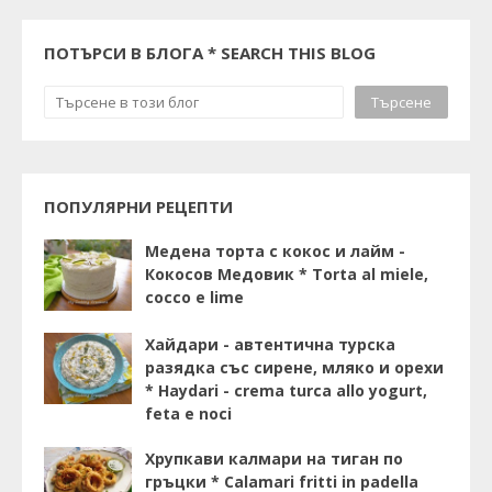
ПОТЪРСИ В БЛОГА * SEARCH THIS BLOG
ПОПУЛЯРНИ РЕЦЕПТИ
Медена торта с кокос и лайм -
Кокосов Медовик * Torta al miele,
cocco e lime
Хайдари - автентична турска
разядка със сирене, мляко и орехи
* Haydari - crema turca allo yogurt,
feta e noci
Хрупкави калмари на тиган по
гръцки * Calamari fritti in padella