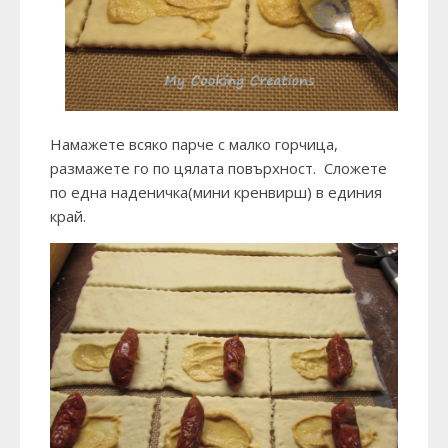
Намажете всяко парче с малко горчица,
размажете го по цялата повърхност. Сложете
по една наденичка(мини кренвирш) в единия
край.