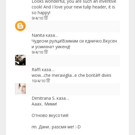
Looks wonderful, you are such an inventive
cook! And I love your new tulip header, it is
so happy!
9/4/10
Nanita
каза…
Чудесни рулца!Взимам си едничко.Вкусен
и усмихнат уикенд!
9/4/10
Raffi
каза…
wow...che meraviglia...e che bontà!!! divini
10/4/10
Dimitrana S.
каза…
Ааах.. Mими!
Отново вкусотия!
пп. Дани.. разсмя ме! :-D