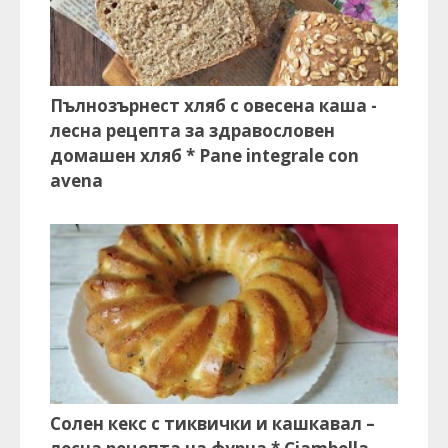
Пълнозърнест хляб с овесена каша -
лесна рецепта за здравословен
домашен хляб * Pane integrale con
avena
Солен кекс с тиквички и кашкавал –