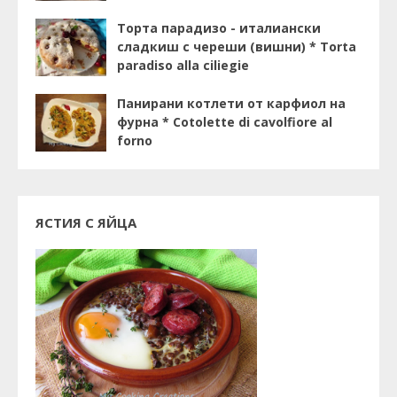
Торта парадизо - италиански
сладкиш с череши (вишни) * Torta
paradiso alla ciliegie
Панирани котлети от карфиол на
фурна * Cotolette di cavolfiore al
forno
ЯСТИЯ С ЯЙЦА