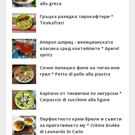
alla greca
Гръцка разядка тирокафтери *
Tirokafteri
Аперол шприц - венецианската
класика сред коктейлите * Aperol
spritz
Сочно пилешко филе на тиган или
грил * Petto di pollo alla piastra
Карпачо от тиквички по лигурски *
Carpaccio di zucchine alla ligure
Перфектното крем брюле и съвети
за приготвянето му * Crème brulée
di Leonardo Di Carlo