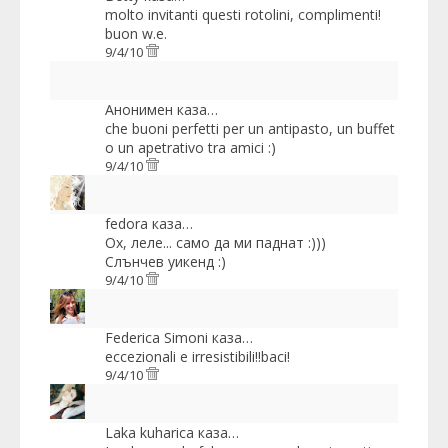
molto invitanti questi rotolini, complimenti!
buon w.e.
9/4/10
Анонимен каза…
che buoni perfetti per un antipasto, un buffet
o un apetrativo tra amici :)
9/4/10
fedora
каза…
Ох, леле... само да ми паднат :)))
Слънчев уикенд :)
9/4/10
Federica Simoni
каза…
eccezionali e irresistibili!!baci!
9/4/10
Laka kuharica
каза…