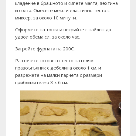
кладенче в брашното и сипете маята, зехтина
и солта. Омесете меко и еластично тесто с
миксер, за около 10 минути.
Оформете на топка и покрийте с найлон да
удвои обема си, за около час.
Загрейте фурната на 200С.
Разточете готовото тесто на голям
правоъгълник с дебелина около 1 см. и
разрежете на малки парчета с размери
приблизително 3 х 6 см.