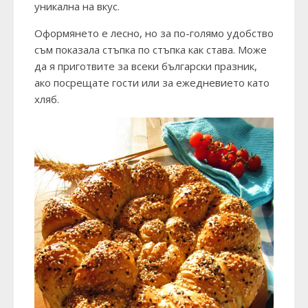
уникална на вкус.
Оформянето е лесно, но за по-голямо удобство
съм показала стъпка по стъпка как става. Може
да я приготвите за всеки български празник,
ако посрещате гости или за ежедневието като
хляб.