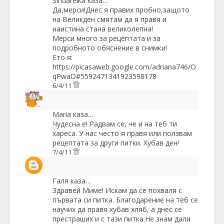
Sindarelka
каза…
Да,мерси!Днес я правих пробно,защото
на Великден смятам да я правя и
наистина стана великолепна!
Мерси много за рецептата и за
подробното обяснение в снимки!
Ето я:
https://picasaweb.google.com/adriana746/O
qPwaD#5592471341923598178
6/4/11
Maria
каза…
Чудесна е! Радвам се, че и на теб ти
хареса. У нас често я правя или ползвам
рецептата за други питки. Хубав ден!
7/4/11
Галя
каза…
Здравей Миме! Искам да се похваля с
първата си питка. Благодарение на теб се
научих да правя хубав хляб, а днес се
престраших и с тази питка.Не знам дали