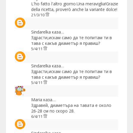
L'ho fatto l'altro giorno.Una meraviglia!Grazie
della ricetta, proverò anche la variante dolce!
21/3/10
Sindarelka
каза…
Здрасти,искам само да те попитам ти в
тава с какъв диаметър я правиш?
5/4/11
Sindarelka
каза…
Здрасти,искам само да те попитам ти в
тава с какъв диаметър я правиш?
5/4/11
Maria
каза…
Здравей, диаметъра на тавата е около
26-28 см по скоро 28.
6/4/11