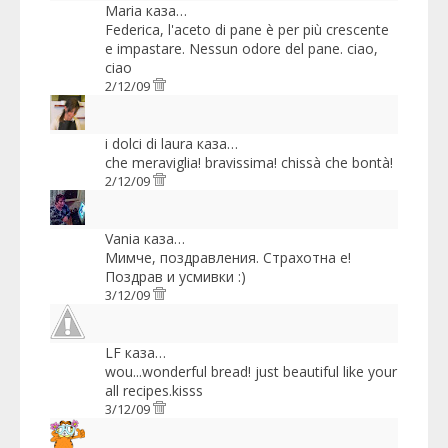
Maria
каза…
Federica, l'aceto di pane è per più crescente
e impastare. Nessun odore del pane. ciao,
ciao
2/12/09
i dolci di laura
каза…
che meraviglia! bravissima! chissà che bontà!
2/12/09
Vania
каза…
Мимче, поздравления. Страхотна е!
Поздрав и усмивки :)
3/12/09
LF
каза…
wou...wonderful bread! just beautiful like your
all recipes.kisss
3/12/09