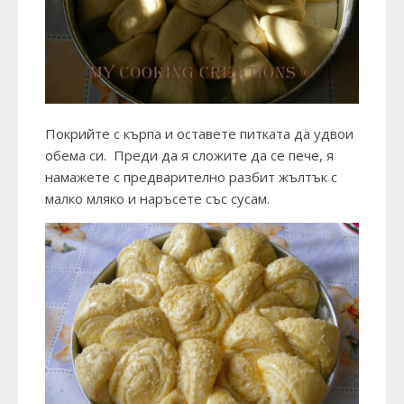
Покрийте с кърпа и оставете питката да удвои
обема си. Преди да я сложите да се пече, я
намажете с предварително разбит жълтък с
малко мляко и наръсете със сусам.