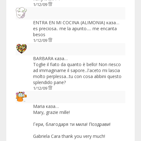
1/12/09
ENTRA EN MI COCINA (ALIMONIA)
каза…
es preciosa.. me la apunto..... me encanta
besos
1/12/09
BARBARA
каза…
Toglie il fiato da quanto è bello! Non riesco
ad immaginarne il sapore...l'aceto mi lascia
molto perplessa...tu con cosa abbini questo
splendido pane?
1/12/09
Maria
каза…
Mary, grazie mille!
Гери, благодаря ти мила! Поздрави!
Gabriela Cara thank you very much!