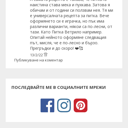
наистина става мека и пухкава. Затова я
обичам и от години си ползвам нея. Тя ми
е универсалната рецепта за питка. Вече
оформянето си е играчка, но пък има
различни варианти, някои са по-лесни, от
тази. Като Питка Ветрило например.
Опитай нейното оформяне следващия
път, мисля, че е по-лесно и бързо.
Прегръдки и до скоро! ❤️🥰
13/2/22
Публикуване на коментар
ПОСЛЕДВАЙТЕ МЕ В СОЦИАЛНИТЕ МРЕЖИ