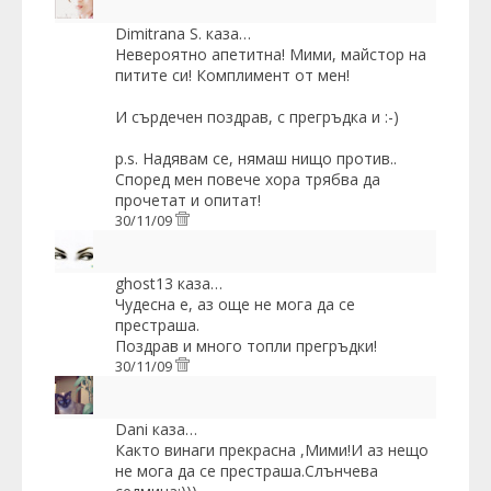
Dimitrana S.
каза…
Невероятно апетитна! Мими, майстор на
питите си! Комплимент от мен!
И сърдечен поздрав, с прегръдка и :-)
p.s. Надявам се, нямаш нищо
против
..
Според мен повече хора трябва да
прочетат и опитат!
30/11/09
ghost13
каза…
Чудесна е, аз още не мога да се
престраша.
Поздрав и много топли прегръдки!
30/11/09
Dani
каза…
Както винаги прекрасна ,Мими!И аз нещо
не мога да се престраша.Слънчева