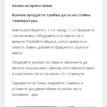
Начин на приготвяне:
Всички продукти трябва да са на стайна
температура.
Маята разтворете с 1 с.л. захар, 1 с.л. брашно и
100 мл мляко. Объркайте и оставете за 5
минути. Разбийте яйцата, солта, млякото и
олиото. Бавно добавете брашното, оцета и
маята.
Объркайте всички съставки и започнете да
месите на ръка или с миксер като омесите меко
и еластично тесто за около 10-12 минути.
Оформете на топка, покрийте с найлон и
оставете да удвои обема си около час и
половина - два.