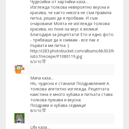
Чудесийки от хартийки
каза…
Изглежда толкова невероятно вкусна и
красива, че както никога не съм правила
питка, реших да я пробвам. И съм
очарована! Моята не изглежда толкова
красива, но поне на вкус е велика!
Благодаря за рецептата! Ето и едно фото
- трябваше да я снимам - все пак е
първата ми питка :)
http://i283.photobucket.com/albums/kk303/h
isito7/reciepe/P1080119.jpg
6/3/10
Maria
каза…
His, чудесна е станала! Поздравления! А
толкова апетитно изглежда. Рецептата
наистина е много хубава и питката става
толкова пухкава и вкусна.
Поздрави и хубава седмица!
8/3/10
Lilly
каза…