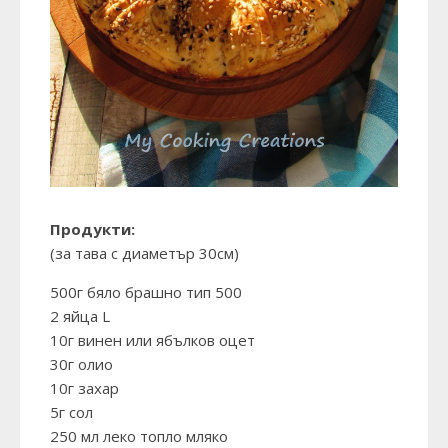
Продукти:
(за тава с диаметър 30см)
500г бяло брашно тип 500
2 яйца L
10г винен или ябълков оцет
30г олио
10г захар
5г сол
250 мл леко топло мляко