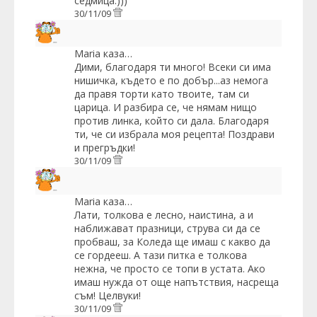
седмица:)))
30/11/09
Maria
каза…
Дими, благодаря ти много! Всеки си има
нишичка, където е по добър...аз немога
да правя торти като твоите, там си
царица. И разбира се, че нямам нищо
против линка, който си дала. Благодаря
ти, че си избрала моя рецепта! Поздрави
и прегръдки!
30/11/09
Maria
каза…
Лати, толкова е лесно, наистина, а и
наближават празници, струва си да се
пробваш, за Коледа ще имаш с какво да
се гордееш. А тази питка е толкова
нежна, че просто се топи в устата. Ако
имаш нужда от още напътствия, насреща
съм! Целвуки!
30/11/09