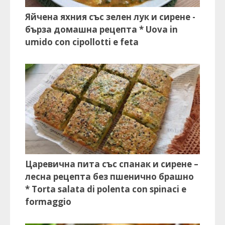
Яйчена яхния със зелен лук и сирене -
бърза домашна рецепта * Uova in
umido con cipollotti e feta
Царевична пита със спанак и сирене –
лесна рецепта без пшенично брашно
* Torta salata di polenta con spinaci e
formaggio