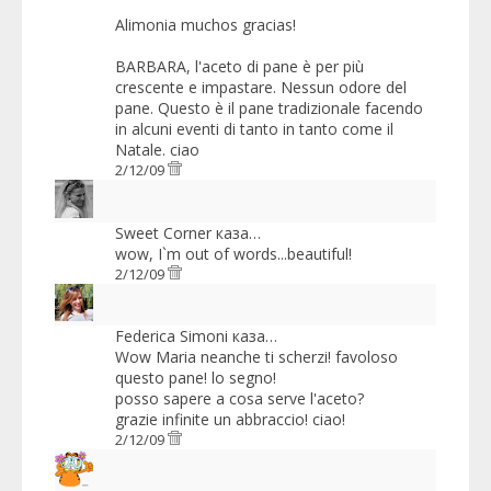
Alimonia muchos gracias!
BARBARA, l'aceto di pane è per più
crescente e impastare. Nessun odore del
pane. Questo è il pane tradizionale facendo
in alcuni eventi di tanto in tanto come il
Natale. ciao
2/12/09
Sweet Corner
каза…
wow, I`m out of words...beautiful!
2/12/09
Federica Simoni
каза…
Wow Maria neanche ti scherzi! favoloso
questo pane! lo segno!
posso sapere a cosa serve l'aceto?
grazie infinite un abbraccio! ciao!
2/12/09