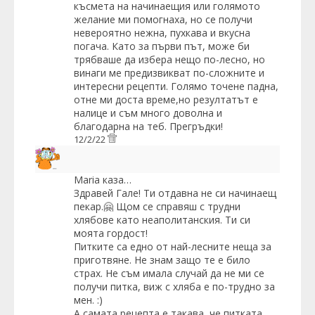
късмета на начинаещия или голямото
желание ми помогнаха, но се получи
невероятно нежна, пухкава и вкусна
погача. Като за първи път, може би
трябваше да избера нещо по-лесно, но
винаги ме предизвикват по-сложните и
интересни рецепти. Голямо точене падна,
отне ми доста време,но резултатът е
налице и съм много доволна и
благодарна на теб. Прегръдки!
12/2/22
Maria
каза…
Здравей Гале! Ти отдавна не си начинаещ
пекар.🤗 Щом се справяш с трудни
хлябове като неаполитанския. Ти си
моята гордост!
Питките са едно от най-лесните неща за
приготвяне. Не знам защо те е било
страх. Не съм имала случай да не ми се
получи питка, виж с хляба е по-трудно за
мен. :)
А самата рецепта е такава, че питката