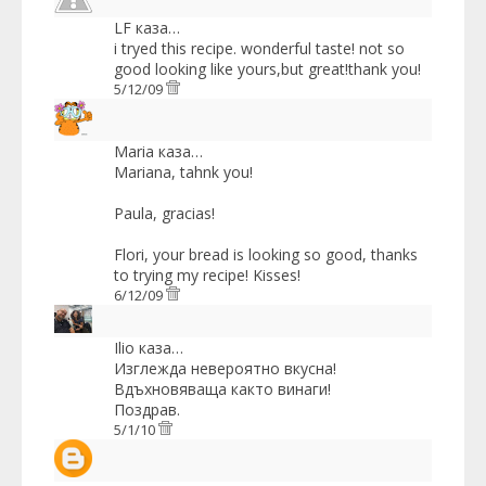
LF
каза…
i tryed this recipe. wonderful taste! not so
good looking like yours,but great!thank you!
5/12/09
Maria
каза…
Mariana, tahnk you!
Paula, gracias!
Flori, your bread is looking so good, thanks
to trying my recipe! Kisses!
6/12/09
Ilio
каза…
Изглежда невероятно вкусна!
Вдъхновяваща както винаги!
Поздрав.
5/1/10