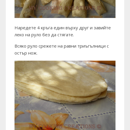
Наредете 4 кръга един върху друг и завийте
леко на руло без да стягате.
Всяко руло срежете на равни триъгълници с
остър нож.