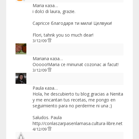
Maria
каза…
i dolci di laura, grazie.
Capricce благодаря ти мила! Целвуки!
Flori, tahnk you so much dear!
3/12/09
Mariana
каза…
Ooooo!Maria ce minunat cozonac ai facut!
3/12/09
Paula
каза…
Hola, he descubierto tu blog gracias a Nenita
y me encantan tus recetas, me pongo en
seguimiento para no perderme ni una ;)
Saludos. Paula
http://conlaszarpasenlamasa.cultura-libre.net
4/12/09