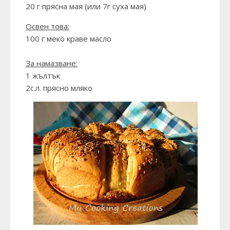
20 г прясна мая (или 7г суха мая)
Освен това:
100 г меко краве масло
За намазване:
1 жълтък
2с.л. прясно мляко