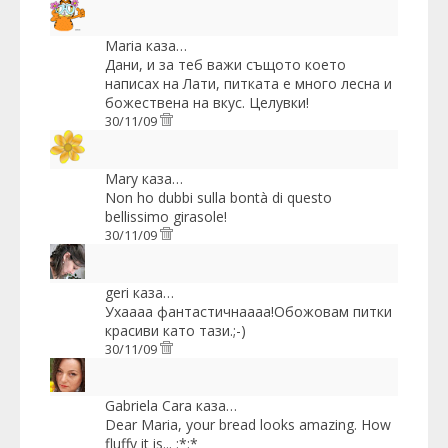
Maria
каза…
Дани, и за теб важи същото което
написах на Лати, питката е много лесна и
божествена на вкус. Целувки!
30/11/09
Mary
каза…
Non ho dubbi sulla bontà di questo
bellissimo girasole!
30/11/09
geri
каза…
Ухаааа фантастичнаааа!Обожовам питки
красиви като тази.;-)
30/11/09
Gabriela Cara
каза…
Dear Maria, your bread looks amazing. How
fluffy it is... :*:*