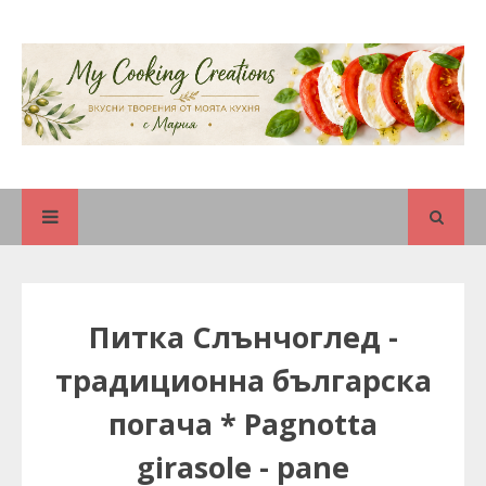
Питка Слънчоглед -
традиционна българска
погача * Pagnotta
girasole - pane