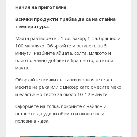
Начин на приготвяне:
Всички продукти трябва да са на стайна
температура.
Маята разтворете с 1 с.л. захар, 1 с.л. брашно и
100 мл мляко. Объркайте и оставете за 5
минути. Разбийте яйцата, солта, млякото и
олиото. Бавно добавете брашното, оцета и
маята.
Объркайте всички съставки и започнете да
месите на ръка или с миксер като омесите меко
и еластично тесто за около 10-12 минути.
Оформете на топка, покрийте с найлон и
оставете да удвои обема си около час и
половина - два.