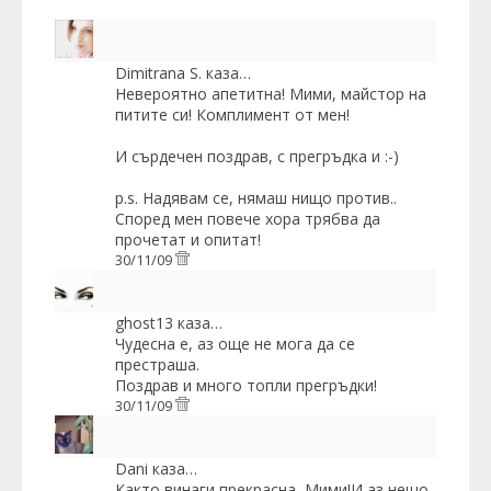
Dimitrana S.
каза…
Невероятно апетитна! Мими, майстор на
питите си! Комплимент от мен!
И сърдечен поздрав, с прегръдка и :-)
p.s. Надявам се, нямаш нищо
против
..
Според мен повече хора трябва да
прочетат и опитат!
30/11/09
ghost13
каза…
Чудесна е, аз още не мога да се
престраша.
Поздрав и много топли прегръдки!
30/11/09
Dani
каза…
Както винаги прекрасна ,Мими!И аз нещо