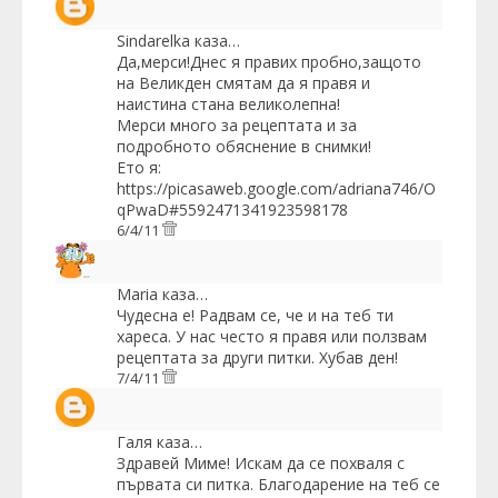
Sindarelka
каза…
Да,мерси!Днес я правих пробно,защото
на Великден смятам да я правя и
наистина стана великолепна!
Мерси много за рецептата и за
подробното обяснение в снимки!
Ето я:
https://picasaweb.google.com/adriana746/O
qPwaD#5592471341923598178
6/4/11
Maria
каза…
Чудесна е! Радвам се, че и на теб ти
хареса. У нас често я правя или ползвам
рецептата за други питки. Хубав ден!
7/4/11
Галя
каза…
Здравей Миме! Искам да се похваля с
първата си питка. Благодарение на теб се