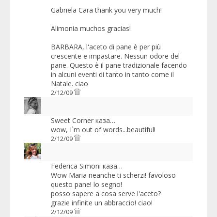
Gabriela Cara thank you very much!
Alimonia muchos gracias!
BARBARA, l'aceto di pane è per più
crescente e impastare. Nessun odore del
pane. Questo è il pane tradizionale facendo
in alcuni eventi di tanto in tanto come il
Natale. ciao
2/12/09
Sweet Corner
каза…
wow, I`m out of words...beautiful!
2/12/09
Federica Simoni
каза…
Wow Maria neanche ti scherzi! favoloso
questo pane! lo segno!
posso sapere a cosa serve l'aceto?
grazie infinite un abbraccio! ciao!
2/12/09