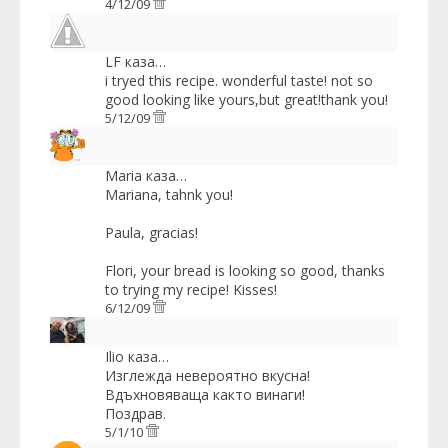
4/12/09
LF
каза…
i tryed this recipe. wonderful taste! not so
good looking like yours,but great!thank you!
5/12/09
Maria
каза…
Mariana, tahnk you!
Paula, gracias!
Flori, your bread is looking so good, thanks
to trying my recipe! Kisses!
6/12/09
Ilio
каза…
Изглежда невероятно вкусна!
Вдъхновяваща както винаги!
Поздрав.
5/1/10