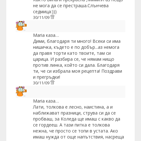
не мога да се престраша.Слънчева
седмица:)))
30/11/09
Maria
каза…
Дими, благодаря ти много! Всеки си има
нишичка, където е по добър...аз немога
да правя торти като твоите, там си
царица. И разбира се, че нямам нищо
против линка, който си дала. Благодаря
ти, че си избрала моя рецепта! Поздрави
и прегръдки!
30/11/09
Maria
каза…
Лати, толкова е лесно, наистина, а и
наближават празници, струва си да се
пробваш, за Коледа ще имаш с какво да
се гордееш. А тази питка е толкова
нежна, че просто се топи в устата. Ако
имаш нужда от още напътствия, насреща