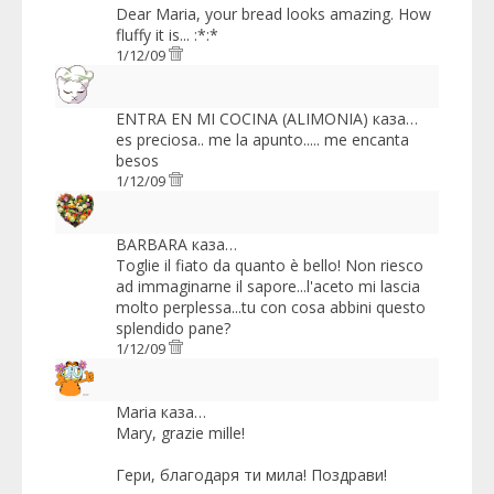
Dear Maria, your bread looks amazing. How
fluffy it is... :*:*
1/12/09
ENTRA EN MI COCINA (ALIMONIA)
каза…
es preciosa.. me la apunto..... me encanta
besos
1/12/09
BARBARA
каза…
Toglie il fiato da quanto è bello! Non riesco
ad immaginarne il sapore...l'aceto mi lascia
molto perplessa...tu con cosa abbini questo
splendido pane?
1/12/09
Maria
каза…
Mary, grazie mille!
Гери, благодаря ти мила! Поздрави!