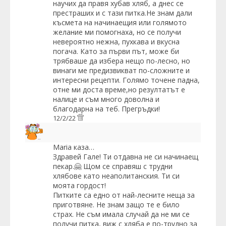
научих да правя хубав хляб, а днес се
престраших и с тази питка.Не знам дали
късмета на начинаещия или голямото
желание ми помогнаха, но се получи
невероятно нежна, пухкава и вкусна
погача. Като за първи път, може би
трябваше да избера нещо по-лесно, но
винаги ме предизвикват по-сложните и
интересни рецепти. Голямо точене падна,
отне ми доста време,но резултатът е
налице и съм много доволна и
благодарна на теб. Прегръдки!
12/2/22
Maria
каза…
Здравей Гале! Ти отдавна не си начинаещ
пекар.🤗 Щом се справяш с трудни
хлябове като неаполитанския. Ти си
моята гордост!
Питките са едно от най-лесните неща за
приготвяне. Не знам защо те е било
страх. Не съм имала случай да не ми се
получи питка, виж с хляба е по-трудно за