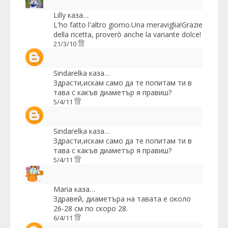
Lilly
каза…
L'ho fatto l'altro giorno.Una meraviglia!Grazie
della ricetta, proverò anche la variante dolce!
21/3/10
Sindarelka
каза…
Здрасти,искам само да те попитам ти в
тава с какъв диаметър я правиш?
5/4/11
Sindarelka
каза…
Здрасти,искам само да те попитам ти в
тава с какъв диаметър я правиш?
5/4/11
Maria
каза…
Здравей, диаметъра на тавата е около
26-28 см по скоро 28.
6/4/11