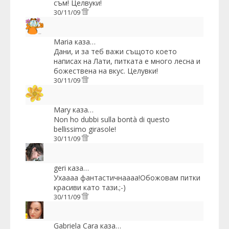
съм! Целвуки!
30/11/09
Maria
каза…
Дани, и за теб важи същото което
написах на Лати, питката е много лесна и
божествена на вкус. Целувки!
30/11/09
Mary
каза…
Non ho dubbi sulla bontà di questo
bellissimo girasole!
30/11/09
geri
каза…
Ухаааа фантастичнаааа!Обожовам питки
красиви като тази.;-)
30/11/09
Gabriela Cara
каза…