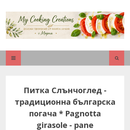
Питка Слънчоглед -
традиционна българска
погача * Pagnotta
girasole - pane