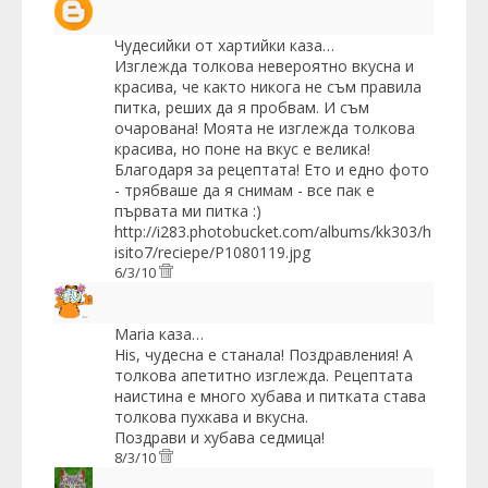
Чудесийки от хартийки
каза…
Изглежда толкова невероятно вкусна и
красива, че както никога не съм правила
питка, реших да я пробвам. И съм
очарована! Моята не изглежда толкова
красива, но поне на вкус е велика!
Благодаря за рецептата! Ето и едно фото
- трябваше да я снимам - все пак е
първата ми питка :)
http://i283.photobucket.com/albums/kk303/h
isito7/reciepe/P1080119.jpg
6/3/10
Maria
каза…
His, чудесна е станала! Поздравления! А
толкова апетитно изглежда. Рецептата
наистина е много хубава и питката става
толкова пухкава и вкусна.
Поздрави и хубава седмица!
8/3/10