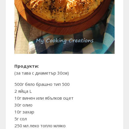
Продукти:
(за тава с диаметър 30см)
500г бяло брашно тип 500
2 яйца L
10г винен или ябълков оцет
30г олио
10г захар
5г сол
250 мл леко топло мляко