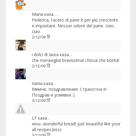
Maria
каза…
Federica, l'aceto di pane è per più crescente
e impastare. Nessun odore del pane. ciao,
ciao
2/12/09
i dolci di laura
каза…
che meraviglia! bravissima! chissà che bontà!
2/12/09
Vania
каза…
Мимче, поздравления. Страхотна е!
Поздрав и усмивки :)
3/12/09
LF
каза…
wou...wonderful bread! just beautiful like your
all recipes.kisss
3/12/09