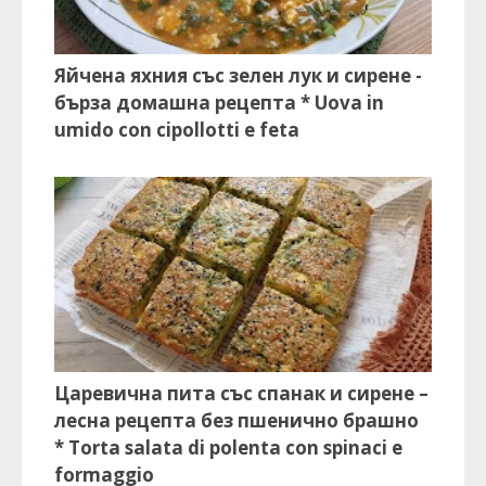
Яйчена яхния със зелен лук и сирене -
бърза домашна рецепта * Uova in
umido con cipollotti e feta
Царевична пита със спанак и сирене –
лесна рецепта без пшенично брашно
* Torta salata di polenta con spinaci e
formaggio