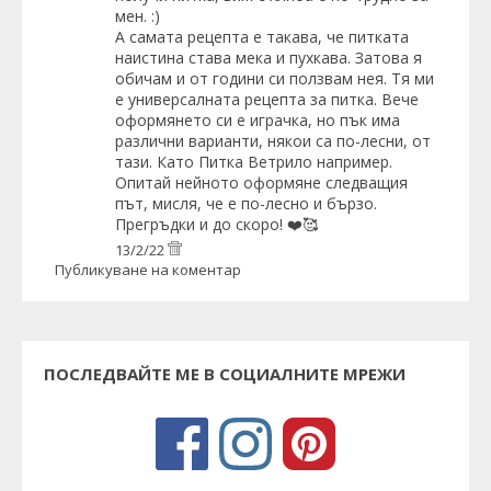
мен. :)
А самата рецепта е такава, че питката
наистина става мека и пухкава. Затова я
обичам и от години си ползвам нея. Тя ми
е универсалната рецепта за питка. Вече
оформянето си е играчка, но пък има
различни варианти, някои са по-лесни, от
тази. Като Питка Ветрило например.
Опитай нейното оформяне следващия
път, мисля, че е по-лесно и бързо.
Прегръдки и до скоро! ❤️🥰
13/2/22
Публикуване на коментар
ПОСЛЕДВАЙТЕ МЕ В СОЦИАЛНИТЕ МРЕЖИ