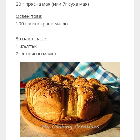
20 г прясна мая (или 7г суха мая)
Освен това:
100 г меко краве масло
За намазване:
1 жълтък
2с.л. прясно мляко