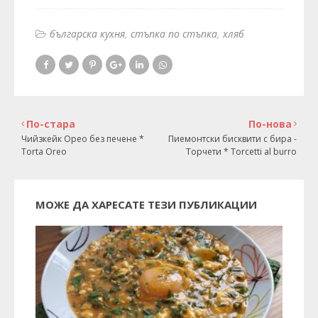
българска кухня
стъпка по стъпка
хляб
По-стара
По-нова
Чийзкейк Орео без печене *
Пиемонтски бисквити с бира -
Torta Oreo
Торчети * Torcetti al burro
МОЖЕ ДА ХАРЕСАТЕ ТЕЗИ ПУБЛИКАЦИИ