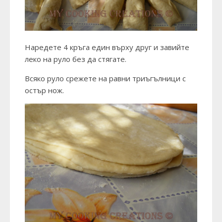
Наредете 4 кръга един върху друг и завийте
леко на руло без да стягате.
Всяко руло срежете на равни триъгълници с
остър нож.