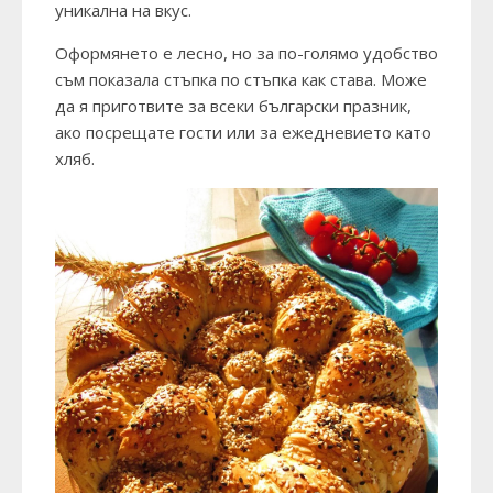
уникална на вкус.
Оформянето е лесно, но за по-голямо удобство
съм показала стъпка по стъпка как става. Може
да я приготвите за всеки български празник,
ако посрещате гости или за ежедневието като
хляб.