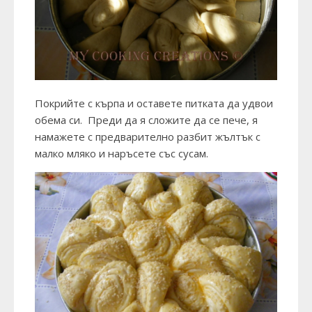
Покрийте с кърпа и оставете питката да удвои
обема си. Преди да я сложите да се пече, я
намажете с предварително разбит жълтък с
малко мляко и наръсете със сусам.