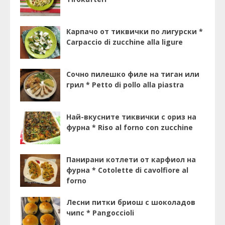
Карпачо от тиквички по лигурски *
Carpaccio di zucchine alla ligure
Сочно пилешко филе на тиган или
грил * Petto di pollo alla piastra
Най-вкусните тиквички с ориз на
фурна * Riso al forno con zucchine
Панирани котлети от карфиол на
фурна * Cotolette di cavolfiore al
forno
Лесни питки бриош с шоколадов
чипс * Pangoccioli