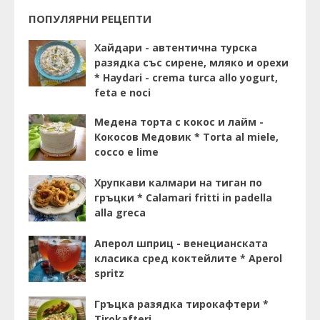
ПОПУЛЯРНИ РЕЦЕПТИ
Хайдари - автентична турска
разядка със сирене, мляко и орехи
* Haydari - crema turca allo yogurt,
feta e noci
Медена торта с кокос и лайм -
Кокосов Медовик * Torta al miele,
cocco e lime
Хрупкави калмари на тиган по
гръцки * Calamari fritti in padella
alla greca
Аперол шприц - венецианската
класика сред коктейлите * Aperol
spritz
Гръцка разядка тирокафтери *
Tirokafteri