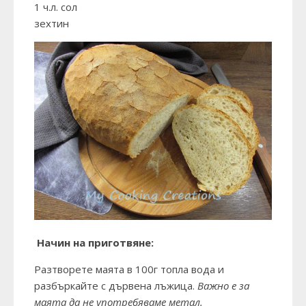
1 ч.л. сол
зехтин
Начин на приготвяне:
Разтворете маята в 100г топла вода и
разбъркайте с дървена лъжица.
Важно е за
маята да не употребяваме метал.