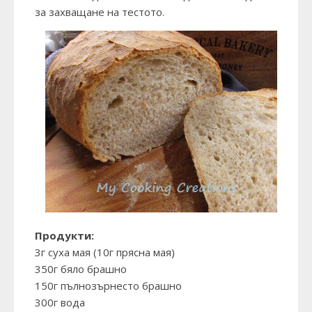
за захващане на тестото.
Продукти:
3г суха мая (10г прясна мая)
350г бяло брашно
150г пълнозърнесто брашно
300г вода