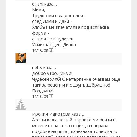
di_ani
каза…
Мими,
Трудно ми е да допълня,
след Дими и Дани -
Хлябът ме впечатлява под всякаква
форма -
а твоят е и чудесен.
Усмихнат ден, Диана
14/10/09
netty
каза…
Добро утро, Мими!
Чудесен хляб! С нетърпение очаквам още
такива рецепти и с друг вид брашно:)
Поздрави!
14/10/09
Ирония Идиотова
каза…
Ако ти кажа,че най-първите ми опити в
месенето на тесто с цел да направя
подобие на пита , излезнаха точно като