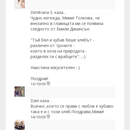
Dimitrana S.
каза…
Чудно изгежда, Мими! Толкова.. че
внезапно в главицата ми се появиха
следното от Емили Дикинсън:
"Тъй бял и хубав беше хлябът -
различен от трохите -
които в хола на природата -
разделях си с врабците".. ;-)
Наистина изкусителен :-)
Поздрав!
13/10/09
Dani
каза…
Всичко ,което се прави с любов е хубаво-
така е и с този хляб.Поздрави,Мими!
14/10/09