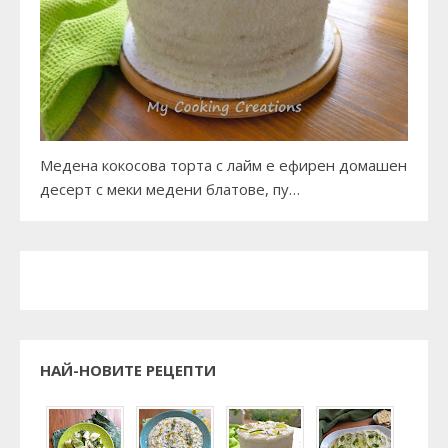
Медена кокосова торта с лайм е ефирен домашен
десерт с меки медени блатове, пу…
НАЙ-НОВИТЕ РЕЦЕПТИ