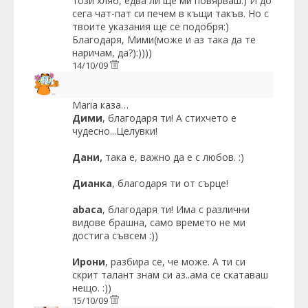
този хляб, едва ли ще ми повярваш:) И до
сега чат-пат си печем в къщи такъв. Но с
твоите указания ще се подобря:)
Благодаря, Мими(може и аз така да те
наричам, да?):))))
14/10/09
Maria
каза…
Дими
, благодаря ти! А стихчето е
чудесно...Целувки!
Дани,
така е, важно да е с любов. :)
Дианка
, благодаря ти от сърце!
abaca
, благодаря ти! Има с различни
видове брашна, само времето не ми
достига съвсем :))
Ирони
, разбира се, че може. А ти си
скрит талант знам си аз..ама се скатаваш
нещо. :))
15/10/09