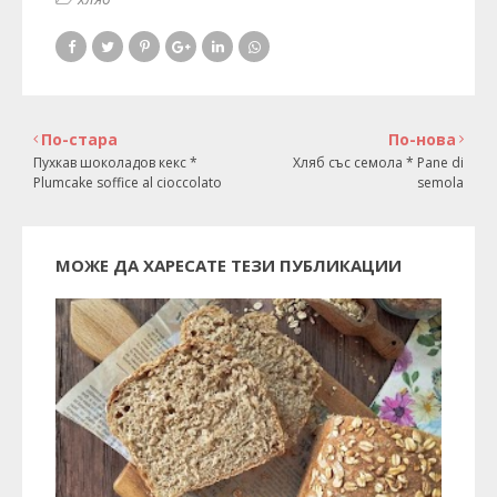
По-стара
По-нова
Пухкав шоколадов кекс *
Хляб със семола * Pane di
Plumcake soffice al cioccolato
semola
МОЖЕ ДА ХАРЕСАТЕ ТЕЗИ ПУБЛИКАЦИИ