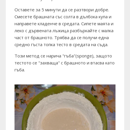
Оставете за 5 минути да се разтвори добре.
Смесете брашната със солта в дълбока купа и
направете кладенче в средата. Сипете маята и
леко с дървената лъжица разбъркайте с малка
част от брашното. Трябва да се получи една
средно гъста топка тесто в средата на съда.
Този метод се нарича "гъба"(sponge), защото
тестото се "захваща" с брашното и втасва като
гъба.