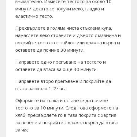
внимателно. Измесете тестото за около 10
минути докато се получи меко, гладко и
еластично тесто.
Прехвърлете в голяма чиста стъклена купа,
намаслете леко страните и дъното с мазнина и
покрийте тестото с найлон или влажна кърпа и
оставете да почине 30 минути.
Направете едно прегъване на тестото и
оставете да втаса за още 30 минути.
Направете второ прегъване и покрийте да
втаса за около 1-2 часа.
Оформете на топка и оставете да почине
тестото за 10 минути. След това оформете на
хляб, прехвърлете го в тава покрита с хартия
за печене и покрийте с влажна кърпа да втаса
за час.