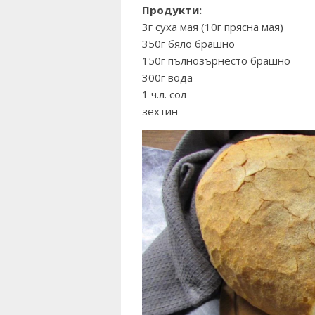
Продукти:
3г суха мая (10г прясна мая)
350г бяло брашно
150г пълнозърнесто брашно
300г вода
1 ч.л. сол
зехтин