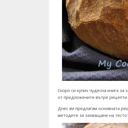
Скоро си купих чудесна книга за 
от предложените вътре рецепти 
Днес ви предлагам основната ре
методите за захващане на тесто