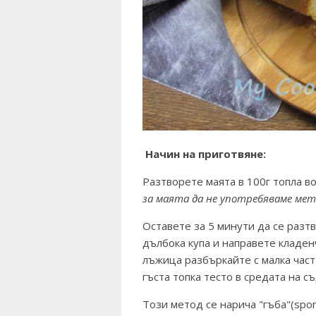
Начин на приготвяне:
Разтворете маята в 100г топла в
за маята да не употребяваме мет
Оставете за 5 минути да се разт
дълбока купа и направете кладен
лъжица разбъркайте с малка част
гъста топка тесто в средата на с
Този метод се нарича "гъба"(spo