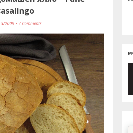
casalingо
13/2009
7 Comments
М