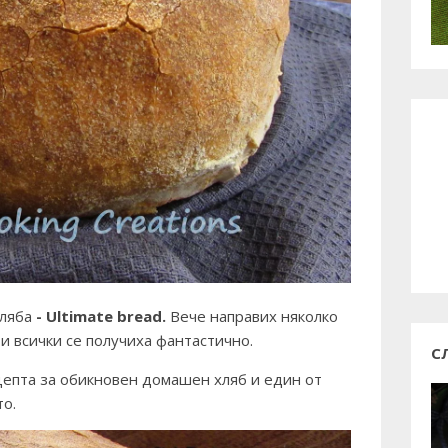
хляба
-
Ultimate bread
.
Вече направих няколко
и всички се получиха фантастично.
С
цепта за обикновен домашен хляб и един от
то.