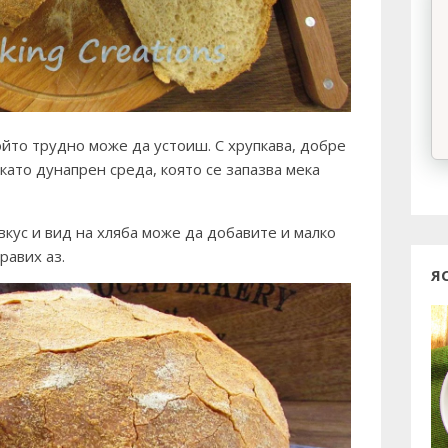
ойто трудно може да устоиш. С хрупкава, добре
като дунапрен среда, която се запазва мека
вкус и вид на хляба може да добавите и малко
равих аз.
Я