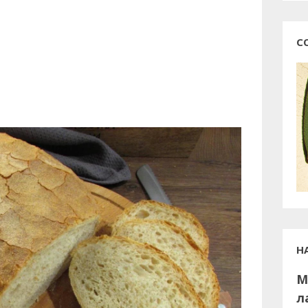
С
Н
М
л