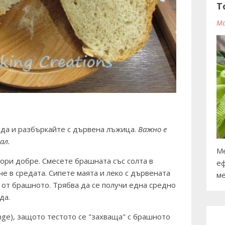
T
Ma
ода и разбъркайте с дървена лъжица.
Важно е
ал.
Ме
вори добре. Смесете брашната със солта в
еф
че в средата. Сипете маята и леко с дървената
ме
 от брашното. Трябва да се получи една средно
ъда.
nge), защото тестото се "захваща" с брашното