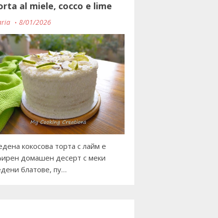
orta al miele, cocco e lime
ria
8/01/2026
дена кокосова торта с лайм е
ирен домашен десерт с меки
дени блатове, пу…