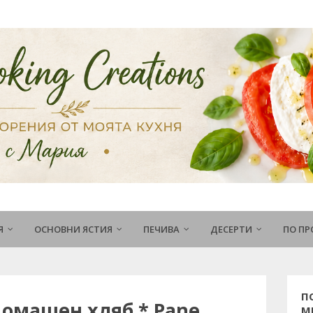
Я
ОСНОВНИ ЯСТИЯ
ПЕЧИВА
ДЕСЕРТИ
ПО П
П
омашен хляб * Pane
М