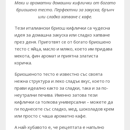
Меки и ароматни домашни кифлички от богато
бриошено тесто. Перфектни за закуска, брънч
или сладко хапване с кафе.
Тези италиански бриош кифлички са чудесна
идея за домашна закуска или сладко хапване
през деня. Приготвят се от богато бриошено
тесто с яйца, масло и мляко, което им придава
мекота, фин аромат и приятна златиста
коричка.
Бриошеното тесто е известно със своята
нежна структура и леко сладък вкус, което го
прави идеално както за сладки, така и за по-
неутрални печива. Именно затова тези
кифлички са толкова универсални – можете да
ги поднесете със сладко, мед, шоколадов крем
или просто с чаша ароматно кафе.
А най-хубавото е, че рецептата е напълно