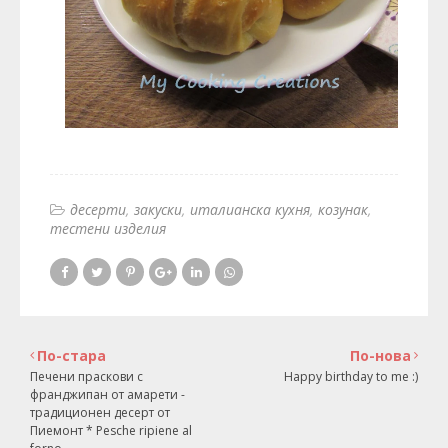
десерти
закуски
италианска кухня
козунак
тестени изделия
По-стара
По-нова
Печени праскови с
Happy birthday to me :)
франджипан от амарети -
традиционен десерт от
Пиемонт * Pesche ripiene al