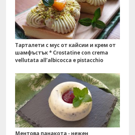
Тарталети с мус от кайсии и крем от
шамфъстък * Crostatine con crema
vellutata all’albicocca e pistacchio
Ментова панакота - нежен