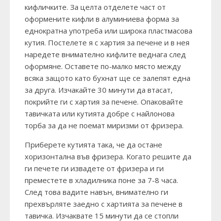
кифличките. За целта отделете част от
оформените кифли в алуминиева форма за
еднократна употреба или широка пластмасова
кутия. Постелете я с хартия за печене и в нея
наредете внимателно кифлите веднага след
оформяне. Оставете по-малко място между
всяка защото като бухнат ще се залепят една
за друга. Изчакайте 30 минути да втасат,
покрийте ги с хартия за печене. Опаковайте
тавичката или кутията добре с найлонова
торба за да не поемат миризми от фризера.
Приберете кутията така, че да остане
хоризонтална във фризера. Когато решите да
ги печете ги извадете от фризера и ги
преместете в хладилника поне за 7-8 часа.
След това вадите навън, внимателно ги
прехвърляте заедно с хартията за печене в
тавичка. Изчаквате 15 минути да се стопли