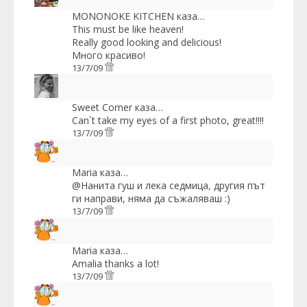
MONONOKE KITCHEN
каза…
This must be like heaven!
Really good looking and delicious!
Много красиво!
13/7/09
Sweet Corner
каза…
Can`t take my eyes of a first photo, great!!!!
13/7/09
Maria
каза…
@Нанита гуш и лека седмица, другия път
ги направи, няма да съжаляваш :)
13/7/09
Maria
каза…
Amalia thanks a lot!
13/7/09