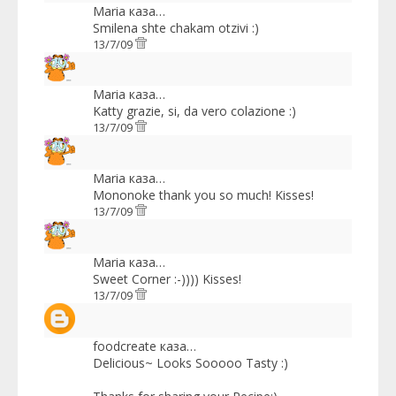
Maria
каза…
Smilena shte chakam otzivi :)
13/7/09
Maria
каза…
Katty grazie, si, da vero colazione :)
13/7/09
Maria
каза…
Mononoke thank you so much! Kisses!
13/7/09
Maria
каза…
Sweet Corner :-)))) Kisses!
13/7/09
foodcreate
каза…
Delicious~ Looks Sooooo Tasty :)