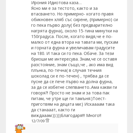
Ирония Идиотова
каза…
Ясно ми е за тестото, както и за
втасването. Но примерно- когато правя
обикновен хляб със сирене, (примерно) си
го пека първо долу( без предварително
нагрята фурна), около 15-тина минутки на
150градуса. После, когато видя,че е по-
малко от една втора на тавата ми, пускам
и горната фурна и увеличавам градусите
на 180. И така си го пека. Обаче. За тези
бриоши ме интересува. Знам,че се оставя
разстояние, знам също,че , ако има вид
плънка, по-течна( в случая течния
шоколад си е по-течен) , трябва да се
пусне да се пече първо на долна фурна,
за да се избегне слепването..Ама какви ги
говоря?! Просто не знам и за това пак
питам, че утре ще ги тамъня:)Тоест-
приготвям на децата ми:) Искаааам така
да станааат, както ги
виждааам:)):)))Благодаря!!! Много!!
12/7/09