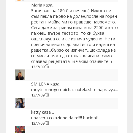
Maria
каза…
Загряваш на 180 С и печеш :) Никога не
съм пекла първо на долен,после на горен
реотан...майка ми го правеше навремето.
Сега даже загрявам винаги на 220С и като
пъхнеш вътре тестото, то си бухва
още,надува се и се изпича чудесно. Не ги
препичай много...до златисто и вадиш на
решетка...бързо се изпичат...шоколада не
го мисли..няма да станат клисави...само
спазвай рецептата...и чакам отзивите :)
13/7/09
SMİLENA
каза…
moyte mnogo obichat nutela.shte napravya...
13/7/09
katty
каза…
una vera colazione da re!!!! bacioni!!
13/7/09