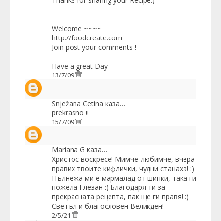
Thanks for sharing your Recipe:)
Welcome ~~~~
http://foodcreate.com
Join post your comments !
Have a great Day !
13/7/09
Snježana Cetina
каза…
prekrasno !!
15/7/09
Mariana G
каза…
Христос воскресе! Мимче-любимче, вчера
правих твоите кифлички, чудни станаха! :)
Пълнежа ми е мармалад от шипки, така ги
пожела Глезан :) Благодаря ти за
прекрасната рецепта, пак ще ги правя! :)
Светъл и благословен Великден!
2/5/21