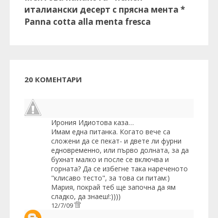
италиански десерт с прясна мента *
Panna cotta alla menta fresca
20 КОМЕНТАРИ
Ирония Идиотова
каза…
Имам една питанка. Когато вече са
сложени да се пекат- и двете ли фурни
едновременно, или първо долната, за да
бухнат малко и после се включва и
горната? Да се избегне така нареченото
"клисаво тесто", за това си питам:)
Мария, покрай теб ще започна да ям
сладко, да знаеш!:))))
12/7/09