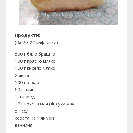
Продукти:
(За 20-22 кифлички)
500 г бяло брашно
100 г прясно мляко
150 г кисело мляко
2 яйца L
100 г захар
60 г олио
1 ч.л. мед
12 г прясна мая (4г суха мая)
5 г сол
кората на 1 лимон
ванилия