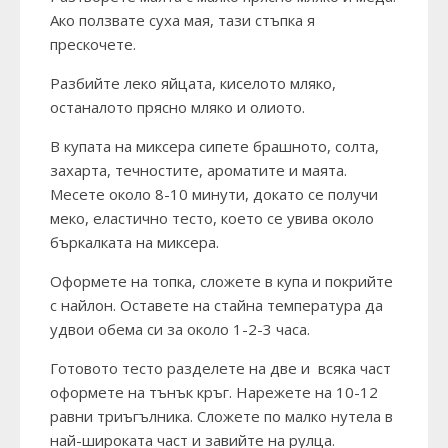
Ако ползвате суха мая, тази стъпка я
прескочете.
Разбийте леко яйцата, киселото мляко,
останалото прясно мляко и олиото.
В купата на миксера сипете брашното, солта,
захарта, течностите, ароматите и маята.
Месете около 8-10 минути, докато се получи
меко, еластично тесто, което се увива около
бъркалката на миксера.
Оформете на топка, сложете в купа и покрийте
с найлон. Оставете на стайна температура да
удвои обема си за около 1-2-3 часа.
Готовото тесто разделете на две и всяка част
оформете на тънък кръг. Нарежете на 10-12
равни триъгълника. Сложете по малко нутела в
най-широката част и завийте на рулца.