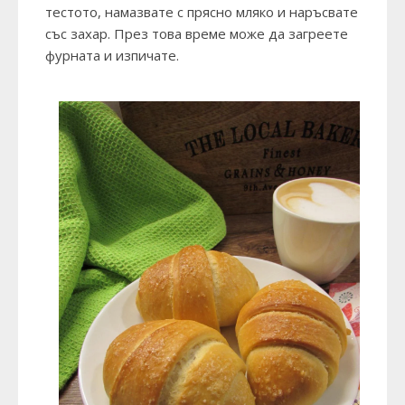
тестото, намазвате с прясно мляко и наръсвате
със захар. През това време може да загреете
фурната и изпичате.