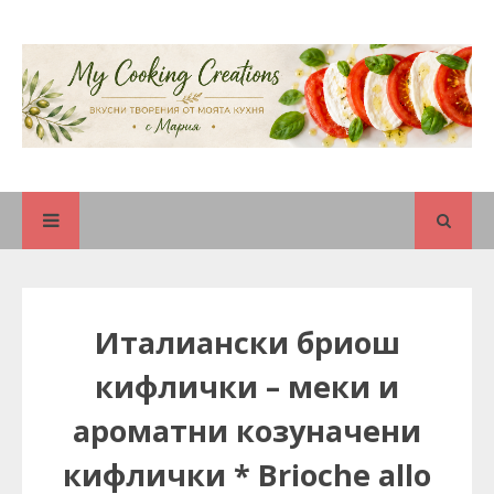
Италиански бриош
кифлички – меки и
ароматни козуначени
кифлички * Brioche allo