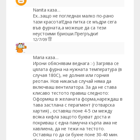
Nanita
каза…
Ех...защо не погледнах малко по-рано
тази красота!Една питка се мъдри сега
във фурната,а можеше да са тези
неустоими бриоши.Прегръдки!
12/7/09
Maria
каза…
Ирони обяснявам веднага :-) Загрява се
цялата фурна на нужната температура (в
случая 180С), не долния или горния
реотан. Нов никакъв случай няма да
включваш вентилатора. За да не става
клисаво тестото правиш следното:
Оформяш в желаната форма,нареждаш в
тава застлана с перагмент (готварска
хартия) , оставяш поне 4-5 см между
всяка кифла защото бухват доста и
покриваш с една памучна кърпа ама не
хавлиена, да не тежи на тестото.
Оставяш го да си бухне поне 30-40 мин.