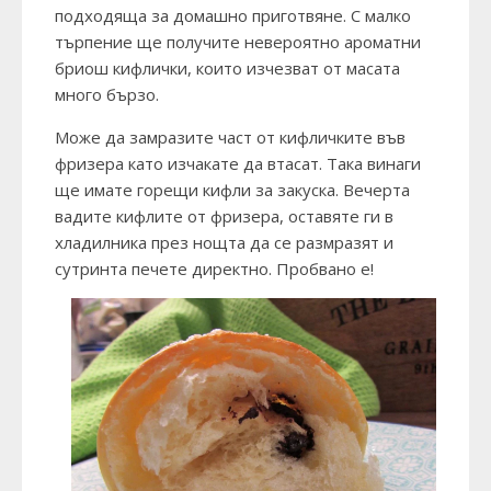
подходяща за домашно приготвяне. С малко
търпение ще получите невероятно ароматни
бриош кифлички, които изчезват от масата
много бързо.
Може да замразите част от кифличките във
фризера като изчакате да втасат. Така винаги
ще имате горещи кифли за закуска. Вечерта
вадите кифлите от фризера, оставяте ги в
хладилника през нощта да се размразят и
сутринта печете директно. Пробвано е!