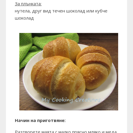
За плънката:
нутела, друг вид течен шоколад или кубче
шоколад
Начин на приготвяне:
Разтворете маята с малко прясно мляко и меда.