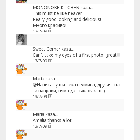
MONONOKE KITCHEN
каза…
This must be like heaven!
Really good looking and delicious!
Много красиво!
13/7/09
Sweet Corner
каза…
Can`t take my eyes of a first photo, great!!!!
13/7/09
Maria
каза…
@Нанита гуш и лека седмица, другия път
ги направи, няма да съжаляваш :)
13/7/09
Maria
каза…
Amalia thanks a lot!
13/7/09