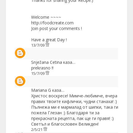
Thanks for sharing your Recipe:)
Welcome ~~~~
http://foodcreate.com
Join post your comments !
Have a great Day !
13/7/09
Snježana Cetina
каза…
prekrasno !!
15/7/09
Mariana G
каза…
Христос воскресе! Мимче-любимче, вчера
правих твоите кифлички, чудни станаха! :)
Пълнежа ми е мармалад от шипки, така ги
пожела Глезан :) Благодаря ти за
прекрасната рецепта, пак ще ги правя! :)
Светъл и благословен Великден!
2/5/21