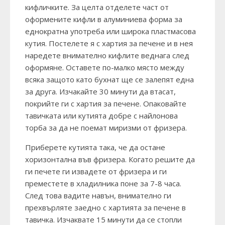
кифличките. За целта отделете част от
оформените кифли в алуминиева форма за
еднократна употреба или широка пластмасова
кутия. Постелете я с хартия за печене и в нея
наредете внимателно кифлите веднага след
оформяне. Оставете по-малко място между
всяка защото като бухнат ще се залепят една
за друга. Изчакайте 30 минути да втасат,
покрийте ги с хартия за печене. Опаковайте
тавичката или кутията добре с найлонова
торба за да не поемат миризми от фризера.
Приберете кутията така, че да остане
хоризонтална във фризера. Когато решите да
ги печете ги извадете от фризера и ги
преместете в хладилника поне за 7-8 часа.
След това вадите навън, внимателно ги
прехвърляте заедно с хартията за печене в
тавичка. Изчаквате 15 минути да се стопли