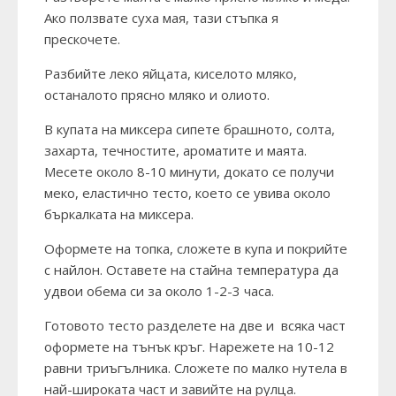
Ако ползвате суха мая, тази стъпка я
прескочете.
Разбийте леко яйцата, киселото мляко,
останалото прясно мляко и олиото.
В купата на миксера сипете брашното, солта,
захарта, течностите, ароматите и маята.
Месете около 8-10 минути, докато се получи
меко, еластично тесто, което се увива около
бъркалката на миксера.
Оформете на топка, сложете в купа и покрийте
с найлон. Оставете на стайна температура да
удвои обема си за около 1-2-3 часа.
Готовото тесто разделете на две и всяка част
оформете на тънък кръг. Нарежете на 10-12
равни триъгълника. Сложете по малко нутела в
най-широката част и завийте на рулца.