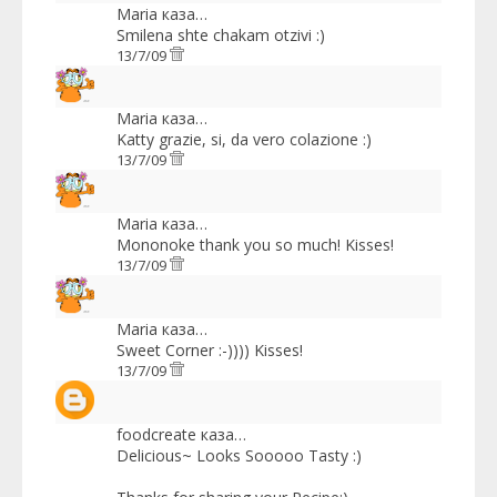
Maria
каза…
Smilena shte chakam otzivi :)
13/7/09
Maria
каза…
Katty grazie, si, da vero colazione :)
13/7/09
Maria
каза…
Mononoke thank you so much! Kisses!
13/7/09
Maria
каза…
Sweet Corner :-)))) Kisses!
13/7/09
foodcreate
каза…
Delicious~ Looks Sooooo Tasty :)