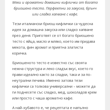
Меки и ароматни домашни кифлички от богато
бриошено тесто. Перфектни за закуска, брънч
или сладко хапване с кафе.
Тези италиански бриош кифлички са чудесна
идея за домашна закуска или сладко хапване
през деня. Приготвят се от богато бриошено
тесто с яйца, масло и мляко, което им придава
мекота, фин аромат и приятна златиста
коричка.
Бриошеното тесто е известно със своята
нежна структура и леко сладък вкус, което го
прави идеално както за сладки, така и за по-
неутрални печива. Именно затова тези
кифлички са толкова универсални – можете да
ги поднесете със сладко, мед, шоколадов крем
или просто с чаша ароматно кафе.
А най-хубавото е, че рецептата е напълно