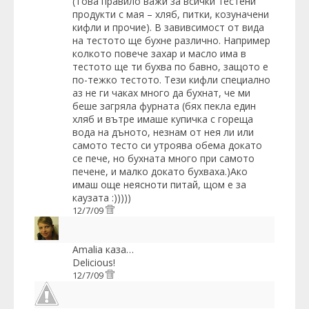
(Това правило важи за всички тестени
продукти с мая – хляб, питки, козуначени
кифли и прочие). В завивсимост от вида
на тестото ще бухне различно. Например
колкото повече захар и масло има в
тестото ще ти бухва по бавно, защото е
по-тежко тестото. Тези кифли специално
аз не ги чаках много да бухнат, че ми
беше загряла фурната (бях пекла един
хляб и вътре имаше купичка с гореща
вода на дъното, незнам от нея ли или
самото тесто си утроява обема докато
се пече, но бухната много при самото
печене, и малко докато бухваха.)Aко
имаш още неясноти питай, щом е за
каузата :)))))
12/7/09
Amalia
каза…
Delicious!
12/7/09