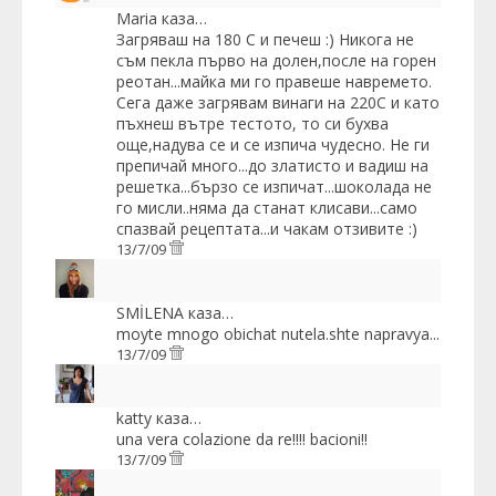
Maria
каза…
Загряваш на 180 С и печеш :) Никога не
съм пекла първо на долен,после на горен
реотан...майка ми го правеше навремето.
Сега даже загрявам винаги на 220С и като
пъхнеш вътре тестото, то си бухва
още,надува се и се изпича чудесно. Не ги
препичай много...до златисто и вадиш на
решетка...бързо се изпичат...шоколада не
го мисли..няма да станат клисави...само
спазвай рецептата...и чакам отзивите :)
13/7/09
SMİLENA
каза…
moyte mnogo obichat nutela.shte napravya...
13/7/09
katty
каза…
una vera colazione da re!!!! bacioni!!
13/7/09