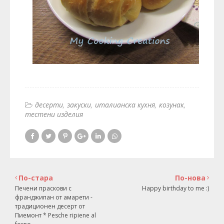
десерти
закуски
италианска кухня
козунак
тестени изделия
По-стара
По-нова
Печени праскови с
Happy birthday to me :)
франджипан от амарети -
традиционен десерт от
Пиемонт * Pesche ripiene al