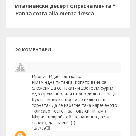
италиански десерт с прясна мента *
Panna cotta alla menta fresca
20 КОМЕНТАРИ
Ирония Идиотова
каза…
Имам една питанка. Когато вече са
сложени да се пекат- и двете ли фурни
едновременно, или първо долната, за да
бухнат малко и после се включва и
горната? Да се избегне така нареченото
"клисаво тесто", за това си питам:)
Мария, покрай теб ще започна да ям
сладко, да знаеш!:))))
12/7/09