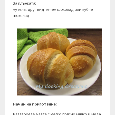
За плънката:
нутела, друг вид течен шоколад или кубче
шоколад
Начин на приготвяне:
Разтворете маята с малко прясно мляко и меда.