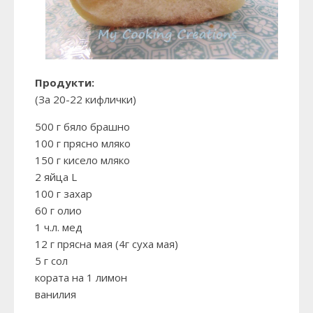
Продукти:
(За 20-22 кифлички)
500 г бяло брашно
100 г прясно мляко
150 г кисело мляко
2 яйца L
100 г захар
60 г олио
1 ч.л. мед
12 г прясна мая (4г суха мая)
5 г сол
кората на 1 лимон
ванилия