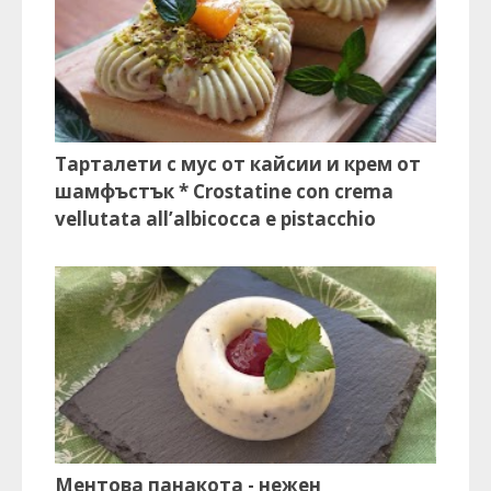
Тарталети с мус от кайсии и крем от
шамфъстък * Crostatine con crema
vellutata all’albicocca e pistacchio
Ментова панакота - нежен