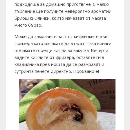
подходяща за домашно приготвяне. С малко
търпение ще получите невероятно ароматни
бриош кифлички, които изчезват от масата
много бързо.
Може да замразите част от кифличките във
фризера като изчакате да втасат. Така винаги
ще имате горещи кифли за закуска. Вечерта
вадите кифлите от фризера, оставяте ги в
хладилника през нощта да се размразят и
сутринта печете директно. Пробвано е!