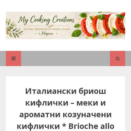
Италиански бриош
кифлички – меки и
ароматни козуначени
кифлички * Brioche allo