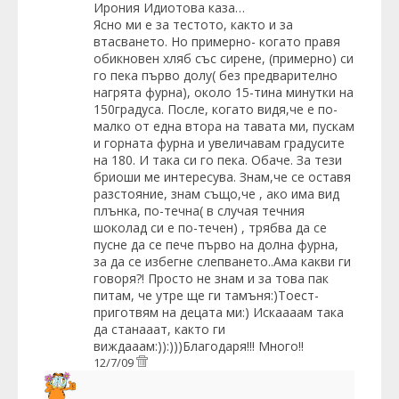
Ирония Идиотова
каза…
Ясно ми е за тестото, както и за
втасването. Но примерно- когато правя
обикновен хляб със сирене, (примерно) си
го пека първо долу( без предварително
нагрята фурна), около 15-тина минутки на
150градуса. После, когато видя,че е по-
малко от една втора на тавата ми, пускам
и горната фурна и увеличавам градусите
на 180. И така си го пека. Обаче. За тези
бриоши ме интересува. Знам,че се оставя
разстояние, знам също,че , ако има вид
плънка, по-течна( в случая течния
шоколад си е по-течен) , трябва да се
пусне да се пече първо на долна фурна,
за да се избегне слепването..Ама какви ги
говоря?! Просто не знам и за това пак
питам, че утре ще ги тамъня:)Тоест-
приготвям на децата ми:) Искаааам така
да станааат, както ги
виждааам:)):)))Благодаря!!! Много!!
12/7/09