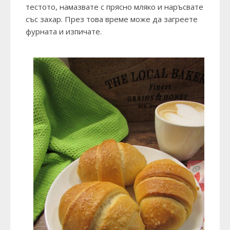
тестото, намазвате с прясно мляко и наръсвате
със захар. През това време може да загреете
фурната и изпичате.