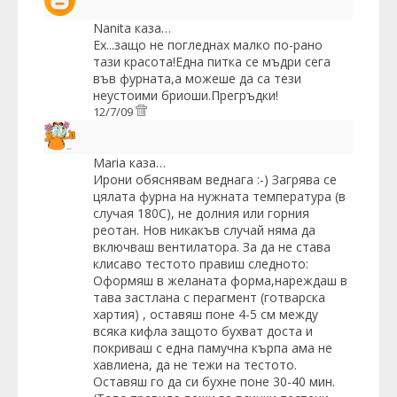
Nanita
каза…
Ех...защо не погледнах малко по-рано
тази красота!Една питка се мъдри сега
във фурната,а можеше да са тези
неустоими бриоши.Прегръдки!
12/7/09
Maria
каза…
Ирони обяснявам веднага :-) Загрява се
цялата фурна на нужната температура (в
случая 180С), не долния или горния
реотан. Нов никакъв случай няма да
включваш вентилатора. За да не става
клисаво тестото правиш следното:
Оформяш в желаната форма,нареждаш в
тава застлана с перагмент (готварска
хартия) , оставяш поне 4-5 см между
всяка кифла защото бухват доста и
покриваш с една памучна кърпа ама не
хавлиена, да не тежи на тестото.
Оставяш го да си бухне поне 30-40 мин.