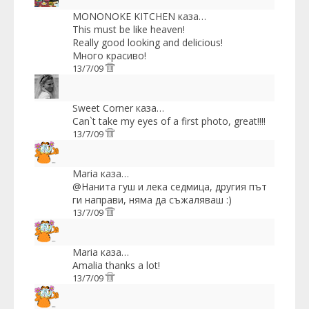
MONONOKE KITCHEN
каза…
This must be like heaven!
Really good looking and delicious!
Много красиво!
13/7/09
Sweet Corner
каза…
Can`t take my eyes of a first photo, great!!!!
13/7/09
Maria
каза…
@Нанита гуш и лека седмица, другия път
ги направи, няма да съжаляваш :)
13/7/09
Maria
каза…
Amalia thanks a lot!
13/7/09