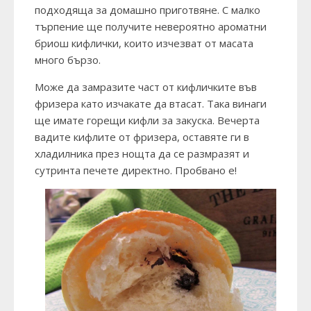
подходяща за домашно приготвяне. С малко
търпение ще получите невероятно ароматни
бриош кифлички, които изчезват от масата
много бързо.
Може да замразите част от кифличките във
фризера като изчакате да втасат. Така винаги
ще имате горещи кифли за закуска. Вечерта
вадите кифлите от фризера, оставяте ги в
хладилника през нощта да се размразят и
сутринта печете директно. Пробвано е!