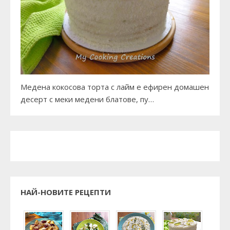
Медена кокосова торта с лайм е ефирен домашен
десерт с меки медени блатове, пу…
НАЙ-НОВИТЕ РЕЦЕПТИ