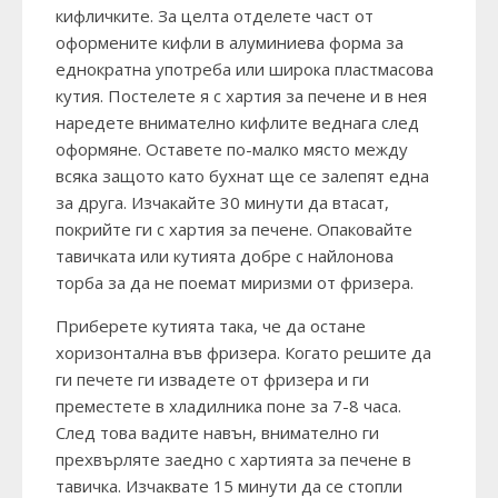
кифличките. За целта отделете част от
оформените кифли в алуминиева форма за
еднократна употреба или широка пластмасова
кутия. Постелете я с хартия за печене и в нея
наредете внимателно кифлите веднага след
оформяне. Оставете по-малко място между
всяка защото като бухнат ще се залепят една
за друга. Изчакайте 30 минути да втасат,
покрийте ги с хартия за печене. Опаковайте
тавичката или кутията добре с найлонова
торба за да не поемат миризми от фризера.
Приберете кутията така, че да остане
хоризонтална във фризера. Когато решите да
ги печете ги извадете от фризера и ги
преместете в хладилника поне за 7-8 часа.
След това вадите навън, внимателно ги
прехвърляте заедно с хартията за печене в
тавичка. Изчаквате 15 минути да се стопли