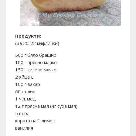
Продукти:
(За 20-22 кифлички)
500 г бяло брашно
100 г прясно мляко
150 г кисело мляко
2 яйца L
100 г захар
60 г олио
1 ч.л. мед
12 г прясна мая (4г суха мая)
5 г сол
кората на 1 лимон
ванилия