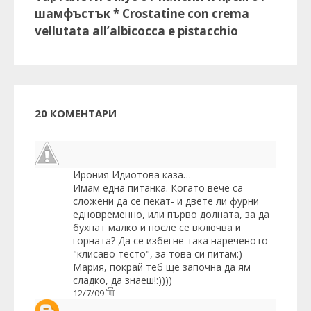
шамфъстък * Crostatine con crema
vellutata all’albicocca e pistacchio
20 КОМЕНТАРИ
Ирония Идиотова
каза…
Имам една питанка. Когато вече са
сложени да се пекат- и двете ли фурни
едновременно, или първо долната, за да
бухнат малко и после се включва и
горната? Да се избегне така нареченото
"клисаво тесто", за това си питам:)
Мария, покрай теб ще започна да ям
сладко, да знаеш!:))))
12/7/09