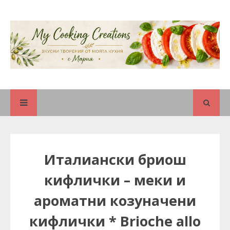
Италиански бриош
кифлички – меки и
ароматни козуначени
кифлички * Brioche allo