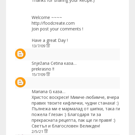
Thanks for sharing your Recipe:)
Welcome ~~~~
http://foodcreate.com
Join post your comments !
Have a great Day !
13/7/09
Snježana Cetina
каза…
prekrasno !!
15/7/09
Mariana G
каза…
Христос воскресе! Мимче-любимче, вчера
правих твоите кифлички, чудни станаха! :)
Пълнежа ми е мармалад от шипки, така ги
пожела Глезан :) Благодаря ти за
прекрасната рецепта, пак ще ги правя! :)
Светъл и благословен Великден!
2/5/21