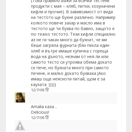
(Това правило важи за всички тестени
продукти с мая – хляб, питки, козуначени
кифли и прочие). В завивсимост от вида
на тестото ще бухне различно. Например
колкото повече захар и масло има в
тестото ще ти бухва по бавно, защото е
по-тежко тестото. Тези кифли специално
аз не ги чаках много да бухнат, че ми
беше загряла фурната (бях пекла един
хляб и вътре имаше купичка с гореща
вода на дъното, незнам от нея ли или
самото тесто си утроява обема докато
се пече, но бухната много при самото
печене, и малко докато бухваха.)Aко
имаш още неясноти питай, щом е за
каузата :)))))
12/7/09
Amalia
каза…
Delicious!
12/7/09