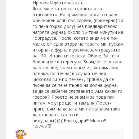
Ирония Идиотова
каза…
Ясно ми е за тестото, както и за
втасването. Но примерно- когато правя
обикновен хляб със сирене, (примерно) си
го пека първо долу( без предварително
нагрята фурна), около 15-тина минутки на
150градуса. После, когато видя,че е по-
малко от една втора на тавата ми, пускам
и горната фурна и увеличавам градусите
на 180. И така си го пека. Обаче. За тези
бриоши ме интересува. Знам,че се оставя
разстояние, знам също,че , ако има вид
плънка, по-течна( в случая течния
шоколад си е по-течен) , трябва да се
пусне да се пече първо на долна фурна,
за да се избегне слепването..Ама какви ги
говоря?! Просто не знам и за това пак
питам, че утре ще ги тамъня:)Тоест-
приготвям на децата ми:) Искаааам така
да станааат, както ги
виждааам:)):)))Благодаря!!! Много!!
12/7/09