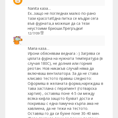
Nanita
каза…
Ех...защо не погледнах малко по-рано
тази красота!Една питка се мъдри сега
във фурната,а можеше да са тези
неустоими бриоши.Прегръдки!
12/7/09
Maria
каза…
Ирони обяснявам веднага :-) Загрява се
цялата фурна на нужната температура (в
случая 180С), не долния или горния
реотан. Нов никакъв случай няма да
включваш вентилатора. За да не става
клисаво тестото правиш следното:
Оформяш в желаната форма,нареждаш в
тава застлана с перагмент (готварска
хартия) , оставяш поне 4-5 см между
всяка кифла защото бухват доста и
покриваш с една памучна кърпа ама не
хавлиена, да не тежи на тестото.
Оставяш го да си бухне поне 30-40 мин.