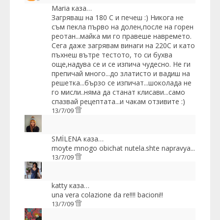
Maria
каза…
Загряваш на 180 С и печеш :) Никога не
съм пекла първо на долен,после на горен
реотан...майка ми го правеше навремето.
Сега даже загрявам винаги на 220С и като
пъхнеш вътре тестото, то си бухва
още,надува се и се изпича чудесно. Не ги
препичай много...до златисто и вадиш на
решетка...бързо се изпичат...шоколада не
го мисли..няма да станат клисави...само
спазвай рецептата...и чакам отзивите :)
13/7/09
SMİLENA
каза…
moyte mnogo obichat nutela.shte napravya...
13/7/09
katty
каза…
una vera colazione da re!!!! bacioni!!
13/7/09