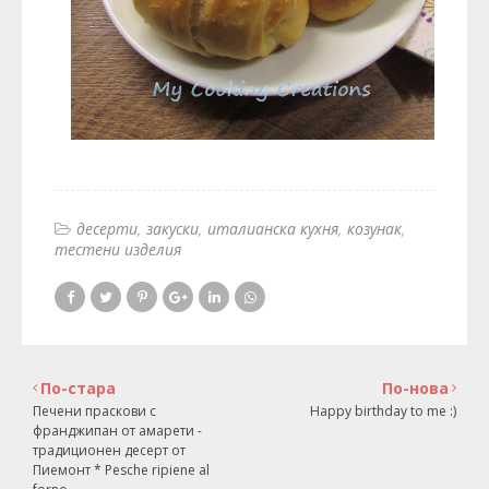
десерти
закуски
италианска кухня
козунак
тестени изделия
По-стара
По-нова
Печени праскови с
Happy birthday to me :)
франджипан от амарети -
традиционен десерт от
Пиемонт * Pesche ripiene al