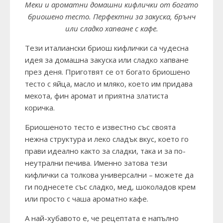
Меки и ароматни домашни кифлички от богато
бриошено тесто. Перфектни за закуска, брънч
или сладко хапване с кафе.
Тези италиански бриош кифлички са чудесна
идея за домашна закуска или сладко хапване
през деня. Приготвят се от богато бриошено
тесто с яйца, масло и мляко, което им придава
мекота, фин аромат и приятна златиста
коричка.
Бриошеното тесто е известно със своята
нежна структура и леко сладък вкус, което го
прави идеално както за сладки, така и за по-
неутрални печива. Именно затова тези
кифлички са толкова универсални – можете да
ги поднесете със сладко, мед, шоколадов крем
или просто с чаша ароматно кафе.
А най-хубавото е, че рецептата е напълно