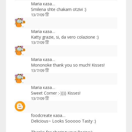
Maria
каза…
Smilena shte chakam otzivi :)
13/7/09
Maria
каза…
Katty grazie, si, da vero colazione :)
13/7/09
Maria
каза…
Mononoke thank you so much! Kisses!
13/7/09
Maria
каза…
Sweet Corner :-)))) Kisses!
13/7/09
foodcreate
каза…
Delicious~ Looks Sooooo Tasty :)