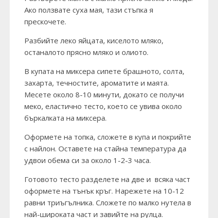
Ако ползвате суха мая, тази стъпка я
прескочете.
Разбийте леко яйцата, киселото мляко,
останалото прясно мляко и олиото.
В купата на миксера сипете брашното, солта,
захарта, течностите, ароматите и маята.
Месете около 8-10 минути, докато се получи
меко, еластично тесто, което се увива около
бъркалката на миксера.
Оформете на топка, сложете в купа и покрийте
с найлон. Оставете на стайна температура да
удвои обема си за около 1-2-3 часа.
Готовото тесто разделете на две и всяка част
оформете на тънък кръг. Нарежете на 10-12
равни триъгълника. Сложете по малко нутела в
най-широката част и завийте на рулца.