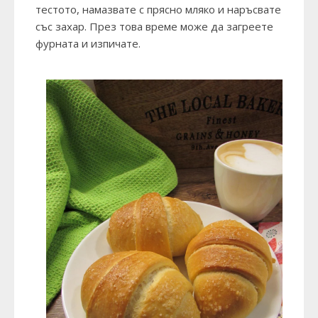
тестото, намазвате с прясно мляко и наръсвате
със захар. През това време може да загреете
фурната и изпичате.