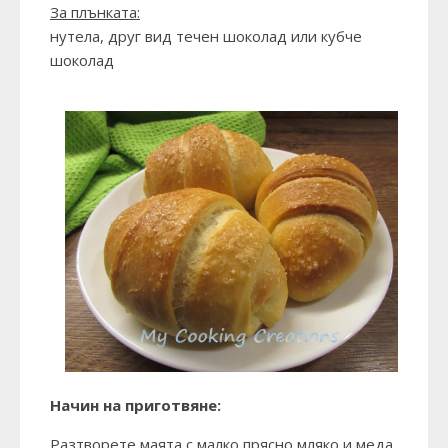
За плънката:
нутела, друг вид течен шоколад или кубче
шоколад
Начин на приготвяне:
Разтворете маята с малко прясно мляко и меда.