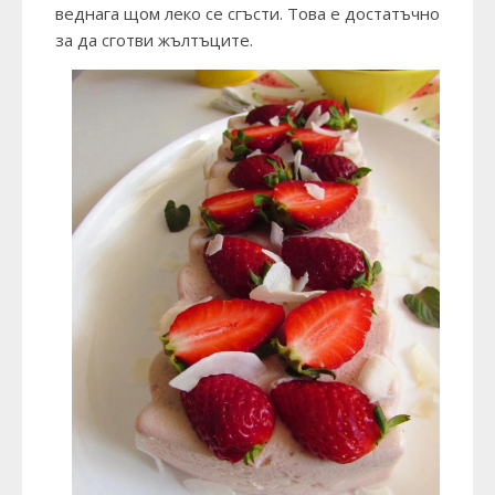
веднага щом леко се сгъсти. Това е достатъчно
за да сготви жълтъците.