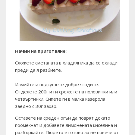
Начин на приготвяне:
Сложете сметаната в хладилника да се охлади
преди да я разбиете.
Измийте и подсушете добре ягодите.
Отделете 200г и ги срежете на половинки или
четвъртинки. Сипете ги в малка казерола
заедно с 30г захар.
Оставете на среден огън да поврят докато
поомекнат и добавете лимонената киселина и
разбъркайте. Пюрето е готово за не повече от