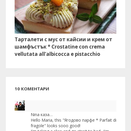
Тарталети с мус от кайсии и крем от
шамфъстък * Crostatine con crema
vellutata all’albicocca e pistacchio
10 КОМЕНТАРИ
Nina
каза…
Hello Maria, this "Ягодово парфе * Parfait di
fragole" looks sooo good!