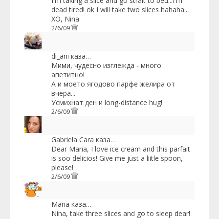
I'm taking a slice and go strait to bed...I'm
dead tired! ok I will take two slices hahaha...
XO, Nina
2/6/09
di_ani
каза…
Мими, чудесно изглежда - много
апетитно!
А и моето ягодово парфе желира от
вчера...
Усмихнат ден и long-distance hug!
2/6/09
Gabriela Cara
каза…
Dear Maria, I love ice cream and this parfait
is soo delicios! Give me just a liitle spoon,
please!
2/6/09
Maria
каза…
Nina, take three slices and go to sleep dear!