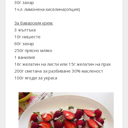
30г захар
1ч.л. лимонена киселина(опция)
За баварския крем:
3 жълтъка
10г нишесте
60г захар
250г прясно мляко
1 ванилия
16г желатин на листи или 15г желатин на прах
200г сметана за разбиване 30% масленост
100г ягоди за украса