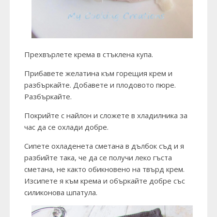
Прехвърлете крема в стъклена купа.
Прибавете желатина към горещия крем и
разбъркайте. Добавете и плодовото пюре.
Разбъркайте.
Покрийте с найлон и сложете в хладилника за
час да се охлади добре.
Сипете охладенета сметана в дълбок съд и я
разбийте така, че да се получи леко гъста
сметана, не както обикновено на твърд крем.
Изсипете я към крема и объркайте добре със
силиконова шпатула.