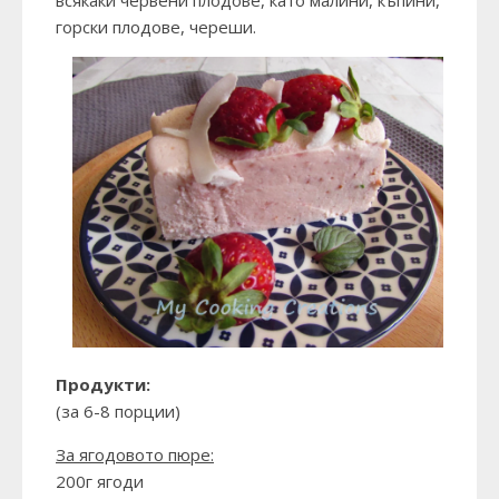
всякаки червени плодове, като малини, къпини,
горски плодове, череши.
Продукти:
(за 6-8 порции)
За ягодовото пюре:
200г ягоди