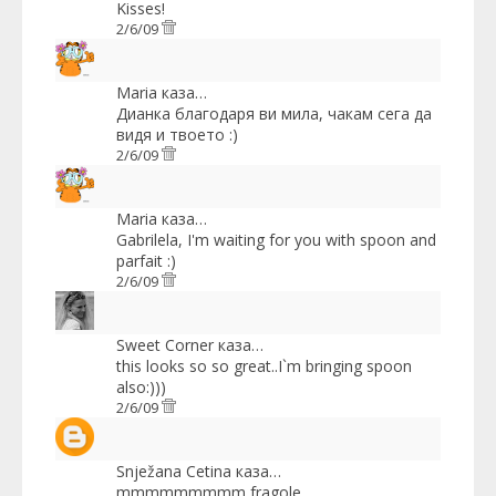
Kisses!
2/6/09
Maria
каза…
Дианка благодаря ви мила, чакам сега да
видя и твоето :)
2/6/09
Maria
каза…
Gabrilela, I'm waiting for you with spoon and
parfait :)
2/6/09
Sweet Corner
каза…
this looks so so great..I`m bringing spoon
also:)))
2/6/09
Snježana Cetina
каза…
mmmmmmmmm fragole .......