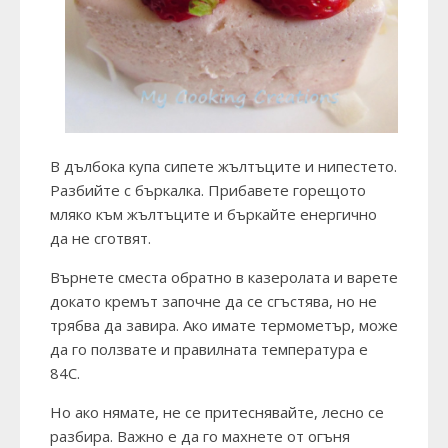
В дълбока купа сипете жълтъците и нипестето.
Разбийте с бъркалка. Прибавете горещото
мляко към жълтъците и бъркайте енергично
да не сготвят.
Върнете сместа обратно в казеролата и варете
докато кремът започне да се сгъстява, но не
трябва да завира. Ако имате термометър, може
да го ползвате и правилната температура е
84С.
Но ако нямате, не се притеснявайте, лесно се
разбира. Важно е да го махнете от огъня