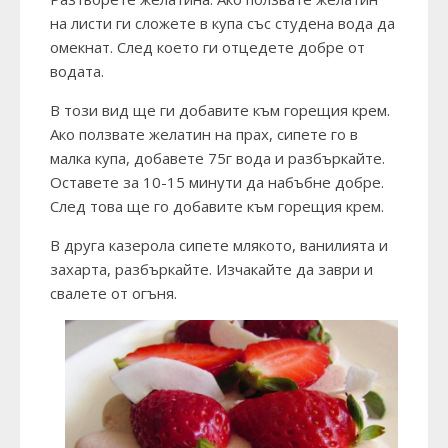
на листи ги сложете в купа със студена вода да
омекнат. След което ги отцедете добре от
водата.
В този вид ще ги добавите към горещия крем.
Ако ползвате желатин на прах, сипете го в
малка купа, добавете 75г вода и разбъркайте.
Оставете за 10-15 минути да набъбне добре.
След това ще го добавите към горещия крем.
В друга казерола сипете млякото, ванилията и
захарта, разбъркайте. Изчакайте да заври и
свалете от огъня.