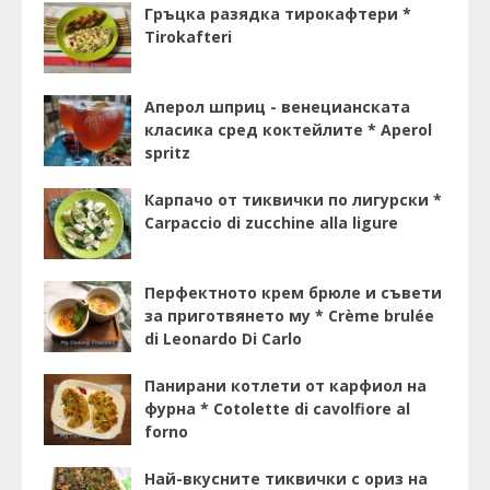
Гръцка разядка тирокафтери *
Tirokafteri
Аперол шприц - венецианската
класика сред коктейлите * Aperol
spritz
Карпачо от тиквички по лигурски *
Carpaccio di zucchine alla ligure
Перфектното крем брюле и съвети
за приготвянето му * Crème brulée
di Leonardo Di Carlo
Панирани котлети от карфиол на
фурна * Cotolette di cavolfiore al
forno
Най-вкусните тиквички с ориз на