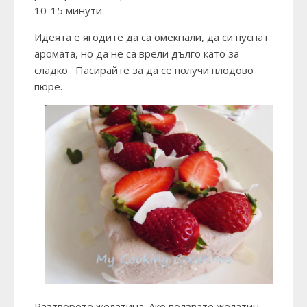
10-15 минути.
Идеята е ягодите да са омекнали, да си пуснат
аромата, но да не са врели дълго като за
сладко. Пасирайте за да се получи плодово
пюре.
Разтворете желатина. Ако ползвате желатин