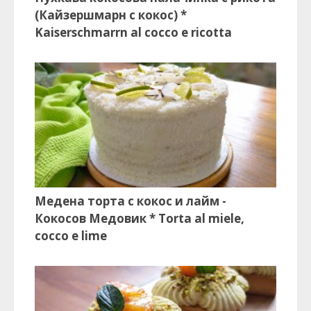
(Кайзершмарн с кокос) *
Kaiserschmarrn al cocco e ricotta
Медена торта с кокос и лайм -
Кокосов Медовик * Torta al miele,
cocco e lime