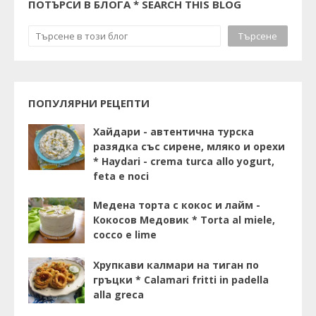
ПОТЪРСИ В БЛОГА * SEARCH THIS BLOG
ПОПУЛЯРНИ РЕЦЕПТИ
Хайдари - автентична турска
разядка със сирене, мляко и орехи
* Haydari - crema turca allo yogurt,
feta e noci
Медена торта с кокос и лайм -
Кокосов Медовик * Torta al miele,
cocco e lime
Хрупкави калмари на тиган по
гръцки * Calamari fritti in padella
alla greca