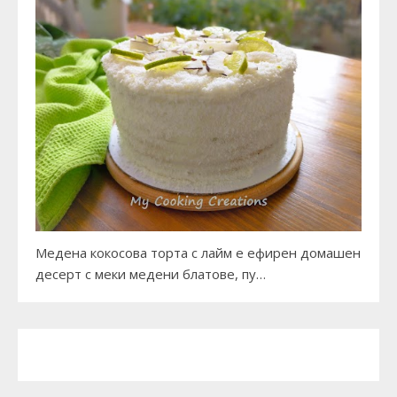
Медена кокосова торта с лайм е ефирен домашен
десерт с меки медени блатове, пу…