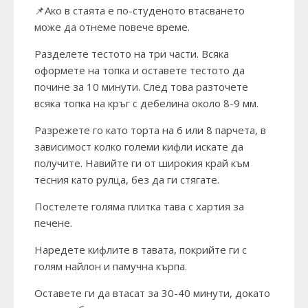
📌Ако в стаята е по-студеното втасването
може да отнеме повече време.
Разделете тестото на три части. Всяка
оформете на топка и оставете тестото да
почине за 10 минути. След това разточете
всяка топка на кръг с дебелина около 8-9 мм.
Разрежете го като торта на 6 или 8 парчета, в
зависимост колко големи кифли искате да
получите. Навийте ги от широкия край към
тесния като рулца, без да ги стягате.
Постелете голяма плитка тава с хартия за
печене.
Наредете кифлите в тавата, покрийте ги с
голям найлон и памучна кърпа.
Оставете ги да втасат за 30-40 минути, докато