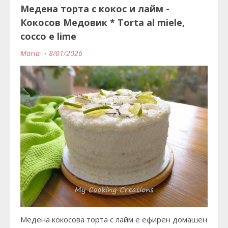
Медена торта с кокос и лайм -
Кокосов Медовик * Torta al miele,
cocco e lime
Maria
8/01/2026
Медена кокосова торта с лайм е ефирен домашен