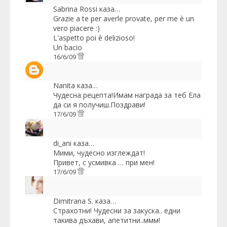
Sabrina Rossi
каза…
Grazie a te per averle provate, per me è un
vero piacere :)
L'aspetto poi è delizioso!
Un bacio
16/6/09
Nanita
каза…
Чудесна рецепта!Имам награда за теб Ела
да си я получиш.Поздрави!
17/6/09
di_ani
каза…
Мими, чудесно изглеждат!
Привет, с усмивка … при мен!
17/6/09
Dimitrana S.
каза…
Страхотни! Чудесни за закуска.. едни
такива дъхави, апетитни..ммм!