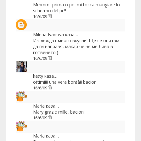
Mmmm...prima o poi mi tocca mangiare lo
schermo del pc!!
16/6/09
Milena Ivanova
каза…
Изглеждат много вкусни! Ще се опитам
да ги направя, макар че не ме бива в
готвенето;)
16/6/09
katty
каза…
ottimi!!! una vera bontà!! bacioni!
16/6/09
Maria
каза…
Mary grazie mille, bacioni!
16/6/09
Maria
каза…