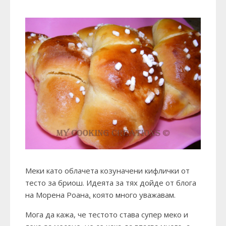
Меки като облачета козуначени кифлички от
тесто за бриош. Идеята за тях дойде от блога
на
Морена Роана
,
която много уважавам.
Мога да кажа, че тестото става супер меко и