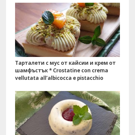
Тарталети с мус от кайсии и крем от
шамфъстък * Crostatine con crema
vellutata all’albicocca e pistacchio