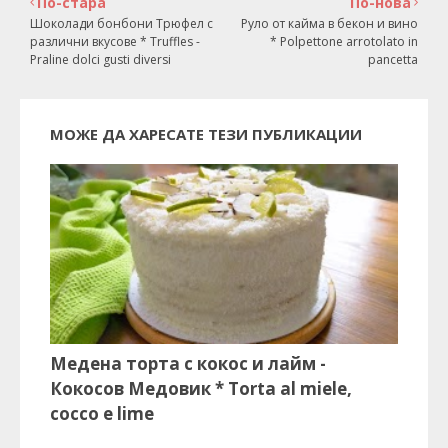
По-стара
По-нова
Шоколади бонбони Трюфел с
Руло от кайма в бекон и вино
различни вкусове * Truffles -
* Polpettone arrotolato in
Praline dolci gusti diversi
pancetta
МОЖЕ ДА ХАРЕСАТЕ ТЕЗИ ПУБЛИКАЦИИ
Медена торта с кокос и лайм -
Кокосов Медовик * Torta al miele,
cocco e lime