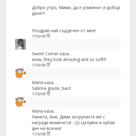
Добро утро
, Мими, да е усмихнат и добър
денят!
Поздрав
най-сърдечен от мен!
17/6/09
Sweet Corner
каза…
wow, they look amazing and so soft!!!
17/6/09
Maria
каза…
Sabrina grazie, baci!
17/6/09
Maria
каза…
Нанита, Ани, Дими затрупахте ме с
награди момичета! :-))) Целувки и хубав
ден на всички!
17/6/09