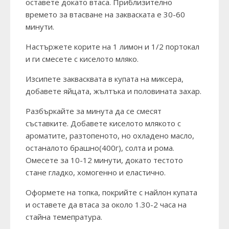
оставете докато втаса. Приблизително
времето за втасване на закваската е 30-60
минути.
Настържете корите на 1 лимон и 1/2 портокал
и ги смесете с киселото мляко.
Изсипете заквасквата в купата на миксера,
добавете яйцата, жълтъка и половината захар.
Разбъркайте за минута да се смесят
съставките. Добавете киселото млякото с
ароматите, разтопеното, но охладено масло,
останалото брашно(400г), солта и рома.
Омесете за 10-12 минути, докато тестото
стане гладко, хомогенно и еластично.
Оформете на топка, покрийте с найлон купата
и оставете да втаса за около 1.30-2 часа на
стайна темепратура.