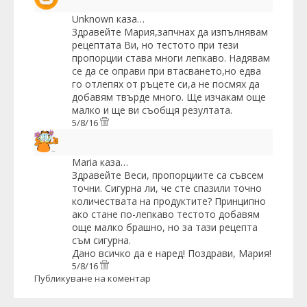
Unknown
каза…
Здравейте Мария,запчнах да изпълнявам
рецептата Ви, но тестото при тези
пропорции става многи лепкаво. Надявам
се да се оправи при втасването,но едва
го отлепях от ръцете си,а не посмях да
добавям твърде много. Ще изчакам още
малко и ще ви съобщя резултата.
5/8/16
Maria
каза…
Здравейте Веси, пропорциите са съвсем
точни. Сигурна ли, че сте спазили точно
количествата на продуктите? Принципно
ако стане по-лепкаво тестото добавям
още малко брашно, но за тази рецепта
съм сигурна.
Дано всичко да е наред! Поздрави, Мария!
5/8/16
Публикуване на коментар