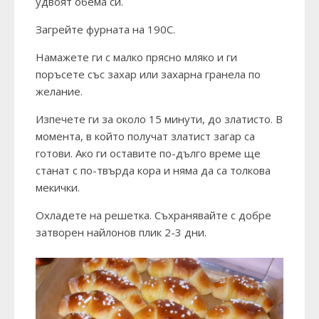
удвоят обема си.
Загрейте фурната на 190С.
Намажете ги с малко прясно мляко и ги
поръсете със захар или захарна гранела по
желание.
Изпечете ги за около 15 минути, до златисто. В
момента, в който получат златист загар са
готови. Ако ги оставите по-дълго време ще
станат с по-твърда кора и няма да са толкова
мекички.
Охладете на решетка. Съхранявайте с добре
затворен найлонов плик 2-3 дни.