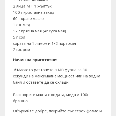
2 яйца М + 1 жълтък
100 г кристална захар
60 г краве масло
1 с.л. мед
12 г прясна мая (4г суха мая)
5 г сол
кората на 1 лимон и 1/2 портокал
2 с.л. ром
Начин на приготвяне:
📌Маслото разтопете в МВ фурна за 30
секунди на максимална мощност или на водна
баня и оставете да се охлади.
Разтворете маята с водата, меда и 100г
брашно.
Объркайте добре, покрийте със стреч фолио и