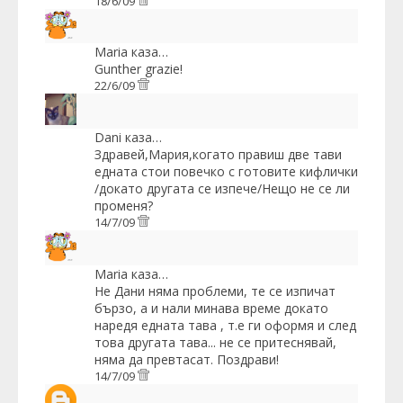
18/6/09
Maria
каза…
Gunther grazie!
22/6/09
Dani
каза…
Здравей,Мария,когато правиш две тави
едната стои повечко с готовите кифлички
/докато другата се изпече/Нещо не се ли
променя?
14/7/09
Maria
каза…
Не Дани няма проблеми, те се изпичат
бързо, а и нали минава време докато
наредя едната тава , т.е ги оформя и след
това другата тава... не се притеснявай,
няма да превтасат. Поздрави!
14/7/09