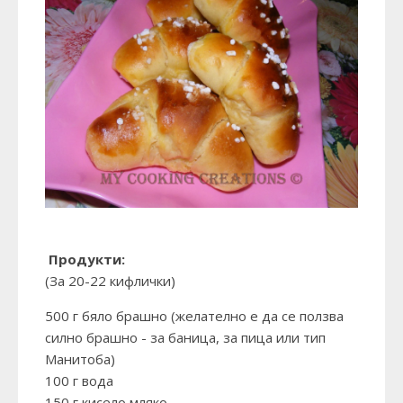
Продукти:
(За 20-22 кифлички)
500 г бяло брашно (желателно е да се ползва
силно брашно - за баница, за пица или тип
Манитоба)
100 г вода
150 г кисело мляко