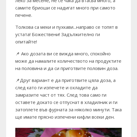
леко за месене, не се чака да втасва много, а
самите бриоши се надигат много при самото
печене.
Толкова са меки и пухкави...направо се топят в
устата! Божествени! Задължително ги
опитайте!
📌 Ако дозата ви се вижда много, спокойно
може да намалите количеството на продуктите
на половина и да си приготвите половин доза.
📌Друг вариант е да приготвите цяла доза, а
след като ги изпечете и охладите да
замразите част от тях. След това само ги
оставете докато се отпуснат в хладилник и ги
затоплете във фурната за няколко минути. Така
ще имате прясно изпечени кифли всеки ден.