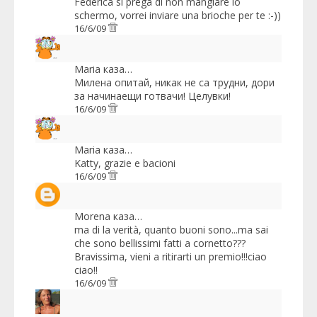
Federica si prega di non mangiare lo
schermo, vorrei inviare una brioche per te :-))
16/6/09
Maria
каза…
Милена опитай, никак не са трудни, дори
за начинаещи готвачи! Целувки!
16/6/09
Maria
каза…
Katty, grazie e bacioni
16/6/09
Morena
каза…
ma di la verità, quanto buoni sono...ma sai
che sono bellissimi fatti a cornetto???
Bravissima, vieni a ritirarti un premio!!!ciao
ciao!!
16/6/09