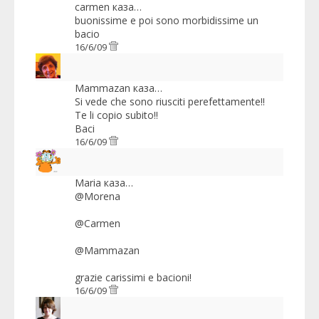
carmen
каза…
buonissime e poi sono morbidissime un
bacio
16/6/09
Mammazan
каза…
Si vede che sono riusciti perefettamente!!
Te li copio subito!!
Baci
16/6/09
Maria
каза…
@Morena
@Carmen
@Mammazan
grazie carissimi e bacioni!
16/6/09