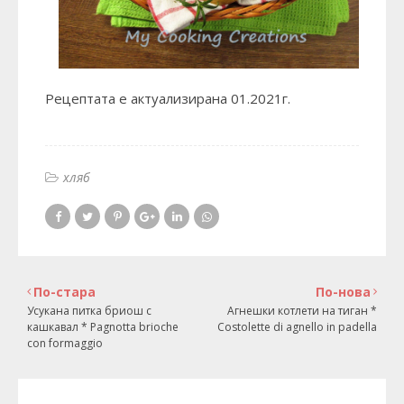
Рецептата е актуализирана 01.2021г.
хляб
По-стара
По-нова
Усукана питка бриош с
Агнешки котлети на тиган *
кашкавал * Pagnotta brioche
Costolette di agnello in padella
con formaggio