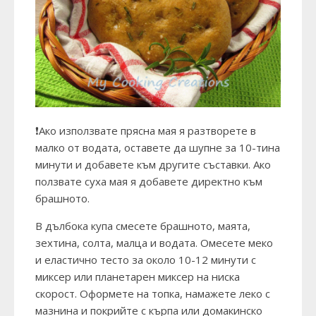
❗Ако използвате прясна мая я разтворете в
малко от водата, оставете да шупне за 10-тина
минути и добавете към другите съставки. Ако
ползвате суха мая я добавете директно към
брашното.
В дълбока купа смесете брашното, маята,
зехтина, солта, малца и водата. Омесете меко
и еластично тесто за около 10-12 минути с
миксер или планетарен миксер на ниска
скорост. Оформете на топка, намажете леко с
мазнина и покрийте с кърпа или домакинско