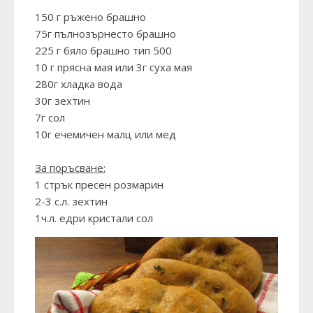
150 г ръжено брашно
75г пълнозърнесто брашно
225 г бяло брашно тип 500
10 г прясна мая или 3г суха мая
280г хладка вода
30г зехтин
7г сол
10г ечемичен малц или мед
За поръсване:
1 стрък пресен розмарин
2-3 с.л. зехтин
1ч.л. едри кристали сол