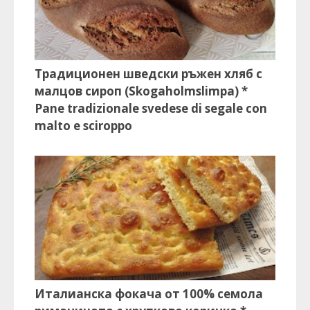
Традиционен шведски ръжен хляб с
малцов сироп (Skogaholmslimpa) *
Pane tradizionale svedese di segale con
malto e sciroppo
Италианска фокача от 100% семола