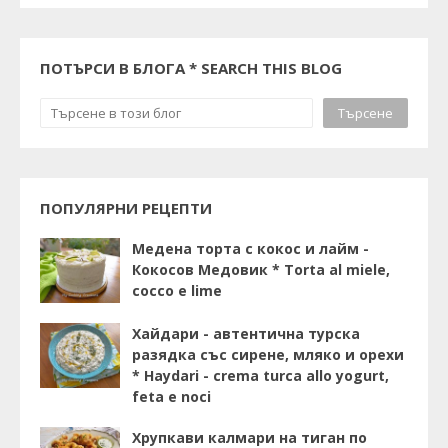
ПОТЪРСИ В БЛОГА * SEARCH THIS BLOG
ПОПУЛЯРНИ РЕЦЕПТИ
Медена торта с кокос и лайм -
Кокосов Медовик * Torta al miele,
cocco e lime
Хайдари - автентична турска
разядка със сирене, мляко и орехи
* Haydari - crema turca allo yogurt,
feta e noci
Хрупкави калмари на тиган по