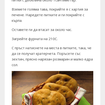
питки с дебелина около 1сантиметър.
Вземете голяма тава, покрийте я с хартия за
печене. Наредете питките и ги покрийте с
кърпа.
Оставете ги да втасат за около час.
Загрейте фурната на 210С.
С пръст натиснете на места в питките, така, че
да се получат кратерчета. Поръсете със
зехтин, прясно нарязан розмарин и малко едра
сол.