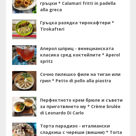
гръцки * Calamari fritti in padella
alla greca
Гръцка разядка тирокафтери *
Tirokafteri
Аперол шприц - венецианската
класика сред коктейлите * Aperol
spritz
Сочно пилешко филе на тиган или
грил * Petto di pollo alla piastra
Перфектното крем брюле и съвети
за приготвянето му * Crème brulée
di Leonardo Di Carlo
Торта парадизо - италиански
сладкиш с череши (вишни) * Torta