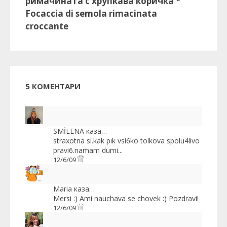
римачината с хрупкава коричка *
Focaccia di semola rimacinata
croccante
5 КОМЕНТАРИ
SMİLENA
каза…
straxotna si.kak pık vsi6ko tolkova spolu4livo
pravi6.namam dumi...
12/6/09
Maria
каза…
Mersi :) Ami nauchava se chovek :) Pozdravi!
12/6/09