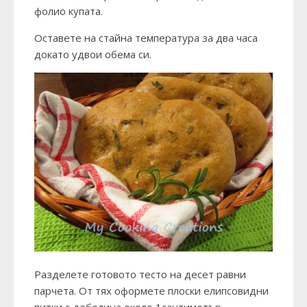
фолио купата.
Оставете на стайна температура за два часа
докато удвои обема си.
Разделете готовото тесто на десет равни
парчета. От тях оформете плоски елипсовидни