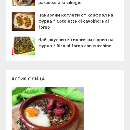
paradiso alla ciliegie
Панирани котлети от карфиол на
фурна * Cotolette di cavolfiore al
forno
Най-вкусните тиквички с ориз на
фурна * Riso al forno con zucchine
ЯСТИЯ С ЯЙЦА