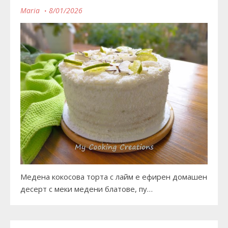
Maria
8/01/2026
Медена кокосова торта с лайм е ефирен домашен
десерт с меки медени блатове, пу…