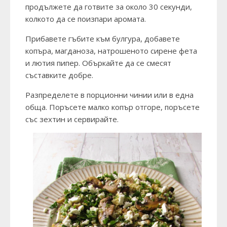
продължете да готвите за около 30 секунди,
колкото да се поизпари аромата.
Прибавете гъбите към булгура, добавете
копъра, магданоза, натрошеното сирене фета
и лютия пипер. Объркайте да се смесят
съставките добре.
Разпределете в порционни чинии или в една
обща. Поръсете малко копър отгоре, поръсете
със зехтин и сервирайте.