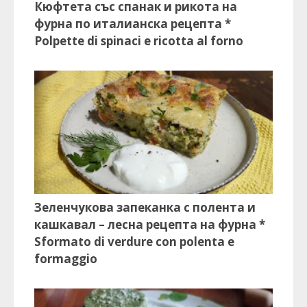
Кюфтета със спанак и рикота на
фурна по италианска рецепта *
Polpette di spinaci e ricotta al forno
Зеленчукова запеканка с полента и
кашкавал – лесна рецепта на фурна *
Sformato di verdure con polenta e
formaggio