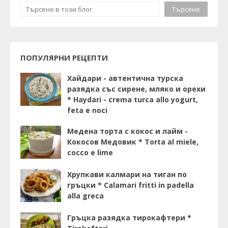
ПОПУЛЯРНИ РЕЦЕПТИ
Хайдари - автентична турска
разядка със сирене, мляко и орехи
* Haydari - crema turca allo yogurt,
feta e noci
Медена торта с кокос и лайм -
Кокосов Медовик * Torta al miele,
cocco e lime
Хрупкави калмари на тиган по
гръцки * Calamari fritti in padella
alla greca
Гръцка разядка тирокафтери *