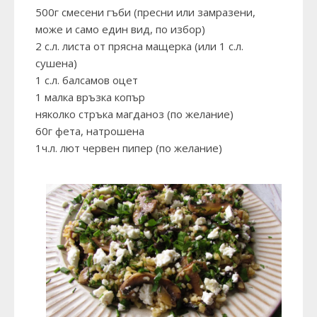
500г смесени гъби (пресни или замразени,
може и само един вид, по избор)
2 с.л. листа от прясна мащерка (или 1 с.л.
сушена)
1 с.л. балсамов оцет
1 малка връзка копър
няколко стръка магданоз (по желание)
60г фета, натрошена
1ч.л. лют червен пипер (по желание)