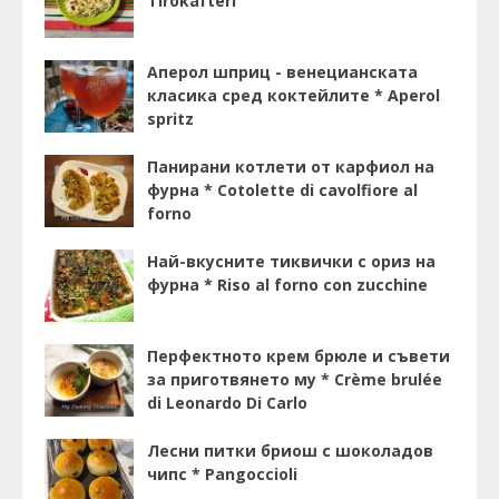
Tirokafteri
Аперол шприц - венецианската
класика сред коктейлите * Aperol
spritz
Панирани котлети от карфиол на
фурна * Cotolette di cavolfiore al
forno
Най-вкусните тиквички с ориз на
фурна * Riso al forno con zucchine
Перфектното крем брюле и съвети
за приготвянето му * Crème brulée
di Leonardo Di Carlo
Лесни питки бриош с шоколадов
чипс * Pangoccioli