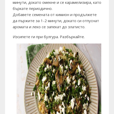
минути, докато омекне и се карамелизира, като
бъркате периодично.
Добавете семената от кимион и продължете
да пържите за 1-2 минути, докато си отпуснат
аромата и леко се запекат до златисто.
Изсипете ги при булгура. Разбъркайте.