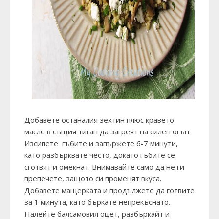
Добавете останалия зехтин плюс кравето
масло в същия тиган да загреят на силен огън.
Изсипете гъбите и запържете 6-7 минути,
като разбърквате често, докато гъбите се
сготвят и омекнат. Внимавайте само да не ги
препечете, защото си променят вкуса.
Добавете мащерката и продължете да готвите
за 1 минута, като бъркате непрекъснато.
Налейте балсамовия оцет, разбъркайт и