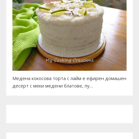
Медена кокосова торта с лайм е ефирен домашен
десерт с меки медени блатове, пу…