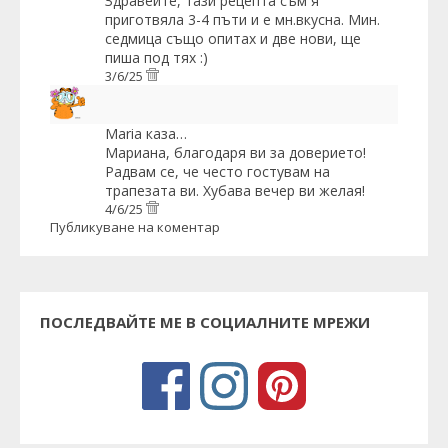
Здравейте, тази рецепта съм я
приготвяла 3-4 пъти и е мн.вкусна. Мин.
седмица също опитах и две нови, ще
пиша под тях :)
3/6/25
Maria
каза…
Мариана, благодаря ви за доверието!
Радвам се, че често гостувам на
трапезата ви. Хубава вечер ви желая!
4/6/25
Публикуване на коментар
ПОСЛЕДВАЙТЕ МЕ В СОЦИАЛНИТЕ МРЕЖИ