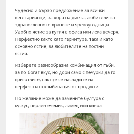
Чудесно и бързо предложение за всички
вегетарианци, за хора на диета, любители на
здравословното хранене и чревоугодници.
Удобно ястие за кутия в офиса или лека вечеря.
Перфектно както като гарнитура, така и като
основно ястие, за любителите на постни
ястия.
Изберете разнообразна комбинация от гъби,
за по-богат вкус, но дори само с печурки да го
приготвите, пак ще се насладите на
перфектната комбинация от продукти.
По желание може да замените булгура с
кускус, перлен ечемик, лимец или киноа.