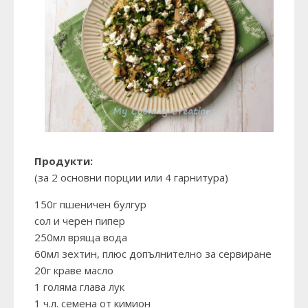
Продукти:
(за 2 основни порции или 4 гарнитура)
150г пшеничен булгур
сол и черен пипер
250мл вряща вода
60мл зехтин, плюс допълнително за сервиране
20г краве масло
1 голяма глава лук
1 ч.л. семена от кимион