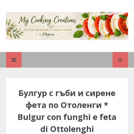
Булгур с гъби и сирене
фета по Отоленги *
Bulgur con funghi е feta
di Ottolenghi