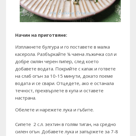
Начин на приготвяне:
Изплакнете булгура и го поставете в малка
касерола. Разбъркайте ¼ чаена лъжичка сол и
добре смлян черен пипер, след което
добавете водата. Покрийте с капак и гответе
на слаб огън за 10-15 минути, докато поеме
водата и се свари. Отцедете, ако е останала
течност, прехвърлете в купа и оставете
настрана.
Обелете и нарежете лука и гъбите.
Сипете 2 с.л. зехтин в голям тиган, на средно
силен огън. Добавете лука и запържете за 7-8