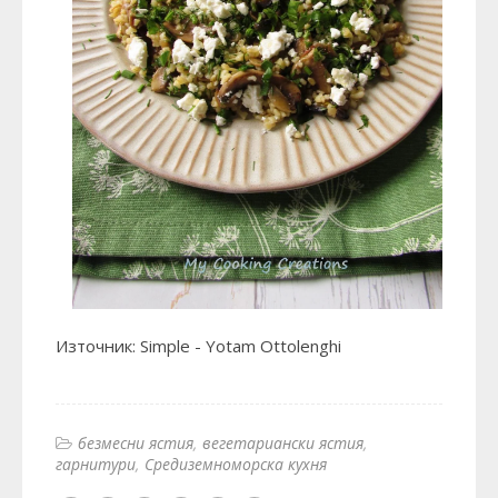
Източник: Simple - Yotam Ottolenghi
безмесни ястия
вегетариански ястия
гарнитури
Средиземноморска кухня