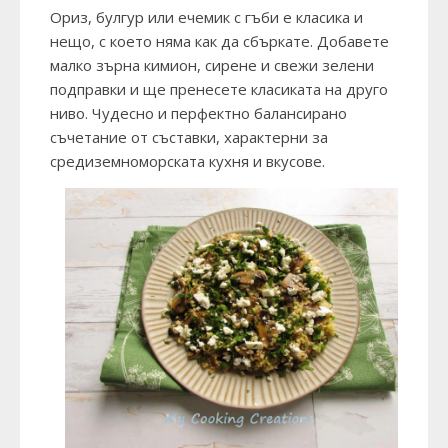
Ориз, булгур или ечемик с гъби е класика и
нещо, с което няма как да сбъркате. Добавете
малко зърна кимион, сирене и свежи зелени
подправки и ще пренесете класиката на друго
ниво. Чудесно и перфектно балансирано
съчетание от съставки, характерни за
средиземноморската кухня и вкусове.