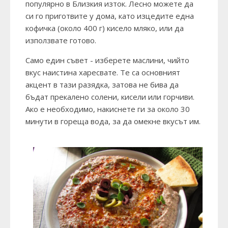
популярно в Близкия изток. Лесно можете да
си го приготвите у дома, като изцедите една
кофичка (около 400 г) кисело мляко, или да
използвате готово.
Само един съвет - изберете маслини, чийто
вкус наистина харесвате. Те са основният
акцент в тази разядка, затова не бива да
бъдат прекалено солени, кисели или горчиви.
Ако е необходимо, накиснете ги за около 30
минути в гореща вода, за да омекне вкусът им.