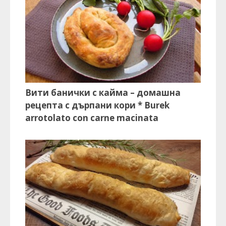
Вити банички с кайма – домашна
рецепта с дърпани кори * Burek
arrotolato con carne macinata