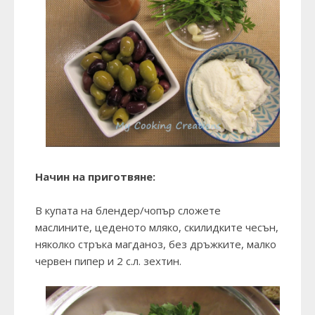
Начин на приготвяне:
В купата на блендер/чопър сложете
маслините, цеденото мляко, скилидките чесън,
няколко стръка магданоз, без дръжките, малко
червен пипер и 2 с.л. зехтин.