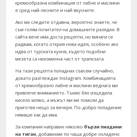
кремообразна комбинация от лабне и маслини
е сред най-лесните и най-вкусните.
Ако ме следите отдавна, вероятно знаете, че
съм голям почитател на домашните разядки. В
сайта вече има доста рецепти, но винаги се
радвам, когато открия нова идея, особено ако
идва от турската кухня, където подобни
мезета са неизменна част от трапезата.
На тази рецепта попаднах съвсем случайно,
докато разглеждах Instagram. Комбинацията
от кремообразно лабне и маслини веднага ми
привлече вниманието. Тъкмо бях изцедила
кисело мляко, а мъжът ми ме помоли да
приготвя нещо за вечеря. По-добро попадение
нямаше как да има.
За компания направих няколко
бързи пиадини
на тиган
, добавихме по чаша добре охладено