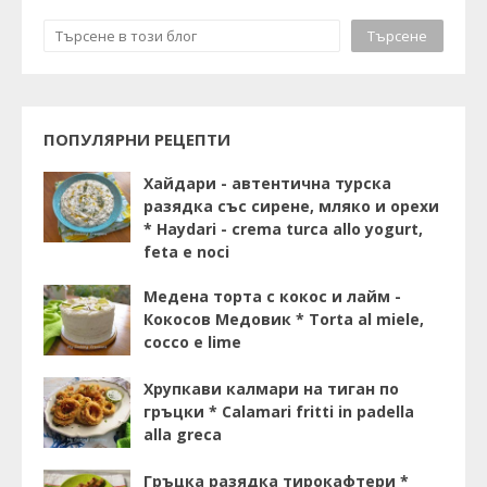
ПОПУЛЯРНИ РЕЦЕПТИ
Хайдари - автентична турска
разядка със сирене, мляко и орехи
* Haydari - crema turca allo yogurt,
feta e noci
Медена торта с кокос и лайм -
Кокосов Медовик * Torta al miele,
cocco e lime
Хрупкави калмари на тиган по
гръцки * Calamari fritti in padella
alla greca
Гръцка разядка тирокафтери *