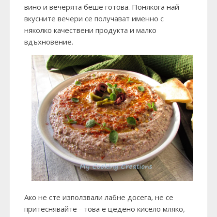
вино и вечерята беше готова. Понякога най-
вкусните вечери се получават именно с
няколко качествени продукта и малко
вдъхновение.
Ако не сте използвали лабне досега, не се
притеснявайте - това е цедено кисело мляко,