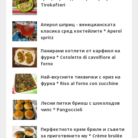
Tirokafteri
Аперол шприц - венецианската
класика сред коктейлите * Aperol
spritz
Панирани котлети от карфиол на
фурна * Cotolette di cavolfiore al
forno
Най-вкусните тиквички с ориз на
фурна * Riso al forno con zucchine
Лесни питки бриош с шоколадов
чипс * Pangoccioli
Перфектното крем брюле и съвети
за приготвянето му * Crème brulée