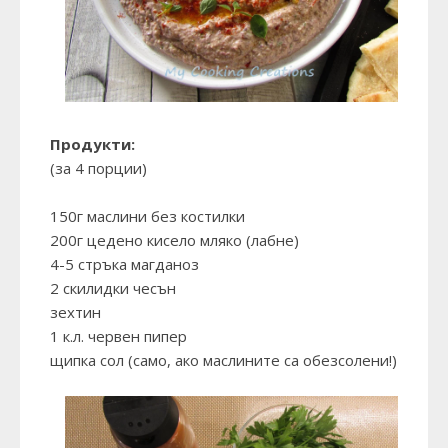
Продукти:
(за 4 порции)
150г маслини без костилки
200г цедено кисело мляко (лабне)
4-5 стръка магданоз
2 скилидки чесън
зехтин
1 к.л. червен пипер
щипка сол (само, ако маслините са обезсолени!)