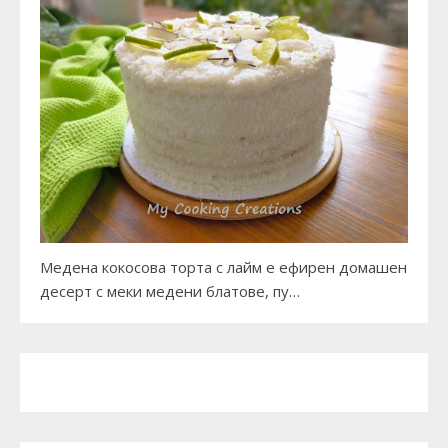
Медена кокосова торта с лайм е ефирен домашен
десерт с меки медени блатове, пу…