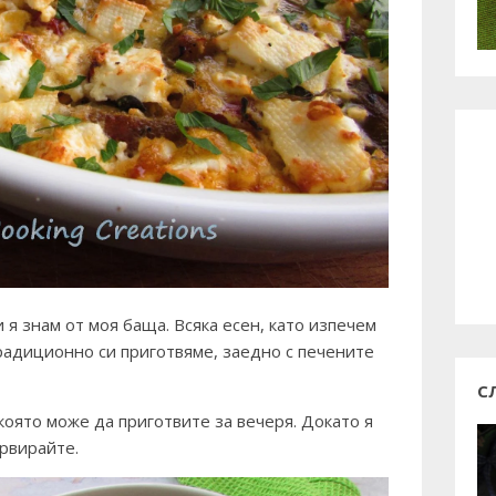
 я знам от моя баща. Всяка есен, като изпечем
традиционно си приготвяме, заедно с печените
С
 която може да приготвите за вечеря. Докато я
ервирайте.