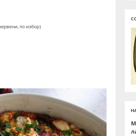
С
червени, по избор)
Н
М
л