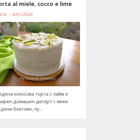
orta al miele, cocco e lime
ria
8/01/2026
дена кокосова торта с лайм е
ирен домашен десерт с меки
дени блатове, пу…