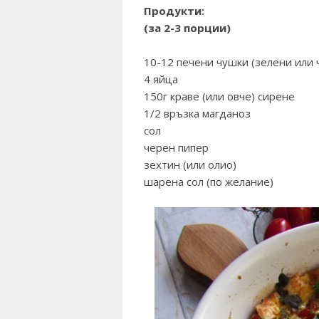
Продукти:
(за 2-3 порции)
10-12 печени чушки (зелени или 
4 яйца
150г краве (или овче) сирене
1/2 връзка магданоз
сол
черен пипер
зехтин (или олио)
шарена сол (по желание)