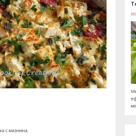
T
Ma
Ме
еф
ме
а с мазнина.