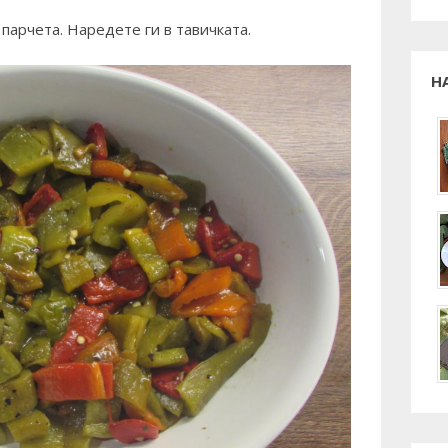
парчета. Наредете ги в тавичката.
Н