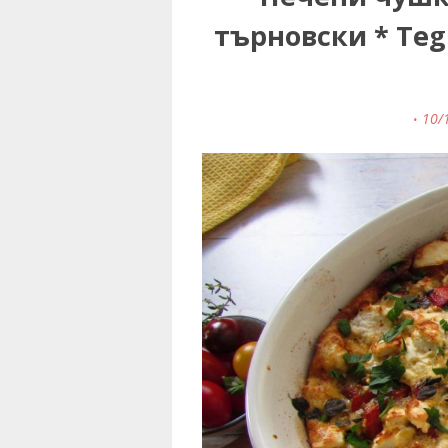
търновски * Tegl
10/