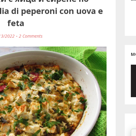
ia di peperoni con uova e
feta
13/2022
2 Comments
М