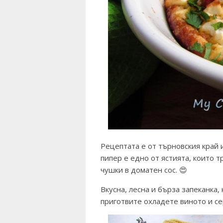
Рецептата е от търновския край и
пипер е едно от ястията, които 
чушки в доматен сос. 😍
Вкусна, лесна и бърза запеканка,
приготвите охладете виното и с