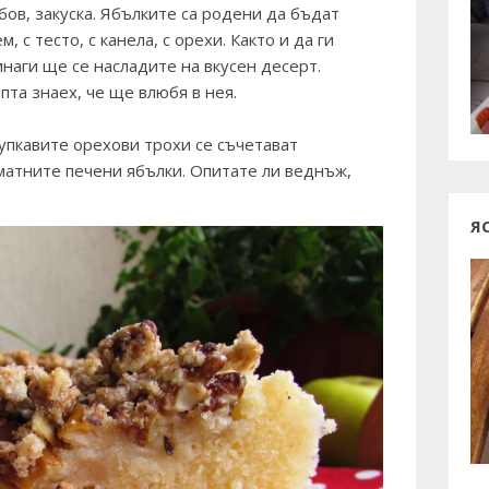
бов, закуска. Ябълките са родени да бъдат
, с тесто, с канела, с орехи. Както и да ги
инаги ще се насладите на вкусен десерт.
пта знаех, че ще влюбя в нея.
рупкавите орехови трохи се съчетават
матните печени ябълки. Опитате ли веднъж,
Я