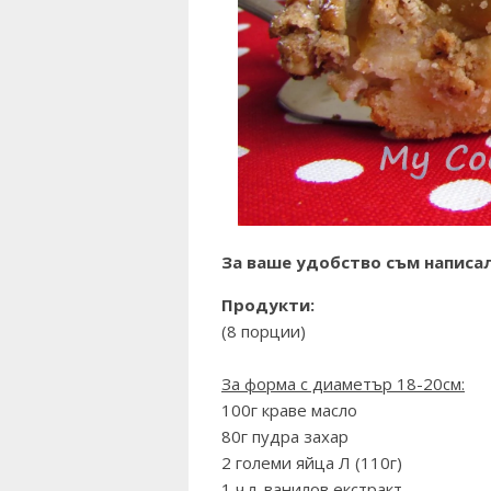
За ваше удобство съм написал
Продукти:
(8 порции)
За форма с диаметър 18-20см:
100г краве масло
80г пудра захар
2 големи яйца Л (110г)
1 ч.л. ванилов екстракт