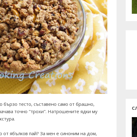
о бързо тесто, съставено само от брашно,
С
значава точно "трохи". Натрошените ядки му
кстура.
о от ябълков пай? За мен е синоним на дом,