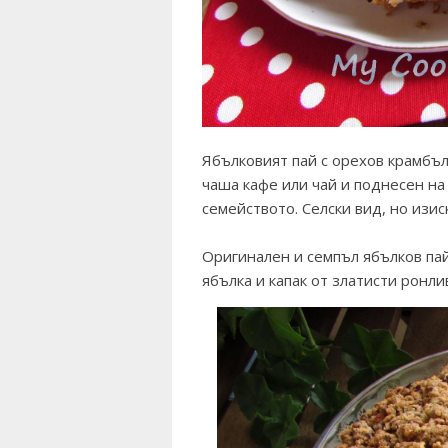
Ябълковият пай с орехов крамбъ
чаша кафе или чай и поднесен на 
семейството. Селски вид, но изиск
Оригинален и семпъл ябълков пай,
ябълка и капак от златисти ронл