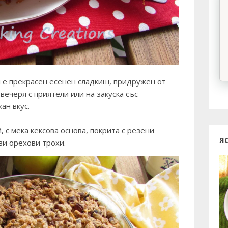
л е прекрасен есенен сладкиш, придружен от
вечеря с приятели или на закуска със
ан вкус.
 с мека кексова основа, покрита с резени
Я
иви орехови трохи.