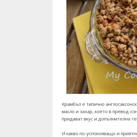
Крамбъл е типично англосаксонск
масло и захар, което в превод о
придават вкус и допълнителна те
И какво по-успокояващо и приятн