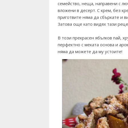
семейство, неща, направени с лю
вложени в десерт. С крем, без крем
приготвите няма да сбъркате и в
Затова още като видях тази реце
В този прекрасен ябълков пай, х
перфектно с меката основа и аро
няма да можете да му устоите!