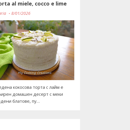
orta al miele, cocco e lime
ria
8/01/2026
дена кокосова торта с лайм е
ирен домашен десерт с меки
дени блатове, пу…