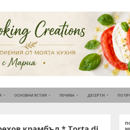
Я
ОСНОВНИ ЯСТИЯ
ПЕЧИВА
ДЕСЕРТИ
ПО П
П
рехов крамбъл * Torta di
М