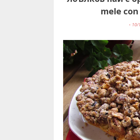
mele con 
10/