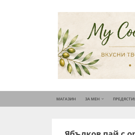
МАГАЗИН
ЗА МЕН
ПРЕДЯСТИ
Ябълков пай с о