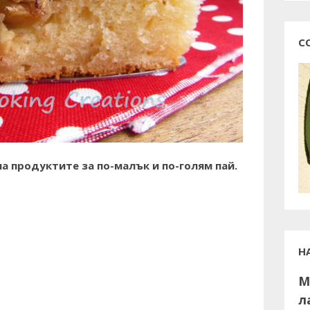
С
а продуктите за по-малък и по-голям пай.
Н
М
л