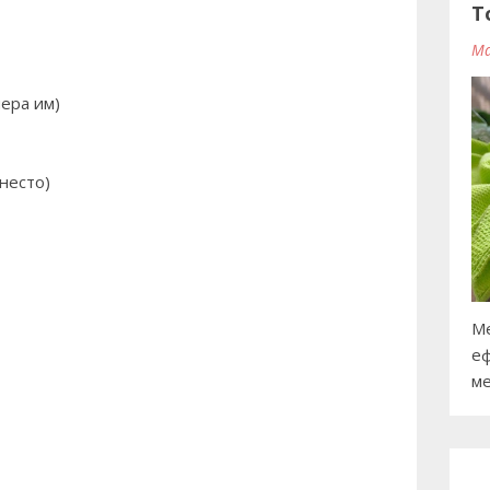
T
Ma
мера им)
несто)
Ме
еф
ме