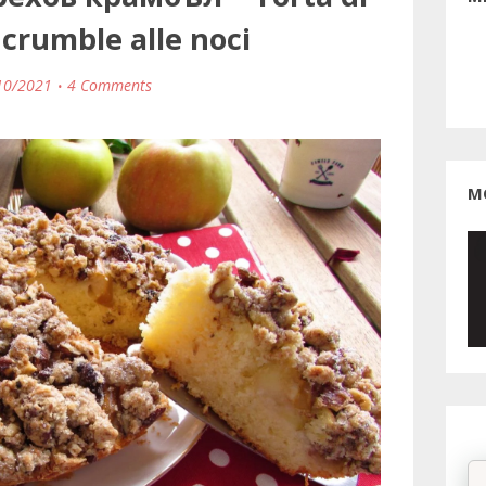
crumble alle noci
10/2021
4 Comments
М