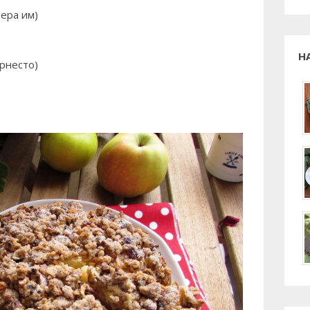
мера им)
Н
рнесто)