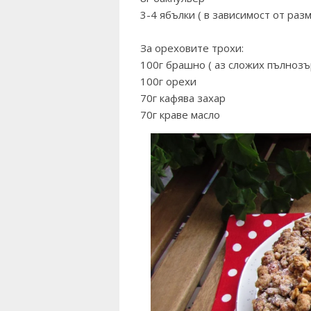
3-4 ябълки ( в зависимост от раз
За ореховите трохи:
100г брашно ( аз сложих пълнозъ
100г орехи
70г кафява захар
70г краве масло