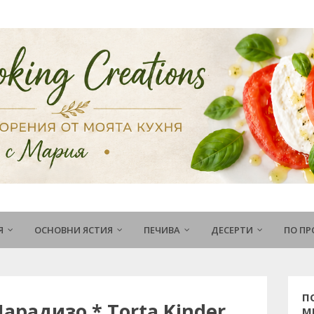
Я
ОСНОВНИ ЯСТИЯ
ПЕЧИВА
ДЕСЕРТИ
ПО П
П
арадизо * Torta Kinder
М