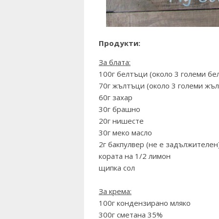
Продукти:
За блата:
100г белтъци (около 3 големи бе
70г жълтъци (около 3 големи жъл
60г захар
30г брашно
20г нишесте
30г меко масло
2г бакпулвер (не е задължителен
кората на 1/2 лимон
щипка сол
За крема:
100г кондензирано мляко
300г сметана 35%