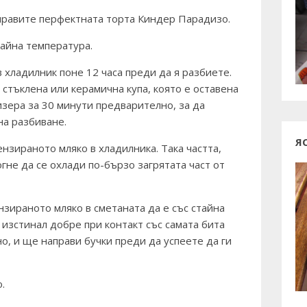
направите перфектната торта Киндер Парадизо.
тайна температура.
 хладилник поне 12 часа преди да я разбиете.
 стъклена или керамична купа, която е оставена
изера за 30 минути предварително, за да
на разбиване.
Я
зираното мляко в хладилника. Така частта,
гне да се охлади по-бързо загрятата част от
зираното мляко в сметаната да е със стайна
е изстинал добре при контакт със самата бита
о, и ще направи бучки преди да успеете да ги
.