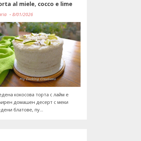
orta al miele, cocco e lime
ria
8/01/2026
дена кокосова торта с лайм е
ирен домашен десерт с меки
дени блатове, пу…