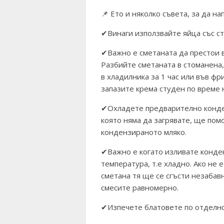
📌 Ето и няколко съвета, за да 
✔Винаги използвайте яйца със с
✔Важно е сметаната да престои в
Разбийте сметаната в стоманена,
в хладилника за 1 час или във фр
запазите крема студен по време 
✔Охладете предварително конден
която няма да загрявате, ще помо
кондензираното мляко.
✔Важно е когато изливате конден
температура, т.е хладно. Ако не 
сметана тя ще се сгъсти незабавн
смесите равномерно.
✔Изпечете блатовете по отделно