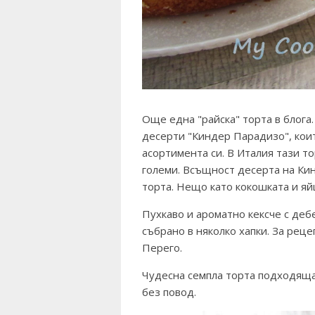
Още една "райска" торта в блога.
десерти "Киндер Парадизо", коит
асортимента си. В Италия тази то
големи. Всъщност десерта на Ки
торта. Нещо като кокошката и яй
Пухкаво и ароматно кексче с деб
събрано в няколко хапки. За рец
Перего.
Чудесна семпла торта подходяща 
без повод.