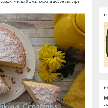
хладилник до 3 дни, покрита добре със стреч
.
С
Н
М
л