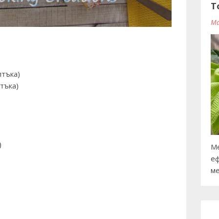
T
Ma
лтъка)
тъка)
)
Ме
еф
ме