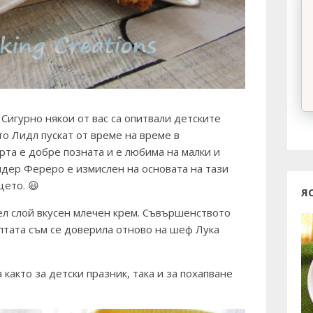
 Сигурно някои от вас са опитвали детските
о Лидл пускат от време на време в
рта е добре позната и е любима на малки и
ндер Фереро е измислен на основата на тази
цето. 😃
Я
ел слой вкусен млечен крем. Съвършенството
ептата съм се доверила отново на шеф Лука
както за детски празник, така и за похапване