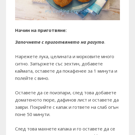
Начин на приготвяне:
Започнете с приготвянето на рагуто
.
Нарежете лука, целината и морковите много
ситно. Запържете със зехтин, добавете
каймата, оставете да покафенее за 1 минута и
полейте с вино.
Оставете да се поизпари, след това добавете
доматеното пюре, дафинов лист и оставете да
заври. Покрийте с капак и гответе на слаб огън
поне 50 минути.
След това махнете капака и го оставете да се