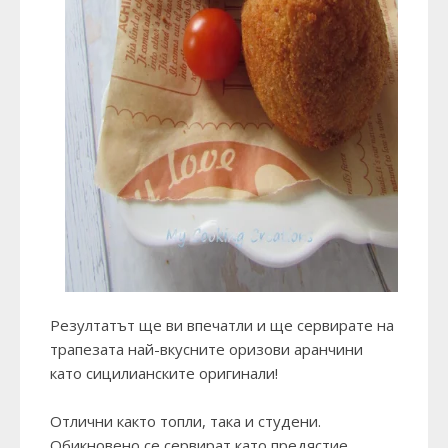
Резултатът ще ви впечатли и ще сервирате на
трапезата най-вкусните оризови аранчини
като сицилианските оригинали!
Отлични както топли, така и студени.
Обикновено се сервират като предястие