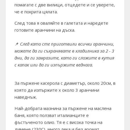
помагате с две вилици, отцедете и се уверете,
че е покрита цялата.
След това я оваляйте в галетата и наредете
готовите аранчини на дъска.
📌
След като сте приготвили всички аранчини,
можете да ги съхранявате в хладилника за 2 - 3
дни, да ги замразите, като ги сложите в кутия
с капак или да ги изпържите веднага.
За пържене касерола с диаметър, около 20см, в
която да изпържите х около 3 аранчини
наведнъж.
Най-добрата мазнина за пържене на маслена
баня, която ползват италианците е
фъстъченото олио. Тя е с висока точка на
димене (230С), много лека и без аромат