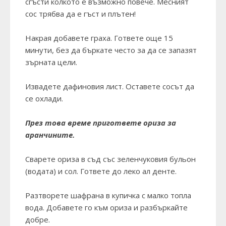
сгъсти колкото е възможно повече. Месният
сос трябва да е гъст и плътен!
Накрая добавете граха. Гответе още 15
минути, без да бъркате често за да се запазят
зърната цели.
Извадете дафиновия лист. Оставете сосът да
се охлади.
През това време пригответе ориза за
аранчините.
Сварете ориза в съд със зеленчуковия бульон
(водата) и сол. Гответе до леко ал денте.
Разтворете шафрана в купичка с малко топла
вода. Добавете го към ориза и разбъркайте
добре.