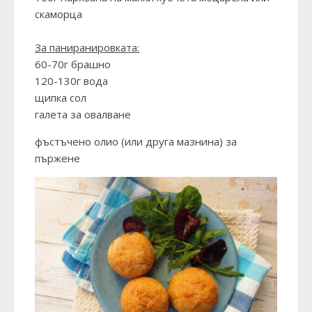
скаморца
За паниранировката:
60-70г брашно
120-130г вода
щипка сол
галета за овалване
фъстъчено олио (или друга мазнина) за
пържене