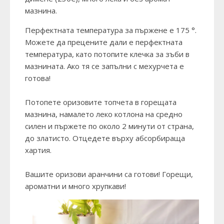
мазнина.
Перфектната температура за пържене е 175 °.
Можете да прецените дали е перфектната
температура, като потопите клечка за зъби в
мазнината. Ако тя се запълни с мехурчета е
готова!
Потопете оризовите топчета в горещата
мазнина, намалето леко котлона на средно
силен и пържете по около 2 минути от страна,
до златисто. Отцедете върху абсорбираща
хартия.
Вашите оризови аранчини са готови! Горещи,
ароматни и много хрупкави!