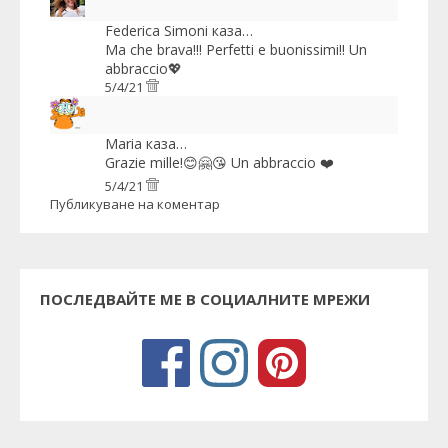
Federica Simoni
каза…
Ma che brava!!! Perfetti e buonissimi!! Un
abbraccio💖
5/4/21
Maria
каза…
Grazie mille!😊🤗😘 Un abbraccio ❤️
5/4/21
Публикуване на коментар
ПОСЛЕДВАЙТЕ МЕ В СОЦИАЛНИТЕ МРЕЖИ