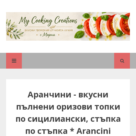
Аранчини - вкусни
пълнени оризови топки
по сицилиански, стъпка
по стъпка * Arancini