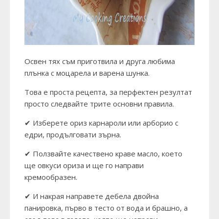
Освен тях съм приготвила и друга любима
плънка с моцарела и варена шунка.
Това е проста рецепта, за перфектен резултат
просто следвайте трите основни правила.
✔ Изберете ориз карнароли или арборио с
едри, продълговати зърна.
✔ Ползвайте качествено краве масло, което
ще овкуси ориза и ще го направи
кремообразен.
✔ И накрая направете дебела двойна
панировка, първо в тесто от вода и брашно, а