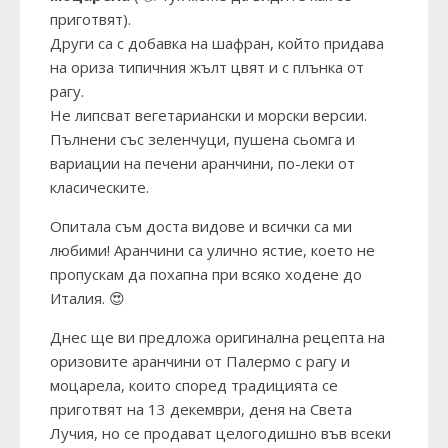
приготвят).
Други са с добавка на шафран, който придава
на ориза типичния жълт цвят и с плънка от
рагу.
Не липсват вегетариански и морски версии.
Пълнени със зеленчуци, пушена сьомга и
вариации на печени аранчини, по-леки от
класическите.
Опитала съм доста видове и всички са ми
любими! Аранчини са улично ястие, което не
пропускам да похапна при всяко ходене до
Италия. 😍
Днес ще ви предложа оригинална рецепта на
оризовите аранчини от Палермо с рагу и
моцарела, които според традицията се
приготвят на 13 декември, деня на Света
Лучия, но се продават целогодишно във всеки