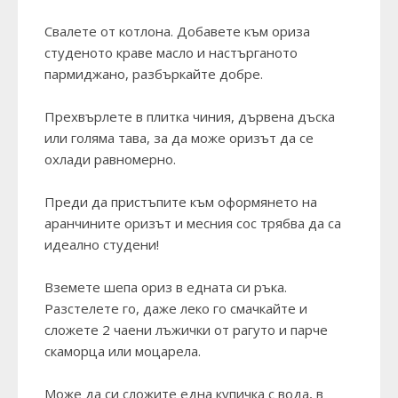
Свалете от котлона. Добавете към ориза
студеното краве масло и настърганото
пармиджано, разбъркайте добре.
Прехвърлете в плитка чиния, дървена дъска
или голяма тава, за да може оризът да се
охлади равномерно.
Преди да пристъпите към оформянето на
аранчините оризът и месния сос трябва да са
идеално студени!
Вземете шепа ориз в едната си ръка.
Разстелете го, даже леко го смачкайте и
сложете 2 чаени лъжички от рагуто и парче
скаморца или моцарела.
Може да си сложите една купичка с вода, в