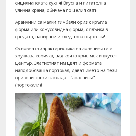
сицилианската кухня! Вкусна и питателна
улична храна, обичана по целия свят!
Аранчини са малки тимбали ориз с кръгла
форма или конусовидна форма, с плънка в
средата, панирани и след това пържени!
Основната характеристика на аранчините е
хрупкава коричка, зад която крие мек и вкусен
център. Златистият им цвят и формата
наподобяваща портокал, дават името на тези
оризови топки наслада - "аранчини"
(портокали)!