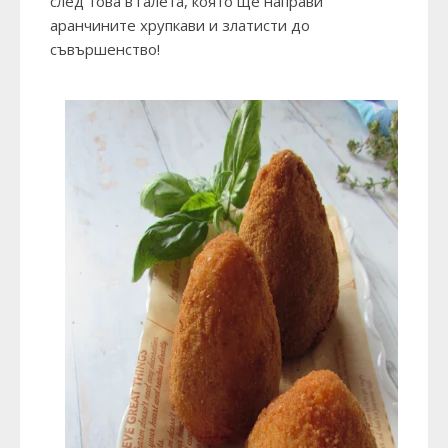
след това в галета, която ще направи
аранчините хрупкави и златисти до
съвършенство!