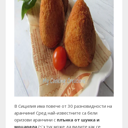
В Сицилия има повече от 30 разновидности на
аранчини! Сред най-известните са бели
оризови аранчини с
плънка от шунка и
моцарела
(👈 тук може да видите как се