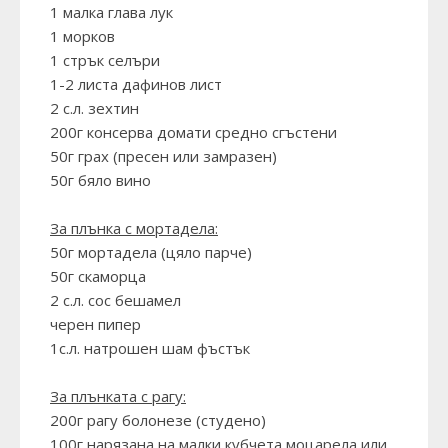
1 малка глава лук
1 морков
1 стрък селъри
1-2 листа дафинов лист
2 с.л. зехтин
200г консерва домати средно сгъстени
50г грах (пресен или замразен)
50г бяло вино
За плънка с мортадела:
50г мортадела (цяло парче)
50г скаморца
2 с.л. сос бешамел
черен пипер
1с.л. натрошен шам фъстък
За плънката с рагу:
200г рагу болонезе (студено)
100г нарязана на малки кубчета моцарела или