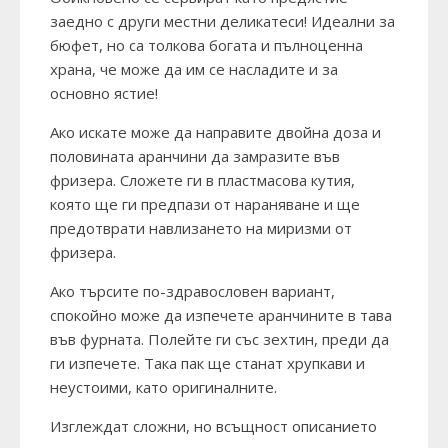
заедно с други местни деликатеси! Идеални за
бюфет, но са толкова богата и пълноценна
храна, че може да им се насладите и за
основно ястие!
Ако искате може да направите двойна доза и
половината аранчини да замразите във
фризера. Сложете ги в пластмасова кутия,
която ще ги предпази от нараняване и ще
предотврати навлизането на миризми от
фризера.
Ако търсите по-здравословен вариант,
спокойно може да изпечете аранчините в тава
във фурната. Полейте ги със зехтин, преди да
ги изпечете. Така пак ще станат хрупкави и
неустоими, като оригиналните.
Изглеждат сложни, но всъщност описанието