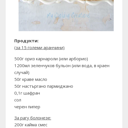
Продукти:
(
за 15 големи аранчини)
500г ориз карнароли (или арборио)
1200мл зеленчуков бульон (или вода, в краен
случай)
50г краве масло
50г настъргано пармиджано
0,1г шафран
сол
черен пипер
За рагу болонезе:
200г кайма смес