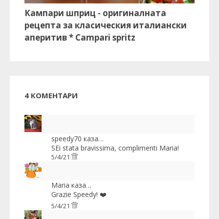
Кампари шприц - оригиналната
рецепта за класическия италиански
аперитив * Campari spritz
4 КОМЕНТАРИ
speedy70
каза…
SEi stata bravissima, complimenti Maria!
5/4/21
Maria
каза…
Grazie Speedy! ❤️
5/4/21