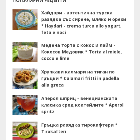
Хайдари - автентична турска
разядка със сирене, мляко и орехи
* Haydari - crema turca allo yogurt,
feta e noci
Медена торта с кокос и лайм -
Кокосов Медовик * Torta al miele,
cocco e lime
Хрупкави калмари на тиган по
гръцки * Calamari fritti in padella
alla greca
Аперол шприц - венецианската
класика сред коктейлите * Aperol
spritz
Гръцка разядка тирокафтери *
Tirokafteri