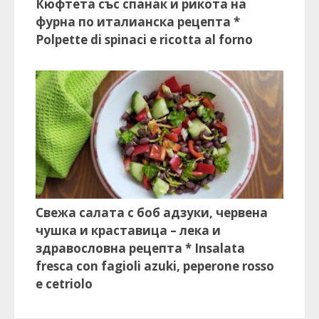
Кюфтета със спанак и рикота на
фурна по италианска рецепта *
Polpette di spinaci e ricotta al forno
Свежа салата с боб адзуки, червена
чушка и краставица – лека и
здравословна рецепта * Insalata
fresca con fagioli azuki, peperone rosso
e cetriolo