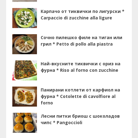
Карпачо от тиквички по лигурски *
Carpaccio di zucchine alla ligure
Сочно пилешко филе на тиган или
грил * Petto di pollo alla piastra
Най-вкусните тиквички с ориз на
фурна * Riso al forno con zucchine
Панирани котлети от карфиол на
фурна * Cotolette di cavolfiore al
forno
Лесни питки бриош с шоколадов
чипс * Pangoccioli