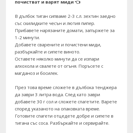
почистват и варят миди 👈
В дълбок тиган сипваме 2-3 с.л. зехтин заедно
със скилидките чесън и лютия пипер.
Прибавете нарязаните домати, запържете за
1-2 минути.
Добавете сварените и почистени миди,
разбъркайте и сипете виното.
Оставете няколко минути да се изпари
алхохола и свалете от огъня. Поръсете с
магданоз и босилек.
През това време сложете в дълбока тенджера
да заври 3 литра вода. След като заври
добавете 30 г сол и сложете спагетите. Варете
според указаното на опаковката време.
Готовите спагети отцедете добре и сипете в
тигана със соса. Разбъркайте и сервирайте.