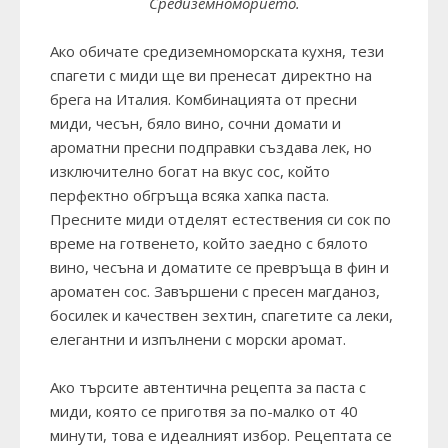
Средиземноморието.
Ако обичате средиземноморската кухня, тези
спагети с миди
ще ви пренесат директно на
брега на Италия. Комбинацията от пресни
миди, чесън, бяло вино, сочни домати и
ароматни пресни подправки създава лек, но
изключително богат на вкус сос, който
перфектно обгръща всяка хапка паста.
Пресните миди отделят естествения си сок по
време на готвенето, който заедно с бялото
вино, чесъна и доматите се превръща в фин и
ароматен сос. Завършени с пресен магданоз,
босилек и качествен зехтин, спагетите са леки,
елегантни и изпълнени с морски аромат.
Ако търсите автентична рецепта за паста с
миди, която се приготвя за по-малко от 40
минути, това е идеалният избор. Рецептата се