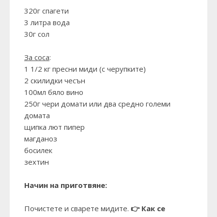
320г спагети
3 литра вода
30г сол
За соса
:
1 1/2 кг пресни миди (с черупките)
2 скилидки чесън
100мл бяло вино
250г чери домати или два средно големи
домата
щипка лют пипер
магданоз
босилек
зехтин
Начин на приготвяне:
Почистете и сварете мидите.
👉
Как се