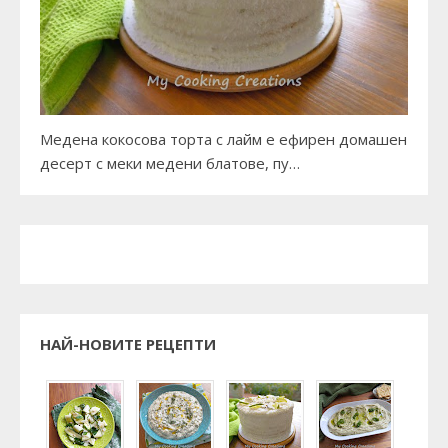
Медена кокосова торта с лайм е ефирен домашен
десерт с меки медени блатове, пу…
НАЙ-НОВИТЕ РЕЦЕПТИ