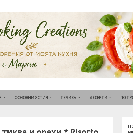
Я
ОСНОВНИ ЯСТИЯ
ПЕЧИВА
ДЕСЕРТИ
ПО П
П
 тиква и орехи * Risotto
М