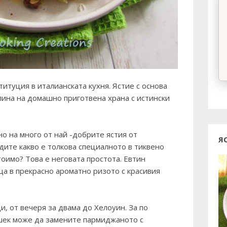
итуция в италианската кухня. Ястие с основа
лина на домашно приготвена храна с истински
но на много от най -добрите ястия от
Я
удите какво е толкова специалното в тиквено
тоимо? Това е неговата простота. Евтин
ща в прекрасно ароматно ризото с красивия
, от вечеря за двама до Хелоуин. За по
шек може да замените пармиджаното с