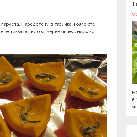
T
Ma
парчета. Наредете ги в тавичка, която сте
сете тиквата със сол, черен пипер, няколко
Ме
еф
ме