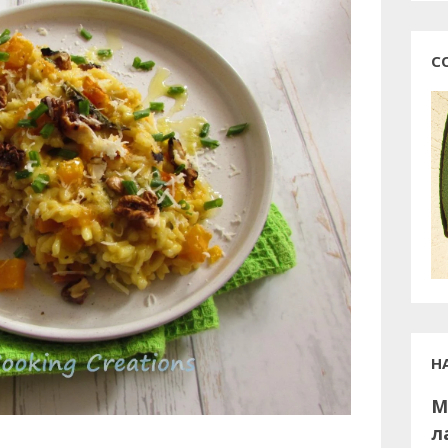
С
Н
М
л