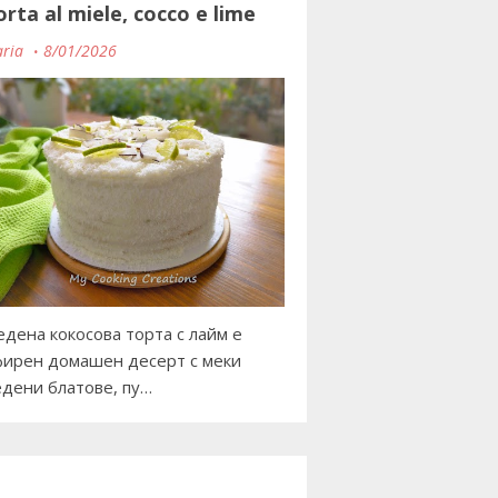
orta al miele, cocco e lime
ria
8/01/2026
дена кокосова торта с лайм е
ирен домашен десерт с меки
дени блатове, пу…