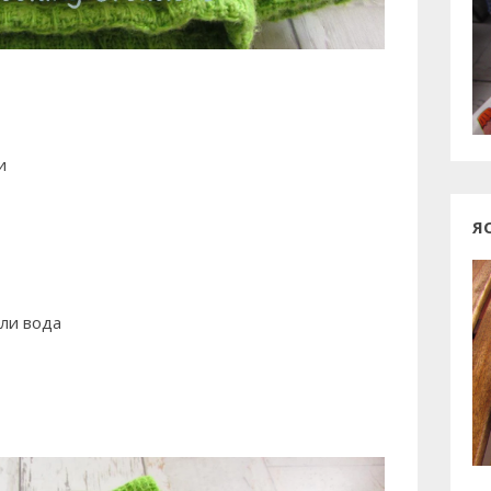
и
Я
или вода