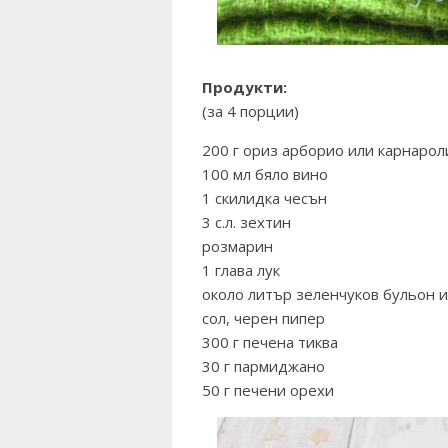
Продукти:
(за 4 порции)
200 г ориз арборио или карнарол
100 мл бяло вино
1 скилидка чесън
3 с.л. зехтин
розмарин
1 глава лук
около литър зеленчуков бульон 
сол, черен пипер
300 г печена тиква
30 г пармиджано
50 г печени орехи