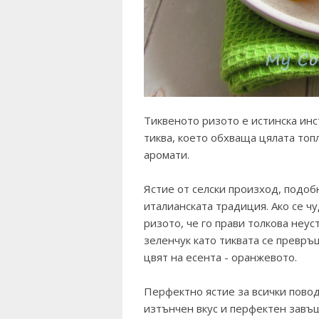
Тиквеното ризото е истинска инст
тиква, което обхваща цялата топ
аромати.
Ястие от селски произход, подоб
италианската традиция. Ако се ч
ризото, че го прави толкова неус
зеленчук като тиквата се превръ
цвят на есента - оранжевото.
Перфектно ястие за всички поводи
изтънчен вкус и перфектен завъ