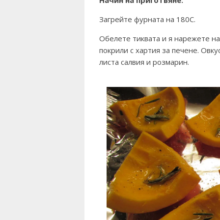
Начин на приготвяне:
Загрейте фурната на 180С.
Обелете тиквата и я нарежете на 
покрили с хартия за печене. Овку
листа салвия и розмарин.