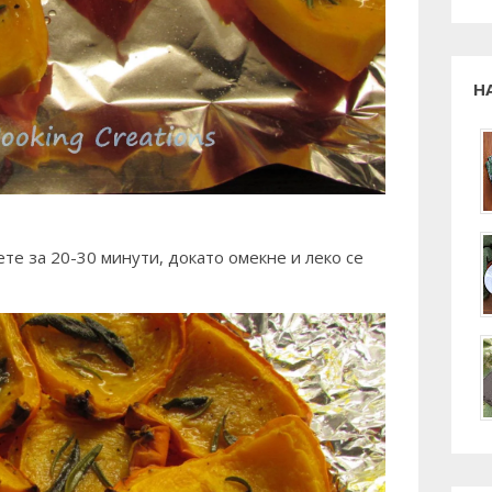
Н
ете за 20-30 минути, докато омекне и леко се