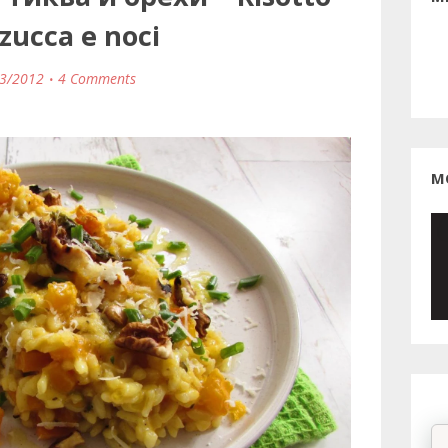
zucca e noci
3/2012
4 Comments
М