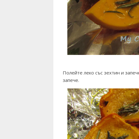
Полейте леко със зехтин и запеч
запече.