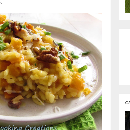
ая.
С