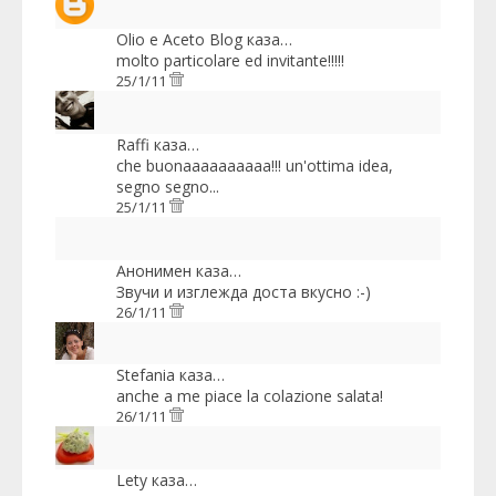
Olio e Aceto Blog
каза…
molto particolare ed invitante!!!!!
25/1/11
Raffi
каза…
che buonaaaaaaaaaa!!! un'ottima idea,
segno segno...
25/1/11
Анонимен каза…
Звучи и изглежда доста вкусно :-)
26/1/11
Stefania
каза…
anche a me piace la colazione salata!
26/1/11
Lety
каза…