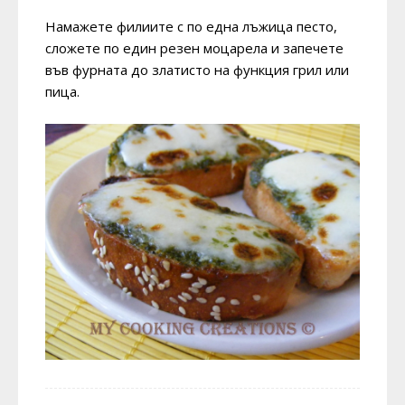
Намажете филиите с по една лъжица песто,
сложете по един резен моцарела и запечете
във фурната до златисто на функция грил или
пица.