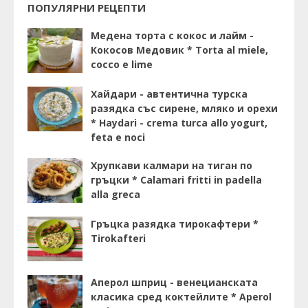
ПОПУЛЯРНИ РЕЦЕПТИ
Медена торта с кокос и лайм -
Кокосов Медовик * Torta al miele,
cocco e lime
Хайдари - автентична турска
разядка със сирене, мляко и орехи
* Haydari - crema turca allo yogurt,
feta e noci
Хрупкави калмари на тиган по
гръцки * Calamari fritti in padella
alla greca
Гръцка разядка тирокафтери *
Tirokafteri
Аперол шприц - венецианската
класика сред коктейлите * Aperol