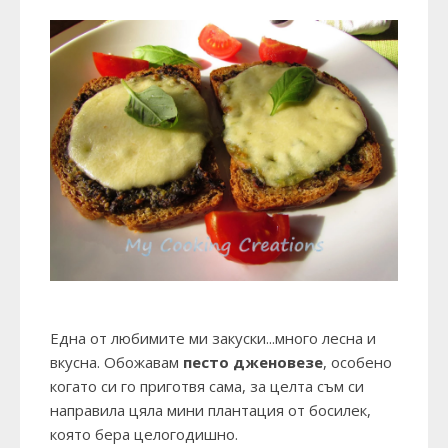
Една от любимите ми закуски...много лесна и
вкусна. Обожавам
песто дженовезе
, особено
когато си го приготвя сама, за целта съм си
направила цяла мини плантация от босилек,
която бера целогодишно.