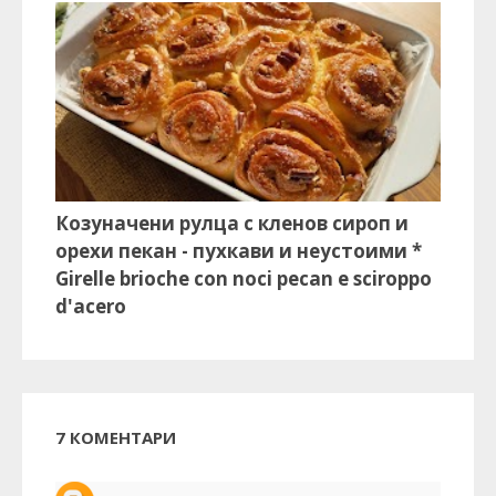
Козуначени рулца с кленов сироп и
орехи пекан - пухкави и неустоими *
Girelle brioche con noci pecan e sciroppo
d'acero
7 КОМЕНТАРИ