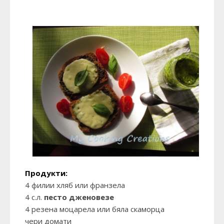
Продукти:
4 филии хляб или франзела
4 с.л.
песто дженовезе
4 резена моцарела или бяла скаморца
чери домати