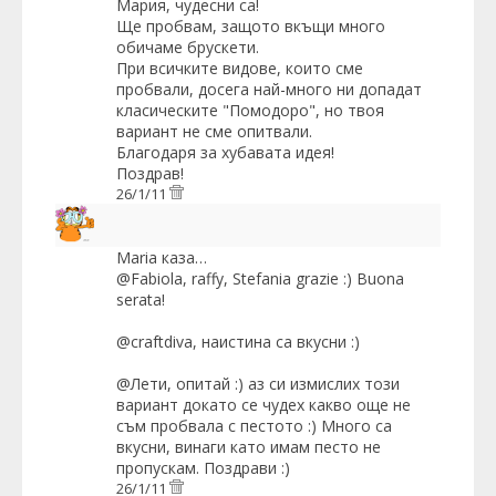
Мария, чудесни са!
Ще пробвам, защото вкъщи много
обичаме брускети.
При всичките видове, които сме
пробвали, досега най-много ни допадат
класическите "Помодоро", но твоя
вариант не сме опитвали.
Благодаря за хубавата идея!
Поздрав!
26/1/11
Maria
каза…
@Fabiola, raffy, Stefania grazie :) Buona
serata!
@craftdiva, наистина са вкусни :)
@Лети, опитай :) аз си измислих този
вариант докато се чудех какво още не
съм пробвала с пестото :) Много са
вкусни, винаги като имам песто не
пропускам. Поздрави :)
26/1/11