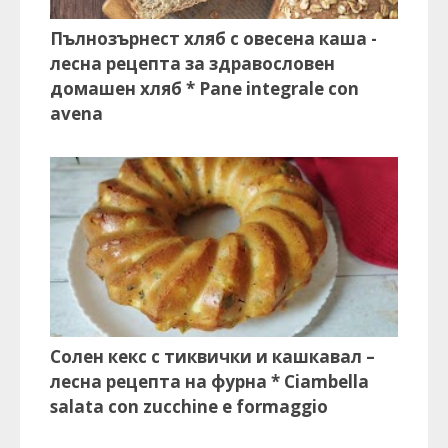
Пълнозърнест хляб с овесена каша -
лесна рецепта за здравословен
домашен хляб * Pane integrale con
avena
Солен кекс с тиквички и кашкавал –
лесна рецепта на фурна * Ciambella
salata con zucchine e formaggio