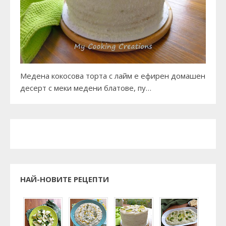
Медена кокосова торта с лайм е ефирен домашен
десерт с меки медени блатове, пу…
НАЙ-НОВИТЕ РЕЦЕПТИ