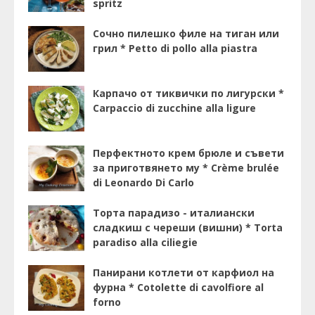
spritz
Сочно пилешко филе на тиган или
грил * Petto di pollo alla piastra
Карпачо от тиквички по лигурски *
Carpaccio di zucchine alla ligure
Перфектното крем брюле и съвети
за приготвянето му * Crème brulée
di Leonardo Di Carlo
Торта парадизо - италиански
сладкиш с череши (вишни) * Torta
paradiso alla ciliegie
Панирани котлети от карфиол на
фурна * Cotolette di cavolfiore al
forno