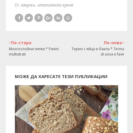
закуски
италианска кухня
По-стара
По-нова
Многослойни питки * Panini
Терин с яйца и бакла * Terina
multistrati
di uova e fave
МОЖЕ ДА ХАРЕСАТЕ ТЕЗИ ПУБЛИКАЦИИ