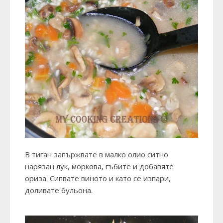
В тиган запържвате в малко олио ситно
нарязан лук, моркова, гъбите и добавяте
ориза. Сипвате виното и като се изпари,
доливате бульона.