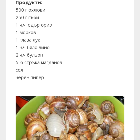
Продукти:
500 г охлюви
250 г гъби
1 ч.ч. едър ориз
1 морков
1 глава лук
1 ч.ч бяло вино
2 ч.ч бульон
5-6 стръка магданоз
сол
черен пипер