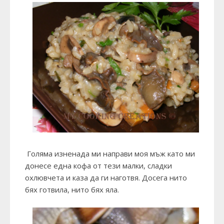
Голяма изненада ми направи моя мъж като ми
донесе една кофа от тези малки, сладки
охлювчета и каза да ги наготвя. Досега нито
бях готвила, нито бях яла.