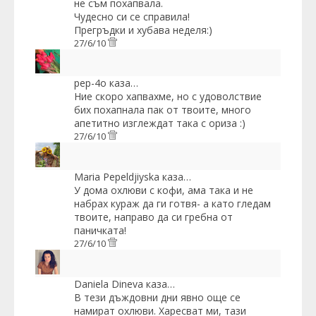
не съм похапвала.
Чудесно си се справила!
Прегръдки и хубава неделя:)
27/6/10
pep-4o
каза…
Ние скоро хапвахме, но с удоволствие
бих похапнала пак от твоите, много
апетитно изглеждат така с ориза :)
27/6/10
Maria Pepeldjiyska
каза…
У дома охлюви с кофи, ама така и не
набрах кураж да ги готвя- а като гледам
твоите, направо да си гребна от
паничката!
27/6/10
Daniela Dineva
каза…
В тези дъждовни дни явно още се
намират охлюви. Харесват ми, тази