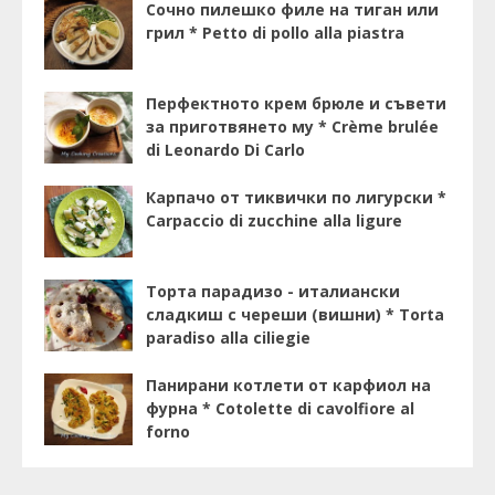
Сочно пилешко филе на тиган или
грил * Petto di pollo alla piastra
Перфектното крем брюле и съвети
за приготвянето му * Crème brulée
di Leonardo Di Carlo
Карпачо от тиквички по лигурски *
Carpaccio di zucchine alla ligure
Торта парадизо - италиански
сладкиш с череши (вишни) * Torta
paradiso alla ciliegie
Панирани котлети от карфиол на
фурна * Cotolette di cavolfiore al
forno