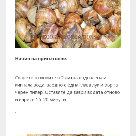
Начин на приготвяне:
Сварете охлювите в 2 литра подсолена и
кипнала вода, заедно с една глава лук и зърна
черен пипер. Оставяте да заври водата отново
и варете 15-20 минути
.