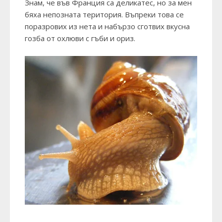
Знам, че във Франция са деликатес, но за мен
бяха непозната територия. Въпреки това се
поразрових из нета и набързо сготвих вкусна
гозба от охлюви с гъби и ориз.