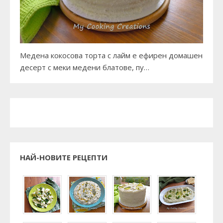
Медена кокосова торта с лайм е ефирен домашен
десерт с меки медени блатове, пу…
НАЙ-НОВИТЕ РЕЦЕПТИ