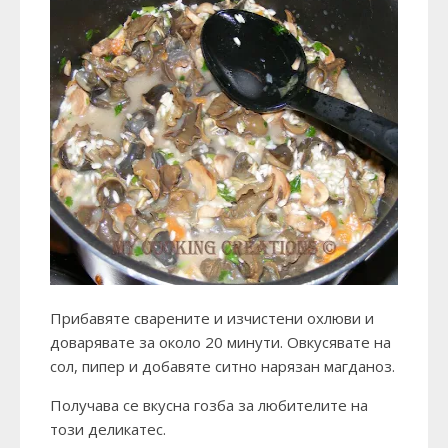
Прибавяте сварените и изчистени охлюви и
доварявате за около 20 минути. Овкусявате на
сол, пипер и добавяте ситно нарязан магданоз.
Получава се вкусна гозба за любителите на
този деликатес.