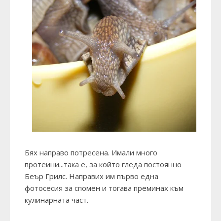
Бях направо потресена. Имали много
протеини...така е, за който гледа постоянно
Беър Грилс
. Направих им първо една
фотосесия за спомен и тогава преминах към
кулинарната част.