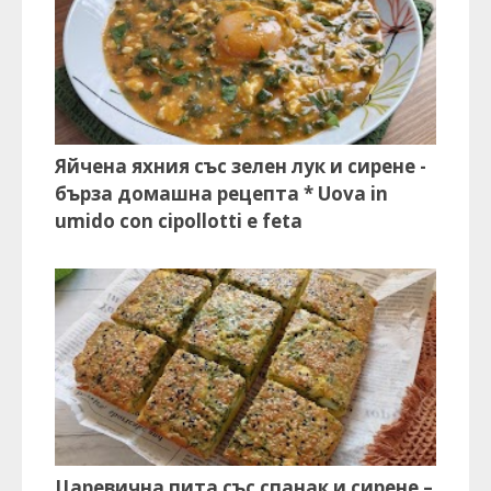
Яйчена яхния със зелен лук и сирене -
бърза домашна рецепта * Uova in
umido con cipollotti e feta
Царевична пита със спанак и сирене –