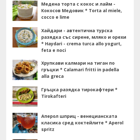
Медена торта с кокос и лайм -
Кокосов Медовик * Torta al miele,
cocco e lime
Хайдари - автентична турска
разядка със сирене, мляко и орехи
* Haydari - crema turca allo yogurt,
feta e noci
Хрупкави калмари на тиган по
гръцки * Calamari fritti in padella
alla greca
Гръцка разядка тирокафтери *
Tirokafteri
Аперол шприц - венецианската
класика сред коктейлите * Aperol
spritz