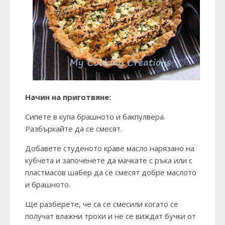
Начин на приготвяне:
Сипете в купа брашното и бакпулвера.
Разбъркайте да се смесят.
Добавете студеното краве масло нарязано на
кубчета и започенете да мачкате с ръка или с
пластмасов шабер да се смесят добре маслото
и брашното.
Ще разберете, че са се смесили когато се
получат влажни трохи и не се виждат бучки от