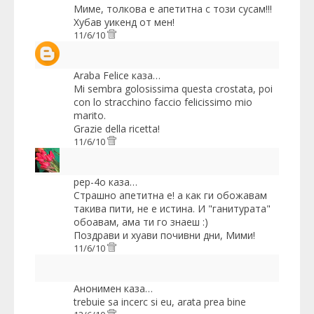
Миме, толкова е апетитна с този сусам!!!
Хубав уикенд от мен!
11/6/10
Araba Felice
каза…
Mi sembra golosissima questa crostata, poi
con lo stracchino faccio felicissimo mio
marito.
Grazie della ricetta!
11/6/10
pep-4o
каза…
Страшно апетитна е! а как ги обожавам
такива пити, не е истина. И "ганитурата"
обоавам, ама ти го знаеш :)
Поздрави и хуави почивни дни, Мими!
11/6/10
Анонимен каза…
trebuie sa incerc si eu, arata prea bine