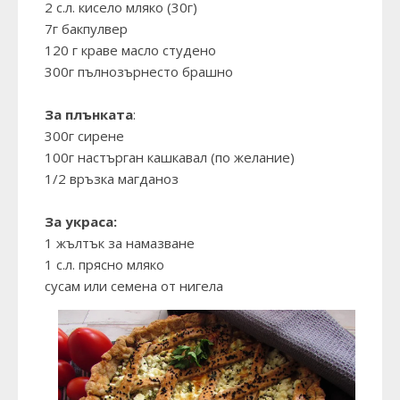
2 с.л. кисело мляко (30г)
7г бакпулвер
120 г краве масло студено
300г пълнозърнесто брашно
За плънката
:
300г сирене
100г настърган кашкавал (по желание)
1/2 връзка магданоз
За украса:
1 жълтък за намазване
1 с.л. прясно мляко
сусам или семена от нигела