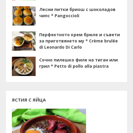
Лесни питки бриош с шоколадов
чипс * Pangoccioli
Перфектното крем брюле и съвети
за приготвянето му * Crème brulée
di Leonardo Di Carlo
Сочно пилешко филе на тиган или
грил * Petto di pollo alla piastra
ЯСТИЯ С ЯЙЦА