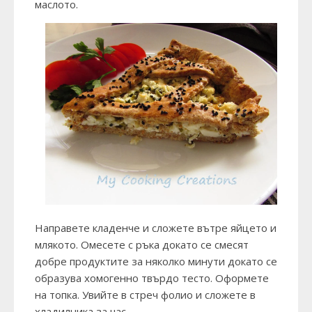
маслото.
Направете кладенче и сложете вътре яйцето и
млякото. Омесете с ръка докато се смесят
добре продуктите за няколко минути докато се
образува хомогенно твърдо тесто. Оформете
на топка. Увийте в стреч фолио и сложете в
хладилника за час.