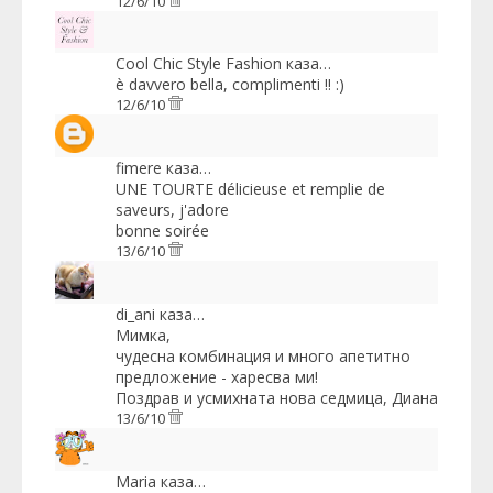
12/6/10
Cool Chic Style Fashion
каза…
è davvero bella, complimenti !! :)
12/6/10
fimere
каза…
UNE TOURTE délicieuse et remplie de
saveurs, j'adore
bonne soirée
13/6/10
di_ani
каза…
Мимка,
чудесна комбинация и много апетитно
предложение - харесва ми!
Поздрав и усмихната нова седмица, Диана
13/6/10
Maria
каза…