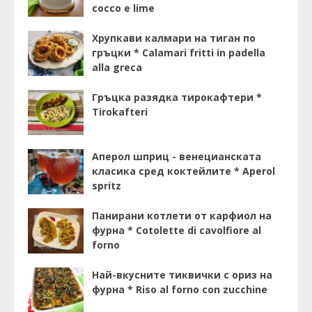
cocco e lime
Хрупкави калмари на тиган по
гръцки * Calamari fritti in padella
alla greca
Гръцка разядка тирокафтери *
Tirokafteri
Аперол шприц - венецианската
класика сред коктейлите * Aperol
spritz
Панирани котлети от карфиол на
фурна * Cotolette di cavolfiore al
forno
Най-вкусните тиквички с ориз на
фурна * Riso al forno con zucchine