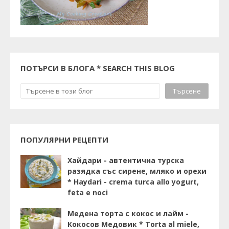
ПОТЪРСИ В БЛОГА * SEARCH THIS BLOG
ПОПУЛЯРНИ РЕЦЕПТИ
Хайдари - автентична турска
разядка със сирене, мляко и орехи
* Haydari - crema turca allo yogurt,
feta e noci
Медена торта с кокос и лайм -
Кокосов Медовик * Torta al miele,