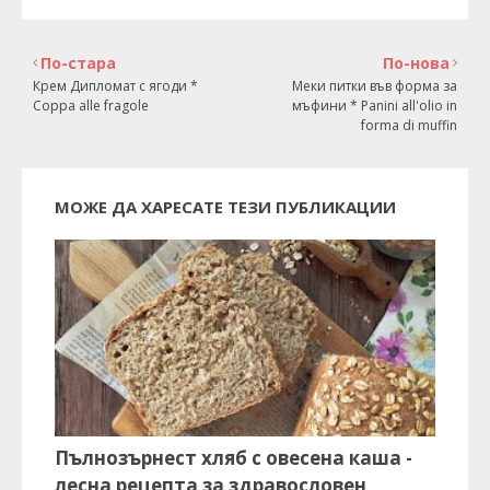
По-стара
По-нова
Крем Дипломат с ягоди *
Меки питки във форма за
Coppa alle fragole
мъфини * Panini all'olio in
forma di muffin
МОЖЕ ДА ХАРЕСАТЕ ТЕЗИ ПУБЛИКАЦИИ
Пълнозърнест хляб с овесена каша -
лесна рецепта за здравословен