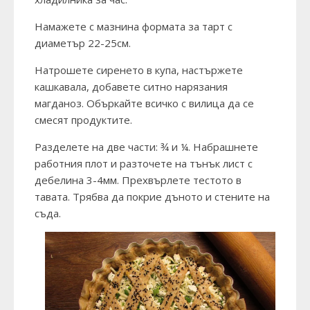
Намажете с мазнина формата за тарт с
диаметър 22-25см.
Натрошете сиренето в купа, настържете
кашкавала, добавете ситно нарязания
магданоз. Объркайте всичко с вилица да се
смесят продуктите.
Разделете на две части: ¾ и ¼. Набрашнете
работния плот и разточете на тънък лист с
дебелина 3-4мм. Прехвърлете тестото в
тавата. Трябва да покрие дъното и стените на
съда.