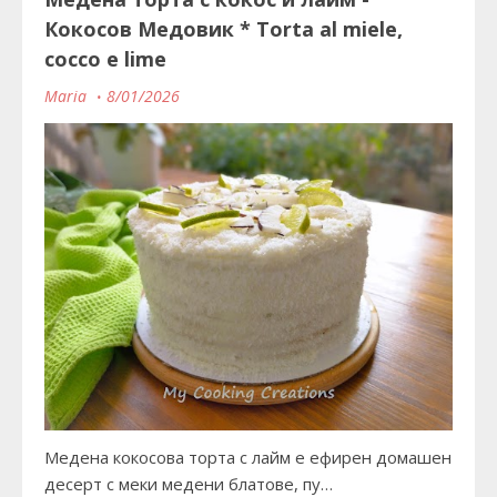
Кокосов Медовик * Torta al miele,
cocco e lime
Maria
8/01/2026
Медена кокосова торта с лайм е ефирен домашен
десерт с меки медени блатове, пу…