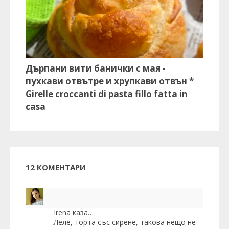
Дърпани вити банички с мая -
пухкави отвътре и хрупкави отвън *
Girelle croccanti di pasta fillo fatta in
casa
12 КОМЕНТАРИ
Irena
каза…
Леле, торта със сирене, такова нещо не