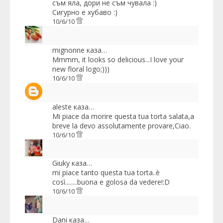
съм яла, дори не съм чувала :)
Сигурно е хубаво :)
10/6/10
mignonne
каза…
Mmmm, it looks so delicious...I love your
new floral logo;)))
10/6/10
aleste
каза…
Mi piace da morire questa tua torta salata,a
breve la devo assolutamente provare,Ciao.
10/6/10
Giuky
каза…
mi piace tanto questa tua torta..è
così........buona e golosa da vedere!:D
10/6/10
Dani
каза…