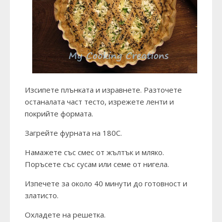
Изсипете плънката и изравнете. Разточете
останалата част тесто, изрежете ленти и
покрийте формата.
Загрейте фурната на 180С.
Намажете със смес от жълтък и мляко.
Поръсете със сусам или семе от нигела.
Изпечете за около 40 минути до готовност и
златисто.
Охладете на решетка.