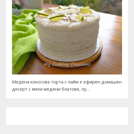
Медена кокосова торта с лайм е ефирен домашен
десерт с меки медени блатове, пу…