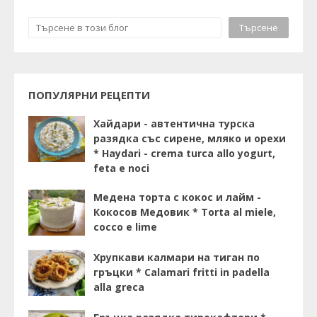
ПОПУЛЯРНИ РЕЦЕПТИ
Хайдари - автентична турска
разядка със сирене, мляко и орехи
* Haydari - crema turca allo yogurt,
feta e noci
Медена торта с кокос и лайм -
Кокосов Медовик * Torta al miele,
cocco e lime
Хрупкави калмари на тиган по
гръцки * Calamari fritti in padella
alla greca