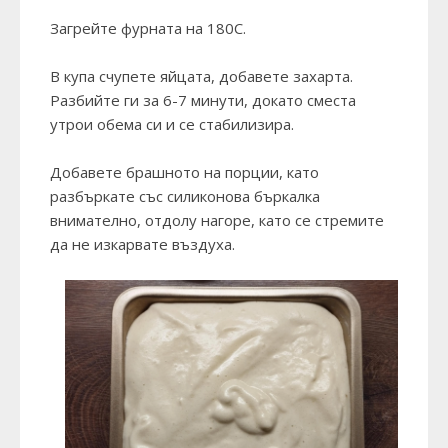
Загрейте фурната на 180С.
В купа счупете яйцата, добавете захарта.
Разбийте ги за 6-7 минути, докато сместа
утрои обема си и се стабилизира.
Добавете брашното на порции, като
разбъркате със силиконова бъркалка
внимателно, отдолу нагоре, като се стремите
да не изкарвате въздуха.