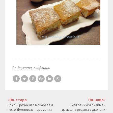
десерти
сладкиши
По-стара
По-нова
Бриош розички с моцарела и
Вити банички с кайма –
песто Дженовезе – ароматни
домашна рецепта с дърпани