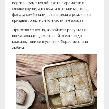
версия – замених ябълките с ароматни и
сладки круши, а канелата отстъпи място на
фината комбинация от ванилия и ром, която
придава топъл и леко екзотичен аромат.
Приготвя се лесно, а крайният резултат е
впечатляващ – десерт, който изглежда
красиво, топи се в устата и бързо ми стана
любим!