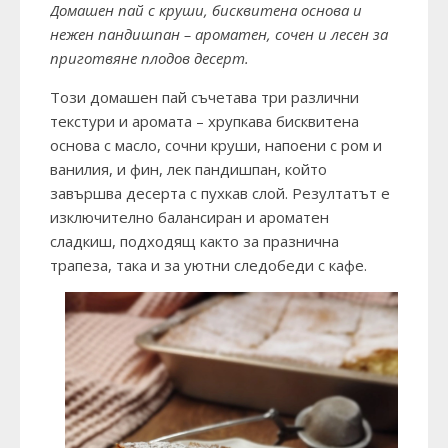
Домашен пай с круши, бисквитена основа и
нежен пандишпан – ароматен, сочен и лесен за
приготвяне плодов десерт.
Този домашен пай съчетава три различни
текстури и аромата – хрупкава бисквитена
основа с масло, сочни круши, напоени с ром и
ванилия, и фин, лек пандишпан, който
завършва десерта с пухкав слой. Резултатът е
изключително балансиран и ароматен
сладкиш, подходящ както за празнична
трапеза, така и за уютни следобеди с кафе.