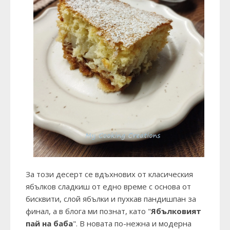
За този десерт се вдъхнових от класическия
ябълков сладкиш от едно време с основа от
бисквити, слой ябълки и пухкав пандишпан за
финал, а в блога ми познат, като "
Ябълковият
пай на баба
". В новата по-нежна и модерна