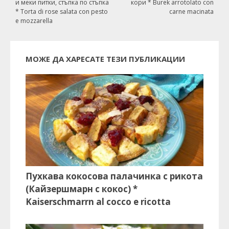
и меки питки, стъпка по стъпка
кори * Burek arrotolato con
* Torta di rose salata con pesto
carne macinata
e mozzarella
МОЖЕ ДА ХАРЕСАТЕ ТЕЗИ ПУБЛИКАЦИИ
Пухкава кокосова палачинка с рикота
(Кайзершмарн с кокос) *
Kaiserschmarrn al cocco e ricotta