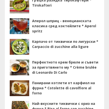
Гръцка разядка тирокафтери *
Tirokafteri
Аперол шприц - венецианската
класика сред коктейлите * Aperol
spritz
Карпачо от тиквички по лигурски *
Carpaccio di zucchine alla ligure
Перфектното крем брюле и съвети
за приготвянето му * Crème brulée
di Leonardo Di Carlo
Панирани котлети от карфиол на
фурна * Cotolette di cavolfiore al
forno
Най-вкусните тиквички с ориз на
фурна * Riso al forno con zucchine