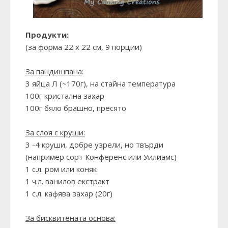
Продукти:
(за форма 22 х 22 см, 9 порции)
За пандишпана
:
3 яйца Л (~170г), на стайна температура
100г кристална захар
100г бяло брашно, пресято
За слоя с круши:
3 -4 круши, добре узрели, но твърди
(например сорт Конференс или Уилиамс)
1 с.л. ром или коняк
1 ч.л. ванилов екстракт
1 с.л. кафява захар (20г)
За бисквитената основа: