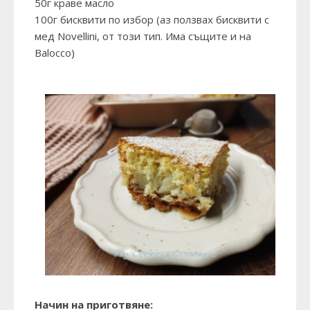
50г краве масло
100г бисквити по избор (аз ползвах бисквити с
мед Novellini, от
този тип
. Има същите и на
Balocco)
Начин на приготвяне: